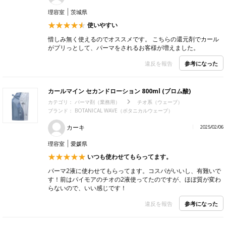
理容室
茨城県
使いやすい
惜しみ無く使えるのでオススメです。 こちらの還元剤でカール
がプリっとして、パーマをされるお客様が増えました。
参考になった
違反を報告
カールマイン セカンドローション 800ml (ブロム酸)
カテゴリ：
パーマ剤（業務用）
チオ系（ウェーブ）
ブランド： BOTANICAL WAVE（ボタニカルウェーブ）
カーキ
2025/02/06
理容室
愛媛県
いつも使わせてもらってます。
パーマ2液に使わせてもらってます。コスパがいいし、有難いで
す！前はパイモアのチオの2液使ってたのですが、ほぼ質が変わ
らないので、いい感じです！
参考になった
違反を報告