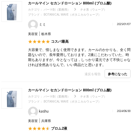
カールマイン セカンドローション 800ml (ブロム酸)
カテゴリ：
パーマ剤（業務用）
チオ系（ウェーブ）
ブランド： BOTANICAL WAVE（ボタニカルウェーブ）
ミミ
2025/01/07
美容室
栃木県
コスパ最高
大容量で、惜しまなく使用できます。カールのかかりも、全く問
題ないので、長年愛用しております。2液にこだわっていた、時
期もありますが、今となっては，しっかり還元できて不快じゃな
ければ全然ありなんで。いい商品だと思います。
参考になった
違反を報告
カールマイン セカンドローション 800ml (ブロム酸)
カテゴリ：
パーマ剤（業務用）
チオ系（ウェーブ）
ブランド： BOTANICAL WAVE（ボタニカルウェーブ）
kashu
2024/06/30
美容室
兵庫県
ブロム2液