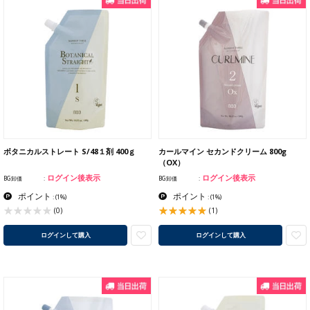
ボタニカルストレート S/48１剤 400ｇ
カールマイン セカンドクリーム 800g
（OX）
ログイン後表示
ログイン後表示
BG卸価
BG卸価
ポイント
ポイント
:
(1%)
:
(1%)
(1)
(0)
ログインして購入
ログインして購入