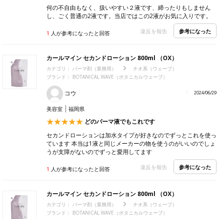
何の不自由もなく、扱いやすい２液です、締ったりもしません
し、ごく普通の2液です。当店ではこの2液がお気に入りです。
参考になった
違反を報告
1
人が参考になったと回答
カールマイン セカンドローション 800ml （OX）
カテゴリ：
パーマ剤（業務用）
チオ系（ウェーブ）
ブランド： BOTANICAL WAVE（ボタニカルウェーブ）
コウ
2024/06/29
美容室
福岡県
どのパーマ液でもこれです
セカンドローションは加水タイプが好きなのでずっとこれを使っ
ています 本当は1液と同じメーカーの物を使うのがいいのでしょ
うが支障がないのでずっと愛用してます
参考になった
違反を報告
1
人が参考になったと回答
カールマイン セカンドローション 800ml （OX）
カテゴリ：
パーマ剤（業務用）
チオ系（ウェーブ）
ブランド： BOTANICAL WAVE（ボタニカルウェーブ）