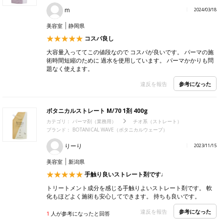
m
2024/03/18
美容室
静岡県
コスパ良し
大容量入っててこの値段なので コスパが良いです。 パーマの施
術時間短縮のために 過水を使用しています。 パーマかかりも問
題なく使えます。
参考になった
違反を報告
ボタニカルストレート M/70 1剤 400g
カテゴリ：
パーマ剤（業務用）
チオ系（ストレート）
ブランド： BOTANICAL WAVE（ボタニカルウェーブ）
りーり
2023/11/15
美容室
新潟県
手触り良いストレート剤です♩
トリートメント成分を感じる手触りよいストレート剤です。 軟
化もほどよく施術も安心してできます。 持ちも良いです。
参考になった
違反を報告
1
人が参考になったと回答