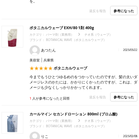
を。
参考になった
違反を報告
ボタニカルウェーブ EXH/80 1剤 400g
カテゴリ：
パーマ剤（業務用）
チオ系（ウェーブ）
ブランド： BOTANICAL WAVE（ボタニカルウェーブ）
あつたん
2025/05/22
美容室
兵庫県
ボタニカルウェーブ
今までもうひとつゆるめのをつかっていたのですが、髪の太いダ
メージレスのかたには、かかりにくかったのですが、これは、ダ
メージも少なくしっかりかかってくれます。
参考になった
違反を報告
1
人が参考になったと回答
カールマイン セカンドローション 800ml (ブロム酸)
カテゴリ：
パーマ剤（業務用）
チオ系（ウェーブ）
ブランド： BOTANICAL WAVE（ボタニカルウェーブ）
りこ
2025/02/08