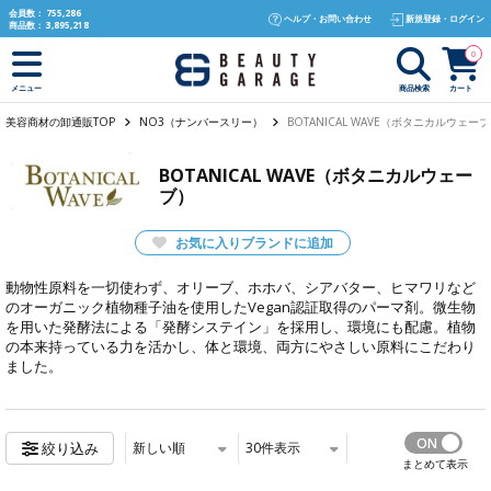
text.skipToContent
text.skipToNavigation
会員数：
755,286
ヘルプ・お問い合わせ
新規登録・ログイン
商品数：
3,895,218
0
商品検索
カート
メニュー
美容商材の卸通販TOP
NO3（ナンバースリー）
BOTANICAL WAVE（ボタニカルウェー
BOTANICAL WAVE（ボタニカルウェー
ブ）
お気に入りブランドに追加
動物性原料を一切使わず、オリーブ、ホホバ、シアバター、ヒマワリなど
のオーガニック植物種子油を使用したVegan認証取得のパーマ剤。微生物
を用いた発酵法による「発酵システイン」を採用し、環境にも配慮。植物
の本来持っている力を活かし、体と環境、両方にやさしい原料にこだわり
ました。
新しい順
30
件表示
絞り込み
まとめて表示