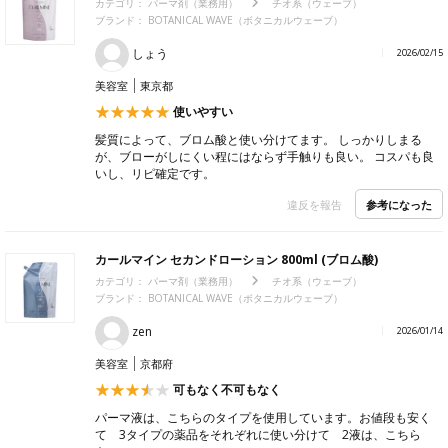
カテゴリ：
パーマ剤（業務用）
チオ系（ウェーブ）
ブランド： BOTANICAL WAVE（ボタニカルウェーブ）
しょう
2026/02/15
美容室
東京都
使いやすい
髪質によって、ブロム酸と使い分けてます。 しっかりしまる
が、ブローがしにくい程にはならず手触りも良い。 コスパも良
いし、リピ確定です。
参考になった
違反を報告
カールマイン セカンドローション 800ml (ブロム酸)
カテゴリ：
パーマ剤（業務用）
チオ系（ウェーブ）
ブランド： BOTANICAL WAVE（ボタニカルウェーブ）
zen
2026/01/14
美容室
京都府
可もなく不可もなく
パーマ液は、こちらのタイプを使用しています。お値段も安く
て 3タイプの薬品をそれぞれに使い分けて 2液は、こちら