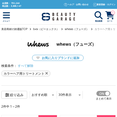
text.skipToContent
text.skipToNavigation
会員数：
755,244
ヘルプ・お問い合わせ
新規登録・ログイン
商品数：
3,885,147
0
商品検索
カート
メニュー
美容商材の卸通販TOP
b-ex（ビーエックス）
whews（フューズ）
カラーヘア用トリ
whews（フューズ）
お気に入りブランドに追加
検索条件：
すべて解除
カラーヘア用トリートメント
おすすめ順
30
件表示
絞り込み
まとめて表示
2件中 1～2件