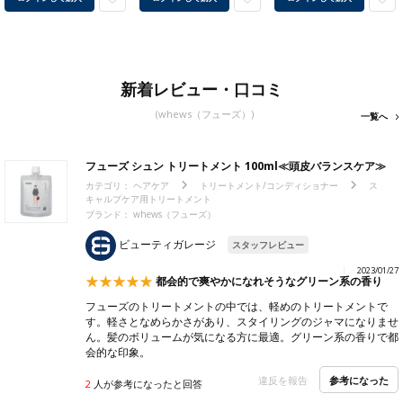
新着レビュー・口コミ
(whews（フューズ）)
一覧へ
フューズ シュン トリートメント 100ml≪頭皮バランスケア≫
カテゴリ：
ヘアケア
トリートメント/コンディショナー
ス
キャルプケア用トリートメント
ブランド： whews（フューズ）
ビューティガレージ
スタッフレビュー
2023/01/27
都会的で爽やかになれそうなグリーン系の香り
フューズのトリートメントの中では、軽めのトリートメントで
す。軽さとなめらかさがあり、スタイリングのジャマになりませ
ん。髪のボリュームが気になる方に最適。グリーン系の香りで都
会的な印象。
参考になった
違反を報告
2
人が参考になったと回答