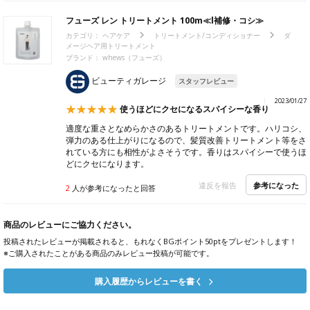
フューズ レン トリートメント 100m≪l補修・コシ≫
カテゴリ：
ヘアケア
トリートメント/コンディショナー
ダ
メージヘア用トリートメント
ブランド： whews（フューズ）
ビューティガレージ
スタッフレビュー
2023/01/27
使うほどにクセになるスパイシーな香り
適度な重さとなめらかさのあるトリートメントです。ハリコシ、
弾力のある仕上がりになるので、髪質改善トリートメント等をさ
れている方にも相性がよさそうです。香りはスパイシーで使うほ
どにクセになります。
参考になった
違反を報告
2
人が参考になったと回答
商品のレビューにご協力ください。
投稿されたレビューが掲載されると、もれなくBGポイント50ptをプレゼントします！
※ご購入されたことがある商品のみレビュー投稿が可能です。
購入履歴からレビューを書く