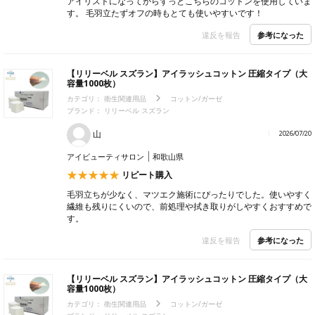
アイリストになってからずっとこちらのコットンを使用していま
す。 毛羽立たずオフの時もとても使いやすいです！
参考になった
違反を報告
【リリーベル スズラン】アイラッシュコットン 圧縮タイプ（大
容量1000枚）
カテゴリ：
衛生関連用品
コットン/ガーゼ
ブランド： リリーベル スズラン
山
2026/07/20
アイビューティサロン
和歌山県
リピート購入
毛羽立ちが少なく、マツエク施術にぴったりでした。使いやすく
繊維も残りにくいので、前処理や拭き取りがしやすくおすすめで
す。
参考になった
違反を報告
【リリーベル スズラン】アイラッシュコットン 圧縮タイプ（大
容量1000枚）
カテゴリ：
衛生関連用品
コットン/ガーゼ