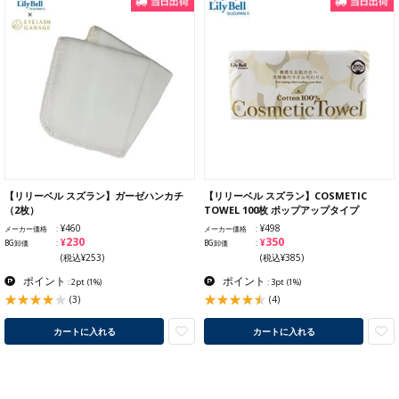
【リリーベル スズラン】ガーゼハンカチ
【リリーベル スズラン】COSMETIC
（2枚）
TOWEL 100枚 ポップアップタイプ
¥460
¥498
メーカー価格
メーカー価格
¥230
¥350
BG卸価
BG卸価
(税込¥253)
(税込¥385)
ポイント
ポイント
: 2pt
(1%)
: 3pt
(1%)
(3)
(4)
カートに入れる
カートに入れる