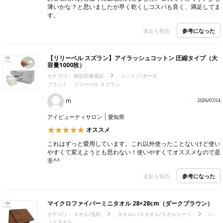
薄いかな？と思いましたが早く乾くしコスパも良く、満足してま
す。
参考になった
違反を報告
【リリーベル スズラン】アイラッシュコットン 圧縮タイプ（大
容量1000枚）
カテゴリ：
衛生関連用品
コットン/ガーゼ
ブランド： リリーベル スズラン
m
2026/07/24
アイビューティサロン
愛知県
オススメ
これはずっと愛用しています。これ以外使ったことないけど使い
やすくて変えようとも思わない！使いやすくてオススメなので是
非^^
参考になった
違反を報告
マイクロファイバーミニタオル 28×28cm（ダークブラウン）
カテゴリ：
タオル/洗剤
タオル/バスタオル/タオルシーツ
ハ
ンドタオル