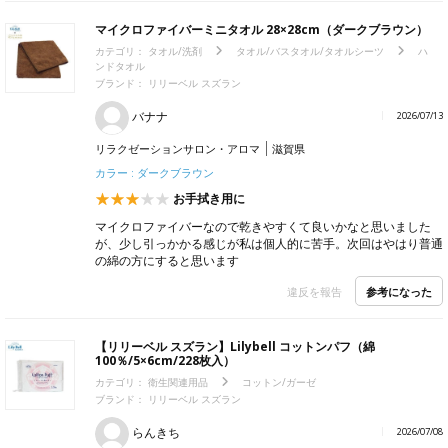
マイクロファイバーミニタオル 28×28cm（ダークブラウン）
カテゴリ：
タオル/洗剤
タオル/バスタオル/タオルシーツ
ハ
ンドタオル
ブランド： リリーベル スズラン
バナナ
2026/07/13
リラクゼーションサロン・アロマ
滋賀県
カラー : ダークブラウン
お手拭き用に
マイクロファイバーなので乾きやすくて良いかなと思いました
が、少し引っかかる感じが私は個人的に苦手。次回はやはり普通
の綿の方にすると思います
参考になった
違反を報告
【リリーベル スズラン】Lilybell コットンパフ（綿
100％/5×6cm/228枚入）
カテゴリ：
衛生関連用品
コットン/ガーゼ
ブランド： リリーベル スズラン
らんきち
2026/07/08