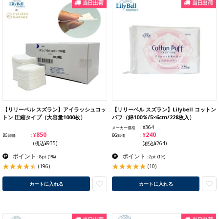
【リリーベル スズラン】アイラッシュコッ
【リリーベル スズラン】Lilybell コットン
トン 圧縮タイプ（大容量1000枚）
パフ（綿100％/5×6cm/228枚入）
¥364
メーカー価格
¥850
¥240
BG卸価
BG卸価
(税込¥935)
(税込¥264)
ポイント
ポイント
: 8pt
(1%)
: 2pt
(1%)
(196)
(10)
カートに入れる
カートに入れる