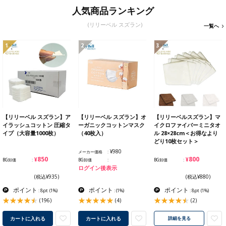
人気商品ランキング
(リリーベル スズラン)
一覧へ
1
2
3
【リリーベル スズラン】ア
【リリーベル スズラン】オ
【リリーベルスズラン】マ
イラッシュコットン 圧縮タ
ーガニックコットンマスク
イクロファイバーミニタオ
イプ（大容量1000枚）
（40枚入）
ル 28×28cm＜お得なより
どり10枚セット＞
¥980
メーカー価格
¥850
¥800
BG卸価
BG卸価
BG卸価
ログイン後表示
(税込¥935)
(税込¥880)
ポイント
ポイント
ポイント
: 8pt
(1%)
:
(1%)
: 8pt
(1%)
(196)
(4)
(2)
カートに入れる
カートに入れる
詳細を見る