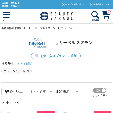
text.skipToContent
text.skipToNavigation
会員数：
755,244
ヘルプ・お問い合わせ
新規登録・ログイン
商品数：
3,885,147
0
商品検索
カート
メニュー
美容商材の卸通販TOP
リリーベル スズラン
コットン/ガーゼ
リリーベル スズラン
お気に入りブランドに追加
検索条件：
すべて解除
コットン/ガーゼ
おすすめ順
30
件表示
絞り込み
まとめて表示
4件中 1～4件