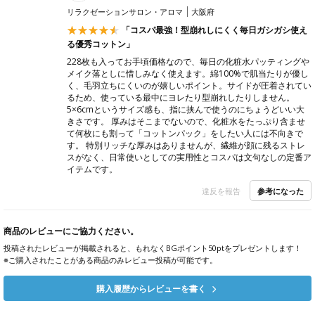
リラクゼーションサロン・アロマ
大阪府
「コスパ最強！型崩れしにくく毎日ガシガシ使え
る優秀コットン」
228枚も入ってお手頃価格なので、毎日の化粧水パッティングや
メイク落としに惜しみなく使えます。綿100%で肌当たりが優し
く、毛羽立ちにくいのが嬉しいポイント。サイドが圧着されてい
るため、使っている最中にヨレたり型崩れしたりしません。
5×6cmというサイズ感も、指に挟んで使うのにちょうどいい大
きさです。 厚みはそこまでないので、化粧水をたっぷり含ませ
て何枚にも割って「コットンパック」をしたい人には不向きで
す。 特別リッチな厚みはありませんが、繊維が顔に残るストレ
スがなく、日常使いとしての実用性とコスパは文句なしの定番ア
イテムです。
参考になった
違反を報告
商品のレビューにご協力ください。
投稿されたレビューが掲載されると、もれなくBGポイント50ptをプレゼントします！
※ご購入されたことがある商品のみレビュー投稿が可能です。
購入履歴からレビューを書く