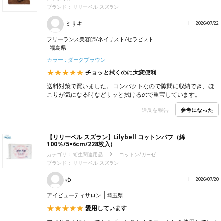
ブランド： リリーベル スズラン
ミサキ
2026/07/22
フリーランス美容師/ネイリスト/セラピスト
福島県
カラー : ダークブラウン
チョッと拭くのに大変便利
送料対策で買いました。 コンパクトなので隙間に収納でき、ほ
こりが気になる時などサッと拭けるので重宝しています。
参考になった
違反を報告
【リリーベル スズラン】Lilybell コットンパフ（綿
100％/5×6cm/228枚入）
カテゴリ：
衛生関連用品
コットン/ガーゼ
ブランド： リリーベル スズラン
ゆ
2026/07/20
アイビューティサロン
埼玉県
愛用しています