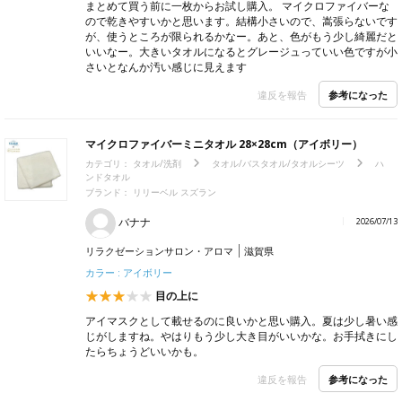
まとめて買う前に一枚からお試し購入。 マイクロファイバーな
ので乾きやすいかと思います。結構小さいので、嵩張らないです
が、使うところが限られるかなー。あと、色がもう少し綺麗だと
いいなー。大きいタオルになるとグレージュっていい色ですが小
さいとなんか汚い感じに見えます
参考になった
違反を報告
マイクロファイバーミニタオル 28×28cm（アイボリー）
カテゴリ：
タオル/洗剤
タオル/バスタオル/タオルシーツ
ハ
ンドタオル
ブランド： リリーベル スズラン
バナナ
2026/07/13
リラクゼーションサロン・アロマ
滋賀県
カラー : アイボリー
目の上に
アイマスクとして載せるのに良いかと思い購入。夏は少し暑い感
じがしますね。やはりもう少し大き目がいいかな。お手拭きにし
たらちょうどいいかも。
参考になった
違反を報告