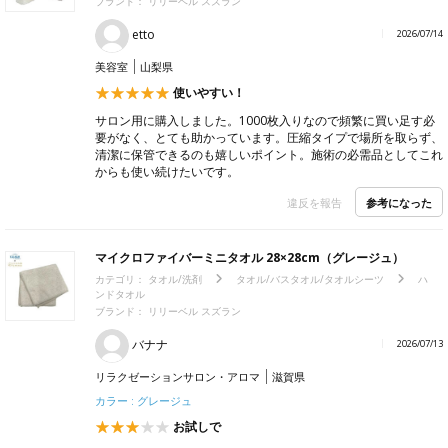
ブランド： リリーベル スズラン
etto
2026/07/14
美容室
山梨県
使いやすい！
サロン用に購入しました。1000枚入りなので頻繁に買い足す必
要がなく、とても助かっています。圧縮タイプで場所を取らず、
清潔に保管できるのも嬉しいポイント。施術の必需品としてこれ
からも使い続けたいです。
参考になった
違反を報告
マイクロファイバーミニタオル 28×28cm（グレージュ）
カテゴリ：
タオル/洗剤
タオル/バスタオル/タオルシーツ
ハ
ンドタオル
ブランド： リリーベル スズラン
バナナ
2026/07/13
リラクゼーションサロン・アロマ
滋賀県
カラー : グレージュ
お試しで