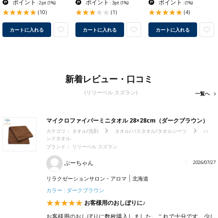
ポイント
ポイント
ポイント
: 2pt
(1%)
: 3pt
(1%)
:
(1%)
(10)
(1)
(4)
カートに入れる
カートに入れる
カートに入れる
新着レビュー・口コミ
(リリーベル スズラン)
一覧へ
マイクロファイバーミニタオル 28×28cm（ダークブラウン）
カテゴリ：
タオル/洗剤
タオル/バスタオル/タオルシーツ
ハ
ンドタオル
ブランド： リリーベル スズラン
ぶーちゃん
2026/07/27
リラクゼーションサロン・アロマ
北海道
カラー : ダークブラウン
お客様用のおしぼりに♪
お客様用のおしぼりに数枚購入しました。これで十分です。少し