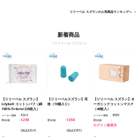
リリーベル スズランの人気商品ランキングへ
新着商品
(リリーベル スズラン)
【リリーベル スズラン】
【リリーベルスズラン】耳
【リリーベル スズラン】オ
Lilybell コットンパフ（綿
栓（10個入り）
ーガニックコットンマスク
100％/5×6cm/228枚入）
（40枚入）
¥364
¥980
メーカー価格
メーカー価格
¥240
¥350
BG卸価
BG卸価
BG卸価
ログイン後表示
(税込¥264)
(税込¥385)