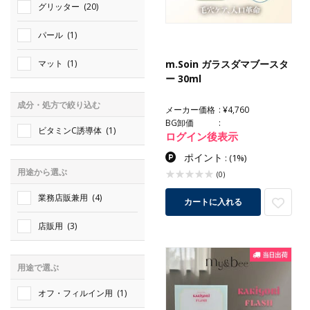
グリッター
(20)
パール
(1)
m.Soin ガラスダマブースタ
マット
(1)
ー 30ml
成分・処方で絞り込む
メーカー価格
¥4,760
BG卸価
ビタミンC誘導体
(1)
ログイン後表示
ポイント
:
(1%)
用途から選ぶ
(0)
業務店販兼用
(4)
カートに入れる
店販用
(3)
用途で選ぶ
オフ・フィルイン用
(1)