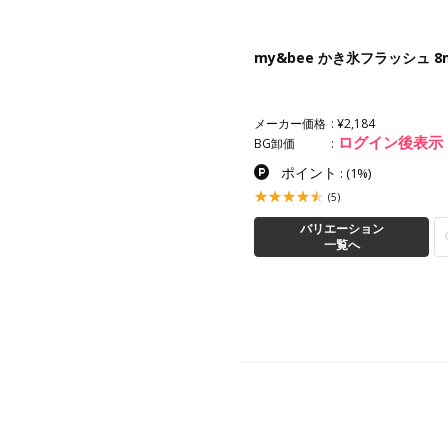
&bee ほんちゃんマグ 8ml
my&bee かき氷フラッシュ 8
カー価格
¥2,184
メーカー価格
¥2,184
ログイン後表示
ログイン後表示
卸価
BG卸価
ポイント
ポイント
:
(1%)
:
(1%)
(39)
(5)
バリエーション
バリエーション
一覧へ
一覧へ