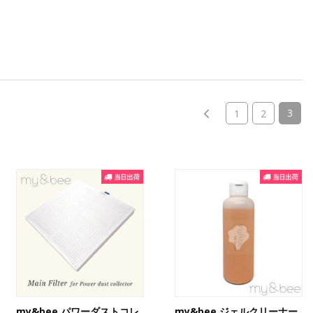
(cur
3
1
2
my&bee パワーダストコレ
my&bee ジェルクリーナー