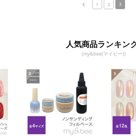
(current
3
1
2
人気商品ランキン
(my&bee(マイビー))
2
3