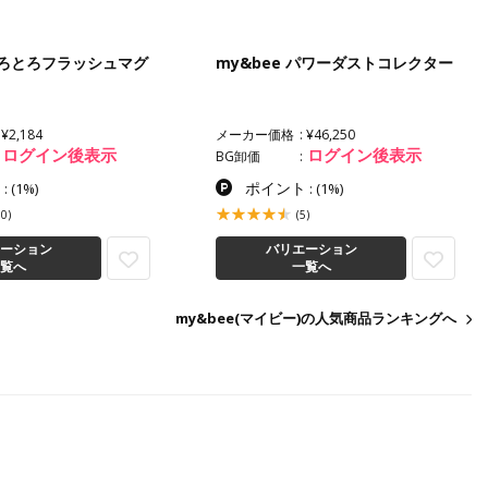
 とろとろフラッシュマグ
my&bee パワーダストコレクター
¥2,184
メーカー価格
¥46,250
ログイン後表示
ログイン後表示
BG卸価
ト
ポイント
:
(1%)
:
(1%)
50)
(5)
ーション
バリエーション
覧へ
一覧へ
my&bee(マイビー)の人気商品ランキングへ