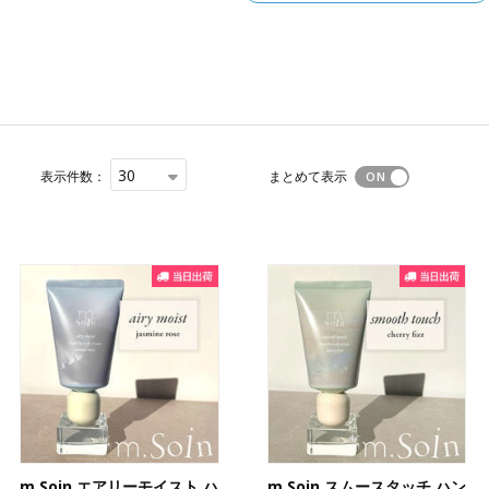
30
表示件数：
まとめて表示
m.Soin エアリーモイスト ハ
m.Soin スムースタッチ ハン