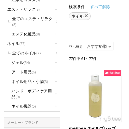
検索条件：
すべて解除
エステ・リラク
(8)
ネイル
全てのエステ・リラク
(8)
エステ化粧品
(8)
ネイル
(77)
おすすめ順
並べ替え:
全てのネイル
(77)
77件中 61～77件
ジェル
(54)
アート用品
(6)
ネイル用品・小物
(3)
ハンド・ボディケア用
品
(9)
ネイル機器
(5)
メーカー・ブランド
my&bee ネイルプレップ