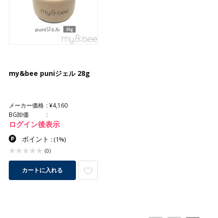
my&bee puniジェル 28g
メーカー価格
¥4,160
BG卸価
ログイン後表示
ポイント
:
(1%)
(0)
カートに入れる