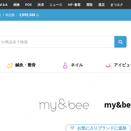
M＆A
保険
POS
決済
ニュース
HP･集客
買取
退店
まつエク
3,899,388
座
商品数：
点
鍼灸・整骨
ネイル
アイビュ
my&b
お気に入りブランドに追加