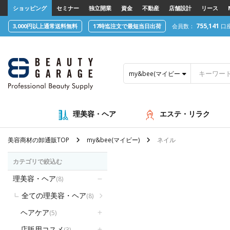
text.skipToContent
text.skipToNavigation
ショッピング
セミナー
独立開業
資金
不動産
店舗設計
リース
755,141
3,000円以上通常送料無料
17時迄注文で最短当日出荷
会員数：
口
my&bee(マイビー)
理美容・ヘア
エステ・リラク
美容商材の卸通販TOP
my&bee(マイビー)
ネイル
カテゴリで絞込む
理美容・ヘア
(8)
全ての理美容・ヘア
(8)
ヘアケア
(5)
店販用コスメ
(3)