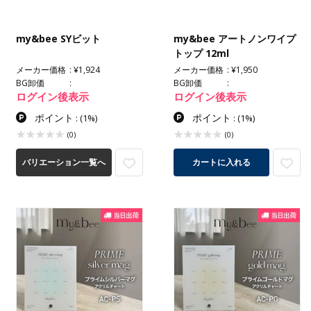
my&bee SYビット
my&bee アートノンワイプ
トップ 12ml
メーカー価格
¥1,924
メーカー価格
¥1,950
BG卸価
BG卸価
ログイン後表示
ログイン後表示
ポイント
ポイント
:
(1%)
:
(1%)
(0)
(0)
バリエーション一覧へ
カートに入れる