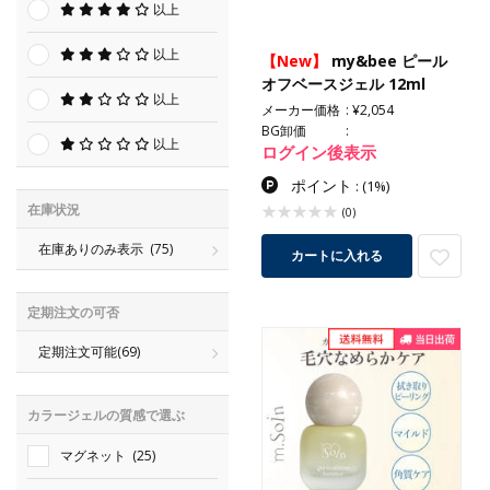
以上
以上
【New】
my&bee ピール
オフベースジェル 12ml
以上
メーカー価格
¥2,054
BG卸価
以上
ログイン後表示
ポイント
:
(1%)
在庫状況
(0)
在庫ありのみ表示
(75)
カートに入れる
定期注文の可否
定期注文可能
(69)
カラージェルの質感で選ぶ
マグネット
(25)