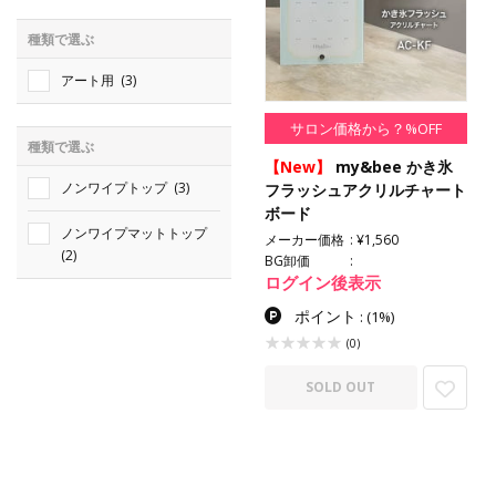
種類で選ぶ
アート用
(3)
サロン価格から？%OFF
種類で選ぶ
【New】
my&bee かき氷
ノンワイプトップ
(3)
フラッシュアクリルチャート
ボード
ノンワイプマットトップ
メーカー価格
¥1,560
(2)
BG卸価
ログイン後表示
ポイント
:
(1%)
(0)
SOLD OUT