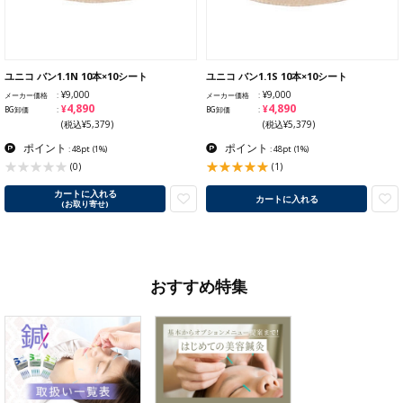
ユニコ バン1.1N 10本×10シート
ユニコ バン1.1S 10本×10シート
¥9,000
¥9,000
メーカー価格
メーカー価格
¥4,890
¥4,890
BG卸価
BG卸価
(税込¥5,379)
(税込¥5,379)
ポイント
ポイント
: 48pt
(1%)
: 48pt
(1%)
(1)
(0)
カートに入れる
カートに入れる
(お取り寄せ)
おすすめ特集