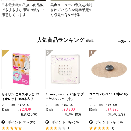
日本最大級の取扱い商品数
美容メニューの導入を検討
でさまざまな用途の鍼をご
されている方や開業予定の
用意しています
方必見のQ＆A特集
人気商品ランキング
(粒鍼)
一覧へ
1
2
3
セイリン こりスポッと バ
Power Jewelry 20個付 ダ
ユニコ バン1.1S 10本×10シ
イオレット 100本入り
イヤ＆シルク（小）
ート
¥2,800
¥6,000
¥9,000
メーカー価格
メーカー価格
メーカー価格
¥2,400
¥3,800
¥4,890
BG卸価
BG卸価
BG卸価
(税込¥2,640)
(税込¥4,180)
(税込¥5,379)
ポイント
ポイント
ポイント
: 24pt
(1%)
: 38pt
(1%)
: 48pt
(1%)
(1)
(1)
(1)