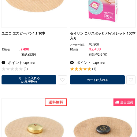
ユニコ エスピーバン1.1 10本
セイリン こりスポッと バイオレット 100本
入り
¥2,800
メーカー価格
¥490
¥2,400
BG卸価
BG卸価
(税込¥539)
(税込¥2,640)
ポイント
ポイント
: 4pt
(1%)
: 24pt
(1%)
(1)
(0)
カートに入れる
カートに入れる
(お取り寄せ)