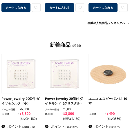
カートに入れる
カートに入れる
カートに入れる
粒鍼の人気商品ランキングへ
新着商品
(粒鍼)
Power Jewelry 20個付 ダ
Power Jewelry 20個付 ダ
ユニコ エスピーバン1.1 10
イヤ＆シルク（小）
イヤモンド（クリスタル）
本
¥6,000
¥6,000
メーカー価格
メーカー価格
¥3,800
¥3,800
¥490
BG卸価
BG卸価
BG卸価
(税込¥4,180)
(税込¥4,180)
(税込¥539)
ポイント
ポイント
ポイント
: 38pt
(1%)
: 38pt
(1%)
: 4pt
(1%)