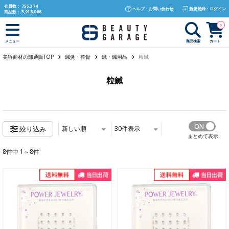
text.skipToContent
text.skipToNavigation
会員数：
755,374
ヘルプ・お問い合わせ
新規登録・ログイン
商品数：
3,918,066
0
商品検索
カート
メニュー
美容商材の卸通販TOP
鍼灸・整骨
鍼・鍼用品
粒鍼
粒鍼
新しい順
30
件表示
絞り込み
まとめて表示
8件中 1～8件