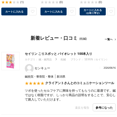
(1)
(0)
(0)
カートに入れる
カートに入れる
カートに入れる
(お取り寄せ)
新着レビュー・口コミ
(粒鍼)
一覧へ
セイリン こりスポッと バイオレット 100本入り
カテゴリ：
鍼・鍼用品
粒鍼
ブランド：
SEIRIN（セイリン）
センキュー
2026/06/16
鍼灸院・整骨院・整体
新潟県
クライアントさんとのコミュニケーションツール
ツボを使ったセルフケアに興味を持ってもらうのに最適です。鍼
ではなく樹脂ですが、しっかり商品の説明をすることで、安心し
て購入していただけます。
参考になった
違反を報告