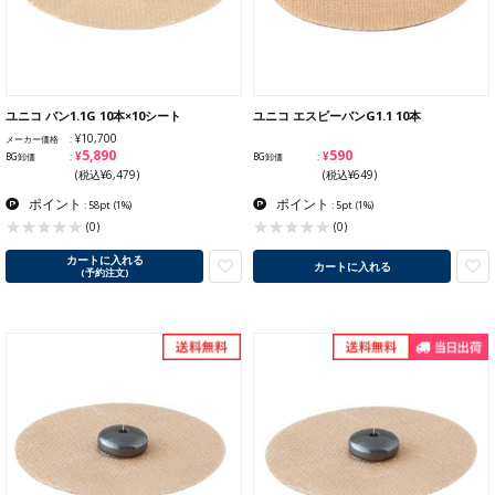
ユニコ バン1.1G 10本×10シート
ユニコ エスピーバンG1.1 10本
¥10,700
メーカー価格
¥5,890
¥590
BG卸価
BG卸価
(税込¥6,479)
(税込¥649)
ポイント
ポイント
: 58pt
(1%)
: 5pt
(1%)
(0)
(0)
カートに入れる
カートに入れる
(予約注文)