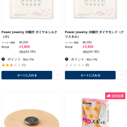
Power Jewelry 20個付 ダイヤ＆シルク
Power Jewelry 20個付 ダイヤモンド（ク
（小）
リスタル）
¥6,000
¥6,000
メーカー価格
メーカー価格
¥3,800
¥3,800
BG卸価
BG卸価
(税込¥4,180)
(税込¥4,180)
ポイント
ポイント
: 38pt
(1%)
: 38pt
(1%)
(1)
(0)
カートに入れる
カートに入れる