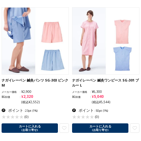
ナガイレーベン 鍼灸パンツ SG-303 ピンク
ナガイレーベン 鍼灸ワンピース SG-301 ブ
M
ルー L
¥2,900
¥6,300
メーカー価格
メーカー価格
¥2,320
¥5,040
BG卸価
BG卸価
(税込¥2,552)
(税込¥5,544)
ポイント
ポイント
: 23pt
(1%)
: 50pt
(1%)
(0)
(0)
カートに入れる
カートに入れる
(お取り寄せ)
(お取り寄せ)