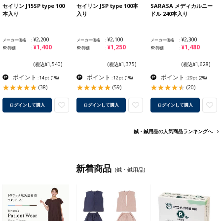
セイリン J15SP type 100
セイリン JSP type 100本
SARASA メディカルニー
本入り
入り
ドル 240本入り
¥2,200
¥2,100
¥2,300
メーカー価格
メーカー価格
メーカー価格
¥1,400
¥1,250
¥1,480
BG卸価
BG卸価
BG卸価
(税込¥1,540)
(税込¥1,375)
(税込¥1,628)
ポイント
ポイント
ポイント
: 14pt
(1%)
: 12pt
(1%)
: 29pt
(2%)
(38)
(59)
(20)
ログインして購入
ログインして購入
ログインして購入
鍼・鍼用品の人気商品ランキングへ
新着商品
(鍼・鍼用品)