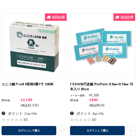
ユニコ鍼Ｐro8 0長柄0番1寸 240本
I'SSHIN円皮鍼 PinPoin 0.9㎜×0.16㎜ 72
本入り Blue
¥1,200
メーカー価格
¥2,100
¥840
BG卸価
BG卸価
(税込¥2,310)
(税込¥924)
ポイント
ポイント
: 21pt
(1%)
: 8pt
(1%)
(0)
(0)
ログインして購入
ログインして購入