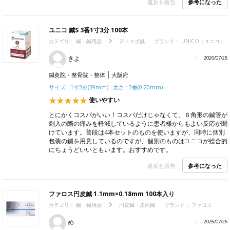
参考になった
違反を報告
ユニコ 鍼S 3番1寸3分 100本
カテゴリ：
鍼・鍼用品
ディスポ鍼
ブランド：
UNICO（ユニコ）
きよ
2026/07/28
鍼灸院・整骨院・整体
大阪府
サイズ : 1寸3分(39mm) 太さ : 3番(0.20mm)
使いやすい
とにかくコスパがいい！コスパだけじゃなくて、６角形の鍼管が
刺入の際の痛みを軽減しているように患者様からもよい反応が聞
けています。普段は4本セットのものを使いますが、同時に個別
包装の鍼を用意しているのですが、個別のものはユニコが総合的
にちょうどいいともいます。おすすめです。
参考になった
違反を報告
ファロス円皮鍼 1.1mm×0.18mm 100本入り
カテゴリ：
鍼・鍼用品
円皮鍼・皮内鍼
ブランド：
ファロス
め
2026/07/26