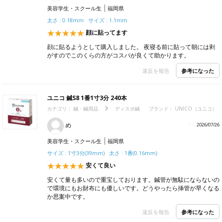
美容学生・スクール生
福岡県
太さ : 0.18mm サイズ : 1.1mm
顔に貼ってます
顔に貼るようとして購入しました。 夜寝る前に貼って朝には剥
がすのでこのくらの方がコスパが良くて助かります。
参考になった
違反を報告
ユニコ 鍼S8 1番1寸3分 240本
カテゴリ：
鍼・鍼用品
ディスポ鍼
ブランド：
UNICO（ユニコ）
め
2026/07/26
美容学生・スクール生
福岡県
サイズ : 1寸3分(39mm) 太さ : 1番(0.16mm)
安くて良い
安くて量も多いので重宝しております。鍼管が無駄にならないの
で環境にもお財布にも優しいです。どうやったら挿管が早くなる
か思案中です。
参考になった
違反を報告