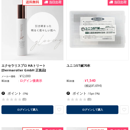
エクセラリスプロ HAトリート
ユニコST鍼70本
[Dermaroller GmbH 正規品]
¥12,000
メーカー価格
¥1,540
ログイン後表示
BG卸価
BG卸価
(税込¥1,694)
ポイント
ポイント
:
(1%)
: 15pt
(1%)
(0)
(0)
ログインして購入
ログインして購入