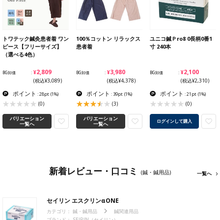
トワテック鍼灸患者着 ワン
100％コットン リラックス
ユニコ鍼Ｐro8 0長柄0番1
ピース【フリーサイズ】
患者着
寸 240本
（選べる4色）
¥2,809
¥3,980
¥2,100
BG卸価
BG卸価
BG卸価
(税込¥3,089)
(税込¥4,378)
(税込¥2,310)
ポイント
ポイント
ポイント
: 28pt
(1%)
: 39pt
(1%)
: 21pt
(1%)
(0)
(3)
(0)
バリエーション
バリエーション
ログインして購入
一覧へ
一覧へ
新着レビュー・口コミ
(鍼・鍼用品)
一覧へ
セイリン エスクリンαONE
カテゴリ：
鍼・鍼用品
鍼関連用品
ブランド：
SEIRIN（セイリン）