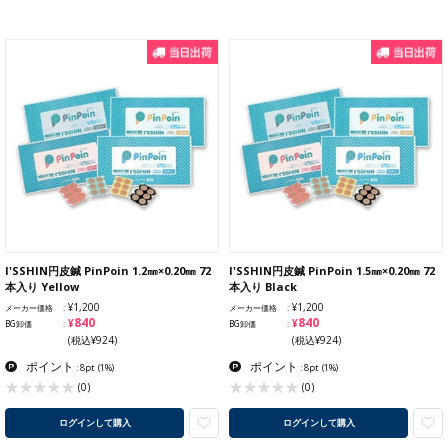
I'SSHIN円皮鍼 PinPoin 1.2㎜×0.20㎜ 72
I'SSHIN円皮鍼 PinPoin 1.5㎜×0.20㎜ 72
本入り Yellow
本入り Black
¥1,200
¥1,200
メーカー価格
メーカー価格
¥840
¥840
BG卸価
BG卸価
(税込¥924)
(税込¥924)
ポイント
ポイント
: 8pt
(1%)
: 8pt
(1%)
(0)
(0)
ログインして購入
ログインして購入