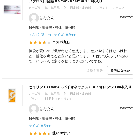
ファロス円皮鍼 0.9mm×0.18mm 100本入り
カテゴリ：
鍼・鍼用品
円皮鍼・皮内鍼
ブランド：
ファロス
はなたん
2026/07/03
鍼灸院・整骨院・整体
静岡県
太さ : 0.18mm サイズ : 0.9mm
コスパ良し
値段が安いので気がねなく使えます。 使いやすくはないけれ
ど、値段を考えると良いと思います。 10個ずつ入っているの
で、いっぺんに多くを使うときはいいですね。
参考になった
違反を報告
セイリン PYONEX（パイオネックス） 0.3 オレンジ 100本入り
カテゴリ：
鍼・鍼用品
円皮鍼・皮内鍼
ブランド：
SEIRIN（セイリン）
はなたん
2026/07/03
鍼灸院・整骨院・整体
静岡県
サイズ : 0.3mm
使いやすい