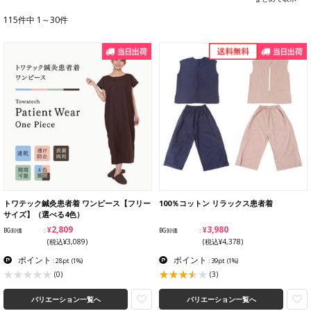
115件中 1～30件
トワテック鍼灸患者着 ワンピース【フリー
100％コットン リラックス患者着
サイズ】（選べる4色）
¥2,809
¥3,980
BG卸価
BG卸価
(税込¥3,089)
(税込¥4,378)
ポイント
ポイント
: 28pt
(1%)
: 39pt
(1%)
(3)
(0)
バリエーション一覧へ
バリエーション一覧へ