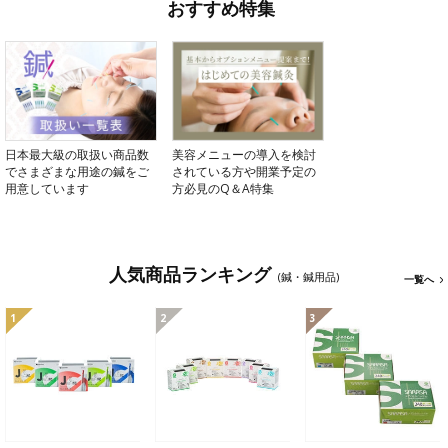
おすすめ特集
日本最大級の取扱い商品数
美容メニューの導入を検討
でさまざまな用途の鍼をご
されている方や開業予定の
用意しています
方必見のQ＆A特集
人気商品ランキング
(鍼・鍼用品)
一覧へ
1
2
3