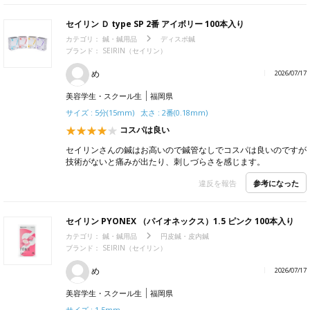
セイリン Ｄ type SP 2番 アイボリー 100本入り
カテゴリ：
鍼・鍼用品
ディスポ鍼
ブランド：
SEIRIN（セイリン）
め
2026/07/17
美容学生・スクール生
福岡県
サイズ : 5分(15mm) 太さ : 2番(0.18mm)
コスパは良い
セイリンさんの鍼はお高いので鍼管なしでコスパは良いのですが
技術がないと痛みが出たり、刺しづらさを感じます。
参考になった
違反を報告
セイリン PYONEX （パイオネックス）1.5 ピンク 100本入り
カテゴリ：
鍼・鍼用品
円皮鍼・皮内鍼
ブランド：
SEIRIN（セイリン）
め
2026/07/17
美容学生・スクール生
福岡県
サイズ : 1.5mm