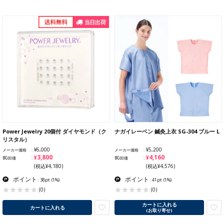
Power Jewelry 20個付 ダイヤモンド（ク
ナガイレーベン 鍼灸上衣 SG-304 ブルー L
リスタル）
¥6,000
¥5,200
メーカー価格
メーカー価格
¥3,800
¥4,160
BG卸価
BG卸価
(税込¥4,180)
(税込¥4,576)
ポイント
ポイント
: 38pt
(1%)
: 41pt
(1%)
(0)
(0)
カートに入れる
カートに入れる
(お取り寄せ)