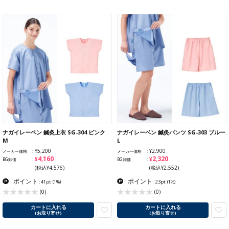
ナガイレーベン 鍼灸上衣 SG-304 ピンク
ナガイレーベン 鍼灸パンツ SG-303 ブルー
M
L
¥5,200
¥2,900
メーカー価格
メーカー価格
¥4,160
¥2,320
BG卸価
BG卸価
(税込¥4,576)
(税込¥2,552)
ポイント
ポイント
: 41pt
(1%)
: 23pt
(1%)
(0)
(0)
カートに入れる
カートに入れる
(お取り寄せ)
(お取り寄せ)