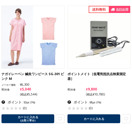
ナガイレーベン 鍼灸ワンピース SG-301 ピ
ポイントメイト［低電気抵抗点検索測定
ンク M
器］
¥6,300
メーカー価格
¥5,040
¥9,800
BG卸価
BG卸価
(税込¥5,544)
(税込¥10,780)
ポイント
ポイント
: 50pt
(1%)
: 98pt
(1%)
(0)
(0)
カートに入れる
カートに入れる
(お取り寄せ)