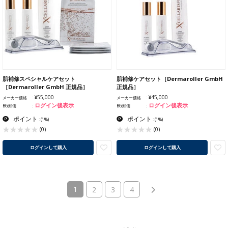
肌補修スペシャルケアセット
肌補修ケアセット［Dermaroller GmbH
［Dermaroller GmbH 正規品］
正規品］
¥55,000
¥45,000
メーカー価格
メーカー価格
ログイン後表示
ログイン後表示
BG卸価
BG卸価
ポイント
ポイント
:
(1%)
:
(1%)
(0)
(0)
ログインして購入
ログインして購入
(current)
1
2
3
4