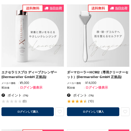
エクセラリスプロ ディープクレンザー
ダーマローラーHC902（専用クリーナーセ
[Dermaroller GmbH 正規品]
ット）[Dermaroller GmbH 正規品]
¥9,000
¥14,000
メーカー価格
メーカー価格
ログイン後表示
ログイン後表示
BG卸価
BG卸価
ポイント
ポイント
:
(1%)
:
(1%)
(10)
(0)
ログインして購入
ログインして購入