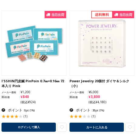
I'SSHIN円皮鍼 PinPoin 0.7㎜×0.16㎜ 72
Power Jewelry 20個付 ダイヤ＆シルク
本入り Pink
（小）
¥1,200
¥6,000
メーカー価格
メーカー価格
¥840
¥3,800
BG卸価
BG卸価
(税込¥924)
(税込¥4,180)
ポイント
ポイント
: 8pt
(1%)
: 38pt
(1%)
(1)
(1)
カートに入れる
ログインして購入