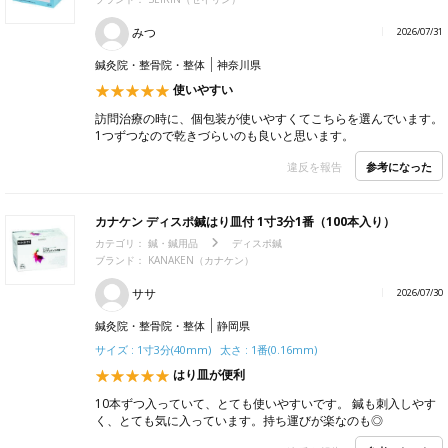
みつ
2026/07/31
鍼灸院・整骨院・整体
神奈川県
使いやすい
訪問治療の時に、個包装が使いやすくてこちらを選んでいます。
1つずつなので乾きづらいのも良いと思います。
参考になった
違反を報告
カナケン ディスポ鍼はり皿付 1寸3分1番（100本入り）
カテゴリ：
鍼・鍼用品
ディスポ鍼
ブランド：
KANAKEN（カナケン）
ササ
2026/07/30
鍼灸院・整骨院・整体
静岡県
サイズ : 1寸3分(40mm) 太さ : 1番(0.16mm)
はり皿が便利
10本ずつ入っていて、とても使いやすいです。 鍼も刺入しやす
く、とても気に入っています。持ち運びが楽なのも◎