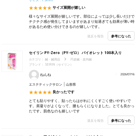
サイズ展開が嬉しい
様々なサイズ展開が嬉しいです。部位によっては少し長いだけで
チクチク感が発生してまいますがあまり短過ぎても効果が薄い時
があるため使い分けできるのが嬉しいです。
参考になった
違反を報告
セイリン PY-Zero（PY-ゼロ） バイオレット 100本入り
カテゴリ：
鍼・鍼用品
円皮鍼・皮内鍼
ブランド：
SEIRIN（セイリン）
ねんね
2026/07/16
エステティックサロン
山形県
良かったです
とても貼りやすく、貼ったらはがれにくくすごく使いやすいで
す。肩凝りがよくなって、腰もらくになりました。とても良かっ
たです。肌色なのも嬉しいです
参考になった
違反を報告