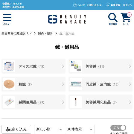
text.skipToContent
text.skipToNavigation
会員数：
755,141
ヘルプ・お問い合わせ
新規登録・ログイン
商品数：
3,899,388
0
商品検索
カート
メニュー
美容商材の卸通販TOP
鍼灸・整骨
鍼・鍼用品
鍼・鍼用品
ディスポ鍼
美容鍼
(45)
(21)
粒鍼
円皮鍼・皮内鍼
(8)
(16)
鍼関連用品
美容鍼用化粧品
(29)
(7)
新しい順
30
件表示
絞り込み
まとめて表示