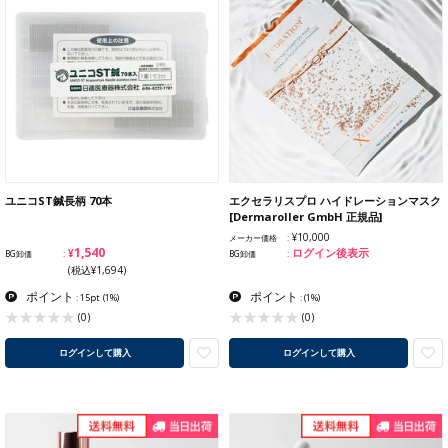
ユニコST鍼長柄 70本
エクセラリスプロ ハイドレーションマスク
[Dermaroller GmbH 正規品]
¥10,000
メーカー価格
¥1,540
ログイン後表示
BG卸価
BG卸価
(税込¥1,694)
ポイント
ポイント
: 15pt
(1%)
:
(1%)
(0)
(0)
ログインして購入
ログインして購入