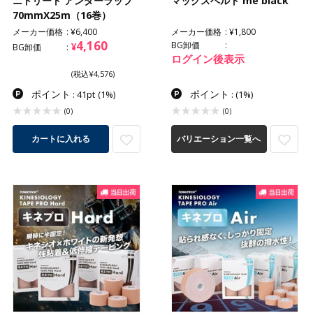
ニトリート アンダーラップ
マックスベルト me black
70mmX25m（16巻）
メーカー価格
¥6,400
メーカー価格
¥1,800
4,160
BG卸価
¥
BG卸価
ログイン後表示
(税込¥4,576)
ポイント
ポイント
: 41pt
(1%)
:
(1%)
(0)
(0)
カートに入れる
バリエーション一覧へ