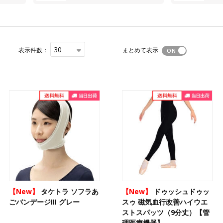
30
表示件数：
まとめて表示
【New】
タケトラ ソフラあ
【New】
ドゥッシュドゥッ
ごバンデージⅢ グレー
スゥ 磁気血行改善ハイウエ
ストスパッツ（9分丈）【管
理医療機器】