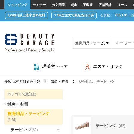
text.skipToContent
text.skipToNavigation
ショッピング
セミナー
独立開業
資金
不動産
店舗設計
リース
755,141
3,000円以上通常送料無料
17時迄注文で最短当日出荷
会員数：
口
整骨用品・テーピング
理美容・ヘア
エステ・リラク
美容商材の卸通販TOP
鍼灸・整骨
整骨用品・テーピング
カテゴリで絞込む
鍼灸・整骨
整骨用品・テーピング
(164)
テーピング
(63)
テーピング
(63)