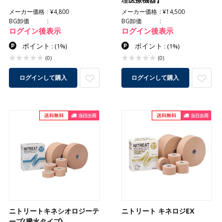
メーカー価格
¥4,800
メーカー価格
¥14,500
BG卸価
BG卸価
ログイン後表示
ログイン後表示
ポイント
ポイント
:
(1%)
:
(1%)
(0)
(0)
ログインして購入
ログインして購入
ニトリートキネシオロジーテ
ニトリート キネロジEX
ープ(撥水タイプ)