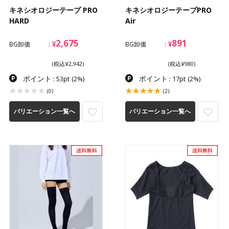
キネシオロジーテープ PRO
キネシオロジーテープPRO
HARD
Air
2,675
891
¥
¥
BG卸価
BG卸価
(税込¥2,942)
(税込¥980)
ポイント
ポイント
: 53pt
(2%)
: 17pt
(2%)
(0)
(2)
バリエーション一覧へ
バリエーション一覧へ