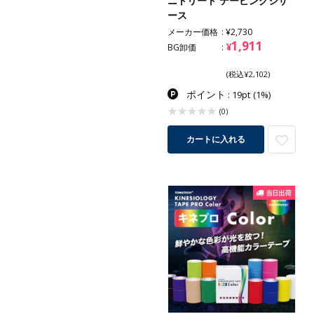
ニトリート テーピングシザ
ース
メーカー価格
¥2,730
1,911
¥
BG卸価
(税込¥2,102)
ポイント
: 19pt
(1%)
(0)
カートに入れる