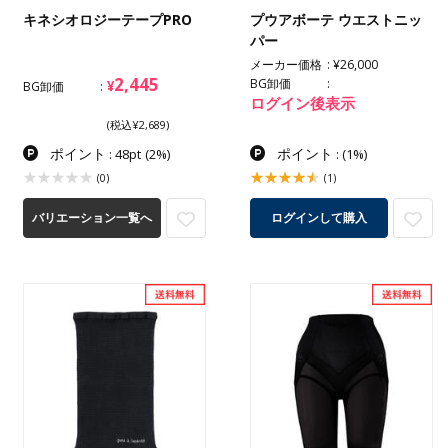
キネシオロジーテープPRO
プウアボーテ ウエストニッ
パー
メーカー価格
¥26,000
2,445
BG卸価
¥
BG卸価
ログイン後表示
(税込¥2,689)
ポイント
ポイント
: 48pt
(2%)
:
(1%)
(0)
(1)
バリエーション一覧へ
ログインして購入