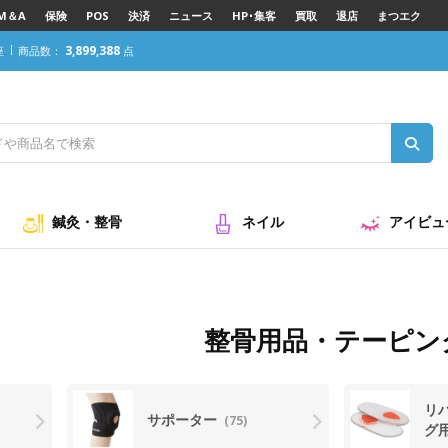
M＆A
保険
POS
決済
ニュース
HP･集客
買取
退店
まつエク
3,899,388
座
商品数：
点
鍼灸・整骨
ネイル
アイビュ
整骨用品・テーピン
リ
サポーター
(75)
グ