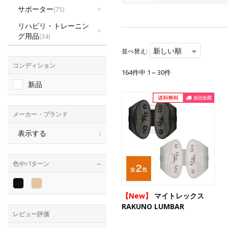
サポーター
(75)
リハビリ・トレーニン
グ用品
(34)
新しい順
並べ替え:
コンディション
164件中 1～30件
新品
メーカー・ブランド
表示する
色やパターン
【New】
マイトレックス
RAKUNO LUMBAR
レビュー評価