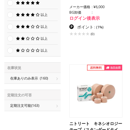
メーカー価格
¥6,000
BG卸価
以上
ログイン後表示
ポイント
以上
:
(1%)
(0)
以上
以上
在庫状況
在庫ありのみ表示
(160)
定期注文の可否
定期注文可能
(163)
ニトリート キネシオロジー
テープ（スタンダードタイ