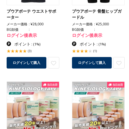
プウアボーテ ウエストサポ
プウアボーテ 骨盤ヒップガ
ーター
ードル
メーカー価格
¥28,000
メーカー価格
¥25,000
BG卸価
BG卸価
ログイン後表示
ログイン後表示
ポイント
ポイント
:
(1%)
:
(1%)
(3)
(1)
ログインして購入
ログインして購入