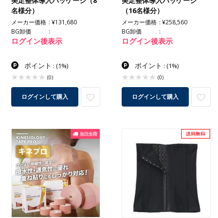
美足整体導入パッケージ（8
美足整体導入パッケージ
名様分）
（16名様分）
メーカー価格
¥131,680
メーカー価格
¥258,560
BG卸価
BG卸価
ログイン後表示
ログイン後表示
ポイント
ポイント
:
(1%)
:
(1%)
(0)
(0)
ログインして購入
ログインして購入