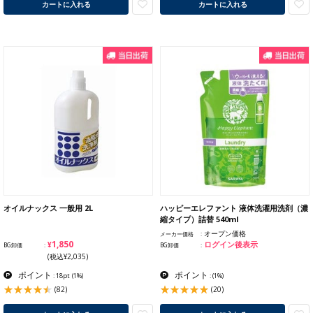
カートに入れる
カートに入れる
オイルナックス 一般用 2L
ハッピーエレファント 液体洗濯用洗剤（濃
縮タイプ）詰替 540ml
オープン価格
メーカー価格
¥1,850
ログイン後表示
BG卸価
BG卸価
(税込¥2,035)
ポイント
ポイント
: 18pt
(1%)
:
(1%)
(82)
(20)