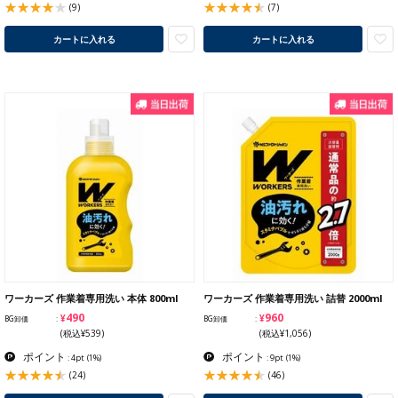
(9)
(7)
カートに入れる
カートに入れる
ワーカーズ 作業着専用洗い 本体 800ml
ワーカーズ 作業着専用洗い 詰替 2000ml
¥490
¥960
BG卸価
BG卸価
(税込¥539)
(税込¥1,056)
ポイント
ポイント
: 4pt
(1%)
: 9pt
(1%)
(24)
(46)