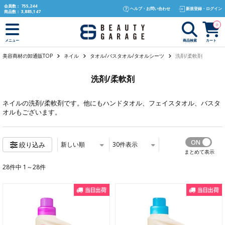
text.skipToContent
text.skipToNavigation
会員数：
755,244
ヘルプ・お問い合わせ
新規登録・ログイン
商品数：
3,885,147
0
商品検索
カート
メニュー
美容商材の卸通販TOP
ネイル
タオル/バスタオル/タオルシーツ
洗剤/柔軟剤
洗剤/柔軟剤
ネイル
の洗剤/柔軟剤です。他にも
ハンドタオル
、
フェイスタオル
、
バスタ
オル
もございます。
新しい順
30
件表示
絞り込み
まとめて表示
28件中 1～28件