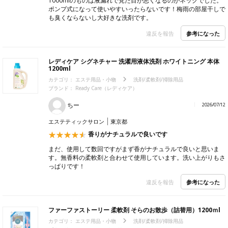
1000mlのものは液漏れで見た目が悪くなるのがネックでした。
ポンプ式になって使いやすいったらないです！梅雨の部屋干しで
も臭くならないし大好きな洗剤です。
参考になった
違反を報告
レディケア シグネチャー 洗濯用液体洗剤 ホワイトニング 本体
1200ml
カテゴリ：
エステ用品・小物
洗剤/柔軟剤/掃除用品
ブランド：
Ready Care（レディケア）
ちー
2026/07/12
エステティックサロン
東京都
香りがナチュラルで良いです
まだ、使用して数回ですがまず香がナチュラルで良いと思いま
す。無香料の柔軟剤と合わせて使用しています。洗い上がりもさ
っぱりです！
参考になった
違反を報告
ファーファストーリー 柔軟剤 そらのお散歩（詰替用）1200ｍl
カテゴリ：
エステ用品・小物
洗剤/柔軟剤/掃除用品