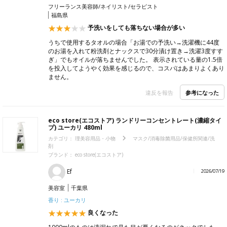
フリーランス美容師/ネイリスト/セラピスト
福島県
予洗いをしても落ちない場合が多い
うちで使用するタオルの場合「お湯での予洗い→洗濯機に44度
のお湯を入れて粉洗剤とナックスで30分漬け置き→洗濯3度すす
ぎ」でもオイルが落ちませんでした。 表示されている量の1.5倍
を投入してようやく効果を感じるので、コスパはあまりよくあり
ません。
参考になった
違反を報告
eco store(エコストア) ランドリーコンセントレート(濃縮タイ
プ) ユーカリ 480ml
カテゴリ：
理美容用品・小物
マスク/消毒除菌用品/保健所関連/洗
剤
ブランド：
eco store(エコストア)
Ef
2026/07/19
美容室
千葉県
香り : ユーカリ
良くなった