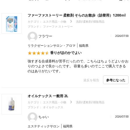
ファーファストーリー 柔軟剤 そらのお散歩（詰替用）1200ｍl
カテゴリ：
エステ用品・小物
洗剤/柔軟剤/掃除用品
ブランド：
ファーファ ストーリー
フラワー
2026/07/30
リラクゼーションサロン・アロマ
福島県
香りがほのかでよい
強すぎる合成香料が苦手だったので、こちらはちょうどよいかお
りのつよさで良かったです。 容量も多いのでここで購入できる
のはありがたいです。
参考になった
違反を報告
オイルナックス 一般用 2L
カテゴリ：
エステ用品・小物
洗剤/柔軟剤/掃除用品
ブランド：
オイルナックス
ちゃい
2026/07/30
エステティックサロン
福岡県