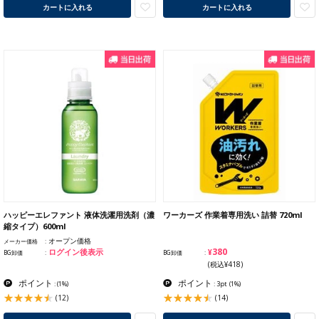
カートに入れる
カートに入れる
ハッピーエレファント 液体洗濯用洗剤（濃
ワーカーズ 作業着専用洗い 詰替 720ml
縮タイプ）600ml
オープン価格
メーカー価格
¥380
ログイン後表示
BG卸価
BG卸価
(税込¥418)
ポイント
ポイント
:
(1%)
: 3pt
(1%)
(12)
(14)