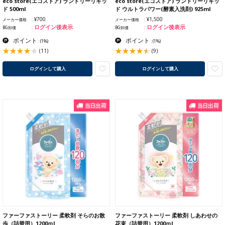
eco store(エコストア) ランドリーリキッ
eco store(エコストア) ランドリーリキッ
ド 500ml
ド ウルトラパワー(酵素入洗剤) 925ml
¥700
¥1,500
メーカー価格
メーカー価格
ログイン後表示
ログイン後表示
BG卸価
BG卸価
ポイント
ポイント
:
(1%)
:
(1%)
(11)
(9)
ログインして購入
ログインして購入
ファーファストーリー 柔軟剤 そらのお散
ファーファストーリー 柔軟剤 しあわせの
歩（詰替用）1200ｍl
花束（詰替用）1200ｍl