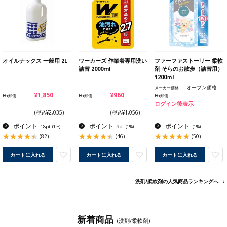
オイルナックス 一般用 2L
ワーカーズ 作業着専用洗い
ファーファストーリー 柔軟
詰替 2000ml
剤 そらのお散歩（詰替用）
1200ｍl
オープン価格
メーカー価格
¥1,850
¥960
BG卸価
BG卸価
BG卸価
ログイン後表示
(税込¥2,035)
(税込¥1,056)
ポイント
ポイント
ポイント
: 18pt
(1%)
: 9pt
(1%)
:
(1%)
(82)
(46)
(50)
カートに入れる
カートに入れる
カートに入れる
洗剤/柔軟剤の人気商品ランキングへ
新着商品
(洗剤/柔軟剤)