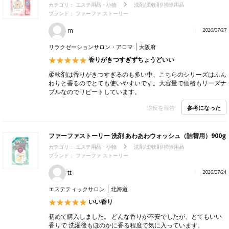
カテゴリ：
エステ用品・小物
洗剤/柔軟剤/掃除用品
ブランド：
ファーファ ストーリー
m
2026/07/27
リラクゼーションサロン・アロマ
大阪府
香りがきつすぎずちょうどいい
柔軟剤は香りがきつすぎるのも多い中、こちらのシリーズはふん
わりと香るのでとても使いやすいです。大容量で価格もリーズナ
ブルなのでリピートしています。
参考になった
違反を報告
ファーファストーリー 洗剤 あわあわウォッシュ（詰替用）900g
カテゴリ：
エステ用品・小物
洗剤/柔軟剤/掃除用品
ブランド：
ファーファ ストーリー
tt
2026/07/24
エステティックサロン
北海道
いい香り
初めて購入しました。 どんな香りか不安でしたが、とてもいい
香りで 洗濯後もほのかに香る程度で気に入っています。