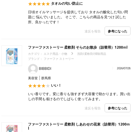
タオルの匂い防止に
日頃オイルマッサージを提供しており タオルの酸化した匂い問
題に 悩んでいました。 そこで、こちらの商品を見つけ 試した
所、良かったです！
参考になった
違反を報告
ファーファストーリー 柔軟剤 そらのお散歩（詰替用）1200ｍl
カテゴリ：
エステ用品・小物
洗剤/柔軟剤/掃除用品
ブランド：
ファーファ ストーリー
BIBBIDI
2026/07/28
美容室
群馬県
いい！
いい香りです。変に香りも強すぎず大容量で助かります。買い出
しの手間も省けるのでしばらく使ってみます。
参考になった
違反を報告
ファーファストーリー 柔軟剤 しあわせの花束（詰替用）1200ｍ
l