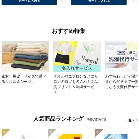
カートに入れる
カートに入れる
おすすめ特集
素材・用途・サイズで選べ
タオルやエプロンなどにサ
わずらわしい洗濯作
るタオル＆シーツ。
ロンのロゴを名入れ！高品
荷から配送まで一貫
質プリント＆刺繍サービ
こなう洗濯代行サー
ス！
人気商品ランキング
(洗剤/柔軟剤)
一覧へ
1
2
3