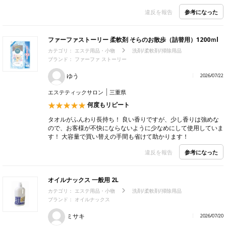
参考になった
違反を報告
ファーファストーリー 柔軟剤 そらのお散歩（詰替用）1200ｍl
カテゴリ：
エステ用品・小物
洗剤/柔軟剤/掃除用品
ブランド：
ファーファ ストーリー
ゆう
2026/07/22
エステティックサロン
三重県
何度もリピート
タオルがふんわり長持ち！ 良い香りですが、少し香りは強めな
ので、お客様が不快にならないように少なめにして使用していま
す！ 大容量で買い替えの手間も省けて助かります！
参考になった
違反を報告
オイルナックス 一般用 2L
カテゴリ：
エステ用品・小物
洗剤/柔軟剤/掃除用品
ブランド：
オイルナックス
ミサキ
2026/07/20