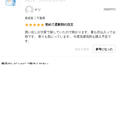
ブランド：
ファーファ ストーリー
ナツ
2026/07/12
美容室
千葉県
初めて柔軟剤の注文
買い出しが大変で探していたので助かります。量も沢山入ってお
得です。 香りも気にっています。 今度洗濯洗剤も購入予定で
す。
参考になった
違反を報告
商品のレビューにご協力ください。
投稿されたレビューが掲載されると、もれなくBGポイント50ptをプレゼントします！
※ご購入されたことがある商品のみレビュー投稿が可能です。
購入履歴からレビューを書く
ヘルプ・お問い合わせ