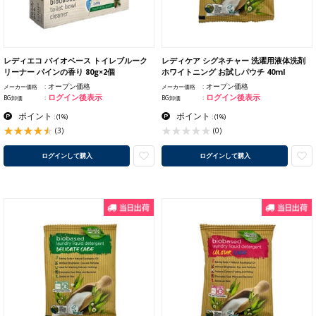
レディエコ バイオベース トイレブルーク
レディケア シグネチャー 洗濯用液体洗剤
リーナー パインの香り 80g×2個
ホワイトニング お試しパウチ 40ml
オープン価格
オープン価格
メーカー価格
メーカー価格
ログイン後表示
ログイン後表示
BG卸価
BG卸価
ポイント
ポイント
:
(1%)
:
(1%)
(3)
(0)
ログインして購入
ログインして購入