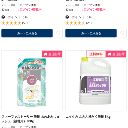
オープン価格
オープン価格
メーカー価格
メーカー価格
ログイン後表示
ログイン後表示
BG卸価
BG卸価
ポイント
ポイント
:
(1%)
:
(1%)
(50)
(23)
カートに入れる
カートに入れる
ファーファストーリー 洗剤 あわあわウォ
ニイタカ ふきん洗たく洗剤 5kg
ッシュ（詰替用）900g
オープン価格
メーカー価格