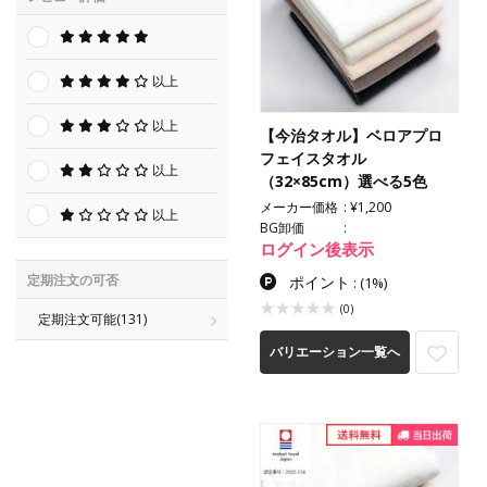
以上
以上
【今治タオル】ベロアプロ
フェイスタオル
以上
（32×85cm）選べる5色
メーカー価格
¥1,200
以上
BG卸価
ログイン後表示
定期注文の可否
ポイント
:
(1%)
(0)
定期注文可能
(131)
バリエーション一覧へ