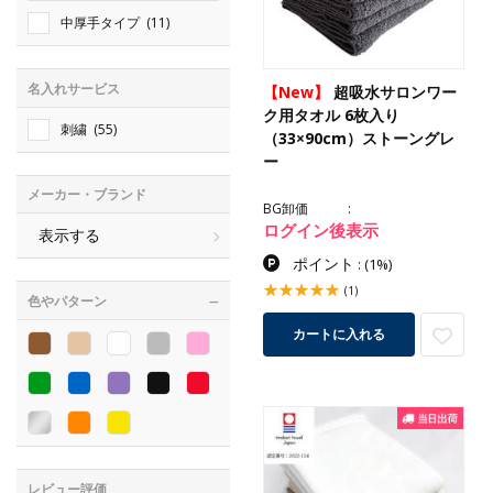
中厚手タイプ
(11)
名入れサービス
【New】
超吸水サロンワー
ク用タオル 6枚入り
刺繍
(55)
（33×90cm）ストーングレ
ー
メーカー・ブランド
BG卸価
ログイン後表示
表示する
ポイント
:
(1%)
(1)
色やパターン
カートに入れる
レビュー評価