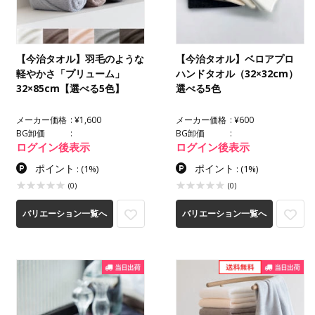
【今治タオル】羽毛のような
【今治タオル】ベロアプロ
軽やかさ「プリューム」
ハンドタオル（32×32cm）
32×85cm【選べる5色】
選べる5色
メーカー価格
¥1,600
メーカー価格
¥600
BG卸価
BG卸価
ログイン後表示
ログイン後表示
ポイント
ポイント
:
(1%)
:
(1%)
(0)
(0)
バリエーション一覧へ
バリエーション一覧へ