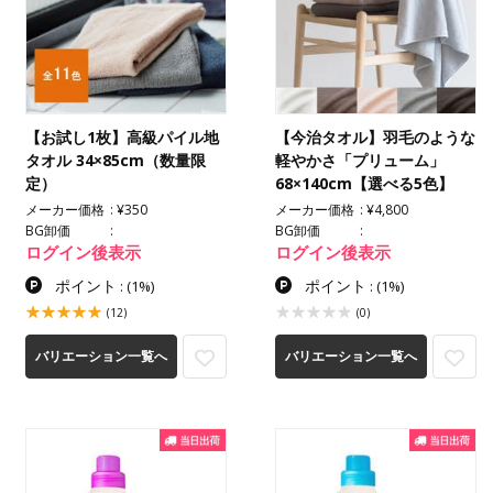
【お試し1枚】高級パイル地
【今治タオル】羽毛のような
タオル 34×85cm（数量限
軽やかさ「プリューム」
定）
68×140cm【選べる5色】
メーカー価格
¥350
メーカー価格
¥4,800
BG卸価
BG卸価
ログイン後表示
ログイン後表示
ポイント
ポイント
:
(1%)
:
(1%)
(12)
(0)
バリエーション一覧へ
バリエーション一覧へ