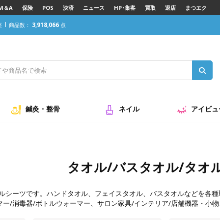
M＆A
保険
POS
決済
ニュース
HP･集客
買取
退店
まつエク
3,918,066
座
商品数：
点
鍼灸・整骨
ネイル
アイビュ
タオル/バスタオル/タオ
オルシーツです。
ハンドタオル
、
フェイスタオル
、
バスタオル
などを各種
マー/消毒器/ボトルウォーマー
、
サロン家具/インテリア/店舗機器・小物