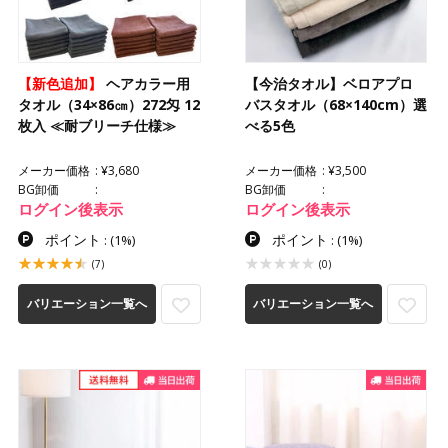
【新色追加】
ヘアカラー用
【今治タオル】ベロアプロ
タオル（34×86㎝）272匁 12
バスタオル（68×140cm）選
枚入 ≪耐ブリーチ仕様≫
べる5色
メーカー価格
¥3,680
メーカー価格
¥3,500
BG卸価
BG卸価
ログイン後表示
ログイン後表示
ポイント
ポイント
:
(1%)
:
(1%)
(7)
(0)
バリエーション一覧へ
バリエーション一覧へ