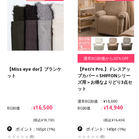
通常BG卸価から20％OFF
【Miss eye dor】ブランケ
【Peti't Pro.】ドレスアッ
ット
プカバー＜SHIFFONシリー
ズ用＞お得なよりどり3点セ
ット
通常BG卸価
¥18,690
16,500
14,940
¥
¥
BG卸価
BG卸価
(税込¥18,150)
(税込¥16,434)
ポイント
ポイント
: 165pt
(1%)
: 149pt
(1%)
(0)
(0)