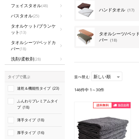
フェイスタオル
(48)
ハンドタオル
(17)
バスタオル
(25)
タオルケット/ブランケ
ット
(13)
タオルシーツ/ベッ
バー
(18)
タオルシーツ/ベッドカ
バー
(18)
洗剤/柔軟剤
(28)
新しい順
タイプで選ぶ
並べ替え:
速乾＆機能性タイプ
(23)
146件中 1～30件
ふんわりプレミアムタイ
プ
(18)
薄手タイプ
(18)
厚手タイプ
(16)