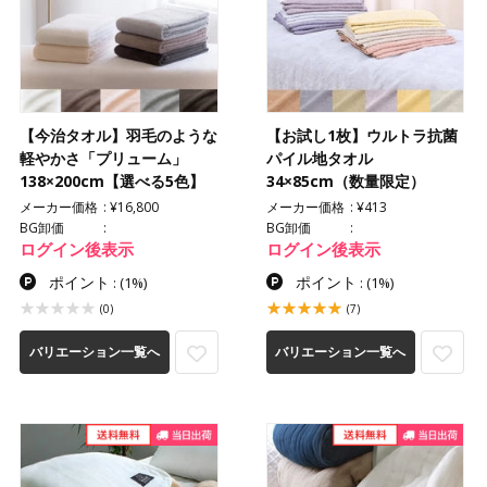
【今治タオル】羽毛のような
【お試し1枚】ウルトラ抗菌
軽やかさ「プリューム」
パイル地タオル
138×200cm【選べる5色】
34×85cm（数量限定）
メーカー価格
¥16,800
メーカー価格
¥413
BG卸価
BG卸価
ログイン後表示
ログイン後表示
ポイント
ポイント
:
(1%)
:
(1%)
(0)
(7)
バリエーション一覧へ
バリエーション一覧へ