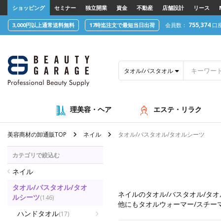
text.skipToContent
text.skipToNavigation
ショッピング
セミナー
独立開業
資金
不動産
店舗設計
リース
755,374
3,000円以上通常送料無料
17時迄注文で最短当日出荷
会員数：
口
タオル/バスタオル/タオルシーツ
理美容・ヘア
エステ・リラク
美容商材の卸通販TOP
ネイル
タオル/バスタオル/タオルシーツ
カテゴリで絞込む
ネイル
タオル/バスタオル/タオ
ネイル
のタオル/バスタオル/タ
ルシーツ
(146)
他にも
タオルウォーマー/スチー
ハンドタオル
(17)