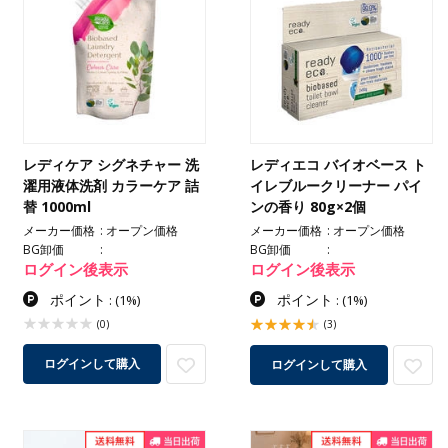
レディケア シグネチャー 洗
レディエコ バイオベース ト
濯用液体洗剤 カラーケア 詰
イレブルークリーナー パイ
替 1000ml
ンの香り 80g×2個
メーカー価格
オープン価格
メーカー価格
オープン価格
BG卸価
BG卸価
ログイン後表示
ログイン後表示
ポイント
ポイント
:
(1%)
:
(1%)
(0)
(3)
ログインして購入
ログインして購入