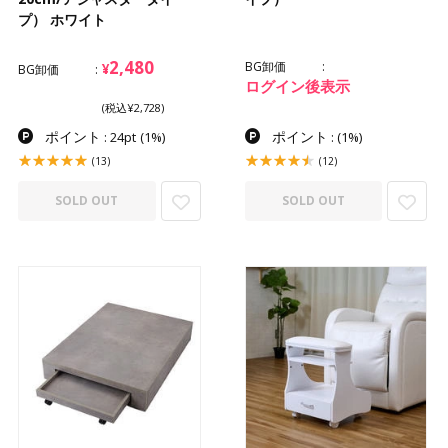
プ） ホワイト
2,480
BG卸価
¥
BG卸価
ログイン後表示
(税込¥2,728)
ポイント
ポイント
: 24pt
(1%)
:
(1%)
(13)
(12)
SOLD OUT
SOLD OUT