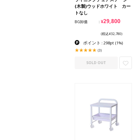
(木製)ウッドホワイト カー
トなし
29,800
¥
BG卸価
(税込¥32,780)
ポイント
: 298pt
(1%)
(3)
SOLD OUT