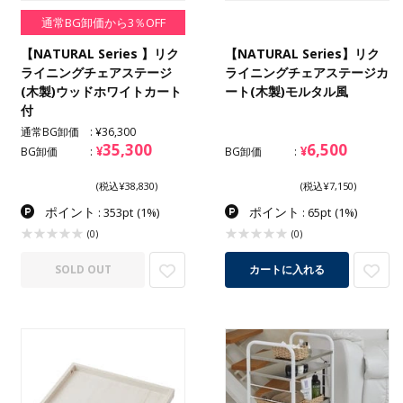
通常BG卸価から3％OFF
【NATURAL Series 】リク
【NATURAL Series】リク
ライニングチェアステージ
ライニングチェアステージカ
(木製)ウッドホワイトカート
ート(木製)モルタル風
付
通常BG卸価
¥36,300
35,300
6,500
¥
¥
BG卸価
BG卸価
(税込¥38,830)
(税込¥7,150)
ポイント
ポイント
: 353pt
(1%)
: 65pt
(1%)
(0)
(0)
SOLD OUT
カートに入れる