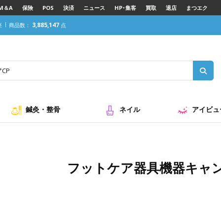
M＆A
保険
POS
決済
ニュース
HP･集客
買取
退店
まつエク
3,885,147
座
商品数：
点
鍼灸・整骨
ネイル
アイビュ
フットケア器具機器キャ