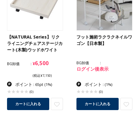
【NATURAL Series】リク
フット施術ラクラクネイルワ
ライニングチェアステージカ
ゴン【日本製】
ート(木製)ウッドホワイト
6,500
BG卸価
¥
BG卸価
ログイン後表示
(税込¥7,150)
ポイント
ポイント
: 65pt
(1%)
:
(1%)
(0)
(0)
カートに入れる
カートに入れる