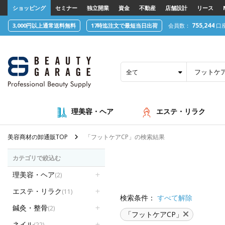
text.skipToContent
text.skipToNavigation
ショッピング
セミナー
独立開業
資金
不動産
店舗設計
リース
755,244
3,000円以上通常送料無料
17時迄注文で最短当日出荷
会員数：
口
全て
理美容・ヘア
エステ・リラク
美容商材の卸通販TOP
「フットケアCP」の検索結果
カテゴリで絞込む
理美容・ヘア
(2)
エステ・リラク
(11)
検索条件：
すべて解除
鍼灸・整骨
(2)
「フットケアCP」
ネイル
(22)