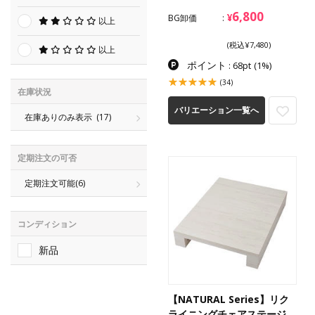
6,800
¥
BG卸価
以上
(税込¥7,480)
以上
ポイント
: 68pt
(1%)
(34)
在庫状況
バリエーション一覧へ
在庫ありのみ表示
(17)
定期注文の可否
定期注文可能
(6)
コンディション
新品
【NATURAL Series】リク
ライニングチェアステージ