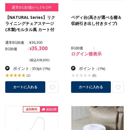
通常BG卸価から3％OFF
【NATURAL Series】リク
ペディ台(高さが選べる棚＆
ライニングチェアステージ
収納引き出し付きタイプ)
(木製)モルタル風 カート付
通常BG卸価
¥36,300
35,300
BG卸価
¥
BG卸価
ログイン後表示
(税込¥38,830)
ポイント
ポイント
: 353pt
(1%)
:
(1%)
(2)
(0)
カートに入れる
カートに入れる