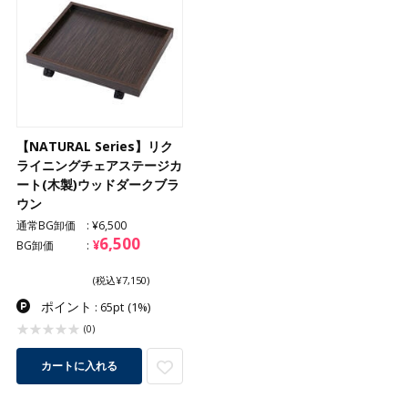
【NATURAL Series】リク
ライニングチェアステージカ
ート(木製)ウッドダークブラ
ウン
通常BG卸価
¥6,500
6,500
¥
BG卸価
(税込¥7,150)
ポイント
: 65pt
(1%)
(0)
カートに入れる