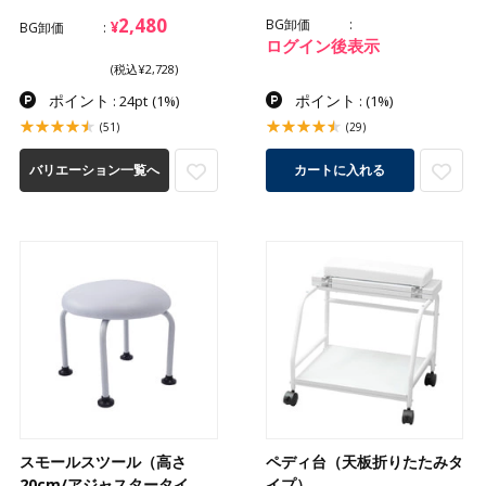
2,480
BG卸価
¥
BG卸価
ログイン後表示
(税込¥2,728)
ポイント
ポイント
: 24pt
(1%)
:
(1%)
(51)
(29)
バリエーション一覧へ
カートに入れる
スモールスツール（高さ
ペディ台（天板折りたたみタ
20cm/アジャスタータイ
イプ）