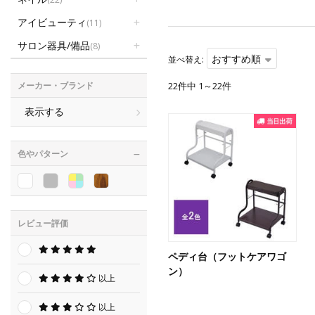
アイビューティ
(11)
サロン器具/備品
(8)
おすすめ順
並べ替え:
メーカー・ブランド
22件中 1～22件
表示する
色やパターン
レビュー評価
ペディ台（フットケアワゴ
ン）
以上
以上