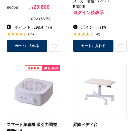
メーカー価格
¥9,520
29,800
BG卸価
¥
BG卸価
ログイン後表示
(税込¥32,780)
ポイント
ポイント
: 298pt
(1%)
:
(1%)
(15)
(20)
カートに入れる
カートに入れる
スマート集塵機 吸引力調整
昇降ペディ台
機能付き