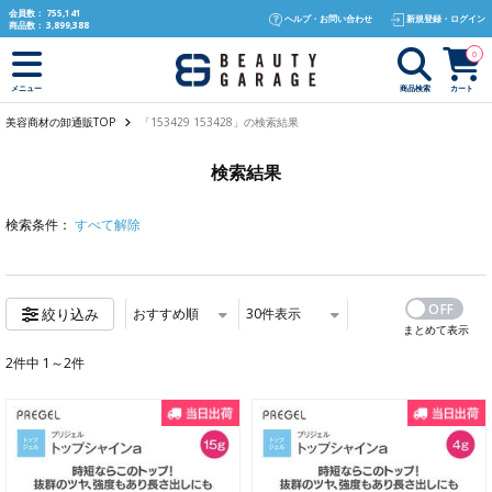
text.skipToContent
text.skipToNavigation
会員数：
755,141
ヘルプ・お問い合わせ
新規登録・ログイン
商品数：
3,899,388
0
商品検索
カート
メニュー
美容商材の卸通販TOP
「153429 153428」の検索結果
検索結果
検索条件：
すべて解除
おすすめ順
30
件表示
絞り込み
まとめて表示
2件中 1～2件