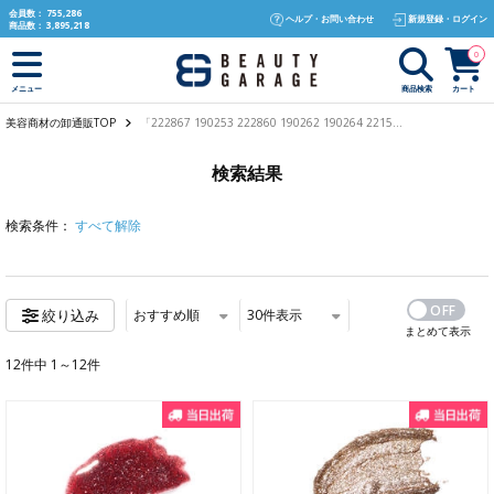
text.skipToContent
text.skipToNavigation
会員数：
755,286
ヘルプ・お問い合わせ
新規登録・ログイン
商品数：
3,895,218
0
商品検索
カート
メニュー
美容商材の卸通販TOP
「222867 190253 222860 190262 190264 2215...
検索結果
検索条件：
すべて解除
おすすめ順
30
件表示
絞り込み
まとめて表示
12件中 1～12件