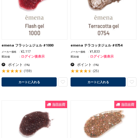
emena フラッシュジェル #1000
emena テラコッタジェル #0754
¥2,117
¥1,833
メーカー価格
メーカー価格
ログイン後表示
ログイン後表示
BG卸価
BG卸価
ポイント
ポイント
:
(1%)
:
(1%)
(159)
(25)
カートに入れる
カートに入れる