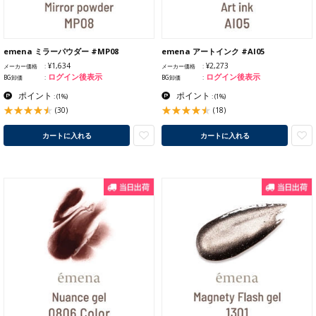
emena ミラーパウダー #MP08
emena アートインク #AI05
¥1,634
¥2,273
メーカー価格
メーカー価格
ログイン後表示
ログイン後表示
BG卸価
BG卸価
ポイント
ポイント
:
(1%)
:
(1%)
(30)
(18)
カートに入れる
カートに入れる