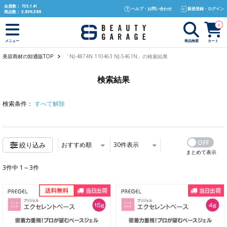
text.skipToContent
text.skipToNavigation
会員数：
755,141
ヘルプ・お問い合わせ
新規登録・ログイン
商品数：
3,899,388
0
商品検索
カート
メニュー
美容商材の卸通販TOP
「NJ-4874N 110463 NJ-5461N」の検索結果
検索結果
検索条件：
すべて解除
おすすめ順
30
件表示
絞り込み
まとめて表示
3件中 1～3件