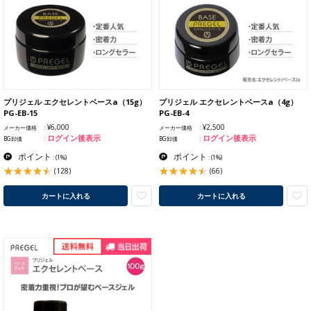
プリジェル エクセレントベースa（15g）
プリジェル エクセレントベースa（4g）
PG-EB-15
PG-EB-4
¥6,000
¥2,500
メーカー価格
メーカー価格
ログイン後表示
ログイン後表示
BG卸価
BG卸価
ポイント
ポイント
:
(1%)
:
(1%)
(128)
(66)
カートに入れる
カートに入れる