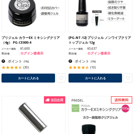
プリジェル カラーEX ミキシングクリア
[PG-NT-12] プリジェル ノンワイプクリア
（4g） PG-CE000-4
トップジェル 12g
¥1,600
¥3,637
メーカー価格
メーカー価格
ログイン後表示
ログイン後表示
BG卸価
BG卸価
ポイント
ポイント
:
(1%)
:
(1%)
(30)
(10)
カートに入れる
カートに入れる