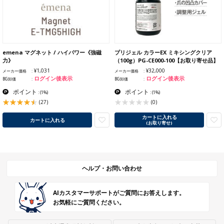
emena マグネット / ハイパワー《強磁
プリジェル カラーEX ミキシングクリア
力》
（100g）PG-CE000-100【お取り寄せ品】
¥1,031
¥32,000
メーカー価格
メーカー価格
ログイン後表示
ログイン後表示
BG卸価
BG卸価
ポイント
ポイント
:
(1%)
:
(1%)
(27)
(0)
カートに入れる
カートに入れる
(お取り寄せ)
ヘルプ・お問い合わせ
AIカスタマーサポートがご質問にお答えします。
お気軽にご質問ください。