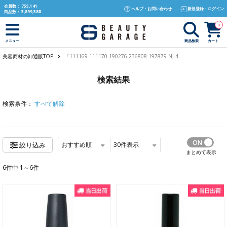
text.skipToContent
text.skipToNavigation
会員数：
755,141
ヘルプ・お問い合わせ
新規登録・ログイン
商品数：
3,899,388
0
商品検索
カート
メニュー
美容商材の卸通販TOP
「111169 111170 190276 236808 197879 NJ-4...
検索結果
検索条件：
すべて解除
おすすめ順
30
件表示
絞り込み
まとめて表示
6件中 1～6件