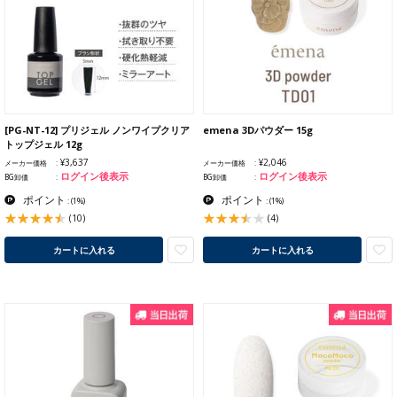
[PG-NT-12] プリジェル ノンワイプクリア
emena 3Dパウダー 15g
トップジェル 12g
¥3,637
¥2,046
メーカー価格
メーカー価格
ログイン後表示
ログイン後表示
BG卸価
BG卸価
ポイント
ポイント
:
(1%)
:
(1%)
(10)
(4)
カートに入れる
カートに入れる