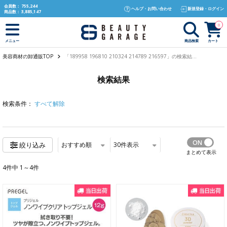
text.skipToContent
text.skipToNavigation
会員数：
755,244
ヘルプ・お問い合わせ
新規登録・ログイン
商品数：
3,885,147
0
商品検索
カート
メニュー
美容商材の卸通販TOP
「189958 196810 210324 214789 216597」の検索結...
検索結果
検索条件：
すべて解除
おすすめ順
30
件表示
絞り込み
まとめて表示
4件中 1～4件