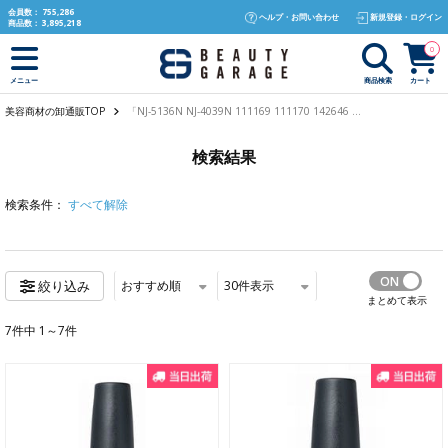
text.skipToContent
text.skipToNavigation
会員数：
755,286
ヘルプ・お問い合わせ
新規登録・ログイン
商品数：
3,895,218
0
商品検索
カート
メニュー
美容商材の卸通販TOP
「NJ-5136N NJ-4039N 111169 111170 142646 ...
検索結果
検索条件：
すべて解除
おすすめ順
30
件表示
絞り込み
まとめて表示
7件中 1～7件