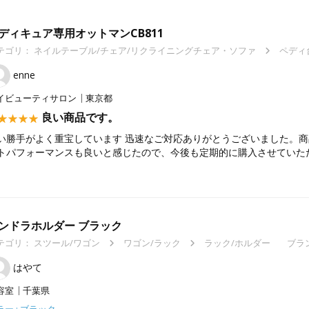
ディキュア専用オットマンCB811
テゴリ：
ネイルテーブル/チェア/リクライニングチェア・ソファ
ペディ
enne
イビューティサロン
東京都
良い商品です。
い勝手がよく重宝しています 迅速なご対応ありがとうございました。
トパフォーマンスも良いと感じたので、今後も定期的に購入させていた
ンドラホルダー ブラック
テゴリ：
スツール/ワゴン
ワゴン/ラック
ラック/ホルダー
ブラ
はやて
容室
千葉県