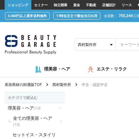
text.skipToContent
text.skipToNavigation
ショッピング
セミナー
独立開業
資金
不動産
店舗設計
リース
755,244
3,000円以上通常送料無料
17時迄注文で最短当日出荷
会員数：
口
西村製作所
理美容・ヘア
エステ・リラク
美容商材の卸通販TOP
西村製作所
中古・認定中古
カテゴリで絞込む
理美容・ヘア
(10)
全ての理美容・ヘア
(10)
セットイス・スタイリ