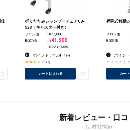
面仕
折りたたみシャンプーチェアCB-
昇降式移動
933（キャスター付き）
サロン価
¥72,000
サロン価
41,500
¥
BG卸価
BG卸価
(税込¥45,650)
ポイント
ポイン
: 415pt
(1%)
(1)
(0
カート
カートに入れる
新着レビュー・口コ
(西村製作所)