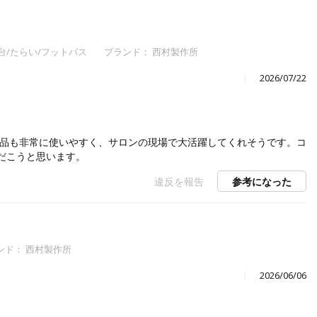
台/たらい/フットバス
ブランド： 西村製作所
2026/07/22
商品も非常に使いやすく、サロンの現場で大活躍してくれそうです。コ
だこうと思います。
違反を報告
参考になった
ンド： 西村製作所
2026/06/06