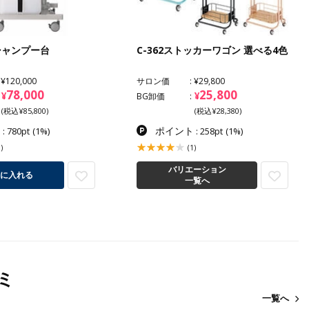
シャンプー台
C-362ストッカーワゴン 選べる4色
¥120,000
サロン価
¥29,800
78,000
25,800
¥
¥
BG卸価
(税込¥85,800)
(税込¥28,380)
ト
ポイント
: 780pt
(1%)
: 258pt
(1%)
)
(1)
バリエーション
に入れる
一覧へ
ミ
一覧へ