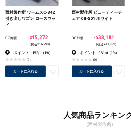
西村製作所 ワームスC-342
西村製作所 ビューティーチ
引き出しワゴン ローズウッ
ェア CB-501 ホワイト
ド
15,272
38,181
¥
¥
BG卸価
BG卸価
(税込¥16,799)
(税込¥41,999)
ポイント
ポイント
: 152pt
(1%)
: 381pt
(1%)
(0)
(0)
カートに入れる
カートに入れる
人気商品ランキン
(西村製作所)