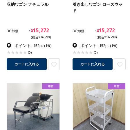
収納ワゴン ナチュラル
引き出しワゴン ローズウッ
ド
15,272
15,272
¥
¥
BG卸価
BG卸価
(税込¥16,799)
(税込¥16,799)
ポイント
ポイント
: 152pt
(1%)
: 152pt
(1%)
(0)
(0)
カートに入れる
カートに入れる