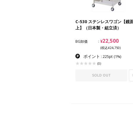
衝立スクリーン アミカルS
C-530 ステンレスワゴン【鏡
上】（日本製・組立済）
ン価
¥32,800
21,800
22,500
¥
¥
卸価
BG卸価
(税込¥23,980)
(税込¥24,750)
ポイント
ポイント
: 218pt
(1%)
: 225pt
(1%)
(0)
(0)
バリエーション
SOLD OUT
一覧へ