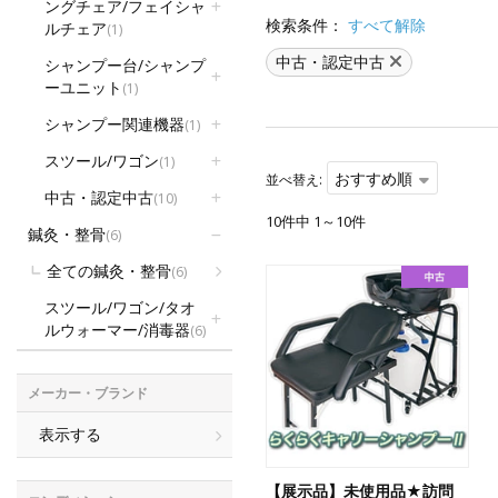
ングチェア/フェイシャ
検索条件：
すべて解除
ルチェア
(1)
中古・認定中古
シャンプー台/シャンプ
ーユニット
(1)
シャンプー関連機器
(1)
スツール/ワゴン
(1)
おすすめ順
並べ替え:
中古・認定中古
(10)
10件中 1～10件
鍼灸・整骨
(6)
全ての鍼灸・整骨
(6)
スツール/ワゴン/タオ
ルウォーマー/消毒器
(6)
メーカー・ブランド
表示する
【展示品】未使用品★訪問