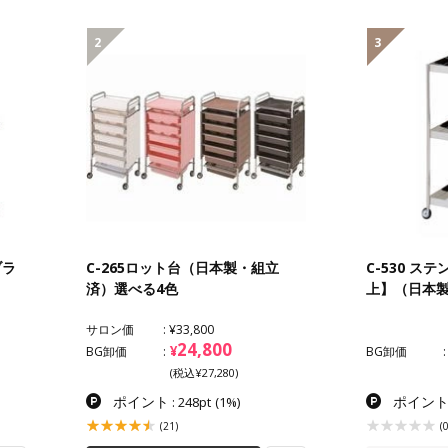
2
3
ブラ
C-265ロット台（日本製・組立
C-530 
済）選べる4色
上】（日本
サロン価
¥33,800
24,800
¥
BG卸価
BG卸価
(税込¥27,280)
ポイント
ポイン
: 248pt
(1%)
(21)
(0