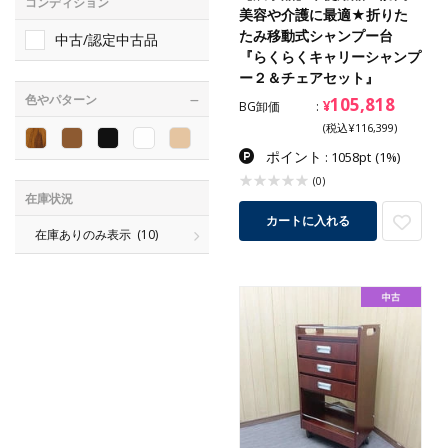
コンディション
美容や介護に最適★折りた
たみ移動式シャンプー台
中古/認定中古品
『らくらくキャリーシャンプ
ー２＆チェアセット』
色やパターン
105,818
¥
BG卸価
(税込¥116,399)
ポイント
: 1058pt
(1%)
(0)
在庫状況
カートに入れる
在庫ありのみ表示
(10)