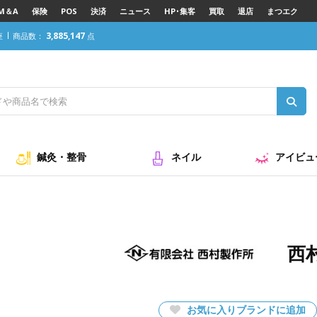
M＆A
保険
POS
決済
ニュース
HP･集客
買取
退店
まつエク
3,885,147
座
商品数：
点
鍼灸・整骨
ネイル
アイビュ
西
お気に入りブランドに追加