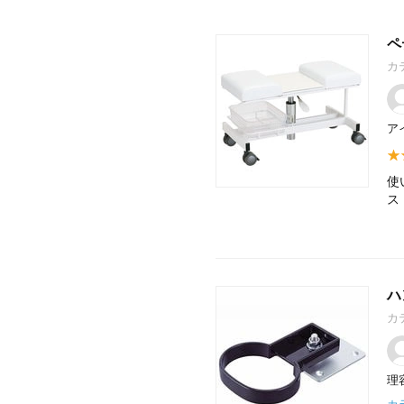
ペ
カ
ア
使
ス
ハ
カ
理