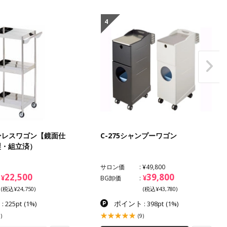
4
ステンレスワゴン【鏡面仕
C-275シャンプーワゴン
製・組立済）
サロン価
¥49,800
22,500
39,800
¥
¥
BG卸価
(税込¥24,750)
(税込¥43,780)
ト
ポイント
: 225pt
(1%)
: 398pt
(1%)
)
(9)