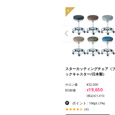
1
ャンプーストッカーワゴン
スターカッティングチェア（
ックキャスター/日本製）
ン価
¥33,000
サロン価
¥32,000
25,000
19,650
¥
¥
卸価
BG卸価
(税込¥27,500)
(税込¥21,615)
ポイント
ポイント
: 250pt
(1%)
: 196pt
(1%)
(2)
(30)