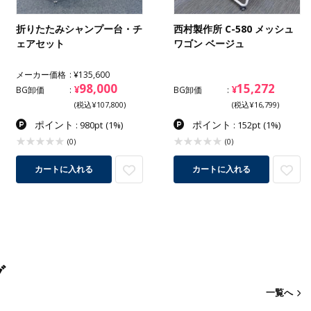
折りたたみシャンプー台・チ
西村製作所 C-580 メッシュ
ェアセット
ワゴン ベージュ
メーカー価格
¥135,600
98,000
15,272
¥
¥
BG卸価
BG卸価
(税込¥107,800)
(税込¥16,799)
ポイント
ポイント
: 980pt
(1%)
: 152pt
(1%)
(0)
(0)
カートに入れる
カートに入れる
グ
一覧へ