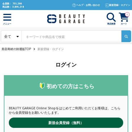
text.skipToContent
text.skipToNavigation
会員数：
755,286
ヘルプ・お問い合わせ
新規登録・ログイン
商品数：
3,895,218
0
商品検索
カート
メニュー
全て
美容商材の卸通販TOP
新規登録・ログイン
ログイン
初めての方はこちら
BEAUTY GARAGE Online Shopをはじめてご利用いただくお客様は、こちら
から会員登録をお願いいたします。
新規会員登録（無料）