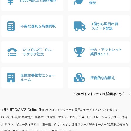
3,000円以上で送料無料
保証
1個から即日出荷、
不要な器具を高価買取
スピード配送
いつでもどこでも、
中古・アウトレット
ラクラク注文
業界No.1！
全国主要都市にショー
圧倒的な品揃え
ルーム
10大ポイントについて詳細はこちら
※BEAUTY GARAGE Online Shopはプロフェッショナル専用の卸サイトとなっております。
従ってBG会員登録には、美容室、理容室、エステサロン、SPA、リラクゼーションサロン、ネイ
ルサロン、ビューティサロン、整体院、クリニック、各種スクール等のオーナー/従業員の方また