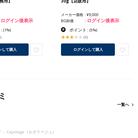
業務用】
30g【店販用】
メーカー価格
¥9,000
ログイン後表示
ログイン後表示
BG卸価
ト
ポイント
:
(1%)
:
(5%)
)
(1)
ンして購入
ログインして購入
ミ
一覧へ
： Cepolage（セポラージュ）