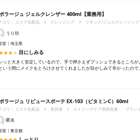
ポラージュ ジェルクレンザー 400ml【業務用】
テゴリ：
エステ化粧品
クレンジング
リキッド/ジェルクレンジング
うり坊
容室
埼玉県
目にしみる
ンッと大きく安定しているので、手で押さえずプッシュできるところが
という間にメイクをとろけさせてくれましたが目がしみて辛かったので
ポラージュ リピュースボーテ EX-103（ビタミンC）60ml
テゴリ：
エステ化粧品
美容液
エイジングケア用美容液
ブランド
匿名
容室
東京都
しっとり