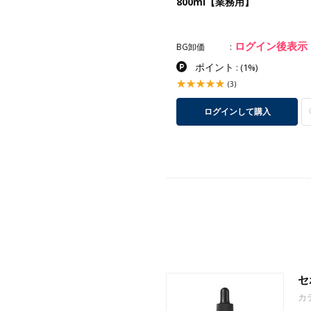
ン 500ml【業務用】
800ml【業務用】
ログイン後表示
ログイン後表示
卸価
BG卸価
ポイント
ポイント
:
(5%)
:
(1%)
(9)
(3)
ログインして購入
ログインして購入
セ
カ