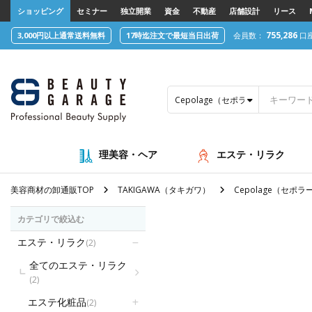
text.skipToContent
text.skipToNavigation
ショッピング
セミナー
独立開業
資金
不動産
店舗設計
リース
755,286
3,000円以上通常送料無料
17時迄注文で最短当日出荷
会員数：
口
Cepolage（セポラージュ）
理美容・ヘア
エステ・リラク
美容商材の卸通販TOP
TAKIGAWA（タキガワ）
Cepolage（セポ
カテゴリで絞込む
エステ・リラク
(2)
全てのエステ・リラク
(2)
エステ化粧品
(2)