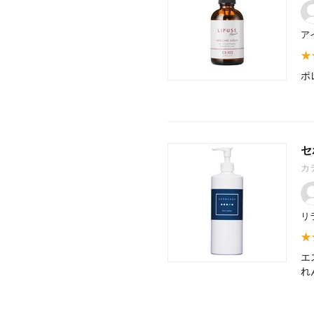
ア
ポ
セ
カ
リ
エ
れ