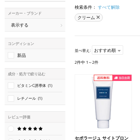
検索条件：
すべて解除
メーカー・ブランド
クリーム
表示する
コンディション
おすすめ順
並べ替え:
新品
2件中 1～2件
成分・処方で絞り込む
ビタミンC誘導体
(1)
レチノール
(1)
レビュー評価
セポラージュ サイトプロン