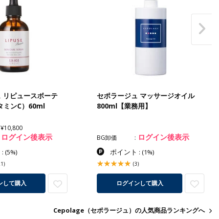
 リピュースボーテ
セポラージュ マッサージオイル
タミンC）60ml
800ml【業務用】
¥10,800
ログイン後表示
ログイン後表示
BG卸価
ト
ポイント
:
(5%)
:
(1%)
21)
(3)
ンして購入
ログインして購入
Cepolage（セポラージュ）の人気商品ランキングへ