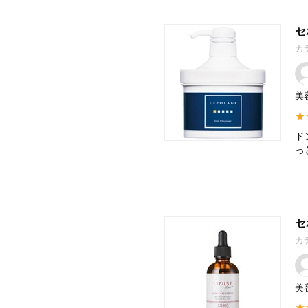
セ
カ
美
ド
っ
セ
カ
美