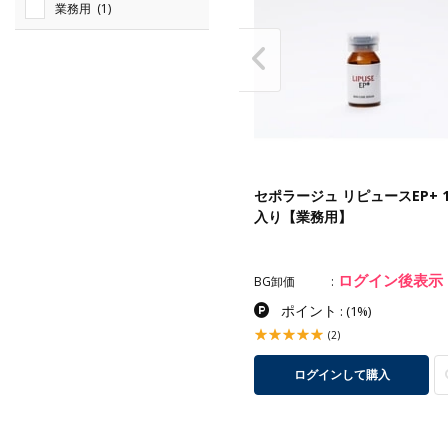
業務用
(1)
ポラージュ サイトプロンゼリー
セポラージュ リピュースEP+ 
0g【業務用】
入り【業務用】
ログイン後表示
ログイン後表示
卸価
BG卸価
ポイント
ポイント
:
(5%)
:
(1%)
(4)
(2)
ログインして購入
ログインして購入