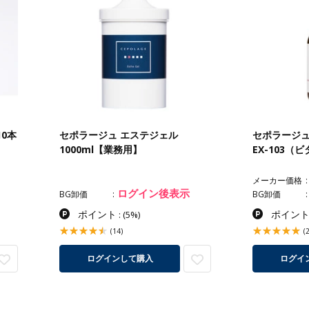
10本
セポラージュ エステジェル
セポラージュ
1000ml【業務用】
EX-103（ビ
メーカー価格
ログイン後表示
BG卸価
BG卸価
ポイント
ポイン
:
(5%)
(14)
(
ログインして購入
ログイ