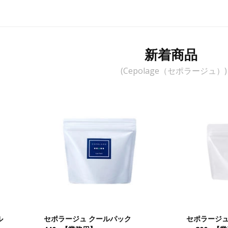
新着商品
(Cepolage（セポラージュ）)
ル
セポラージュ クールパック
セポラージュ