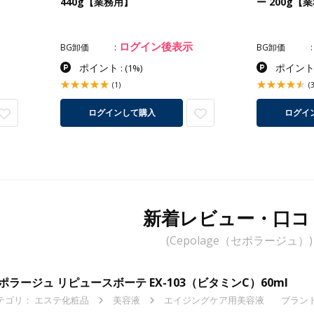
440g【業務用】
ー 200g【
ログイン後表示
BG卸価
BG卸価
ポイント
ポイン
:
(1%)
(1)
(3
ログインして購入
ログイ
新着レビュー・口コ
(Cepolage（セポラージュ）)
ポラージュ リピュースボーテ EX-103（ビタミンC）60ml
テゴリ：
エステ化粧品
美容液
エイジングケア用美容液
ブランド