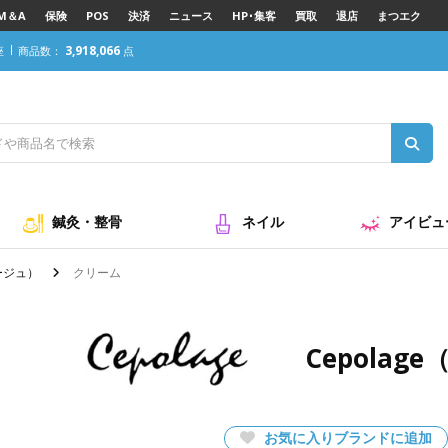
M＆A
保険
POS
決済
ニュース
HP･集客
買取
退店
まつエク
3,918,066
座
商品数：
点
鍼灸・整骨
ネイル
アイビュ
ラージュ）
クリーム
Cepola
お気に入りブランドに追加