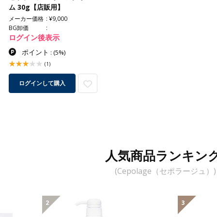
ム 30g【店販用】
メーカー価格
¥9,000
BG卸価
ログイン後表示
ポイント
:
(5%)
(1)
ログインして購入
人気商品ランキン
(Cepolage（セポラージュ）)
2
3