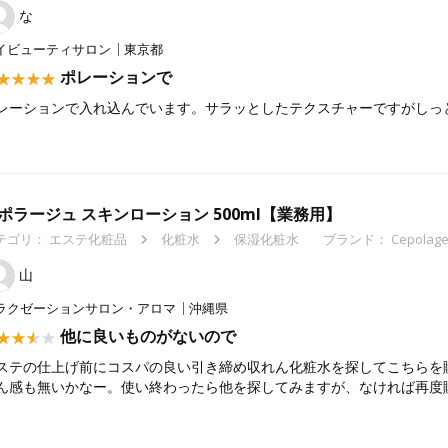
な
イビューティサロン
東京都
ポレーションで
レーションで入れ込んでいます。サラッとしたテクスチャーですがしっ
ポラージュ スキンローション 500ml【業務用】
テゴリ：
エステ化粧品
化粧水
保湿化粧水
ブランド： Cepol
山
ラクゼーションサロン・アロマ
沖縄県
他に良いものがないので
ステの仕上げ前にコスパの良い引き締め収れん化粧水を探してこちらを
ん感も無いかなー。使い終わったら他を探してみますが、なければ再度