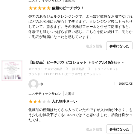
エステティックサロン
愛知県
信頼のピーチポウ！
弾力のあるジェルクレンジングで、よっぽど敏感なお肌でなけれ
ばどのお客様にも安心して使えます。クレンジング後はもっちり
していて、驚きます。その後洗顔フォームと併せて使用すると、
冬場でも肌もつっぱらず良い感じ。こちらを使い続けて、明らか
に毛穴が綺麗になったと感じています。
参考になった
違反を報告
【販促品】ピーチポウ ピコショット トライアル10点セット
カテゴリ：
エステ化粧品
販促商品
トライアルセット
ブランド： PECHE PEAU（ピーチポウ）ピコショット
ゆ
2026/02/05
エステティックサロン
北海道
入れ物小さーい
化粧品の種類はたくさん入っていたのですが入れ物が小さく、も
う少しお値段下げてもいいのでは？と思いました。品物は良かっ
たです。
参考になった
違反を報告