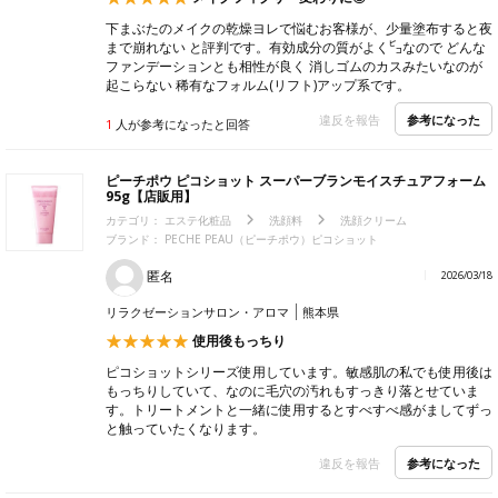
下まぶたのメイクの乾燥ヨレで悩むお客様が、少量塗布すると夜
まで崩れない と評判です。有効成分の質がよく㌰なので どんな
ファンデーションとも相性が良く 消しゴムのカスみたいなのが
起こらない 稀有なフォルム(リフト)アップ系です。
参考になった
違反を報告
1
人が参考になったと回答
ピーチポウ ピコショット スーパーブランモイスチュアフォーム
95g【店販用】
カテゴリ：
エステ化粧品
洗顔料
洗顔クリーム
ブランド： PECHE PEAU（ピーチポウ）ピコショット
匿名
2026/03/18
リラクゼーションサロン・アロマ
熊本県
使用後もっちり
ピコショットシリーズ使用しています。敏感肌の私でも使用後は
もっちりしていて、なのに毛穴の汚れもすっきり落とせていま
す。トリートメントと一緒に使用するとすべすべ感がましてずっ
と触っていたくなります。
参考になった
違反を報告