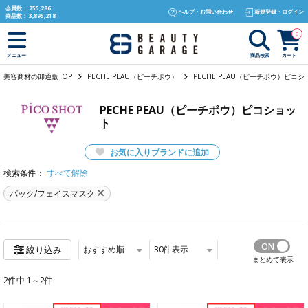
text.skipToContent
text.skipToNavigation
会員数：
755,286
ヘルプ・お問い合わせ
新規登録・ログイン
商品数：
3,895,218
0
商品検索
カート
メニュー
美容商材の卸通販TOP
PECHE PEAU（ピーチポウ）
PECHE PEAU（ピーチポウ）ピコシ
PECHE PEAU（ピーチポウ）ピコショッ
ト
お気に入りブランドに追加
検索条件：
すべて解除
パック/フェイスマスク
おすすめ順
30
件表示
絞り込み
まとめて表示
2件中 1～2件