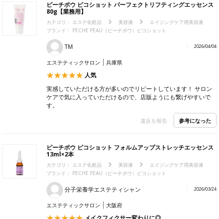
ピーチポウ ピコショット パーフェクトリフティングエッセンス
80g【業務用】
カテゴリ：
エステ化粧品
美容液
エイジングケア用美容液
ブランド： PECHE PEAU（ピーチポウ）ピコショット
TM
2026/04/04
エステティックサロン
兵庫県
人気
実感していただける方が多いのでリピートしています！ サロン
ケアで気に入っていただけるので、店販ようにも繋げやすいで
す。
参考になった
違反を報告
ピーチポウ ピコショット フォルムアップストレッチエッセンス
13ml×2本
カテゴリ：
エステ化粧品
美容液
エイジングケア用美容液
ブランド： PECHE PEAU（ピーチポウ）ピコショット
分子栄養学エステティシャン
2026/03/24
エステティックサロン
大阪府
メイクフィクサー変わりに◎