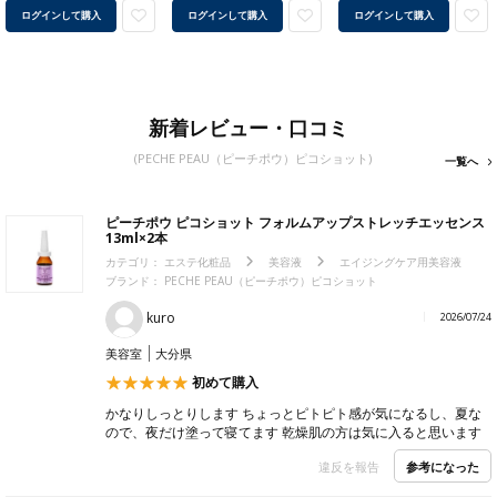
ログインして購入
ログインして購入
ログインして購入
新着レビュー・口コミ
(PECHE PEAU（ピーチポウ）ピコショット)
一覧へ
ピーチポウ ピコショット フォルムアップストレッチエッセンス
13ml×2本
カテゴリ：
エステ化粧品
美容液
エイジングケア用美容液
ブランド： PECHE PEAU（ピーチポウ）ピコショット
kuro
2026/07/24
美容室
大分県
初めて購入
かなりしっとりします ちょっとピトピト感が気になるし、夏な
ので、夜だけ塗って寝てます 乾燥肌の方は気に入ると思います
参考になった
違反を報告