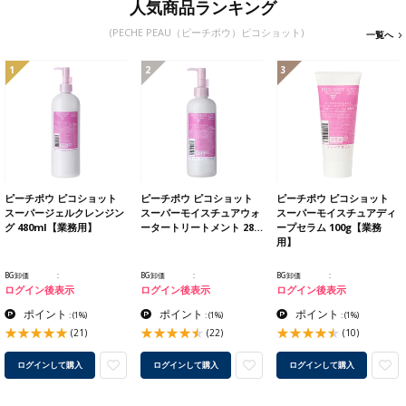
人気商品ランキング
(PECHE PEAU（ピーチポウ）ピコショット)
一覧へ
1
2
3
ピーチポウ ピコショット
ピーチポウ ピコショット
ピーチポウ ピコショット
スーパージェルクレンジン
スーパーモイスチュアウォ
スーパーモイスチュアディ
グ 480ml【業務用】
ータートリートメント 28…
ープセラム 100g【業務
用】
BG卸価
BG卸価
BG卸価
ログイン後表示
ログイン後表示
ログイン後表示
ポイント
ポイント
ポイント
:
(1%)
:
(1%)
:
(1%)
(21)
(22)
(10)
ログインして購入
ログインして購入
ログインして購入