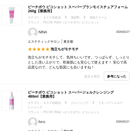
ピーチポウ ピコショット スーパーブランモイスチュアフォーム
260g【業務用】
カテゴリ：
エステ化粧品
洗顔料
洗顔クリーム
ブランド： PECHE PEAU（ピーチポウ）ピコショット
NINA
2026/02/27
エステティックサロン
東京都
泡立ちがモチモチ
泡立ちがモチモチして、気持ちいいです。つっぱらず、しっとり
とした洗い上がりで、乾燥肌にも安心して使えます！ 安心で高
品質なので、どんな肌質にも合いますね！
参考になった
違反を報告
ピーチポウ ピコショット スーパージェルクレンジング
480ml【業務用】
カテゴリ：
エステ化粧品
クレンジング
リキッド/ジェルク
レンジング
ブランド： PECHE PEAU（ピーチポウ）ピコショット
hiro
2026/02/21