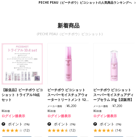
PECHE PEAU（ピーチポウ）ピコショットの人気商品ランキングへ
新着商品
(PECHE PEAU（ピーチポウ）ピコショット)
【販促品】ピーチポウ ピコ
ピーチポウ ピコショット
ピーチポウ ピコショット
ショット トライアル10点
スーパーモイスチュアウォ
スーパーモイスチュアディ
セット
ータートリートメント 12…
ープセラム 31g【店販用】
¥6,200
¥7,200
メーカー価格
メーカー価格
BG卸価
BG卸価
BG卸価
ログイン後表示
ログイン後表示
ログイン後表示
ポイント
ポイント
ポイント
:
(1%)
:
(1%)
:
(1%)
(12)
(12)
(14)