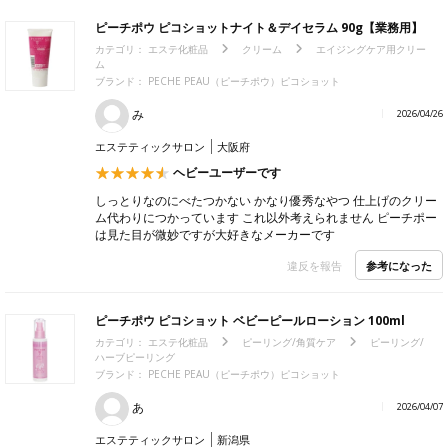
ピーチポウ ピコショットナイト＆デイセラム 90g【業務用】
カテゴリ：
エステ化粧品
クリーム
エイジングケア用クリー
ム
ブランド： PECHE PEAU（ピーチポウ）ピコショット
み
2026/04/26
エステティックサロン
大阪府
ヘビーユーザーです
しっとりなのにべたつかない かなり優秀なやつ 仕上げのクリー
ム代わりにつかっています これ以外考えられません ピーチポー
は見た目が微妙ですが大好きなメーカーです
参考になった
違反を報告
ピーチポウ ピコショット ベビーピールローション 100ml
カテゴリ：
エステ化粧品
ピーリング/角質ケア
ピーリング/
ハーブピーリング
ブランド： PECHE PEAU（ピーチポウ）ピコショット
あ
2026/04/07
エステティックサロン
新潟県