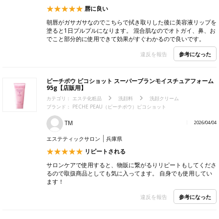
唇に良い
朝唇がガサガサなのでこちらで拭き取りした後に美容液リップを
塗ると1日プルプルになります。 混合肌なのでオトガイ、鼻、お
でこと部分的に使用できて効果がすぐわかるので良いです。
参考になった
違反を報告
ピーチポウ ピコショット スーパーブランモイスチュアフォーム
95g【店販用】
カテゴリ：
エステ化粧品
洗顔料
洗顔クリーム
ブランド： PECHE PEAU（ピーチポウ）ピコショット
TM
2026/04/04
エステティックサロン
兵庫県
リピートされる
サロンケアで使用すると、物販に繋がるりリピートもしてくださ
るので取扱商品としても気に入ってます。 自身でも使用してい
ます！
参考になった
違反を報告