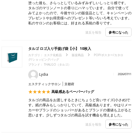
塗った後も、さらっとしているみずみずしいしっとり感です。
タルゴのマリンノートの香りにハマっています。 自分で使って
みてよかったので、今後サロンの販促品として、キャンペーンの
プレゼントやお得意様へのプレゼント等いろいろ考えています。
私のサロンのお客様には、好まれる系統の香りです。
参考になった
違反を報告
タルゴ ロゴ入り手提げ袋【小】 10枚入
カテゴリ：
エステ化粧品
販促商品
POP/ポスター/カタロ
グ/ショッピングバッグ
ブランド： THALGO（タルゴ）
Lydia
2026/07/11
エステティックサロン
京都府
高級感あるペーパーバッグ
タルゴの商品をお渡しするときにちょうど良いサイズ(小さめ)で
す。紙の厚みもしっかりしていて、高級感あります。やはりメー
カーやブランドのショッパーがあるとブランドの価値も上がると
思います。少しずつタルゴの商品を試す機会も増えました。
参考になった
違反を報告