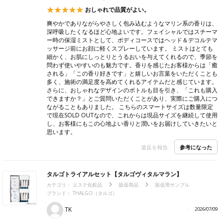
おしゃれで品質がよい。
爽やかでありながらやさしく包み込むようなマリン系の香りは、
深呼吸したくなるほど心地よいです。フェイシャルではスチーマ
ー時の保湿ミストとして、ボディコースではヘッド＆デコルテマ
ッサージ前にお顔に軽くスプレーしています。 ミストはとても
細かく、お肌にしっとりとうるおいを与えてくれるので、季節を
問わず使いやすいのも魅力です。香りを感じたお客様からは「癒
される」「この香り好きです」と嬉しいお言葉をいただくことも
多く、施術の満足度を高めてくれるアイテムだと感じています。
さらに、おしゃれなデザインのボトルも目を引き、「これも購入
できますか？」とご質問いただくことがあり、実際にご購入につ
ながることもありました。 こちらのスマートサイズは数量限定
で現在SOLD OUTなので、これからは現品サイズを継続して使用
し、お客様にもこの心地よい香りと潤いをお届けしていきたいと
思います。
参考になった
違反を報告
タルゴトライアルセット【タルゴヴィタルマラン】
カテゴリ：
エステ化粧品
販促商品
販促用サンプル
ブランド： THALGO（タルゴ）
TK
2026/07/09