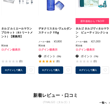
通常価格から？%OFF
タルゴ ルミエールマラン
デオクリスタル ヴェルダン
タルゴ タルゴヴィタルマラ
プロキット（6トリートメ
スティック 115g
ン ビューティコレクショ
ント）【業務用】
ン
¥3,800
¥21,000
メーカー価格
メーカー価格
BG卸価
BG卸価
BG卸価
ログイン後表示
ログイン後表示
ログイン後表示
ポイント
ポイント
:
(5%)
:
(1%)
(0)
(8)
(0)
ログインして購入
ログインして購入
ログインして購入
新着レビュー・口コミ
(THALGO（タルゴ）)
一覧へ