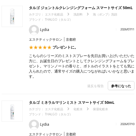
タルゴ ジェントルクレンジングフォーム スマートサイズ 50mL
カテゴリ：
エステ化粧品
洗顔料
泡（ポンプ）洗顔
ブランド： THALGO（タルゴ）
Lydia
2026/07/11
エステティックサロン
京都府
プレゼントに。
こちらのシリーズのミストスプレーを先日お買い上げいただいた
方に、お誕生日のプレゼントとしてクレンジングフォームをプレ
ゼント。マリンノートの香りと、ボトルのイラストをとても気に
入られたので、通常サイズの購入につながればいいかなと思いま
す。
参考になった
違反を報告
タルゴ ミネラルマリンミスト スマートサイズ 50mL
カテゴリ：
エステ化粧品
化粧水
保湿化粧水
ブランド： THALGO（タルゴ）
Lydia
2026/07/10
エステティックサロン
京都府