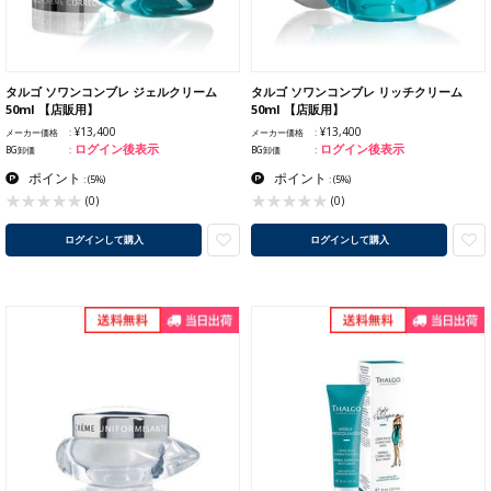
タルゴ ソワンコンブレ ジェルクリーム
タルゴ ソワンコンブレ リッチクリーム
50ml 【店販用】
50ml 【店販用】
¥13,400
¥13,400
メーカー価格
メーカー価格
ログイン後表示
ログイン後表示
BG卸価
BG卸価
ポイント
ポイント
:
(5%)
:
(5%)
(0)
(0)
ログインして購入
ログインして購入