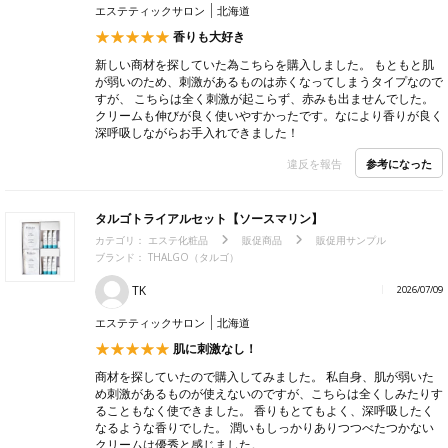
エステティックサロン
北海道
香りも大好き
新しい商材を探していた為こちらを購入しました。 もともと肌
が弱いのため、刺激があるものは赤くなってしまうタイプなので
すが、 こちらは全く刺激が起こらず、赤みも出ませんでした。
クリームも伸びが良く使いやすかったです。なにより香りが良く
深呼吸しながらお手入れできました！
参考になった
違反を報告
タルゴトライアルセット【ソースマリン】
カテゴリ：
エステ化粧品
販促商品
販促用サンプル
ブランド： THALGO（タルゴ）
TK
2026/07/09
エステティックサロン
北海道
肌に刺激なし！
商材を探していたので購入してみました。 私自身、肌が弱いた
め刺激があるものが使えないのですが、こちらは全くしみたりす
ることもなく使できました。 香りもとてもよく、深呼吸したく
なるような香りでした。 潤いもしっかりありつつべたつかない
クリームは優秀と感じました。