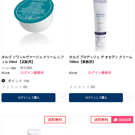
タルゴ ソワンルヴァージュ クリーム レフ
タルゴ プロディジュ デ オセアン クリーム
ィル 50ml 【店販用】
100ml【業務用】
¥13,500
メーカー価格
ログイン後表示
ログイン後表示
BG卸価
BG卸価
ポイント
:
(1%)
(0)
(0)
ログインして購入
ログインして購入