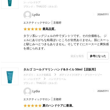
ン・ハンドケア
ブランド： THALGO（タルゴ）
Lydia
2026/07/11
エステティックサロン
京都府
最高品質。
タラソ系レッグジェルの中でダントツです。その分価格も。 ジ
ェルにありがちな粘着ぽいところが全然ありません。肌にスーっ
と馴じみべとつきもありません。そしてすぐにスースーと爽快感
を感じられます。
参考になった
違反を報告
タルゴ コールドマリン ハンド&ネイル 50ml【店販用】
カテゴリ：
エステ化粧品
ボディメイク/ボディ・デリケートゾー
ン・ハンドケア
ハンドクリーム
ブランド： THALGO（タルゴ）
Lydia
2026/07/11
エステティックサロン
京都府
夏のハンドケアに最適。