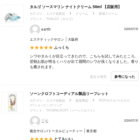
タルゴ ソースマリン ナイトクリーム 50ml 【店販用】
カテゴリ：
エステ化粧品
クリーム
保湿クリーム
ブランド： THALGO（タルゴ）
earth
2026/07/31
エステティックサロン
大阪府
ふっくら
シワやタルミが目立ってきたので、こちらを試してみたところ、
翌朝お肌が明るくハリが出て眉間のシワが浅くなりました。香り
も癒されます。
参考になった
違反を報告
ソーンクロフトコーディアル製品リーフレット
カテゴリ：
エステ化粧品
販促商品
POP/ポスター/カタロ
グ/ショッピングバッグ
ブランド： THORNCROFT（ソーンクロフト）
こじ
2026/07/31
複合サロン/トータルビューティー
東京都
とてもいい