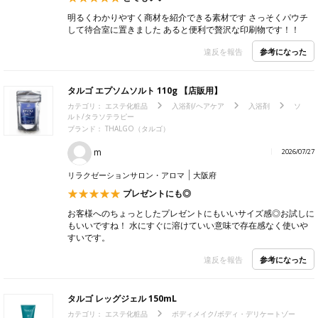
明るくわかりやすく商材を紹介できる素材です さっそくパウチ
して待合室に置きました あると便利で贅沢な印刷物です！！
参考になった
違反を報告
タルゴ エプソムソルト 110g 【店販用】
カテゴリ：
エステ化粧品
入浴剤/ヘアケア
入浴剤
ソ
ルト/タラソテラピー
ブランド： THALGO（タルゴ）
m
2026/07/27
リラクゼーションサロン・アロマ
大阪府
プレゼントにも◎
お客様へのちょっとしたプレゼントにもいいサイズ感◎お試しに
もいいですね！ 水にすぐに溶けていい意味で存在感なく使いや
すいです。
参考になった
違反を報告
タルゴ レッグジェル 150mL
カテゴリ：
エステ化粧品
ボディメイク/ボディ・デリケートゾー