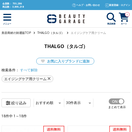
text.skipToContent
text.skipToNavigation
会員数：
755,286
ヘルプ・お問い合わせ
新規登録・ログイン
商品数：
3,895,218
0
商品検索
カート
メニュー
美容商材の卸通販TOP
THALGO（タルゴ）
エイジングケア用クリーム
THALGO（タルゴ）
お気に入りブランドに追加
検索条件：
すべて解除
エイジングケア用クリーム
おすすめ順
30
件表示
絞り込み
まとめて表示
18件中 1～18件