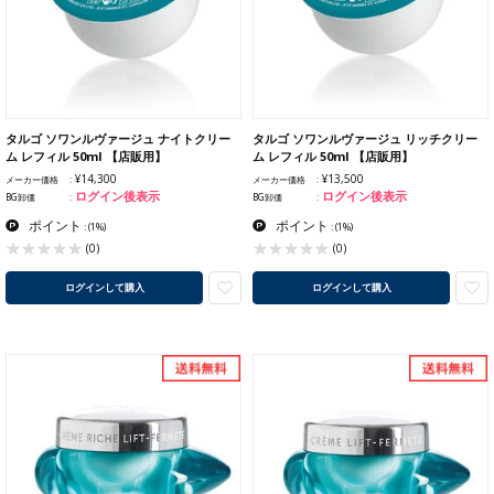
タルゴ ソワンルヴァージュ ナイトクリー
タルゴ ソワンルヴァージュ リッチクリー
ム レフィル 50ml 【店販用】
ム レフィル 50ml 【店販用】
¥14,300
¥13,500
メーカー価格
メーカー価格
ログイン後表示
ログイン後表示
BG卸価
BG卸価
ポイント
ポイント
:
(1%)
:
(1%)
(0)
(0)
ログインして購入
ログインして購入