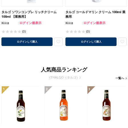
タルゴ ソワンコンブレ リッチクリーム
タルゴ コールドマリン クリーム 100ml 業
100ml 【業務用】
務用
ログイン後表示
ログイン後表示
BG卸価
BG卸価
(0)
(0)
ログインして購入
ログインして購入
人気商品ランキング
(THALGO（タルゴ）)
一覧へ
1
2
3