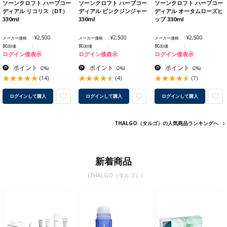
ソーンクロフト ハーブコー
ソーンクロフト ハーブコー
ソーンクロフト ハーブコー
ディアル リコリス（DT）
ディアル ピンクジンジャー
ディアル オータムローズヒ
330ml
330ml
ップ 330ml
¥2,500
¥2,500
¥2,500
メーカー価格
メーカー価格
メーカー価格
BG卸価
BG卸価
BG卸価
ログイン後表示
ログイン後表示
ログイン後表示
ポイント
ポイント
ポイント
:
(2%)
:
(2%)
:
(2%)
(14)
(4)
(7)
ログインして購入
ログインして購入
ログインして購入
THALGO（タルゴ）の人気商品ランキングへ
新着商品
(THALGO（タルゴ）)