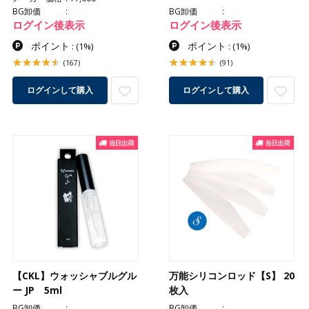
BG卸価
BG卸価
ログイン後表示
ログイン後表示
ポイント
ポイント
:
(1%)
:
(1%)
(167)
(91)
ログインして購入
ログインして購入
【CKL】ウォッシャブルグル
万能シリコンロッド【S】 20
ー JP 5ml
枚入
BG卸価
BG卸価