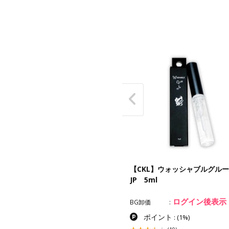
バライジングジェル 3ml
【CKL】ウォッシャブルグルー
JP 5ml
カー価格
¥2,200
ログイン後表示
ログイン後表示
卸価
BG卸価
ポイント
ポイント
:
(1%)
:
(1%)