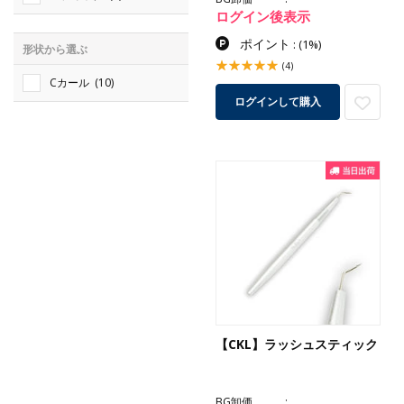
ログイン後表示
ポイント
:
(1%)
形状から選ぶ
(4)
Cカール
(10)
ログインして購入
【CKL】ラッシュスティック
BG卸価