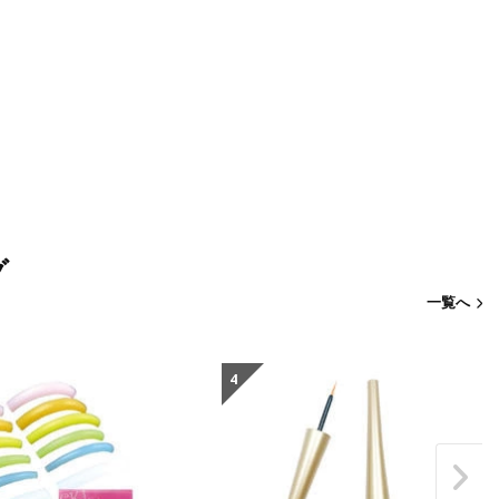
グ
一覧へ
4