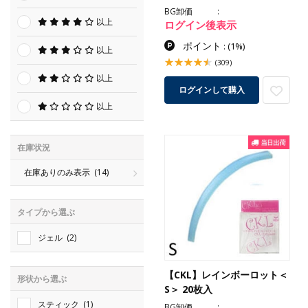
BG卸価
以上
ログイン後表示
ポイント
:
(1%)
以上
(309)
以上
ログインして購入
以上
在庫状況
在庫ありのみ表示
(14)
タイプから選ぶ
ジェル
(2)
【CKL】レインボーロット＜
形状から選ぶ
S＞ 20枚入
スティック
(1)
BG卸価