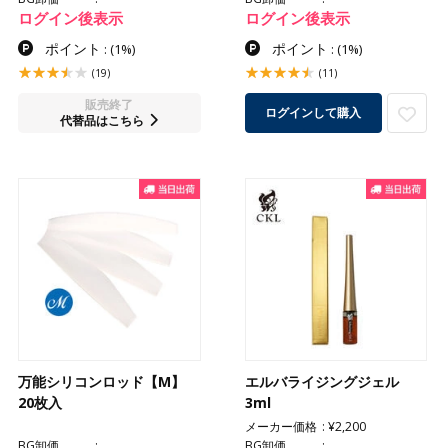
ログイン後表示
ログイン後表示
ポイント
ポイント
:
(1%)
:
(1%)
(19)
(11)
販売終了
ログインして購入
代替品はこちら
万能シリコンロッド【M】
エルバライジングジェル
20枚入
3ml
メーカー価格
¥2,200
BG卸価
BG卸価