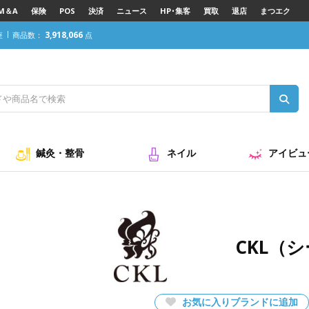
M＆A
保険
POS
決済
ニュース
HP･集客
買取
退店
まつエク
3,918,066
座
商品数：
点
鍼灸・整骨
ネイル
アイビュ
CKL（
お気に入りブランドに追加