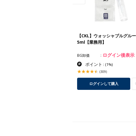
KL】レインボーロット＜F＞
【CKL】ウォッシャブルグルー
枚入
5ml【業務用】
ログイン後表示
ログイン後表示
卸価
BG卸価
ポイント
ポイント
:
(1%)
:
(1%)
(1)
(309)
ログインして購入
ログインして購入