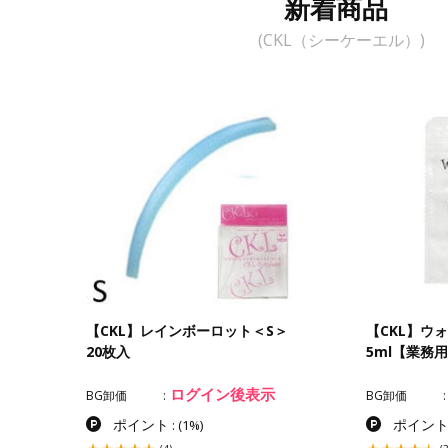
新着商品
(CKL（シーケーエル）)
【CKL】レインボーロット＜S＞
【CKL】ウ
20枚入
5ml【業務
ログイン後表示
BG卸価
BG卸価
ポイント
ポイン
:
(1%)