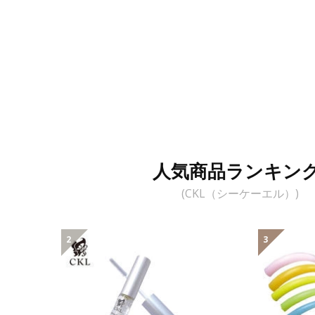
人気商品ランキン
(CKL（シーケーエル）)
2
3