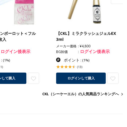
インボーロット＜フル
【CKL】ミラクラッシュジェルEX
枚入
3ml
メーカー価格
¥4,800
ログイン後表示
ログイン後表示
BG卸価
ト
ポイント
:
(1%)
:
(1%)
91)
(13)
ンして購入
ログインして購入
CKL（シーケーエル）の人気商品ランキングへ