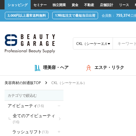
text.skipToContent
text.skipToNavigation
ショッピング
セミナー
独立開業
資金
不動産
店舗設計
リース
755,374
3,000円以上通常送料無料
17時迄注文で最短当日出荷
会員数：
口
CKL（シーケーエル）
理美容・ヘア
エステ・リラク
美容商材の卸通販TOP
CKL（シーケーエル）
カテゴリで絞込む
アイビューティ
(16)
全てのアイビューティ
(16)
ラッシュリフト
(13)