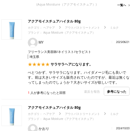
(Aqua Moisture（アクアモイスチュア）)
一覧へ
アクアモイスチュアハイタル 80g
カテゴリ：
ヘアケア
アウトバストリートメント
ミルク
ブランド： Aqua Moisture（アクアモイスチュア）
MY
2025/06/21
フリーランス美容師/ネイリスト/セラピスト
埼玉県
サラサラヘアになります。
べとつかず、サラサラになります。ハイダメージ毛にも良いで
す。前は大きいサイズも販売されていたのですが、最近は無くな
ってしまったのでしょうか？大きいサイズが欲しいです。
参考になった
違反を報告
1
人が参考になったと回答
アクアモイスチュアハイタル 80g
カテゴリ：
ヘアケア
アウトバストリートメント
ミルク
ブランド： Aqua Moisture（アクアモイスチュア）
かおり
2024/10/20