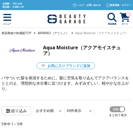
text.skipToContent
text.skipToNavigation
会員数：
755,244
ヘルプ・お問い合わせ
新規登録・ログイン
商品数：
3,885,147
0
商品検索
カート
メニュー
美容商材の卸通販TOP
ARIMINO（アリミノ）
Aqua Moisture（アクアモイスチュア）
Aqua Moisture（アクアモイスチュ
ア）
お気に入りブランドに追加
パサついた髪を保湿するために。髪に空気を取り込んでアクアバランスを
ととのえ、理想的な水分量に近づけます。みずみずしい、軽やかな仕上が
り。
おすすめ順
30
件表示
絞り込み
まとめて表示
5件中 1～5件