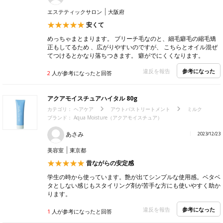
エステティックサロン
大阪府
安くて
めっちゃまとまります。 ブリーチ毛なのと、細毛癖毛の縮毛矯
正もしてるため 、広がりやすいのですが、 こちらとオイル混ぜ
てつけるとかなり落ちつきます。 癖がでにくくなります。
参考になった
違反を報告
2
人が参考になったと回答
アクアモイスチュアハイタル 80g
カテゴリ：
ヘアケア
アウトバストリートメント
ミルク
ブランド： Aqua Moisture（アクアモイスチュア）
あさみ
2023/12/23
美容室
東京都
昔ながらの安定感
学生の時から使っています。艶が出てシンプルな使用感。ベタベ
タとしない感じもスタイリング剤が苦手な方にも使いやすく助か
ります。
参考になった
違反を報告
1
人が参考になったと回答