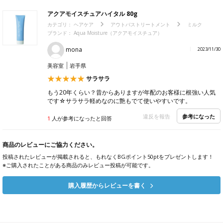
アクアモイスチュアハイタル 80g
カテゴリ：
ヘアケア
アウトバストリートメント
ミルク
ブランド： Aqua Moisture（アクアモイスチュア）
mona
2023/11/30
美容室
岩手県
サラサラ
もう20年くらい？昔からありますが年配のお客様に根強い人気
です☆サラサラ軽めなのに艶もでて使いやすいです。
参考になった
違反を報告
1
人が参考になったと回答
商品のレビューにご協力ください。
投稿されたレビューが掲載されると、もれなくBGポイント50ptをプレゼントします！
※ご購入されたことがある商品のみレビュー投稿が可能です。
購入履歴からレビューを書く