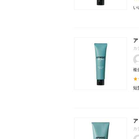
い
ア
カ
複
短
ア
カ