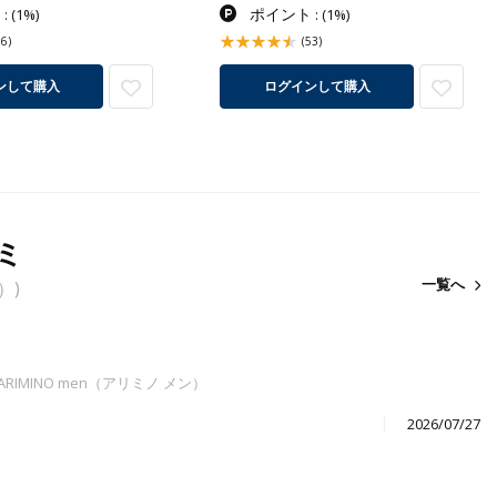
ト
ポイント
:
(1%)
:
(1%)
36)
(53)
ンして購入
ログインして購入
ミ
一覧へ
）)
RIMINO men（アリミノ メン）
2026/07/27