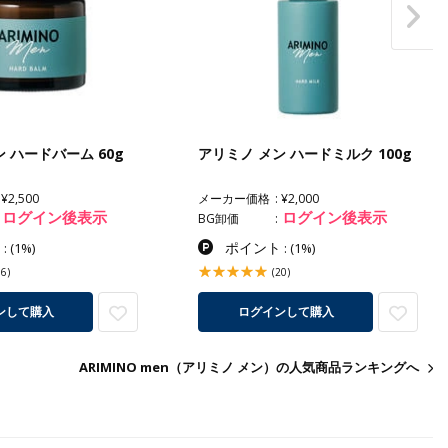
 ハードバーム 60g
アリミノ メン ハードミルク 100g
¥2,500
メーカー価格
¥2,000
ログイン後表示
ログイン後表示
BG卸価
ト
ポイント
:
(1%)
:
(1%)
16)
(20)
ンして購入
ログインして購入
ARIMINO men（アリミノ メン）の人気商品ランキングへ