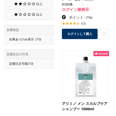
以上
BG卸価
ログイン後表示
以上
ポイント
:
(1%)
(53)
在庫状況
ログインして購入
在庫ありのみ表示
(10)
定期注文の可否
定期注文可能
(10)
アリミノ メン スカルプケア
シャンプー 1000ml