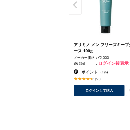
ミノ メン モアチャージスプレ
アリミノ メン フリーズキープ
90g
ース 100g
カー価格
¥2,000
メーカー価格
¥2,000
ログイン後表示
ログイン後表示
卸価
BG卸価
ポイント
ポイント
:
(1%)
:
(1%)
(2)
(53)
ログインして購入
ログインして購入