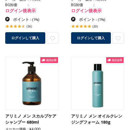
BG卸価
BG卸価
ログイン後表示
ログイン後表示
ポイント
ポイント
:
(1%)
:
(1%)
(36)
(20)
ログインして購入
ログインして購入
アリミノ メン スカルプケア
アリミノ メン オイルクレン
シャンプー 680ml
ジングフォーム 180g
メーカー価格
¥4,000