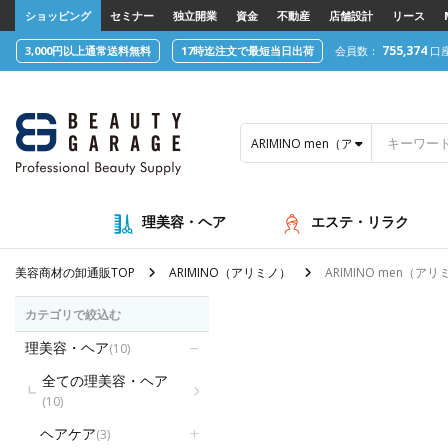
text.skipToContent
text.skipToNavigation
ショッピング
セミナー
独立開業
資金
不動産
店舗設計
リース
755,374
3,000円以上通常送料無料
17時迄注文で最短当日出荷
会員数：
口
ARIMINO men（アリミノ メン）
理美容・ヘア
エステ・リラク
美容商材の卸通販TOP
ARIMINO（アリミノ）
ARIMINO men（アリ
カテゴリで絞込む
理美容・ヘア
(10)
全ての理美容・ヘア
(10)
ヘアケア
(3)