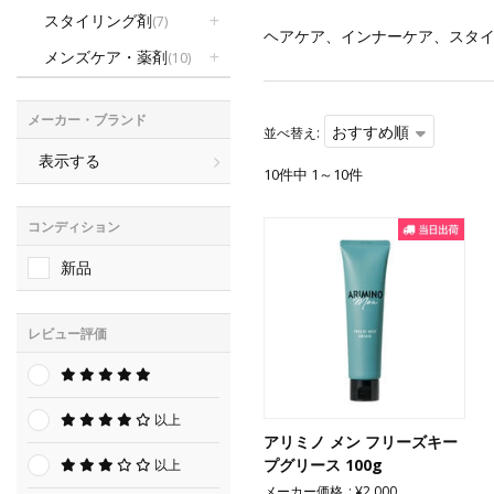
スタイリング剤
(7)
ヘアケア、インナーケア、スタ
メンズケア・薬剤
(10)
メーカー・ブランド
おすすめ順
並べ替え:
表示する
10件中 1～10件
コンディション
新品
レビュー評価
以上
アリミノ メン フリーズキー
プグリース 100g
以上
メーカー価格
¥2,000