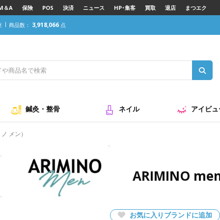
M＆A
保険
POS
決済
ニュース
HP･集客
買取
退店
まつエク
3,918,066
座
商品数：
点
鍼灸・整骨
ネイル
アイビュ
ミノ メン）
ARIMINO 
お気に入りブランドに追加