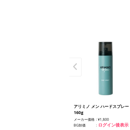
ミノ メン オイルクレンジング
アリミノ メン ハードスプレー
ーム 180g
160g
メーカー価格
¥1,800
ログイン後表示
ログイン後表示
卸価
BG卸価