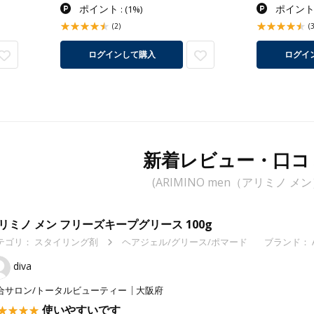
ポイント
ポイン
:
(1%)
(2)
(
ログインして購入
ログイ
新着レビュー・口コ
(ARIMINO men（アリミノ メン
リミノ メン フリーズキープグリース 100g
テゴリ：
スタイリング剤
ヘアジェル/グリース/ポマード
ブランド： A
diva
合サロン/トータルビューティー
大阪府
使いやすいです