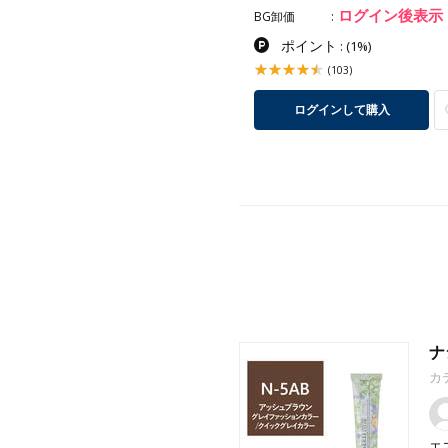
ログイン後表示
ログイン後表示
卸価
BG卸価
ポイント
ポイント
:
(1%)
:
(1%)
(747)
(103)
ログインして購入
ログインして購入
ナ
カ
エ