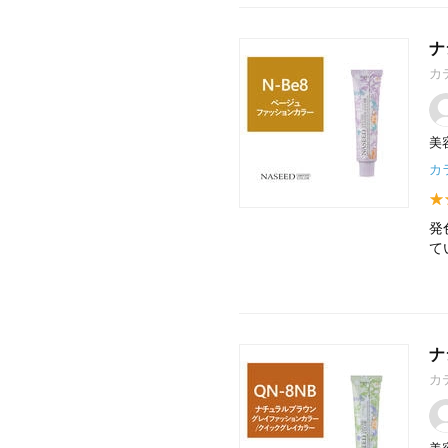
ナ
カ
美
カラ
発
て
ナ
カ
美