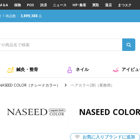
M＆A
保険
POS
決済
ニュース
HP･集客
買取
退店
まつエク
3,899,388
座
商品数：
点
鍼灸・整骨
ネイル
アイビュ
NASEED COLOR（ナシードカラー）
ヘアカラー2剤（業務用）
NASEED CO
お気に入りブランドに追加