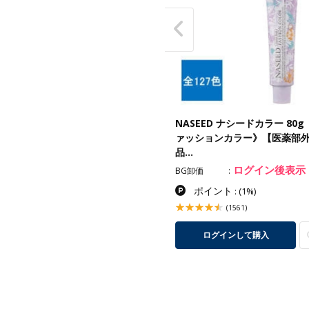
ードカラー オキシ 2.4%
NASEED ナシードカラー 80g
00ml【医薬部外品】
ァッションカラー》【医薬部
品…
ログイン後表示
ログイン後表示
卸価
BG卸価
ポイント
ポイント
:
(1%)
:
(1%)
(15)
(1561)
ログインして購入
ログインして購入