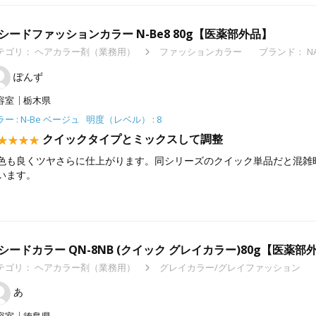
シードファッションカラー N-Be8 80g【医薬部外品】
テゴリ：
ヘアカラー剤（業務用）
ファッションカラー
ブランド： N
ぽんず
容室
栃木県
ー : N-Be ベージュ 明度（レベル） : 8
クイックタイプとミックスして調整
色も良くツヤさらに仕上がります。同シリーズのクイック単品だと混雑
います。
シードカラー QN-8NB (クイック グレイカラー)80g【医薬部
テゴリ：
ヘアカラー剤（業務用）
グレイカラー/グレイファッション
あ
容室
徳島県