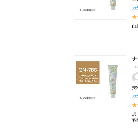
カ
白
ナ
カ
美
カ
思
客