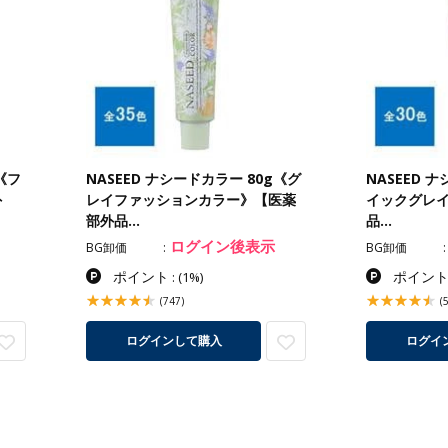
《フ
NASEED ナシードカラー 80g《グ
NASEED 
外
レイファッションカラー》【医薬
イックグレ
部外品…
品…
ログイン後表示
BG卸価
BG卸価
ポイント
ポイン
:
(1%)
(747)
(
ログインして購入
ログイ