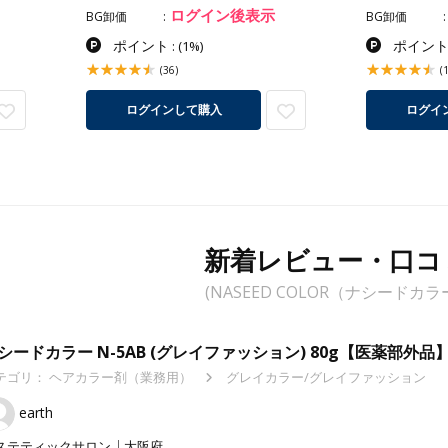
ログイン後表示
BG卸価
BG卸価
ポイント
ポイン
:
(1%)
(36)
(
ログインして購入
ログイ
新着レビュー・口コ
(NASEED COLOR（ナシードカラ
シードカラー N-5AB (グレイファッション) 80g【医薬部外品
テゴリ：
ヘアカラー剤（業務用）
グレイカラー/グレイファッション
earth
ステティックサロン
大阪府