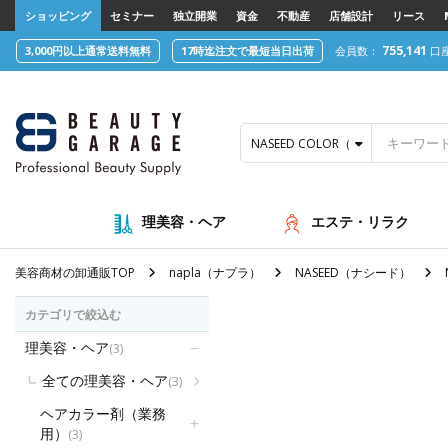
text.skipToContent
text.skipToNavigation
ショッピング
セミナー
独立開業
資金
不動産
店舗設計
リース
755,141
3,000円以上通常送料無料
17時迄注文で最短当日出荷
会員数：
口
NASEED COLOR（ナシードカラー）
理美容・ヘア
エステ・リラク
美容商材の卸通販TOP
napla（ナプラ）
NASEED（ナシード）
カテゴリで絞込む
理美容・ヘア
(3)
全ての理美容・ヘア
(3)
ヘアカラー剤（業務
用）
(3)