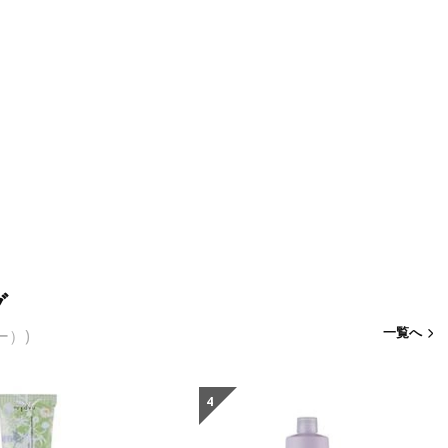
グ
一覧へ
ー）)
4