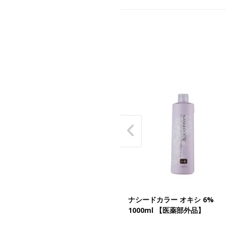
SEED ナシードカラー 80g《グ
ナシードカラー オキシ 6%
イファッションカラー》【医薬
1000ml 【医薬部外品】
外品…