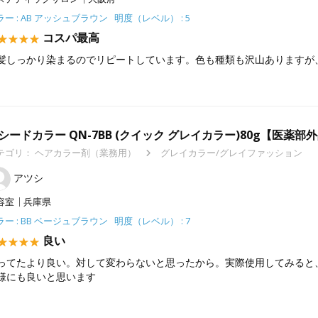
ラー : AB アッシュブラウン 明度（レベル） : 5
コスパ最高
髪しっかり染まるのでリピートしています。色も種類も沢山ありますが
シードカラー QN-7BB (クイック グレイカラー)80g【医薬部
テゴリ：
ヘアカラー剤（業務用）
グレイカラー/グレイファッション
アツシ
容室
兵庫県
ラー : BB ベージュブラウン 明度（レベル） : 7
良い
ってたより良い。対して変わらないと思ったから。実際使用してみると
様にも良いと思います