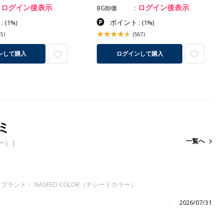
ログイン後表示
ログイン後表示
BG卸価
ト
ポイント
:
(1%)
:
(1%)
15)
(567)
ンして購入
ログインして購入
ミ
一覧へ
ー）)
】
ブランド： NASEED COLOR（ナシードカラー）
2026/07/31