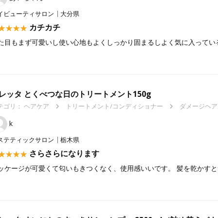
イビューティサロン
大分県
カチカチ
た目もまず可愛いし使い心地もよくしっかり固まるしよく気に入ってい
レッタ とくべつな日のトリートメント150g
テゴリ：
ヘアケア
トリートメント/コンディショナー
ダメージヘア
k
ステティックサロン
栃木県
さらさらになります
ッケージが可愛くて匂いもきつくなく、使用感いいです。 髪を乾かすと