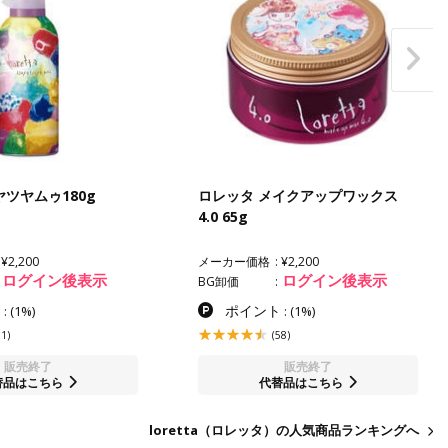
ヤツヤムゥ180g
ロレッタ メイクアップワックス
4.0 65g
¥2,200
メーカー価格
¥2,200
ログイン後表示
ログイン後表示
BG卸価
ト
ポイント
:
(1%)
:
(1%)
61)
(58)
販売終了
販売終了
替品はこちら
代替品はこちら
loretta（ロレッタ）の人気商品ランキングへ