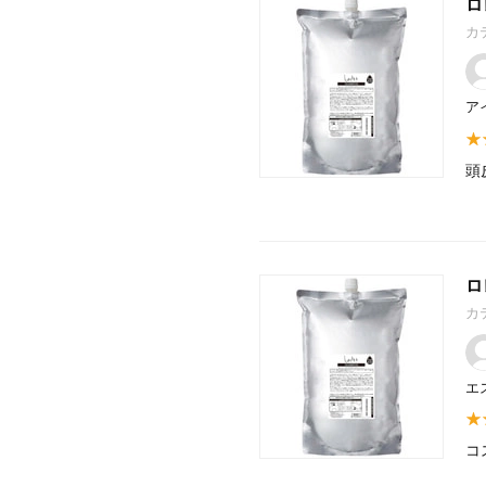
ロ
カ
ア
頭
ロ
カ
エ
コ