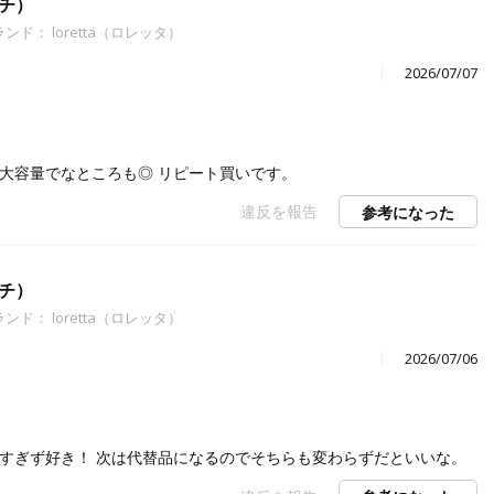
ウチ）
ンド： loretta（ロレッタ）
2026/07/07
大容量でなところも◎ リピート買いです。
違反を報告
参考になった
ウチ）
ンド： loretta（ロレッタ）
2026/07/06
すぎず好き！ 次は代替品になるのでそちらも変わらずだといいな。