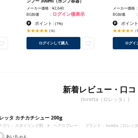
ンプー 300ml（ポンプ容器）
メーカー価格
¥2,640
メーカー価格
ログイン後表示
BG卸価
BG卸価
ポイント
ポイン
:
(1%)
(16)
(
ログインして購入
ログイ
新着レビュー・口コ
(loretta（ロレッタ）)
レッタ カチカチシュー 200g
テゴリ：
スタイリング剤
ヘアスプレー
ブランド： loretta（ロレッ
あいちゃん