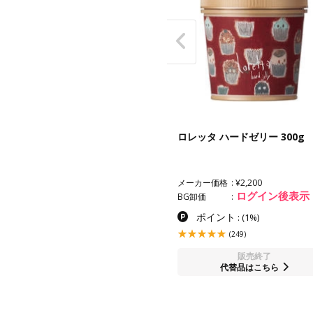
ッタ キラキラシュー 180g
ロレッタ ハードゼリー 300g
カー価格
¥2,200
メーカー価格
¥2,200
ログイン後表示
ログイン後表示
卸価
BG卸価
ポイント
ポイント
:
(1%)
:
(1%)
(13)
(249)
販売終了
販売終了
代替品はこちら
代替品はこちら