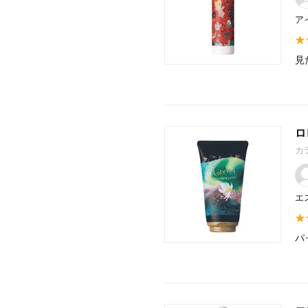
ア
見
ロ
カ
エ
パ