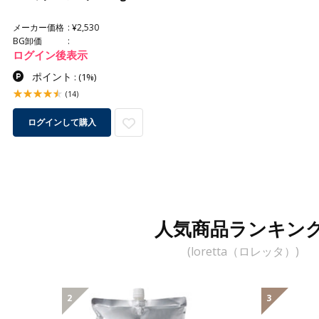
メーカー価格
¥2,530
BG卸価
ログイン後表示
ポイント
:
(1%)
(14)
ログインして購入
人気商品ランキン
(loretta（ロレッタ）)
2
3