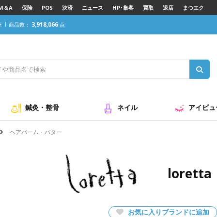
M＆A
保険
POS
決済
ニュース
HP･集客
買取
退店
まつエク
3,918,066
座
商品数：
点
鍼灸・整骨
ネイル
アイビュ
ヘアバーム・バター
loret
お気に入りブランドに追加