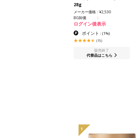
28g
メーカー価格
¥2,530
BG卸価
ログイン後表示
ポイント
:
(1%)
(15)
販売終了
代替品はこちら
1