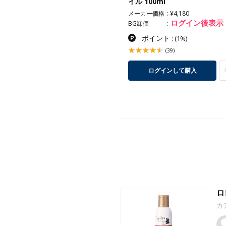
メント240g
イル 100ml
カー価格
¥2,640
メーカー価格
¥4,180
ログイン後表示
ログイン後表示
卸価
BG卸価
ポイント
ポイント
:
(1%)
:
(1%)
(20)
(39)
ログインして購入
ログインして購入
ロ
カ