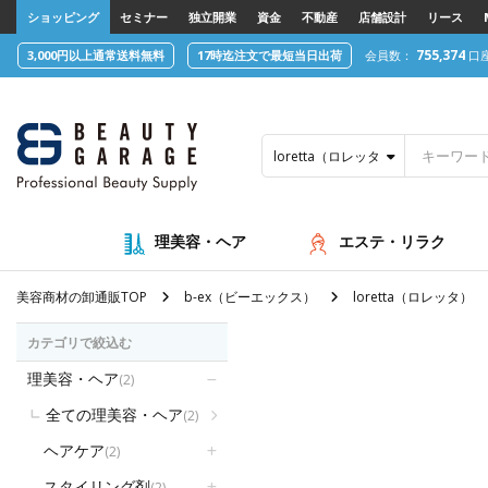
text.skipToContent
text.skipToNavigation
ショッピング
セミナー
独立開業
資金
不動産
店舗設計
リース
755,374
3,000円以上通常送料無料
17時迄注文で最短当日出荷
会員数：
口
loretta（ロレッタ）
理美容・ヘア
エステ・リラク
美容商材の卸通販TOP
b-ex（ビーエックス）
loretta（ロレッタ）
カテゴリで絞込む
理美容・ヘア
(2)
全ての理美容・ヘア
(2)
ヘアケア
(2)
スタイリング剤
(2)