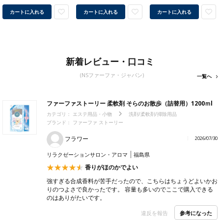
カートに入れる
カートに入れる
カートに入れる
新着レビュー・口コミ
(NSファーファ・ジャパン)
一覧へ
ファーファストーリー 柔軟剤 そらのお散歩（詰替用）1200ｍl
カテゴリ：
エステ用品・小物
洗剤/柔軟剤/掃除用品
ブランド： ファーファ ストーリー
フラワー
2026/07/30
リラクゼーションサロン・アロマ
福島県
香りがほのかでよい
強すぎる合成香料が苦手だったので、こちらはちょうどよいかお
りのつよさで良かったです。 容量も多いのでここで購入できる
のはありがたいです。
参考になった
違反を報告