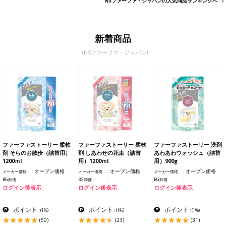
NSファーファ・ジャパンの人気商品ランキングへ
新着商品
(NSファーファ・ジャパン)
ファーファストーリー 柔軟
ファーファストーリー 柔軟
ファーファストーリー 洗剤
剤 そらのお散歩（詰替用）
剤 しあわせの花束（詰替
あわあわウォッシュ（詰替
1200ｍl
用）1200ｍl
用）900g
オープン価格
オープン価格
オープン価格
メーカー価格
メーカー価格
メーカー価格
BG卸価
BG卸価
BG卸価
ログイン後表示
ログイン後表示
ログイン後表示
ポイント
ポイント
ポイント
:
(1%)
:
(1%)
:
(1%)
(50)
(23)
(31)