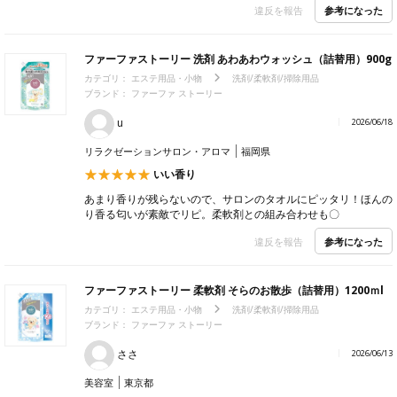
参考になった
違反を報告
ファーファストーリー 洗剤 あわあわウォッシュ（詰替用）900g
カテゴリ：
エステ用品・小物
洗剤/柔軟剤/掃除用品
ブランド： ファーファ ストーリー
u
2026/06/18
リラクゼーションサロン・アロマ
福岡県
いい香り
あまり香りが残らないので、サロンのタオルにピッタリ！ほんの
り香る匂いが素敵でリピ。柔軟剤との組み合わせも〇
参考になった
違反を報告
ファーファストーリー 柔軟剤 そらのお散歩（詰替用）1200ｍl
カテゴリ：
エステ用品・小物
洗剤/柔軟剤/掃除用品
ブランド： ファーファ ストーリー
ささ
2026/06/13
美容室
東京都