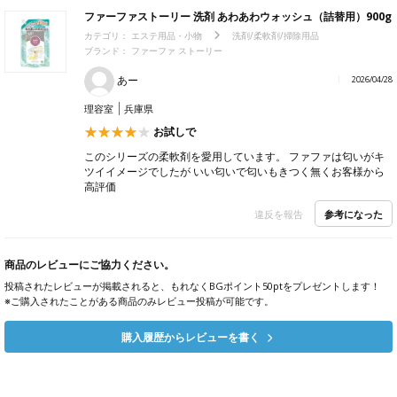
ファーファストーリー 洗剤 あわあわウォッシュ（詰替用）900g
カテゴリ：
エステ用品・小物
洗剤/柔軟剤/掃除用品
ブランド： ファーファ ストーリー
あー
2026/04/28
理容室
兵庫県
お試しで
このシリーズの柔軟剤を愛用しています。 ファファは匂いがキ
ツイイメージでしたが いい匂いで匂いもきつく無くお客様から
高評価
参考になった
違反を報告
商品のレビューにご協力ください。
投稿されたレビューが掲載されると、もれなくBGポイント50ptをプレゼントします！
※ご購入されたことがある商品のみレビュー投稿が可能です。
購入履歴からレビューを書く