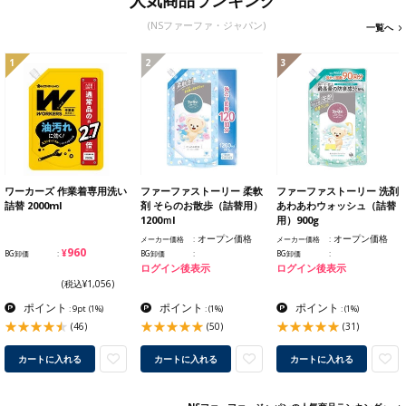
人気商品ランキング
(NSファーファ・ジャパン)
一覧へ
1
2
3
ワーカーズ 作業着専用洗い
ファーファストーリー 柔軟
ファーファストーリー 洗剤
詰替 2000ml
剤 そらのお散歩（詰替用）
あわあわウォッシュ（詰替
1200ｍl
用）900g
オープン価格
オープン価格
メーカー価格
メーカー価格
¥960
BG卸価
BG卸価
BG卸価
ログイン後表示
ログイン後表示
(税込¥1,056)
ポイント
ポイント
ポイント
: 9pt
(1%)
:
(1%)
:
(1%)
(46)
(50)
(31)
カートに入れる
カートに入れる
カートに入れる