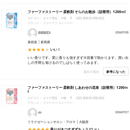
ファーファストーリー 柔軟剤 そらのお散歩（詰替用）1200ｍl
カテゴリ：
エステ用品・小物
洗剤/柔軟剤/掃除用品
ブランド： ファーファ ストーリー
BIBBIDI
2026/07/28
美容室
群馬県
いい！
いい香りです。変に香りも強すぎず大容量で助かります。買い出
しの手間も省けるのでしばらく使ってみます。
参考になった
違反を報告
ファーファストーリー 柔軟剤 しあわせの花束（詰替用）1200ｍ
l
カテゴリ：
エステ用品・小物
洗剤/柔軟剤/掃除用品
ブランド： ファーファ ストーリー
m
2026/07/27
リラクゼーションサロン・アロマ
大阪府
香りがきつすぎずちょうどいい