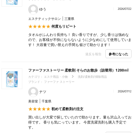
ゆう
2026/07/22
エステティックサロン
三重県
何度もリピート
タオルがふんわり長持ち！ 良い香りですが、少し香りは強めな
ので、お客様が不快にならないように少なめにして使用していま
す！ 大容量で買い替えの手間も省けて助かります！
参考になった
違反を報告
ファーファストーリー 柔軟剤 そらのお散歩（詰替用）1200ｍl
カテゴリ：
エステ用品・小物
洗剤/柔軟剤/掃除用品
ブランド： ファーファ ストーリー
ナツ
2026/07/12
美容室
千葉県
初めて柔軟剤の注文
買い出しが大変で探していたので助かります。量も沢山入ってお
得です。 香りも気にっています。 今度洗濯洗剤も購入予定で
す。