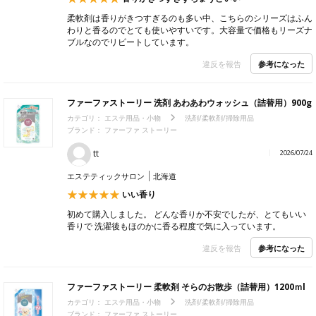
柔軟剤は香りがきつすぎるのも多い中、こちらのシリーズはふん
わりと香るのでとても使いやすいです。大容量で価格もリーズナ
ブルなのでリピートしています。
参考になった
違反を報告
ファーファストーリー 洗剤 あわあわウォッシュ（詰替用）900g
カテゴリ：
エステ用品・小物
洗剤/柔軟剤/掃除用品
ブランド： ファーファ ストーリー
tt
2026/07/24
エステティックサロン
北海道
いい香り
初めて購入しました。 どんな香りか不安でしたが、とてもいい
香りで 洗濯後もほのかに香る程度で気に入っています。
参考になった
違反を報告
ファーファストーリー 柔軟剤 そらのお散歩（詰替用）1200ｍl
カテゴリ：
エステ用品・小物
洗剤/柔軟剤/掃除用品
ブランド： ファーファ ストーリー