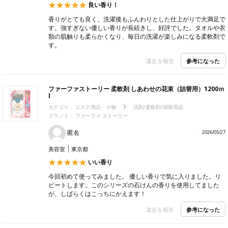
良い香り！
香りがとても良く、洗濯後もふんわりとした仕上がりで大満足で
す。強すぎない優しい香りが長続きし、好評でした。タオルや衣
類の肌触りも柔らかくなり、毎日の洗濯が楽しみになる柔軟剤で
す。
参考になった
違反を報告
ファーファストーリー 柔軟剤 しあわせの花束（詰替用）1200ｍ
l
カテゴリ：
エステ用品・小物
洗剤/柔軟剤/掃除用品
ブランド： ファーファ ストーリー
匿名
2026/05/27
美容室
東京都
いい香り
今回初めて使ってみました。 優しい香りで気に入りました。リ
ピートします。このシリーズの石けんの香りを使用してました
が、しばらくはこっちにかえます！
参考になった
違反を報告