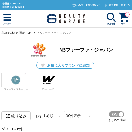
text.skipToContent
text.skipToNavigation
会員数：
755,141
ヘルプ・お問い合わせ
新規登録・ログイン
商品数：
3,899,388
0
商品検索
カート
メニュー
美容商材の卸通販TOP
NSファーファ・ジャパン
NSファーファ・ジャパン
お気に入りブランドに追加
ファーファ ストーリー
ワーカーズ
おすすめ順
30
件表示
絞り込み
まとめて表示
6件中 1～6件