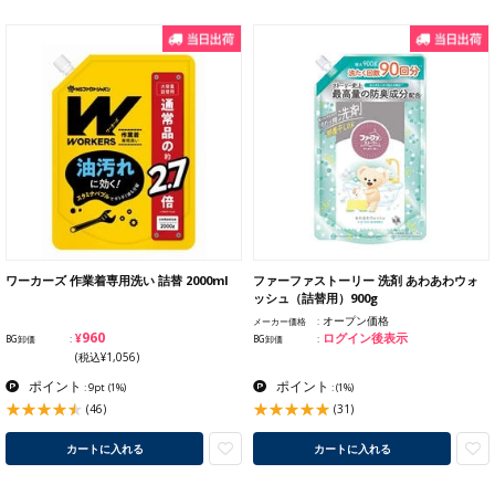
ワーカーズ 作業着専用洗い 詰替 2000ml
ファーファストーリー 洗剤 あわあわウォ
ッシュ（詰替用）900g
オープン価格
メーカー価格
¥960
ログイン後表示
BG卸価
BG卸価
(税込¥1,056)
ポイント
ポイント
: 9pt
(1%)
:
(1%)
(46)
(31)
カートに入れる
カートに入れる