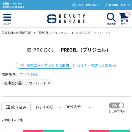
text.skipToContent
text.skipToNavigation
会員数：
755,286
ヘルプ・お問い合わせ
新規登録・ログイン
商品数：
3,918,066
0
商品検索
カート
メニュー
美容商材の卸通販TOP
PREGEL（プリジェル）
在庫処分品・アウトレット
PREGEL（プリジェル）
お気に入りブランドに追加
セミナーで詳しく知る
検索条件：
すべて解除
在庫処分品・アウトレット
おすすめ順
30
件表示
絞り込み
まとめて表示
2件中 1～2件