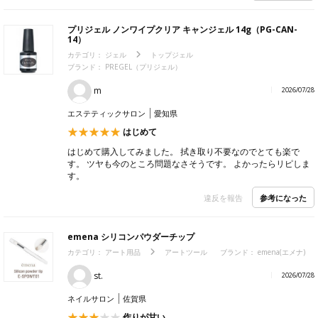
プリジェル ノンワイプクリア キャンジェル 14g（PG-CAN-
14）
カテゴリ：
ジェル
トップジェル
ブランド： PREGEL（プリジェル）
m
2026/07/28
エステティックサロン
愛知県
はじめて
はじめて購入してみました。 拭き取り不要なのでとても楽で
す。 ツヤも今のところ問題なさそうです。 よかったらリピしま
す。
参考になった
違反を報告
emena シリコンパウダーチップ
カテゴリ：
アート用品
アートツール
ブランド： emena(エメナ)
st.
2026/07/28
ネイルサロン
佐賀県
作りが甘い