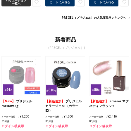
バリエーション
カートに入れる
カートに入れる
一覧へ
PREGEL（プリジェル）の人気商品ランキングへ
新着商品
(PREGEL（プリジェル）)
【New】
プリジェル
【新色追加】
プリジェル
【新色追加】
emena マグ
mellow 3g
カラージェル （カラー
ネティフラッシュ
EX）
¥1,200
¥1,600
¥2,416
メーカー価格
メーカー価格
メーカー価格
BG卸価
BG卸価
BG卸価
ログイン後表示
ログイン後表示
ログイン後表示