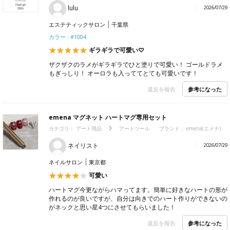
lulu
2026/07/29
エステティックサロン
千葉県
カラー : #1004
ギラギラで可愛い♡
ザクザクのラメがギラギラでひと塗りで可愛い！ ゴールドラメ
もぎっしり！ オーロラも入っててとても可愛いです！
参考になった
違反を報告
emena マグネット ハートマグ専用セット
カテゴリ：
アート用品
アートツール
ブランド： emena(エメナ)
ネイリスト
2026/07/29
ネイルサロン
東京都
可愛い
ハートマグ今更ながらハマってます。簡単に好きなハートの形が
作れるのが良いですが、自分は向きでのハート作りができないの
がネックと思い星4つにさせてもらいました！
参考になった
違反を報告