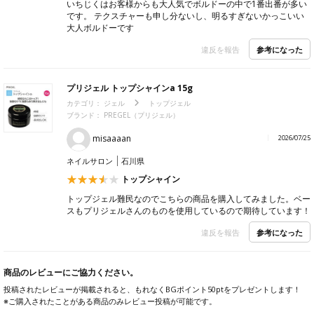
いちじくはお客様からも大人気でボルドーの中で1番出番が多い
です。 テクスチャーも申し分ないし、明るすぎないかっこいい
大人ボルドーです
参考になった
違反を報告
プリジェル トップシャインa 15g
カテゴリ：
ジェル
トップジェル
ブランド： PREGEL（プリジェル）
misaaaan
2026/07/25
ネイルサロン
石川県
トップシャイン
トップジェル難民なのでこちらの商品を購入してみました。ベー
スもプリジェルさんのものを使用しているので期待しています！
参考になった
違反を報告
商品のレビューにご協力ください。
投稿されたレビューが掲載されると、もれなくBGポイント50ptをプレゼントします！
※ご購入されたことがある商品のみレビュー投稿が可能です。