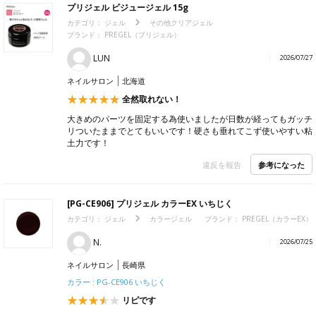
プリジェル ビジュージェル 15g
カテゴリ：
ジェル
その他クリアジェル
ブランド： PREGEL（プリジェル）
LUN
2026/07/27
ネイルサロン
北海道
全然取れない！
大きめのパーツを固定する為使いましたが日数が経ってもガッチ
リついたままでとてもいいです！硬さも垂れてこず使いやすい粘
土力です！
参考になった
違反を報告
[PG-CE906] プリジェル カラーEX いちじく
カテゴリ：
ジェル
カラージェル
ブランド： PREGEL（カラーEX）
N.
2026/07/25
ネイルサロン
長崎県
カラー : PG-CE906 いちじく
リピです