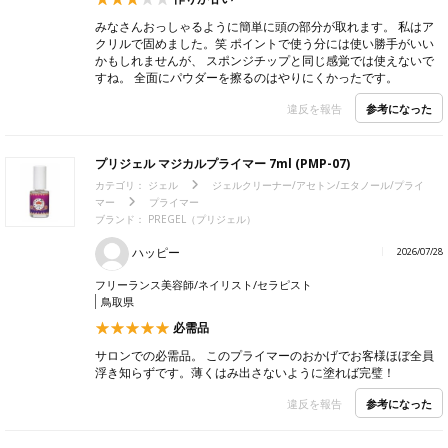
みなさんおっしゃるように簡単に頭の部分が取れます。 私はア
クリルで固めました。笑 ポイントで使う分には使い勝手がいい
かもしれませんが、 スポンジチップと同じ感覚では使えないで
すね。 全面にパウダーを擦るのはやりにくかったです。
参考になった
違反を報告
プリジェル マジカルプライマー 7ml (PMP-07)
カテゴリ：
ジェル
ジェルクリーナー/アセトン/エタノール/プライ
マー
プライマー
ブランド： PREGEL（プリジェル）
ハッピー
2026/07/28
フリーランス美容師/ネイリスト/セラピスト
鳥取県
必需品
サロンでの必需品。 このプライマーのおかげでお客様ほぼ全員
浮き知らずです。薄くはみ出さないように塗れば完璧！
参考になった
違反を報告