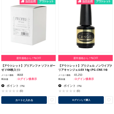
通常価格から？%OFF
通常価格から？%OFF
【アウトレット】プリアンファ ソフトガー
【アウトレット】プリジェル ノンワイプク
ゼ (100枚入り)
リアキャンジェルEX 14g (PG-CNE-14)
¥668
¥3,250
メーカー価格
メーカー価格
ログイン後表示
ログイン後表示
BG卸価
BG卸価
ポイント
ポイント
:
(1%)
:
(1%)
(0)
(0)
カートに入れる
ログインして購入