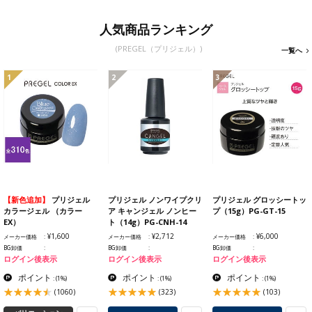
人気商品ランキング
(PREGEL（プリジェル）)
一覧へ
1
2
3
【新色追加】
プリジェル
プリジェル ノンワイプクリ
プリジェル グロッシートッ
カラージェル （カラー
ア キャンジェル ノンヒー
プ（15g）PG-GT-15
EX）
ト（14g）PG-CNH-14
¥1,600
¥2,712
¥6,000
メーカー価格
メーカー価格
メーカー価格
BG卸価
BG卸価
BG卸価
ログイン後表示
ログイン後表示
ログイン後表示
ポイント
ポイント
ポイント
:
(1%)
:
(1%)
:
(1%)
(1060)
(323)
(103)