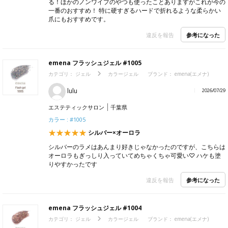
る！ほかのノンワイプのやつも使ったことありますがこれが今の
一番のおすすめ！ 特に硬すぎるハードで折れるような柔らかい
爪にもおすすめです。
参考になった
違反を報告
emena フラッシュジェル #1005
カテゴリ：
ジェル
カラージェル
ブランド： emena(エメナ)
lulu
2026/07/29
エステティックサロン
千葉県
カラー : #1005
シルバー×オーロラ
シルバーのラメはあんまり好きじゃなかったのですが、こちらは
オーロラもぎっしり入っていてめちゃくちゃ可愛い♡ ハケも塗
りやすかったです
参考になった
違反を報告
emena フラッシュジェル #1004
カテゴリ：
ジェル
カラージェル
ブランド： emena(エメナ)