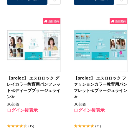
【sroloc】 エスロロック グ
【sroloc】 エスロロック フ
レイカラー教育用パンフレッ
ァッションカラー教育用パン
ト≪ディープブラージュライ
フレット≪ブラージュライン
ン≫
≫
BG卸価
BG卸価
ログイン後表示
ログイン後表示
(15)
(21)