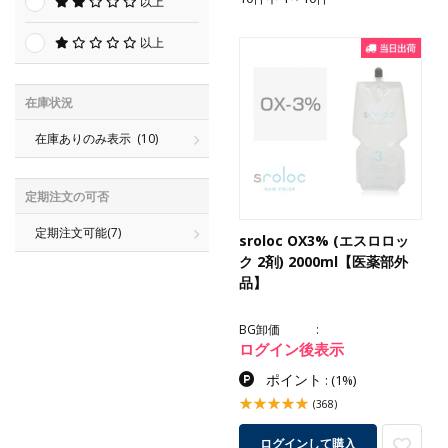
以上
以上
在庫状況
在庫ありのみ表示
(10)
定期注文の可否
定期注文可能
(7)
sroloc OX3% (エスロロッ
ク 2剤) 2000ml【医薬部外
品】
BG卸価
ログイン後表示
ポイント
:
(1%)
(368)
ログインして購入