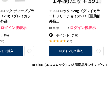
エスロロック ディープブラ
エスロロック 120g《グレイカラ
 120g《グレイカラ
ー》フリーチョイス5+1【医薬部
部外品…
外品…
ログイン後表示
ログイン後表示
BG卸価
ト
ポイント
:
(1%)
:
(1%)
299)
(20)
ンして購入
ログインして購入
sroloc（エスロロック）の人気商品ランキングへ