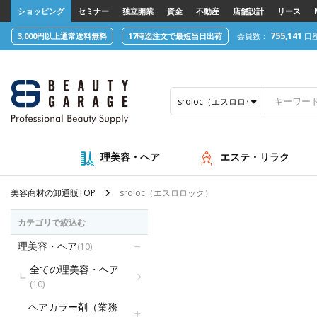
text.skipToContent
text.skipToNavigation
ショッピング
セミナー
独立開業
資金
不動産
店舗設計
リース
755,141
3,000円以上通常送料無料
17時迄注文で最短当日出荷
会員数：
口
sroloc（エスロロック）
理美容・ヘア
エステ・リラク
美容商材の卸通販TOP
sroloc（エスロロック）
カテゴリで絞込む
理美容・ヘア
(10)
全ての理美容・ヘア
(10)
ヘアカラー剤（業務