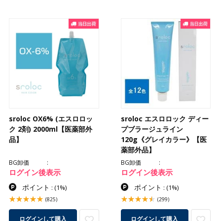
sroloc OX6% (エスロロッ
sroloc エスロロック ディー
ク 2剤) 2000ml【医薬部外
プブラージュライン
品】
120g《グレイカラー》【医
薬部外品】
BG卸価
BG卸価
ログイン後表示
ログイン後表示
ポイント
ポイント
:
(1%)
:
(1%)
(825)
(299)
ログインして購入
ログインして購入