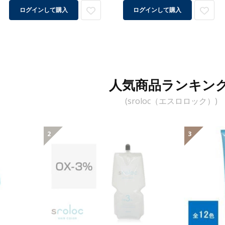
ログインして購入
ログインして購入
人気商品ランキン
(sroloc（エスロロック）)
2
3