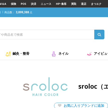
M＆A
保険
POS
決済
ニュース
HP･集客
買取
退店
まつエク
3,899,388
座
商品数：
点
鍼灸・整骨
ネイル
アイビュ
srolo
お気に入りブランドに追加