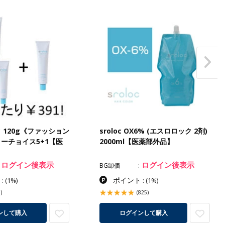
 120g《ファッション
sroloc OX6% (エスロロック 2剤)
ーチョイス5+1【医
2000ml【医薬部外品】
ログイン後表示
ログイン後表示
BG卸価
ト
ポイント
:
(1%)
:
(1%)
)
(825)
ンして購入
ログインして購入