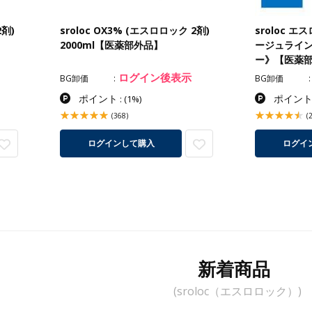
2剤)
sroloc OX3% (エスロロック 2剤)
sroloc 
2000ml【医薬部外品】
ージュライン
ー》【医薬
ログイン後表示
BG卸価
BG卸価
ポイント
ポイン
:
(1%)
(368)
(
ログインして購入
ログイ
新着商品
(sroloc（エスロロック）)