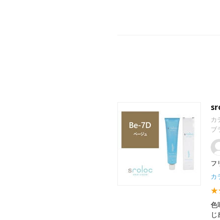
s
カ
ブ
フ
カラ
色
じ