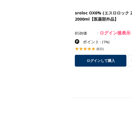
ロロック 120g《ファッション
sroloc OX6% (エスロロック 
ー》フリーチョイス5+1【医
2000ml【医薬部外品】
部外品】
ログイン後表示
ログイン後表示
卸価
BG卸価
ポイント
ポイント
:
(1%)
:
(1%)
(8)
(825)
ログインして購入
ログインして購入