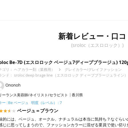
新着レビュー・口コ
(sroloc（エスロロック）)
roloc Be-7D (エスロロック ベージュ7ディープブラージュ) 
テゴリ：
ヘアカラー剤（業務用）
グレイカラー/グレイファッション
ランド： sroloc deep brage line（エスロロック ディープブラージュライン）
Ononoh
リーランス美容師/ネイリスト/セラピスト
香川県
ー : Be ベージュ 明度（レベル） : 7
ベージュ＝ブラウン
味的には、ベージュ、オークル、ナチュラルは本当に気持ち？なぐらい
感じに思ってしまうので、ファッションカラーに混ぜる要員で使い切り