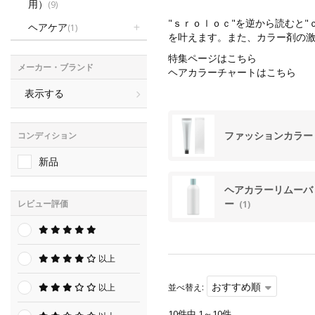
用）
(9)
"ｓｒｏｌｏｃ"を逆から読むと
ヘアケア
(1)
を叶えます。また、カラー剤の
特集ページはこちら
メーカー・ブランド
ヘアカラーチャートはこちら
表示する
ファッションカラ
コンディション
新品
ヘアカラーリムーバ
ー
レビュー評価
(1)
以上
おすすめ順
並べ替え:
以上
10件中 1～10件