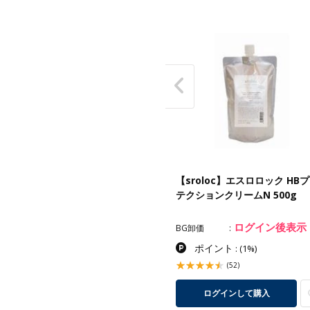
roloc】 エスロロック グレイカ
【sroloc】エスロロック HB
ー教育用パンフレット≪ディー
テクションクリームN 500g
ブラージュライン…
ログイン後表示
ログイン後表示
卸価
BG卸価
ポイント
:
(1%)
(15)
(52)
ログインして購入
ログインして購入