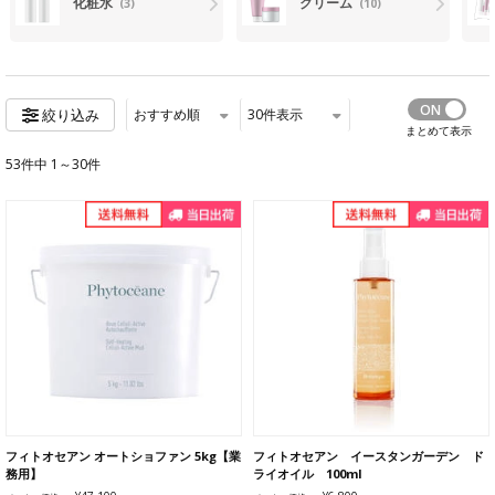
化粧水
クリーム
(3)
(10)
おすすめ順
30
件表示
絞り込み
まとめて表示
53件中 1～30件
フィトオセアン オートショファン 5kg【業
フィトオセアン イースタンガーデン ド
務用】
ライオイル 100ml