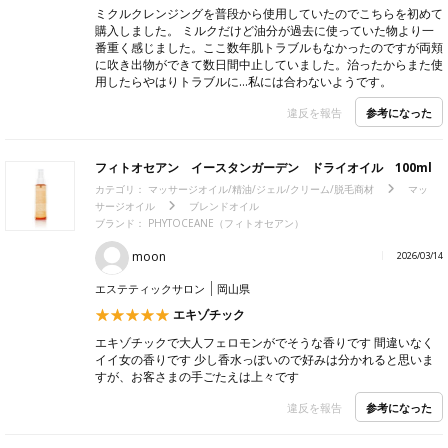
ミクルクレンジングを普段から使用していたのでこちらを初めて
購入しました。 ミルクだけど油分が過去に使っていた物より一
番重く感じました。ここ数年肌トラブルもなかったのですが両頬
に吹き出物ができて数日間中止していました。治ったからまた使
用したらやはりトラブルに…私には合わないようです。
参考になった
違反を報告
フィトオセアン イースタンガーデン ドライオイル 100ml
カテゴリ：
マッサージオイル/精油/ジェル/クリーム/脱毛商材
マッ
サージオイル
ブレンドオイル
ブランド： PHYTOCEANE（フィトオセアン）
moon
2026/03/14
エステティックサロン
岡山県
エキゾチック
エキゾチックで大人フェロモンがでそうな香りです 間違いなく
イイ女の香りです 少し香水っぽいので好みは分かれると思いま
すが、お客さまの手ごたえは上々です
参考になった
違反を報告