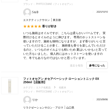
ブランド： PHYTOCEANE（フィトオセアン）
S＆B
2025/10/10
エステティックサロン
東京都
香りが好き
いつも施術はオイルですが、こちらは柔らかいバームです。 実
際付けるとオイルのように伸びます。 専用のホットストーンを
使いますので、施術も独特になりますが、 まず香りがいいと言
っていただけることが多く、 施術後も香りを楽しんでいただけ
るのと、いつものオイルよりも軽いため 夏はいいかも♪と言って
いた方もいました。 個人的にはホットストーンを使いますの
で、冬でもありなのではないかと思っています。
参考になった
違反を報告
フィトオセアン オセアベーシック ローショントニック EX
250ml【店販用】
カテゴリ：
エステ化粧品
化粧水
ブランド： PHYTOCEANE（フィトオセアン）
りか
2025/09/06
リラクゼーションサロン・アロマ
山口県