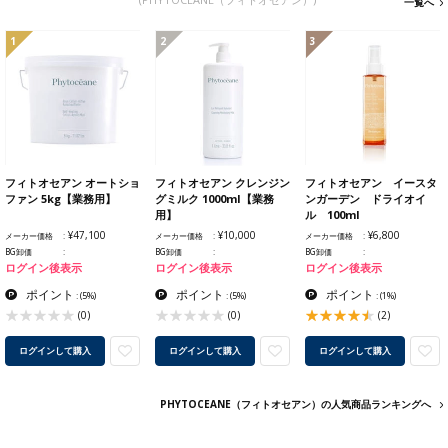
一覧へ
1
2
3
フィトオセアン オートショ
フィトオセアン クレンジン
フィトオセアン イースタ
ファン 5kg【業務用】
グミルク 1000ml【業務
ンガーデン ドライオイ
用】
ル 100ml
¥47,100
¥10,000
¥6,800
メーカー価格
メーカー価格
メーカー価格
BG卸価
BG卸価
BG卸価
ログイン後表示
ログイン後表示
ログイン後表示
ポイント
ポイント
ポイント
:
(5%)
:
(5%)
:
(1%)
(0)
(0)
(2)
ログインして購入
ログインして購入
ログインして購入
PHYTOCEANE（フィトオセアン）の人気商品ランキングへ