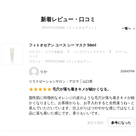
新着レビュー・口コミ
(PHYTOCEANE（フィトオセアン）)
一覧へ
フィトオセアン ユース シー マスク 50ml
カテゴリ：
エステ化粧品
パック/フェイスマスク
クリーム
パック
ブランド： PHYTOCEANE（フィトオセアン）
りか
2026/07/04
リラクゼーションサロン・アロマ
山口県
毛穴が落ち着きキメが細かくなる。
脂性肌に特徴的なオレンジの皮のような毛穴が落ち着きキメが細
かくなりました。お客様からも、お手入れすると全然違うね～と
喜んでいただいています。仕上がりはつややかな感じではなく上
品に落ち着いた感じです。香りもいいです。
参考になった
違反を報告