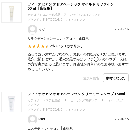
フィトオセアン オセアベーシック マイルド リファイン
50ml【店販用】
カテゴリ：
エステ化粧品
パック/フェイスマスク
ブランド： PHYTOCEANE（フィトオセアン）
りか
2026/02/06
リラクゼーションサロン・アロマ
山口県
パパイン+カオリン。
ぬって洗い流すだけなので、お肌への負担が少ないと思います。
毛穴は閉じますが、毛穴の黒ずみはラファ◯テのパウダー洗顔
の方が実力あると思います。お値段がお高いのでお客様へおすす
めしにくいです。
参考になった
違反を報告
フィトオセアン オセアベーシック クリーミー スクラブ 150ml
カテゴリ：
エステ化粧品
ピーリング/角質ケア
ゴマージュ/
スクラブ
ブランド： PHYTOCEANE（フィトオセアン）
Mint
2025/12/05
エステティックサロン
山梨県