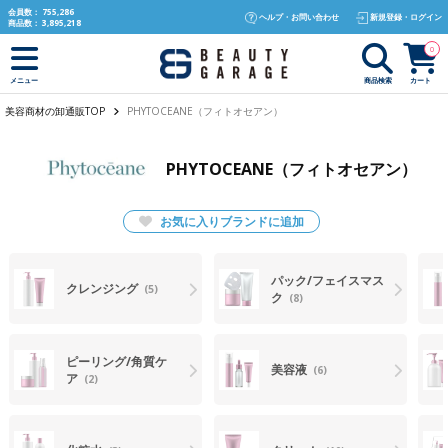
text.skipToContent
text.skipToNavigation
会員数：
755,286
ヘルプ・お問い合わせ
新規登録・ログイン
商品数：
3,895,218
0
商品検索
カート
メニュー
美容商材の卸通販TOP
PHYTOCEANE（フィトオセアン）
PHYTOCEANE（フィトオセアン）
お気に入りブランドに追加
パック/フェイスマス
クレンジング
(5)
ク
(8)
ピーリング/角質ケ
美容液
(6)
ア
(2)