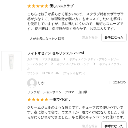
優しいスクラブ
こちらは粒子が柔らかく細かいので、 スクラブ特有のザラザラ
感が少なくて、物理刺激が弱い方にもオススメしたい お客様に
も使用していますが、肌に残りにくいので、施術もスムーズで
す。 使用後は、保湿感が高く滑らかで、お気に入りです。
参考になった
違反を報告
1
人が参考になったと回答
フィトオセアン セルリジェル 250ml
カテゴリ：
エステ化粧品
ボディメイク/ボディ・デリケートゾー
ン・ハンドケア
ボディメイク/バストケア
ボディメイクジェ
ル
ブランド： PHYTOCEANE（フィトオセアン）
りか
2025/12/04
リラクゼーションサロン・アロマ
山口県
一晩で-1cm。
クリームジェルのような感じです。チューブ式で使いやすいで
す。夜に塗って寝て、ウエストが一晩で-1cmになりました。明
らかにくびれができました。冬と夏のキャンペーンに使います。
参考になった
違反を報告