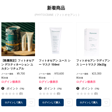
新着商品
(PHYTOCEANE（フィトオセアン）)
【数量限定】フィトオセア
フィトオセアン ユース シ
フィトオセアン ラディアン
ン デスティネーション ユ
ー マスク 150ml
ス シートマスク 20x23g
カタン リチュアル
¥9,700
¥10,600
¥23,300
メーカー価格
メーカー価格
メーカー価格
BG卸価
BG卸価
BG卸価
ログイン後表示
ログイン後表示
ログイン後表示
ポイント
ポイント
ポイント
:
(1%)
:
(1%)
:
(1%)
(0)
(0)
(0)
ログインして購入
ログインして購入
ログインして購入