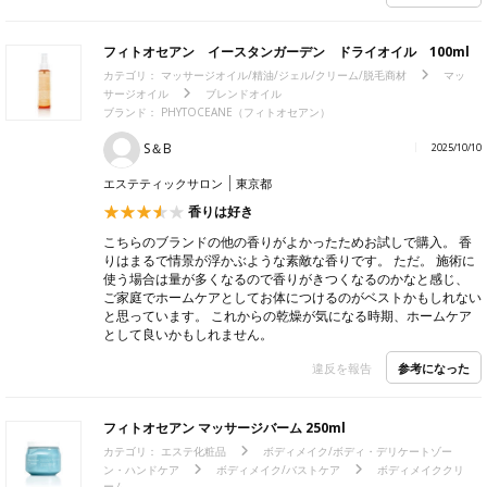
フィトオセアン イースタンガーデン ドライオイル 100ml
カテゴリ：
マッサージオイル/精油/ジェル/クリーム/脱毛商材
マッ
サージオイル
ブレンドオイル
ブランド： PHYTOCEANE（フィトオセアン）
S＆B
2025/10/10
エステティックサロン
東京都
香りは好き
こちらのブランドの他の香りがよかったためお試しで購入。 香
りはまるで情景が浮かぶような素敵な香りです。 ただ。 施術に
使う場合は量が多くなるので香りがきつくなるのかなと感じ、
ご家庭でホームケアとしてお体につけるのがベストかもしれない
と思っています。 これからの乾燥が気になる時期、ホームケア
として良いかもしれません。
参考になった
違反を報告
フィトオセアン マッサージバーム 250ml
カテゴリ：
エステ化粧品
ボディメイク/ボディ・デリケートゾー
ン・ハンドケア
ボディメイク/バストケア
ボディメイククリ
ーム