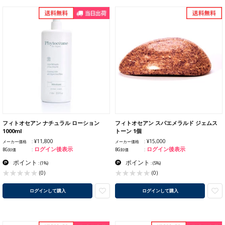
フィトオセアン ナチュラル ローション
フィトオセアン スパエメラルド ジェムス
1000ml
トーン 1個
¥11,800
¥15,000
メーカー価格
メーカー価格
ログイン後表示
ログイン後表示
BG卸価
BG卸価
ポイント
ポイント
:
(1%)
:
(5%)
(0)
(0)
ログインして購入
ログインして購入