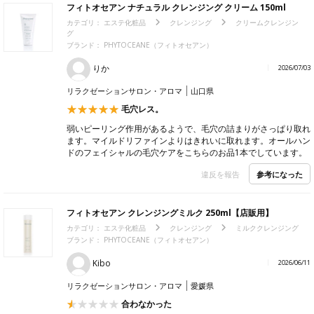
フィトオセアン ナチュラル クレンジング クリーム 150ml
カテゴリ：
エステ化粧品
クレンジング
クリームクレンジン
グ
ブランド： PHYTOCEANE（フィトオセアン）
りか
2026/07/03
リラクゼーションサロン・アロマ
山口県
毛穴レス。
弱いピーリング作用があるようで、毛穴の詰まりがさっぱり取れ
ます。マイルドリファインよりはきれいに取れます。オールハン
ドのフェイシャルの毛穴ケアをこちらのお品1本でしています。
参考になった
違反を報告
フィトオセアン クレンジングミルク 250ml【店販用】
カテゴリ：
エステ化粧品
クレンジング
ミルククレンジング
ブランド： PHYTOCEANE（フィトオセアン）
Kibo
2026/06/11
リラクゼーションサロン・アロマ
愛媛県
合わなかった