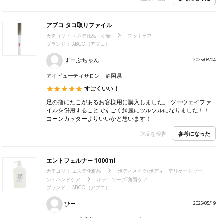
アブコ タコ取りファイル
カテゴリ：
エステ用品・小物
フットケア
ブランド： ABCO（アブコ）
すーぷちゃん
2025/08/04
アイビューティサロン
静岡県
すごくいい！
足の指にたこがあるお客様用に購入しました。 ツーウェイファ
イルを併用することですごく綺麗にツルツルになりました！！
コーンカッターよりいいかと思います！
参考になった
違反を報告
エントフェルナー 1000ml
カテゴリ：
エステ化粧品
ボディメイク/ボディ・デリケートゾー
ン・ハンドケア
ボディソープ/角質ケア
ブランド： ABCO（アブコ）
ひー
2025/05/19