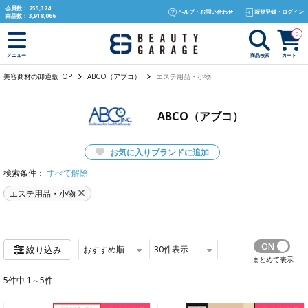
text.skipToContent
text.skipToNavigation
会員数：
755,374
ヘルプ・お問い合わせ
新規登録・ログイン
商品数：
3,918,066
0
商品検索
カート
メニュー
美容商材の卸通販TOP
ABCO（アブコ）
エステ用品・小物
ABCO（アブコ）
お気に入りブランドに追加
検索条件：
すべて解除
エステ用品・小物
おすすめ順
30
件表示
絞り込み
まとめて表示
5件中 1～5件