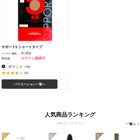
サポート5 ショートタイプ
¥1,800
メーカー価格
ログイン後表示
BG卸価
ポイント
:
(1%)
(4)
バリエーション一覧へ
人気商品ランキング
(ABCO（アブコ）)
一覧へ
1
2
3