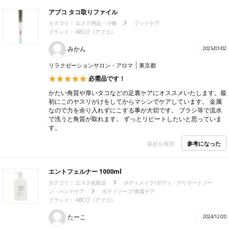
アブコ タコ取りファイル
カテゴリ：
エステ用品・小物
フットケア
ブランド： ABCO（アブコ）
みかん
2025/01/02
リラクゼーションサロン・アロマ
東京都
必需品です！
かたい角質や厚いタコなどの足裏ケアにオススメいたします。最
初にこのヤスリがけをしてからマシンでケアしています。 金属
なので力を余り入れずにこする事が大切です。 ブラシ等で流水
で洗うと角質が取れます。 ずっとリピートしたいと思っていま
す。
参考になった
違反を報告
エントフェルナー 1000ml
カテゴリ：
エステ化粧品
ボディメイク/ボディ・デリケートゾー
ン・ハンドケア
ボディソープ/角質ケア
ブランド： ABCO（アブコ）
たーこ
2024/12/20