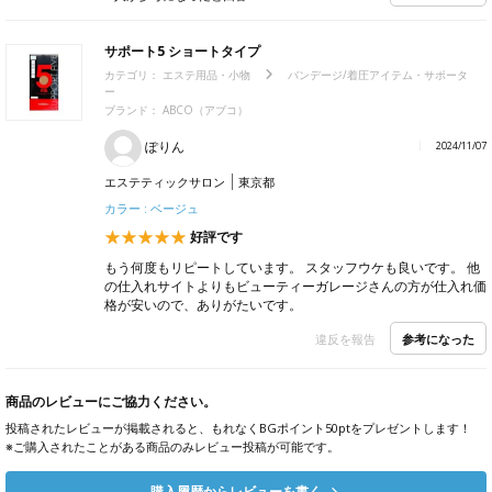
サポート5 ショートタイプ
カテゴリ：
エステ用品・小物
バンデージ/着圧アイテム・サポータ
ー
ブランド： ABCO（アブコ）
ぽりん
2024/11/07
エステティックサロン
東京都
カラー : ベージュ
好評です
もう何度もリピートしています。 スタッフウケも良いです。 他
の仕入れサイトよりもビューティーガレージさんの方が仕入れ価
格が安いので、ありがたいです。
参考になった
違反を報告
商品のレビューにご協力ください。
投稿されたレビューが掲載されると、もれなくBGポイント50ptをプレゼントします！
※ご購入されたことがある商品のみレビュー投稿が可能です。
購入履歴からレビューを書く