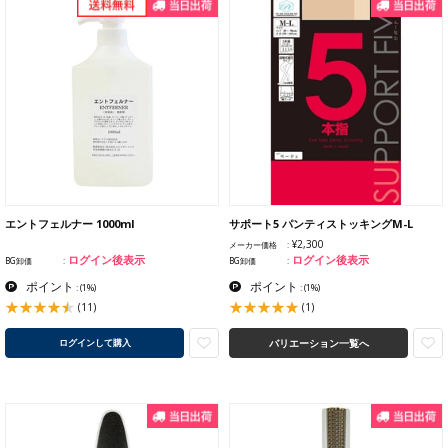
エントフェルナー 1000ml
サポート5 パンティストッキングM-L
¥2,300
メーカー価格
ログイン後表示
ログイン後表示
BG卸価
BG卸価
ポイント
ポイント
:
(1%)
:
(1%)
(11)
(1)
バリエーション一覧へ
ログインして購入