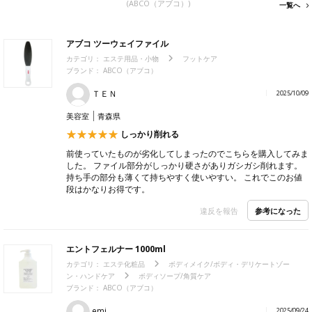
(ABCO（アブコ）)
一覧へ
アブコ ツーウェイファイル
カテゴリ：
エステ用品・小物
フットケア
ブランド： ABCO（アブコ）
ＴＥＮ
2025/10/09
美容室
青森県
しっかり削れる
前使っていたものが劣化してしまったのでこちらを購入してみま
した。 ファイル部分がしっかり硬さがありガシガシ削れます。
持ち手の部分も薄くて持ちやすく使いやすい。 これでこのお値
段はかなりお得です。
参考になった
違反を報告
エントフェルナー 1000ml
カテゴリ：
エステ化粧品
ボディメイク/ボディ・デリケートゾー
ン・ハンドケア
ボディソープ/角質ケア
ブランド： ABCO（アブコ）
emi
2025/09/24