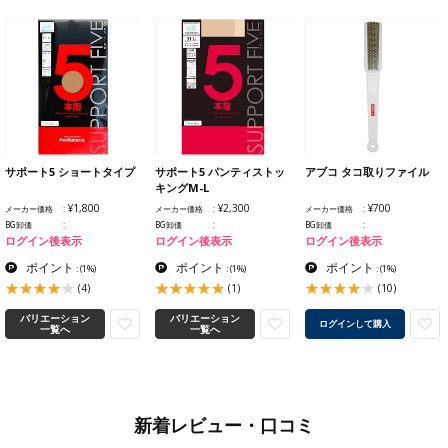
サポート5 ショートタイプ
サポート5 パンティストッ
アブコ タコ取りファイル
キングM-L
¥1,800
¥2,300
¥700
メーカー価格
メーカー価格
メーカー価格
BG卸価
BG卸価
BG卸価
ログイン後表示
ログイン後表示
ログイン後表示
ポイント
ポイント
ポイント
:
(1%)
:
(1%)
:
(1%)
(4)
(1)
(10)
バリエーション
バリエーション
ログインして購入
一覧へ
一覧へ
新着レビュー・口コミ