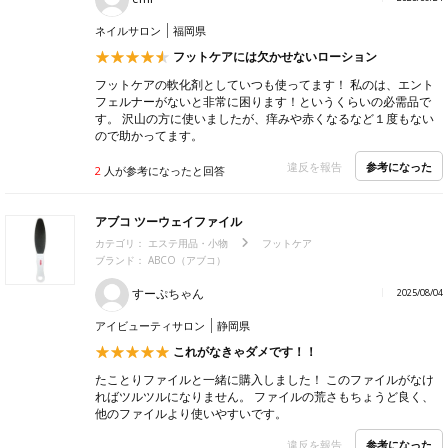
ネイルサロン
福岡県
フットケアには欠かせないローション
フットケアの軟化剤としていつも使ってます！ 私のは、エント
フェルナーがないと非常に困ります！というくらいの必需品で
す。 沢山の方に使いましたが、痒みや赤くなるなど１度もない
ので助かってます。
参考になった
違反を報告
2
人が参考になったと回答
アブコ ツーウェイファイル
カテゴリ：
エステ用品・小物
フットケア
ブランド： ABCO（アブコ）
すーぷちゃん
2025/08/04
アイビューティサロン
静岡県
これがなきゃダメです！！
たことりファイルと一緒に購入しました！ このファイルがなけ
ればツルツルになりません。 ファイルの荒さもちょうど良く、
他のファイルより使いやすいです。
参考になった
違反を報告