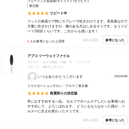
フリーランス美容師/ネイリスト/セラピスト
東京都
リピート中
フットの角質ケア時にスプレーで吹きかけてます。美容液なので
大量に吹きかけますが、傷のある方はしみるそうです。もうリピ
ート5回目くらいです。これからも使います！
参考になった
違反を報告
2
人が参考になったと回答
アブコ ツーウェイファイル
カテゴリ：
エステ用品・小物
フットケア
ブランド： ABCO（アブコ）
いつもありがとうございます
2025/05/08
リラクゼーションサロン・アロマ
東京都
角質削りの決定版
常におすすめする一品。 セルフでホームケアしたいお客様へお
すすめして、よろこばれます。 どうにもならなかった踵が，ツ
ルスベに生まれ変わったそうです。
参考になった
違反を報告