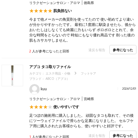
リラクゼーションサロン・アロマ
徳島県
肌負担ない
今まで他メーカーの角質剤を使ってたので 使い初めてより違い
が分かりやすかったです。 最初に1度踵に馴染ませたら、後から
おいたしはしなくても綺麗に力もいらず ポロポロととれて、余
分な時間をとらないので 時短にもなり優れ商品です 削った後の
肌もカサカサしません。
参考になった
違反を報告
2
人が参考になったと回答
アブコ タコ取りファイル
カテゴリ：
エステ用品・小物
フットケア
ブランド： ABCO（アブコ）
kuu
2024/12/01
リラクゼーションサロン・アロマ
宮崎県
使いやすいです
足つぼの施術用に購入しました。 頑固なタコも取れて、その後
にツーウェイファイルで滑らかな足裏になりました。 セルフケ
ア用に購入されたお客様からも、使いやすいと好評です。
参考になった
違反を報告
1
人が参考になったと回答