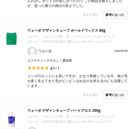
んの少し セット力が欲しかったので この商品を購入しました
が、思った通りの伸びの良さでした。
参考になった
違反を報告
ウェーボ デザインキューブ ホールドワックス 80g
カテゴリ：
スタイリング剤
ヘアワックス/パウダーワックス
ブランド： UEVO DESIGN CUBE（ウェーボ デザインキューブ）
ワカー目
2026/02/09
エステティックサロン
愛知県
よい！
メンズのセットにも良いですが、かなり乾燥している今、抜け毛
が多く生えてきた毛がピンピンはねるのを抑えるのにも活躍して
います。
参考になった
違反を報告
ウェーボ デザインキューブ ハードグロス 200g
カテゴリ：
スタイリング剤
ヘアワックス/パウダーワックス
ブランド： UEVO DESIGN CUBE（ウェーボ デザインキューブ）