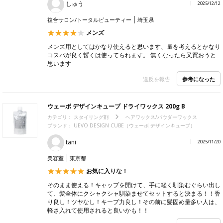
しゅう
2025/12/12
複合サロン/トータルビューティー
埼玉県
メンズ
メンズ用としてはかなり使えると思います、量を考えるとかなり
コスパが良く暫くは使ってられます。 無くなったら又買おうと
思います
参考になった
違反を報告
ウェーボ デザインキューブ ドライワックス 200g B
カテゴリ：
スタイリング剤
ヘアワックス/パウダーワックス
ブランド： UEVO DESIGN CUBE（ウェーボ デザインキューブ）
tani
2025/11/20
美容室
東京都
お気に入りな！
そのまま使える！キャップを開けて、手に軽く馴染むぐらい出し
て、髪全体にクシャクシャ馴染ませてセットすると決まる！！香
り良し！ツヤなし！キープ力良し！その前に髪固め量多い人は、
軽さ入れて使用されると良いかも！！