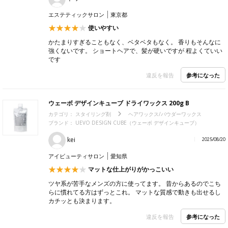
エステティックサロン
東京都
使いやすい
かたまりすぎることもなく、ベタベタもなく。 香りもそんなに
強くないです。 ショートヘアで、髪が硬いですが 程よくていい
です
参考になった
違反を報告
ウェーボ デザインキューブ ドライワックス 200g B
カテゴリ：
スタイリング剤
ヘアワックス/パウダーワックス
ブランド： UEVO DESIGN CUBE（ウェーボ デザインキューブ）
kei
2025/08/20
アイビューティサロン
愛知県
マットな仕上がりがかっこいい
ツヤ系が苦手なメンズの方に使ってます。 昔からあるのでこち
らに慣れてる方はずっとこれ。 マットな質感で動きも出せるし
カチッとも決まります。
参考になった
違反を報告