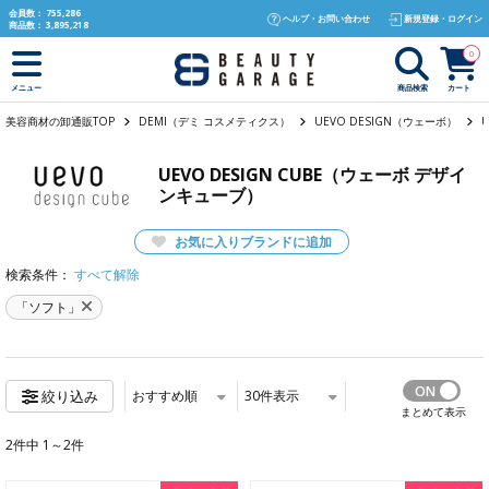
text.skipToContent
text.skipToNavigation
会員数：
755,286
ヘルプ・お問い合わせ
新規登録・ログイン
商品数：
3,895,218
0
商品検索
カート
メニュー
美容商材の卸通販TOP
DEMI（デミ コスメティクス）
UEVO DESIGN（ウェーボ）
UEVO DESIGN CUBE（ウェーボ デザイ
ンキューブ）
お気に入りブランドに追加
検索条件：
すべて解除
「ソフト」
おすすめ順
30
件表示
絞り込み
まとめて表示
2件中 1～2件