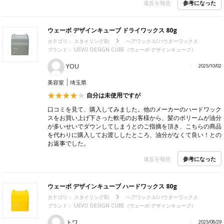
参考になった
違反を報告
ウェーボ デザインキューブ ドライワックス 80g
カテゴリ：
スタイリング剤
ヘアワックス/パウダーワックス
ブランド： UEVO DESIGN CUBE（ウェーボ デザインキューブ）
YOU
2025/10/02
美容室
埼玉県
自分は未使用ですが
口コミを見て、購入してみました。他のメーカーのハードワック
スをお買い上げ下さった軟毛のお客様から、髪のボリームが油分
が多いせいでダウンしてしまうとのご指摘を頂き、こちらの商品
を代わりに購入してお渡ししたところ、油分がなくて良い！との
お返事でした。
参考になった
違反を報告
ウェーボ デザインキューブ ハードワックス 80g
カテゴリ：
スタイリング剤
ヘアワックス/パウダーワックス
ブランド： UEVO DESIGN CUBE（ウェーボ デザインキューブ）
トワ
2025/08/29