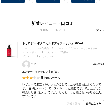
新着レビュー・口コミ
(trilogy（トリロジー）)
一覧へ
トリロジー ボタニカルボディウォッシュ 500ml
カテゴリ：
エステ化粧品
ボディメイク/ボディ・デリケートゾー
ン・ハンドケア
ボディソープ/角質ケア
ブランド： trilogy（トリロジー）
SUP
2026/07/22
エステティックサロン
東京都
香りはハーバル
レビューで泡立ちがいいとのことでしたが泡立ちはよくないで
す。 香りはハーバルで、スッキリした感じです。洗い上がりは
乾燥した感じはないですが、しっとりした感じもわかりません。
フツーです。
参考になった
違反を報告