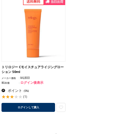
トリロジー Cモイスチュアライジングロー
ション 50ml
¥4,800
メーカー価格
ログイン後表示
BG卸価
ポイント
:
(5%)
(1)
ログインして購入