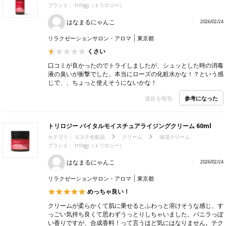
ブランド： trilogy（トリロジー）
はなまるにゃんこ
2026/02/24
リラクゼーションサロン・アロマ
東京都
くさい
口コミが良かったのでトライしましたが、シュッとした時の消毒
液の臭いが衝撃でした。本当にローズの化粧水かな！？という感
じで、、ちょっと使えそうにないかな！
参考になった
違反を報告
トリロジー バイタルモイスチュアライジングクリーム 60ml
カテゴリ：
エステ化粧品
クリーム
保湿クリーム
ブランド： trilogy（トリロジー）
はなまるにゃんこ
2026/02/24
リラクゼーションサロン・アロマ
東京都
めっちゃ良い！
クリームが柔らかくて肌に乗せるとふわっと溶けそうな感じ、す
っごい気持ち良くて思わずうっとりしちゃいました。バニラっぽ
い香りですが、合成香料！って言うほど気にはなりません。テク