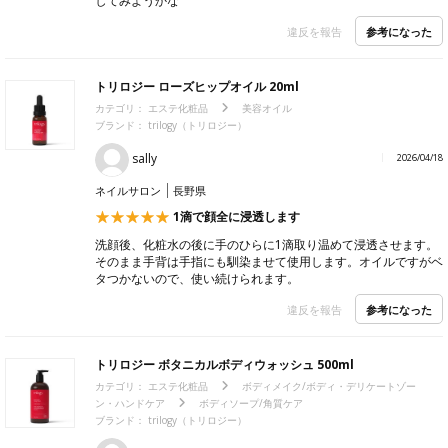
してみようかな
参考になった
違反を報告
トリロジー ローズヒップオイル 20ml
カテゴリ：
エステ化粧品
美容オイル
ブランド： trilogy（トリロジー）
sally
2026/04/18
ネイルサロン
長野県
1滴で顔全に浸透します
洗顔後、化粧水の後に手のひらに1滴取り温めて浸透させます。
そのまま手背は手指にも馴染ませて使用します。オイルですがベ
タつかないので、使い続けられます。
参考になった
違反を報告
トリロジー ボタニカルボディウォッシュ 500ml
カテゴリ：
エステ化粧品
ボディメイク/ボディ・デリケートゾー
ン・ハンドケア
ボディソープ/角質ケア
ブランド： trilogy（トリロジー）