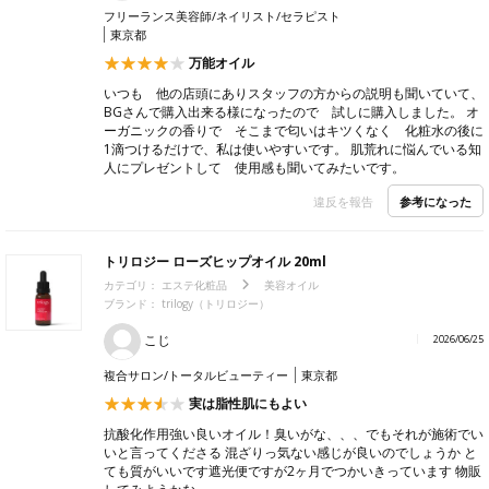
フリーランス美容師/ネイリスト/セラピスト
東京都
万能オイル
いつも 他の店頭にありスタッフの方からの説明も聞いていて、
BGさんで購入出来る様になったので 試しに購入しました。 オ
ーガニックの香りで そこまで匂いはキツくなく 化粧水の後に
1滴つけるだけで、私は使いやすいです。 肌荒れに悩んでいる知
人にプレゼントして 使用感も聞いてみたいです。
参考になった
違反を報告
トリロジー ローズヒップオイル 20ml
カテゴリ：
エステ化粧品
美容オイル
ブランド： trilogy（トリロジー）
こじ
2026/06/25
複合サロン/トータルビューティー
東京都
実は脂性肌にもよい
抗酸化作用強い良いオイル！臭いがな、、、でもそれが施術でい
いと言ってくださる 混ざりっ気ない感じが良いのでしょうか と
ても質がいいです遮光便ですが2ヶ月でつかいきっています 物販