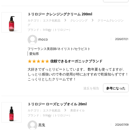
トリロジー クレンジングクリーム 200ml
カテゴリ：
エステ化粧品
クレンジング
クリームクレンジン
グ
ブランド： trilogy（トリロジー）
moco
2026/07/21
フリーランス美容師/ネイリスト/セラピスト
愛知県
信頼できるオーガニックブランド
大好きでずっとリピートしています。 数年夏も使ってますが、
しっとり感強いので冬の使用が特におすすめで乾燥知らずです！
こっくりとしたクリームです！
参考になった
違反を報告
トリロジー ローズヒップオイル 20ml
カテゴリ：
エステ化粧品
美容オイル
ブランド： trilogy（トリロジー）
黒兎
2026/07/09