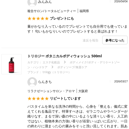
みんみん
2026/04/04
複合サロン/トータルビューティー
福岡県
プレゼントにも
量がかなり入っているのでプレゼントでも自分用でも使っていま
す！ 匂いもかなりいいのでプレゼントすると喜ばれます！
参考になった
違反を報告
トリロジー ボタニカルボディウォッシュ 500ml
カテゴリ：
エステ化粧品
ボディメイク/ボディ・デリケートゾー
ン・ハンドケア
ボディソープ/角質ケア
ブランド： trilogy（トリロジー）
らんきち
2026/03/27
リラクゼーションサロン・アロマ
大阪府
リピートしています
バスタイムを単なる洗浄の時間から、心身を「整える」儀式に変
えてくれる逸品です。 ​特筆すべきは、ゼラニウムやラベンダーが
織りなす、まるで深い森の中にいるような清々しい香り。人工的
ではない、植物本来の力強い香りが浴室いっぱいに広がり、一日
の終わりに溜まった心の澱みをそっと洗い流してくれます。 ​肌あ