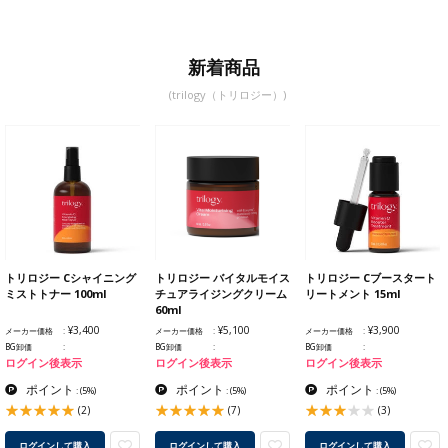
新着商品
(trilogy（トリロジー）)
トリロジー Cシャイニング
トリロジー バイタルモイス
トリロジー Cブースタート
ミストトナー 100ml
チュアライジングクリーム
リートメント 15ml
60ml
¥3,400
¥5,100
¥3,900
メーカー価格
メーカー価格
メーカー価格
BG卸価
BG卸価
BG卸価
ログイン後表示
ログイン後表示
ログイン後表示
ポイント
ポイント
ポイント
:
(5%)
:
(5%)
:
(5%)
(2)
(7)
(3)
ログインして購入
ログインして購入
ログインして購入