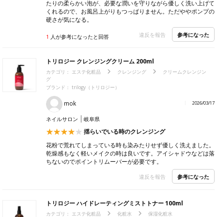
たりの柔らかい泡が、必要な潤いを守りながら優しく洗い上げて
くれるので、お風呂上がりもつっぱりません。ただややポンプの
硬さが気になる。
参考になった
違反を報告
1
人が参考になったと回答
トリロジー クレンジングクリーム 200ml
カテゴリ：
エステ化粧品
クレンジング
クリームクレンジン
グ
ブランド： trilogy（トリロジー）
mok
2026/03/17
ネイルサロン
岐阜県
揺らいでいる時のクレンジング
花粉で荒れてしまっている時も染みたりせず優しく洗えました。
乾燥感もなく軽いメイクの時は良いです。アイシャドウなどは落
ちないのでポイントリムーバーが必要です。
参考になった
違反を報告
トリロジー ハイドレーティングミストトナー 100ml
カテゴリ：
エステ化粧品
化粧水
保湿化粧水