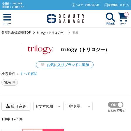
text.skipToContent
text.skipToNavigation
会員数：
755,244
ヘルプ・お問い合わせ
新規登録・ログイン
商品数：
3,885,147
0
商品検索
カート
メニュー
美容商材の卸通販TOP
trilogy（トリロジー）
乳液
trilogy（トリロジー）
お気に入りブランドに追加
検索条件：
すべて解除
乳液
おすすめ順
30
件表示
絞り込み
まとめて表示
1件中 1～1件