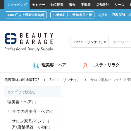
text.skipToContent
text.skipToNavigation
ショッピング
セミナー
独立開業
資金
不動産
店舗設計
リース
755,374
3,000円以上通常送料無料
17時迄注文で最短当日出荷
会員数：
口
Rinnai（リンナイ）
理美容・ヘア
エステ・リラク
美容商材の卸通販TOP
Rinnai（リンナイ）
サロン家具/インテリア/
カテゴリで絞込む
理美容・ヘア
(1)
全ての理美容・ヘア
(1)
サロン家具/インテリ
ア/店舗機器・小物
(1)