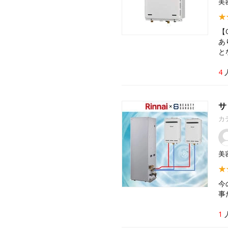
美
【
あ
と
4
サ
カ
美
今
事
1