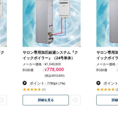
『ク
サロン専用加圧給湯システム『ク
サロン専用
）
イックボイラー』（24号単体）
イックボイラ
メーカー価格
¥1,049,800
メーカー価格
778,000
¥
BG卸価
BG卸価
(税込¥855,800)
ポイント
ポイン
: 7780pt
(1%)
(1)
(2
詳細を見る
詳細