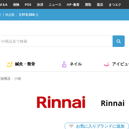
M＆A
保険
POS
決済
ニュース
HP･集客
買取
退店
まつエク
3,918,066
座
商品数：
点
鍼灸・整骨
ネイル
アイビュ
店舗機器・小物
Rinn
お気に入りブランドに追加