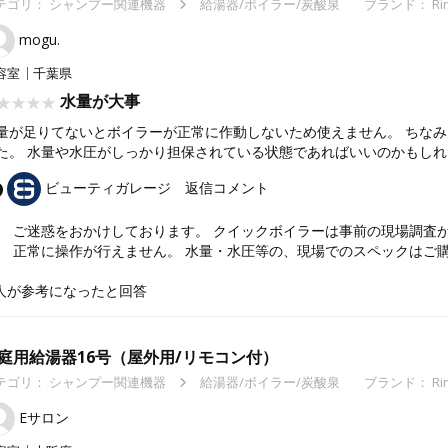
テゴリ：
シャンプー関連機器
給湯器/ボイラー/炭酸泉
ブランド： Ri
mogu.
容室
千葉県
水量が大事
量が足りてないとボイラーが正常に作動しないため使えません。 ちなみ
た。 水量や水圧がしっかり担保されている状態であればいいのかもし
ビューティガレージ
返信コメント
ご迷惑をおかけしております。 クイックボイラーは事前の現場調査
正常に操作が行えません。 水量・水圧等の、現場でのスペックはご
人が参考になったと回答
庭用給湯器16号（屋外用/リモコン付）
テゴリ：
シャンプー関連機器
給湯器/ボイラー/炭酸泉
ブランド： Ri
Eサロン