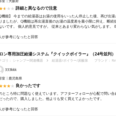
容室
大阪府
詳細と異なるので注意
Q機能】 今までの給湯器はお湯の使用をいったん停止した後、再び出
りましたが、Q機能は再出湯直後のお湯の温度差を最小限に抑え、断続
ないです。 個人的意見ですが。 従来とあまり変わらない気がします。 
人が参考になったと回答
ロン専用加圧給湯システム『クイックボイラー』（24号並列）
テゴリ：
シャンプー関連機器
給湯器/ボイラー/炭酸泉
ブランド： Ri
333kkk
容室
鹿児島県
良かったです
のところ特に問題なく使えています。アフターフォローが心配で問い合
だったので、購入しました。他よりも安く買えてよかったです。
人が参考になったと回答