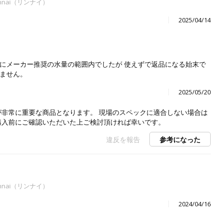
nnai（リンナイ）
2025/04/14
にメーカー推奨の水量の範囲内でしたが 使えずで返品になる始末で
れません。
2025/05/20
が非常に重要な商品となります。 現場のスペックに適合しない場合は
購入前にご確認いただいた上ご検討頂ければ幸いです。
違反を報告
参考になった
nnai（リンナイ）
2024/04/16