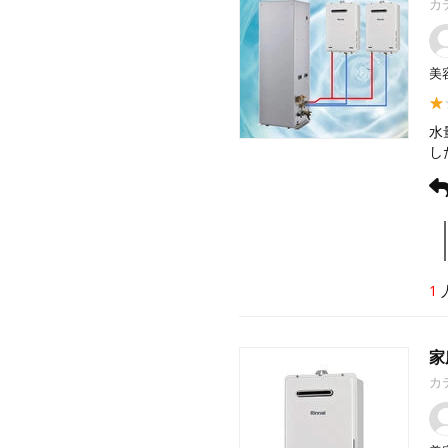
カ
美
水
し
1
家
カ