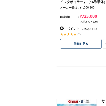
付）
イックボイラー』（16号単体
メーカー価格
¥1,000,800
47,800
725,000
¥
¥
卸価
BG卸価
(税込¥52,580)
(税込¥797,500)
ポイント
ポイント
: 478pt
(1%)
: 7250pt
(1%)
(1)
(2)
詳細を見る
詳細を見る
サ