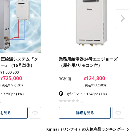
加圧給湯システム『ク
業務用給湯器24号エコジョーズ
ー』（16号単体）
（屋外用/リモコン付）
¥1,000,800
725,000
124,800
¥
¥
BG卸価
(税込¥797,500)
(税込¥137,280)
ト
ポイント
: 7250pt
(1%)
: 1248pt
(1%)
)
(0)
詳細を見る
を見る
Rinnai（リンナイ）の人気商品ランキングへ