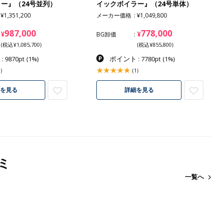
ー』（24号並列）
イックボイラー』（24号単体）
¥1,351,200
メーカー価格
¥1,049,800
987,000
778,000
¥
¥
BG卸価
(税込¥1,085,700)
(税込¥855,800)
ト
ポイント
: 9870pt
(1%)
: 7780pt
(1%)
)
(1)
を見る
詳細を見る
ミ
一覧へ