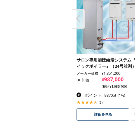
用給湯器16号（屋外用/リモコ
サロン専用加圧給湯システム
付）
イックボイラー』（24号並列
メーカー価格
¥1,351,200
47,800
987,000
¥
¥
卸価
BG卸価
(税込¥52,580)
(税込¥1,085,700)
ポイント
ポイント
: 478pt
(1%)
: 9870pt
(1%)
(1)
(3)
詳細を見る
詳細を見る