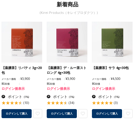
新着商品
(Kirei Products（キレイプロダクツ）)
【薬膳茶】リバティ 3g×20
【薬膳茶】デ・ルー茶スト
【薬膳茶】サラ 4g×30包
包
ロング 4g×30包
¥3,900
¥3,900
¥4,500
メーカー価格
メーカー価格
メーカー価格
BG卸価
BG卸価
BG卸価
ログイン後表示
ログイン後表示
ログイン後表示
ポイント
ポイント
ポイント
:
(1%)
:
(1%)
:
(1%)
(10)
(34)
(3)
ログインして購入
ログインして購入
ログインして購入