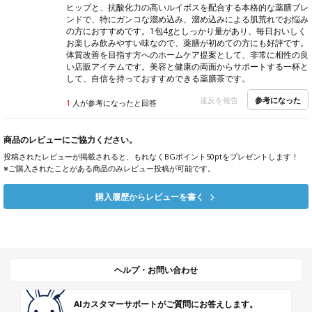
ヒップと、抗酸化力の高いルイボスを配合する本格的な薬膳ブレ
ンドで、特にガンコな溜め込み、溜め込みによる肌荒れでお悩み
の方におすすめです。1包4gとしっかり量があり、毎日おいしく
お楽しみ飲みやすい味なので、薬膳が初めての方にも好評です。
体質改善を目指す方へのホームケア提案として、非常に相性の良
い店販アイテムです。美容と健康の両面からサポートする一杯と
して、自信を持っておすすめできる薬膳茶です。
参考になった
違反を報告
1
人が参考になったと回答
商品のレビューにご協力ください。
投稿されたレビューが掲載されると、もれなくBGポイント50ptをプレゼントします！
※ご購入されたことがある商品のみレビュー投稿が可能です。
購入履歴からレビューを書く
ヘルプ・お問い合わせ
AIカスタマーサポートがご質問にお答えします。