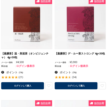
【薬膳茶】温・美巡茶（オンビジュンチ
【薬膳茶】デ・ルー茶ストロング 4g×30包
ャ） 4g×30包
¥4,500
¥3,900
メーカー価格
メーカー価格
ログイン後表示
ログイン後表示
BG卸価
BG卸価
ポイント
ポイント
:
(1%)
:
(1%)
(21)
(34)
ログインして購入
ログインして購入