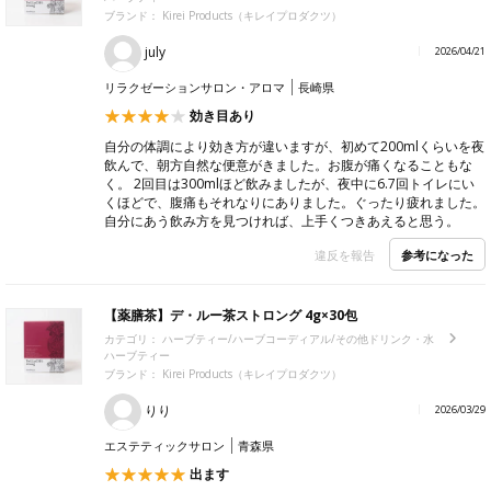
ブランド： Kirei Products（キレイプロダクツ）
july
2026/04/21
リラクゼーションサロン・アロマ
長崎県
効き目あり
自分の体調により効き方が違いますが、初めて200mlくらいを夜
飲んで、朝方自然な便意がきました。お腹が痛くなることもな
く。 2回目は300mlほど飲みましたが、夜中に6.7回トイレにい
くほどで、腹痛もそれなりにありました。ぐったり疲れました。
自分にあう飲み方を見つければ、上手くつきあえると思う。
参考になった
違反を報告
【薬膳茶】デ・ルー茶ストロング 4g×30包
カテゴリ：
ハーブティー/ハーブコーディアル/その他ドリンク・水
ハーブティー
ブランド： Kirei Products（キレイプロダクツ）
りり
2026/03/29
エステティックサロン
青森県
出ます