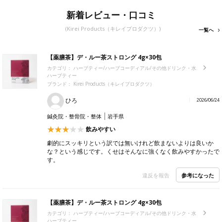
新着レビュー・口コミ
(Kirei Products（キレイプロダクツ）)
一覧へ
【薬膳茶】デ・ルー茶ストロング 4g×30包
カテゴリ：
ハーブティー/ハーブコーディアル/その他ドリンク・水
ハーブティー
ブランド： Kirei Products（キレイプロダクツ）
ひろ
2026/06/24
鍼灸院・整骨院・整体
岩手県
飲みやすい
劇的にスッキリという訳では無いけれど飲まないよりは良いか
な？という感じです。くせはそんなに強くなく飲みやすかったで
す。
参考になった
違反を報告
【薬膳茶】デ・ルー茶ストロング 4g×30包
カテゴリ：
ハーブティー/ハーブコーディアル/その他ドリンク・水
ハーブティー