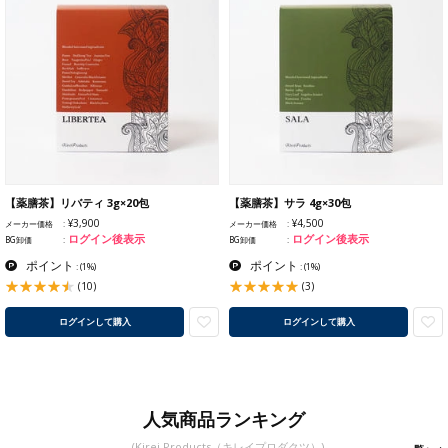
【薬膳茶】リバティ 3g×20包
【薬膳茶】サラ 4g×30包
¥3,900
¥4,500
メーカー価格
メーカー価格
ログイン後表示
ログイン後表示
BG卸価
BG卸価
ポイント
ポイント
:
(1%)
:
(1%)
(10)
(3)
ログインして購入
ログインして購入
人気商品ランキング
(Kirei Products（キレイプロダクツ）)