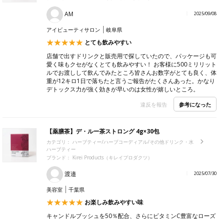
AM
2025/09/08
アイビューティサロン
岐阜県
とても飲みやすい
店舗で出すドリンクと販売用で探していたので、パッケージも可
愛く味もクセがなくとても飲みやすい！ お客様に500ミリリット
ルでお渡しして飲んでみたところ皆さんお数字がとても良く、体
重が12キロ1日で落ちたと言うご報告がたくさんあった。かなり
デトックス力が強く効きが早いのは女性が嬉しいところ。
参考になった
違反を報告
【薬膳茶】デ・ルー茶ストロング 4g×30包
カテゴリ：
ハーブティー/ハーブコーディアル/その他ドリンク・水
ハーブティー
ブランド： Kirei Products（キレイプロダクツ）
渡邉
2025/07/30
美容室
千葉県
お楽しみ飲みやすい味
キャンドルブッシュを50％配合、さらにビタミンC豊富なローズ