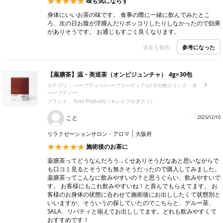
味も気にならず
身体にいいお茶の味です。 食事の際に一緒に飲んでみたとこ
ろ、次の日お腹が浮腫んだりポッコリしたりしなかったので効果
がありそうです。 お通じもすごく良くなります。
参考になった
違反を報告
【薬膳茶】温・美巡茶（オンビジュンチャ） 4g×30包
カテゴリ：
ハーブティー/ハーブコーディアル/その他ドリンク・水
ハーブティー
ブランド： Kirei Products（キレイプロダクツ）
こと
2025/12/10
リラクゼーションサロン・アロマ
大阪府
施術後のお茶に
薬膳茶ってどうなんだろう…くせありそうだなあと思いながらで
も口コミ見るとそうでも無さそうだったので購入してみました。
薬膳茶ってこんなに飲みやすいの？と思うぐらい、飲みやすいで
す。 お客様にもこれ飲みやすいね！と喜んでもらえてます。 お
客様のお身体の状態に合わせて施術後にお出ししたくて状態別と
いいますか、そういうの探していたのでこちらと、デルー茶、
SALA、リバティと揃えてお出ししてます。どれも飲みやすくて
おすすめです！