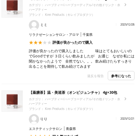
カテゴリ：
ハーブティー/ハーブコーディアル/その他ドリンク・水
ハーブティー
ブランド： Kirei Products（キレイプロダクツ）
ミミ
2025/12/28
リラクゼーションサロン・アロマ
千葉県
評価が良かったので購入
評価が良かったので購入しました 味はとてもおいしいの
でGoodですが ３日くらい飲みましたが お通じ なぜか私には
聞かなかったようで 全然でない。。。 飲み続けたらすっきり
出ることを期待して飲み続けてみます
参考になった
違反を報告
【薬膳茶】温・美巡茶（オンビジュンチャ） 4g×30包
カテゴリ：
ハーブティー/ハーブコーディアル/その他ドリンク・水
ハーブティー
ブランド： Kirei Products（キレイプロダクツ）
りり
2025/12/21
エステティックサロン
青森県