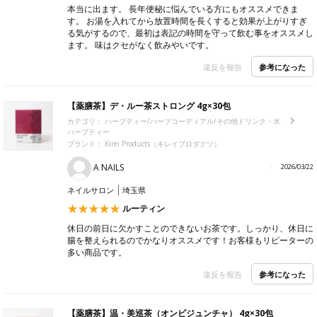
本当に出ます。 長年便秘に悩んでいる方にもオススメできま
す。 お湯を入れてから放置時間を長くすると効果が上がりすぎ
る気がするので、最初は表記の時間を守って飲む事をオススメし
ます。 味はクセがなく飲みやいです。
参考になった
違反を報告
【薬膳茶】デ・ルー茶ストロング 4g×30包
カテゴリ：
ハーブティー/ハーブコーディアル/その他ドリンク・水
ハーブティー
ブランド： Kirei Products（キレイプロダクツ）
A NAILS
2026/03/22
ネイルサロン
埼玉県
ルーティン
休日の前日に欠かすことのできないお茶です。しっかり、休日に
腸を整えられるのでかなりオススメです！お客様もリピーターの
多い商品です。
参考になった
違反を報告
【薬膳茶】温・美巡茶（オンビジュンチャ） 4g×30包