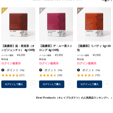
一覧へ
1
2
3
【薬膳茶】温・美巡茶（オ
【薬膳茶】デ・ルー茶スト
【薬膳茶】リバティ 3g×20
ンビジュンチャ） 4g×30包
ロング 4g×30包
包
¥4,500
¥3,900
¥3,900
メーカー価格
メーカー価格
メーカー価格
BG卸価
BG卸価
BG卸価
ログイン後表示
ログイン後表示
ログイン後表示
ポイント
ポイント
ポイント
:
(1%)
:
(1%)
:
(1%)
(21)
(34)
(10)
ログインして購入
ログインして購入
ログインして購入
Kirei Products（キレイプロダクツ）の人気商品ランキングへ