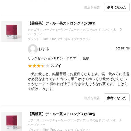
参考になった
違反を報告
【薬膳茶】デ・ルー茶ストロング 4g×30包
カテゴリ：
ハーブティー/ハーブコーディアル/その他ドリンク・水
ハーブティー
ブランド： Kirei Products（キレイプロダクツ）
おまる
2025/11/26
リラクゼーションサロン・アロマ
千葉県
スゴイ
一気に飲むと、結構普通にお腹痛くなります。笑 飲み方に注意
が必要なようです！ 作って半日かけてゆっくり飲めばならない
のかなー？？ 慣れれば上手く付き合えそうなお茶です。 しばら
く続けてみます。
参考になった
違反を報告
【薬膳茶】デ・ルー茶ストロング 4g×30包
カテゴリ：
ハーブティー/ハーブコーディアル/その他ドリンク・水
ハーブティー
ブランド： Kirei Products（キレイプロダクツ）