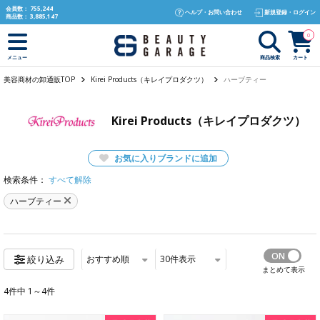
text.skipToContent
text.skipToNavigation
会員数：
755,244
ヘルプ・お問い合わせ
新規登録・ログイン
商品数：
3,885,147
0
商品検索
カート
メニュー
美容商材の卸通販TOP
Kirei Products（キレイプロダクツ）
ハーブティー
Kirei Products（キレイプロダクツ）
お気に入りブランドに追加
検索条件：
すべて解除
ハーブティー
おすすめ順
30
件表示
絞り込み
まとめて表示
4件中 1～4件