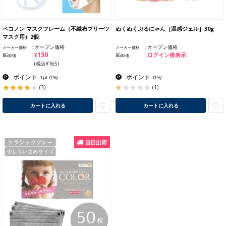
ペコノン マスクフレーム（不織布プリーツ
ぬくぬくぷるにゃん［温感ジェル］30g
マスク用）2個
オープン価格
オープン価格
メーカー価格
メーカー価格
¥150
ログイン後表示
BG卸価
BG卸価
(税込¥165)
ポイント
ポイント
: 1pt
(1%)
:
(1%)
(3)
(1)
カートに入れる
カートに入れる