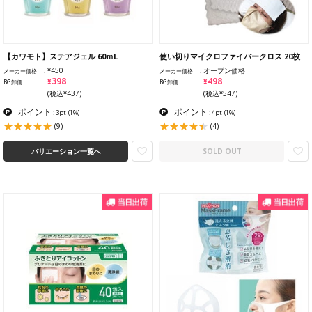
【カワモト】ステアジェル 60ｍL
使い切りマイクロファイバークロス 20枚
¥450
オープン価格
メーカー価格
メーカー価格
¥398
¥498
BG卸価
BG卸価
(税込¥437)
(税込¥547)
ポイント
ポイント
: 3pt
(1%)
: 4pt
(1%)
(9)
(4)
バリエーション一覧へ
SOLD OUT