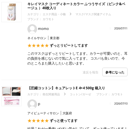
キレイマスク コーディネートカラー ふつうサイズ（ピンク&ベ
ージュ ）40枚入り
カテゴリ：
エステ用品・小物
マスク/マスク関連アイテム
ブランド： カワモト
momo
2026/07/11
ネイルサロン
東京都
ずっとリピートしてます
このマスクはずっとリピートしてます。カラーが可愛いのと、耳
の負担を感じないので気に入ってます。 コスパも良いので、今
のところまた購入したいと思います。
参考になった
違反を報告
【圧縮コットン】キュアレットE 4×4 500g 箱入り
カテゴリ：
衛生関連用品
コットン/ガーゼ
ブランド： カワモト
p
2026/07/10
アイビューティサロン
大阪府
ずっと使ってます
結局これが一番使いやすい気がしていて、ずっと使っています！