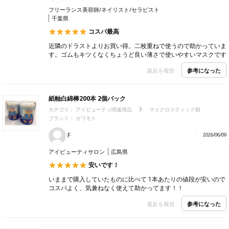
フリーランス美容師/ネイリスト/セラピスト
千葉県
コスパ最高
近隣のドラストよりお買い得。二枚重ねで使うので助かっていま
す。ゴムもキツくなくちょうど良い薄さで使いやすいマスクです
参考になった
違反を報告
紙軸白綿棒200本 2個パック
カテゴリ：
アイビューティ関連用品
マイクロスティック類
ブランド： カワモト
F
2026/06/09
アイビューティサロン
広島県
安いです！
いままで購入していたものに比べて 1本あたりの値段が安いので
コスパよく、気兼ねなく使えて助かってます！！
参考になった
違反を報告