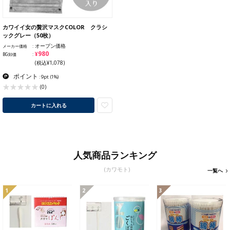
カワイイ女の贅沢マスクCOLOR クラシ
ックグレー（50枚）
オープン価格
メーカー価格
¥980
BG卸価
(税込¥1,078)
ポイント
: 9pt
(1%)
(0)
カートに入れる
人気商品ランキング
(カワモト)
一覧へ
1
2
3