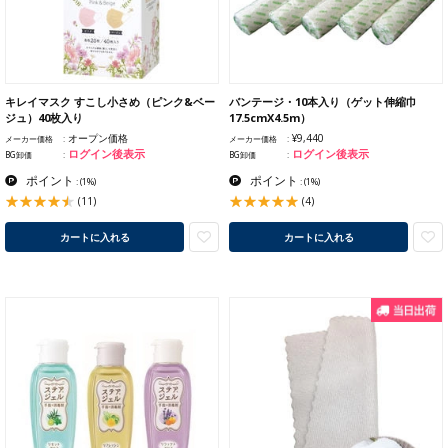
キレイマスク すこし小さめ（ピンク&ベー
バンテージ・10本入り（ゲット伸縮巾
ジュ）40枚入り
17.5cmX4.5m）
オープン価格
¥9,440
メーカー価格
メーカー価格
ログイン後表示
ログイン後表示
BG卸価
BG卸価
ポイント
ポイント
:
(1%)
:
(1%)
(11)
(4)
カートに入れる
カートに入れる