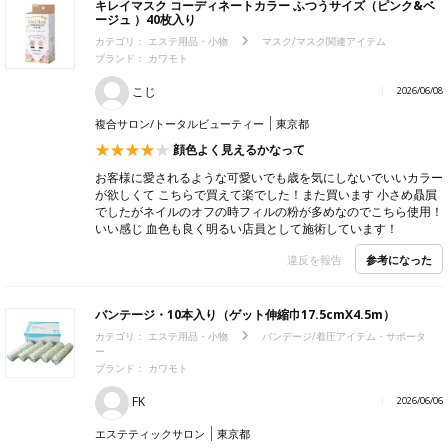
キレイマスク コーディネートカラー ふつうサイズ（ピンク&ベ
ージュ ）40枚入り
カテゴリ：
エステ用品・小物
マスク/マスク関連アイテム
ブランド： カワモト
こじ
2026/06/08
複合サロン/トータルビューティー
東京都
顔色よく見えるかなって
お客様に愛されるような可愛いでも歳を気にしないでいいカラー
が欲しくて こちらで買えて楽でした！また買います 小さめ贔屓
でしたがネイルのオフの時フィルの粉が多めなのでこちら使用！
いい感じ 血色も良く明るい店員として施術しています！
参考になった
違反を報告
バンテージ・10本入り（ゲット伸縮巾17.5cmX4.5m）
カテゴリ：
エステ用品・小物
バンデージ/着圧アイテム・サポータ
ー
ブランド： カワモト
FK
2026/06/06
エステティックサロン
東京都