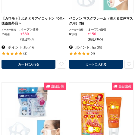
【カワモト】ふきとりアイコットン 40包＜
ペコノン マスクフレーム（洗える立体マス
医薬部外品＞
ク用）2個
オープン価格
オープン価格
メーカー価格
メーカー価格
¥580
¥150
BG卸価
BG卸価
(税込¥638)
(税込¥165)
ポイント
ポイント
: 5pt
(1%)
: 1pt
(1%)
(2)
(4)
カートに入れる
カートに入れる