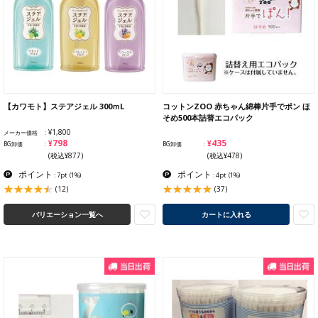
【カワモト】ステアジェル 300ｍL
コットンZOO 赤ちゃん綿棒片手でポン ほ
そめ500本詰替エコパック
¥1,800
メーカー価格
¥798
¥435
BG卸価
BG卸価
(税込¥877)
(税込¥478)
ポイント
ポイント
: 7pt
(1%)
: 4pt
(1%)
(12)
(37)
バリエーション一覧へ
カートに入れる