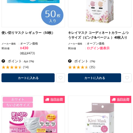
使い切りマスク レギュラー（50枚）
キレイマスク コーディネートカラー ふつ
うサイズ（ピンク&ベージュ ）40枚入り
オープン価格
オープン価格
メーカー価格
メーカー価格
¥430
ログイン後表示
BG卸価
BG卸価
(税込¥473)
ポイント
ポイント
: 4pt
(1%)
:
(1%)
(14)
(35)
カートに入れる
カートに入れる