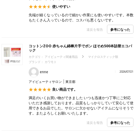
使いやすい
先端が細くなっているので細かい作業にも使いやすいです。本数
もたくさん入っているので、コスパも悪くないです。
参考になった
違反を報告
コットンZOO 赤ちゃん綿棒片手でポン ほそめ500本詰替エコパ
ック
カテゴリ：
アイビューティ関連用品
マイクロスティック類
ブランド： カワモト
enne
2026/07/21
アイビューティサロン
東京都
良い商品です。
満足のいくお買い物ができました いつも迅速かつ丁寧にご対応
いただき感謝しております。品質もしっかりしていて安心して使
用できるお品でした。サロンに欠かせないアイテムになりそうで
す。またよろしくお願いいたします。
参考になった
違反を報告