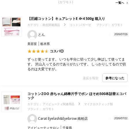
(カワモト)
一覧へ
【圧縮コットン】キュアレットE 4×4 500g 箱入り
カテゴリ：
衛生関連用品
コットン/ガーゼ
ブランド： カワモト
とん
2026/07/26
美容室
栃木県
コスパ◎
ずっと使ってます。 いつも半分に切って少し伸ばして使ってま
す。 沢山入ってるのでありがたいです。 しっかりしてるので切
るのは大変ですが。
参考になった
違反を報告
コットンZOO 赤ちゃん綿棒片手でポン ほそめ500本詰替エコパ
ック
カテゴリ：
アイビューティ関連用品
マイクロスティック類
ブランド： カワモト
Carat Eyelash&Eyebrow 南柏店
2026/07/22
アイビューティサロン
千葉県