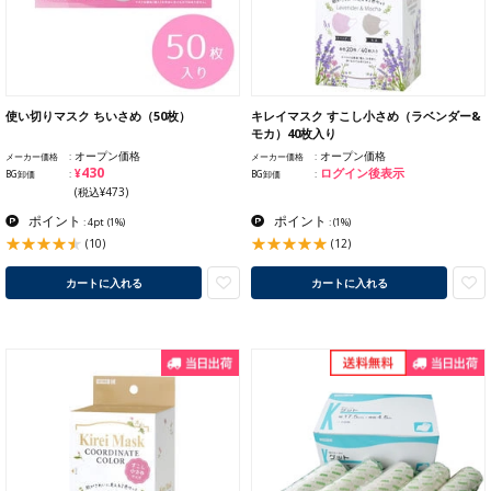
使い切りマスク ちいさめ（50枚）
キレイマスク すこし小さめ（ラベンダー&
モカ）40枚入り
オープン価格
オープン価格
メーカー価格
メーカー価格
¥430
ログイン後表示
BG卸価
BG卸価
(税込¥473)
ポイント
ポイント
: 4pt
(1%)
:
(1%)
(10)
(12)
カートに入れる
カートに入れる