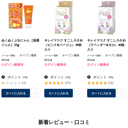
ぬくぬくぷるにゃん［温感
キレイマスク すこし小さめ
キレイマスク すこし小さめ
ジェル］30g
（ピンク&ベージュ）40枚
（ラベンダー&モカ）40枚
入り
入り
オープン価格
オープン価格
オープン価格
メーカー価格
メーカー価格
メーカー価格
BG卸価
BG卸価
BG卸価
ログイン後表示
ログイン後表示
ログイン後表示
ポイント
ポイント
ポイント
:
(1%)
:
(1%)
:
(1%)
(1)
(11)
(12)
カートに入れる
カートに入れる
カートに入れる
新着レビュー・口コミ