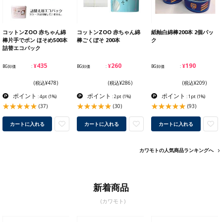
コットンZOO 赤ちゃん綿
コットンZOO 赤ちゃん綿
紙軸白綿棒200本 2個パッ
棒片手でポン ほそめ500本
棒ごくぼそ 200本
ク
詰替エコパック
¥435
¥260
¥190
BG卸価
BG卸価
BG卸価
(税込¥478)
(税込¥286)
(税込¥209)
ポイント
ポイント
ポイント
: 4pt
(1%)
: 2pt
(1%)
: 1pt
(1%)
(37)
(30)
(93)
カートに入れる
カートに入れる
カートに入れる
カワモトの人気商品ランキングへ
新着商品
(カワモト)