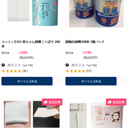
コットンZOO 赤ちゃん綿棒ごくぼそ 200
紙軸白綿棒200本 2個パック
本
¥260
¥190
BG卸価
BG卸価
(税込¥286)
(税込¥209)
ポイント
ポイント
: 2pt
(1%)
: 1pt
(1%)
(30)
(93)
カートに入れる
カートに入れる