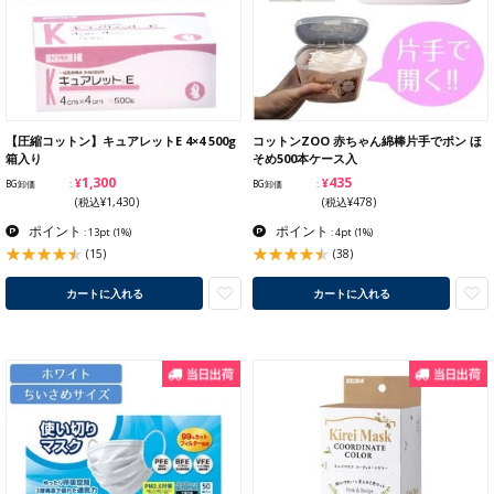
【圧縮コットン】キュアレットE 4×4 500g
コットンZOO 赤ちゃん綿棒片手でポン ほ
箱入り
そめ500本ケース入
¥1,300
¥435
BG卸価
BG卸価
(税込¥1,430)
(税込¥478)
ポイント
ポイント
: 13pt
(1%)
: 4pt
(1%)
(15)
(38)
カートに入れる
カートに入れる