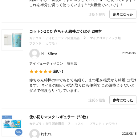
これを半分に切って使っています^ ^大容量でいいです！
参考になった
違反を報告
コットンZOO 赤ちゃん綿棒ごくぼそ 200本
カテゴリ：
アイビューティ関連用品
マイクロスティック類
ブランド： カワモト
Ｎ Olive
2026/07/02
アイビューティサロン
埼玉県
細い！
赤ちゃん綿棒の中でもとても細く、まつ毛を根元から綺麗に拭け
ます。 ネイルの細かい拭き取りにも便利で この綿棒じゃないと
ダメで何度もリピしています。
参考になった
違反を報告
使い切りマスク レギュラー（50枚）
カテゴリ：
衛生関連用品
マスク
ブランド： カワモト
れれれ
2026/06/15