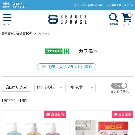
text.skipToContent
text.skipToNavigation
会員数：
755,374
ヘルプ・お問い合わせ
新規登録・ログイン
商品数：
3,918,066
0
商品検索
カート
メニュー
美容商材の卸通販TOP
カワモト
カワモト
お気に入りブランドに追加
おすすめ順
30
件表示
絞り込み
まとめて表示
19件中 1～19件