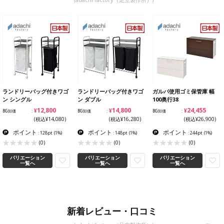
ランドリーバッグ付きワゴ
ランドリーバッグ付きワゴ
ガルバ使用ゴミ保管庫 幅
ン シングル
ン ダブル
100奥行38
¥12,800
¥14,800
¥24,455
BG卸価
BG卸価
BG卸価
(税込¥14,080)
(税込¥16,280)
(税込¥26,900)
ポイント
ポイント
ポイント
: 128pt
(1%)
: 148pt
(1%)
: 244pt
(1%)
(0)
(0)
(0)
バリエーション
バリエーション
バリエーション
一覧へ
一覧へ
一覧へ
新着レビュー・口コミ