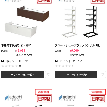
下駄箱下収納ワゴン 幅80
フロート シューズラックシングル 5段
¥9,991
¥9,000
BG卸価
BG卸価
(税込¥10,990)
(税込¥9,900)
ポイント
ポイント
: 99pt
(1%)
: 90pt
(1%)
(0)
(0)
バリエーション一覧へ
バリエーション一覧へ