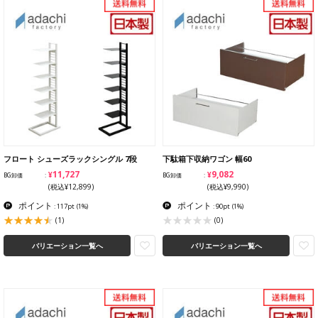
フロート シューズラックシングル 7段
下駄箱下収納ワゴン 幅60
¥11,727
¥9,082
BG卸価
BG卸価
(税込¥12,899)
(税込¥9,990)
ポイント
ポイント
: 117pt
(1%)
: 90pt
(1%)
(1)
(0)
バリエーション一覧へ
バリエーション一覧へ