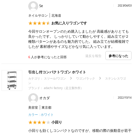
Se
2023/04/03
ネイルサロン
北海道
お気に入りワゴンです
今回サロンオープンのため購入しましたが 高級感がありとても
良かったです。 しっかりしていて動かしやすく、組み立てが２
種類パターンがあるのも魅力的でした。 組み立てが結構複雑で
したが 素材感やサイズなどかなり気に入っています。
参考になった
違反を報告
6
人が参考になったと回答
引出し付コンパクトワゴン ホワイト
カテゴリ：
スツール/ワゴン
ワゴン/ラック
ステンレスワゴ
ン
ブランド： adachi factory（足立製作所）
オカダ
2022/10/14
美容室
東京都
カラー : ホワイト
小回り
小回りも効くしコンパクトなのですが、移動の際の振動音が若干