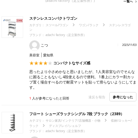
(adachi factory（足立製作所）)
一覧へ
ステンレスコンパクトワゴン
カテゴリ：
スツール/ワゴン
ワゴン/ラック
ステンレスワゴ
ン
ブランド： adachi factory（足立製作所）
こつ
2025/11/03
美容室
愛知県
コンパクトなサイズ感
思ったより小さめかなと思いましたが、1人美容室なのでそんな
に困ることもないし4段使えるので便利。 1番上にカラー剤カッ
プ置く場合すべるので耐震マットを貼って滑らないようにしてま
す。
参考になった
違反を報告
1
人が参考になったと回答
フロート シューズラックシングル 7段 ブラック（2389）
カテゴリ：
サロン家具/インテリア/店舗機器・小物
収納/ロッカー/
ラック
ディスプレイ/シェルフ
ブランド： adachi factory（足立製作所）