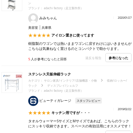
ン
ブランド： adachi factory（足立製作所）
みみちゃん
2020/01/27
美容室
兵庫県
アイロン置きに使ってます
樹脂製のワゴンでは熱いままワゴンに戻すわけにはいきませんが
こちらは気兼ねなく置けるのとコンパクトで助かります。
参考になった
違反を報告
5
人が参考になったと回答
ステンレス天板伸縮ラック
カテゴリ：
サロン家具/インテリア/店舗機器・小物
収納/ロッカー/
ラック
ディスプレイ/シェルフ
ブランド： adachi factory（足立製作所）
ビューティガレージ
スタッフレビュー
2019/02/22
キッチン用ですが・・・
タオルウォーマーSサイズとMサイズであれば、こちらのラック
にスッキリ収納できます。スペースの有効活用にオススメです！