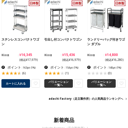
ステンレスコンパクトワゴ
引出し付コンパクトワゴン
ランドリーバッグ付きワゴ
ン
ン ダブル
¥16,345
¥15,436
¥14,800
BG卸価
BG卸価
BG卸価
(税込¥17,979)
(税込¥16,979)
(税込¥16,280)
ポイント
ポイント
ポイント
: 163pt
(1%)
: 154pt
(1%)
: 148pt
(1%)
(6)
(1)
(0)
バリエーション
バリエーション
カートに入れる
一覧へ
一覧へ
adachi factory（足立製作所）の人気商品ランキングへ
新着商品
(adachi factory（足立製作所）)