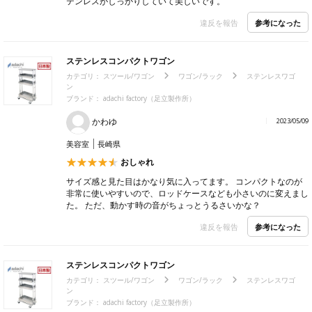
テンレスがしっかりしていて美しいです。
参考になった
違反を報告
ステンレスコンパクトワゴン
カテゴリ：
スツール/ワゴン
ワゴン/ラック
ステンレスワゴ
ン
ブランド： adachi factory（足立製作所）
かわゆ
2023/05/09
美容室
長崎県
おしゃれ
サイズ感と見た目はかなり気に入ってます。 コンパクトなのが
非常に使いやすいので、ロッドケースなども小さいのに変えまし
た。 ただ、動かす時の音がちょっとうるさいかな？
参考になった
違反を報告
ステンレスコンパクトワゴン
カテゴリ：
スツール/ワゴン
ワゴン/ラック
ステンレスワゴ
ン
ブランド： adachi factory（足立製作所）