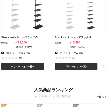
Stack rack シューズラック-5
Stack rack シューズラック-7
¥13,500
¥15,500
BG卸価
BG卸価
(税込¥14,850)
(税込¥17,050)
ポイント
ポイント
: 135pt
(1%)
: 155pt
(1%)
(0)
(0)
バリエーション一覧へ
バリエーション一覧へ
人気商品ランキング
(adachi factory（足立製作所）)
一覧へ
1
2
3