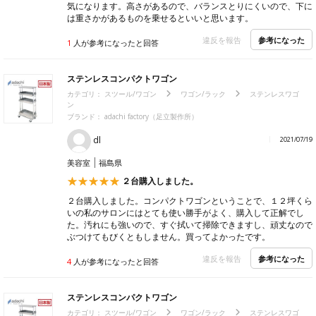
気になります。高さがあるので、バランスとりにくいので、下に
は重さかがあるものを乗せるといいと思います。
参考になった
違反を報告
1
人が参考になったと回答
ステンレスコンパクトワゴン
カテゴリ：
スツール/ワゴン
ワゴン/ラック
ステンレスワゴ
ン
ブランド： adachi factory（足立製作所）
dl
2021/07/19
美容室
福島県
２台購入しました。
２台購入しました。コンパクトワゴンということで、１２坪くら
いの私のサロンにはとても使い勝手がよく、購入して正解でし
た。汚れにも強いので、すぐ拭いて掃除できますし、頑丈なので
ぶつけてもびくともしません。買ってよかったです。
参考になった
違反を報告
4
人が参考になったと回答
ステンレスコンパクトワゴン
カテゴリ：
スツール/ワゴン
ワゴン/ラック
ステンレスワゴ