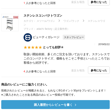
参考になった
違反を報告
1
人が参考になったと回答
ステンレスコンパクトワゴン
カテゴリ：
スツール/ワゴン
ワゴン/ラック
ステンレスワゴ
ン
ブランド： adachi factory（足立製作所）
ビューティガレージ
スタッフレビュー
2019/02/22
とっても好評☆
取扱い開始依頼、多くのご注文を頂いております。ステンレスで
このコンパクトサイズ、価格もそこそこ手頃といったところでお
客様から好評です。
参考になった
違反を報告
4
人が参考になったと回答
商品のレビューにご協力ください。
投稿されたレビューが掲載されると、もれなくBGポイント50ptをプレゼントします！
※ご購入されたことがある商品のみレビュー投稿が可能です。
購入履歴からレビューを書く