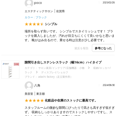
poco
2025/02/28
エステティックサロン
佐賀県
カラー : ブラック
シンプル
場所を取らず良いです。 シンプルでスタイリッシュです！ ブラ
ックを購入しましたが、汚れが目立ちにくくて良いかなと思いま
す。 靴がはみ出るので、乗せる時は注意が少し必要です。
参考になった
違反を報告
隙間引き出しステンレスラック（幅16cm）ハイタイプ
カテゴリ：
サロン家具/インテリア/店舗機器・小物
収納/ロッカー/
ラック
ディスプレイ/シェルフ
ブランド： adachi factory（足立製作所）
八角
2024/08/30
美容室
東京都
化粧品や在庫のストックに最高です。
スタッフルームの微妙な隙間にぴったりで高さも高すぎず低すぎ
ず。 収納もしっかりありますのでストックしやすいですし、ス