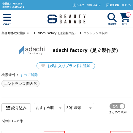
text.skipToContent
text.skipToNavigation
会員数：
755,286
ヘルプ・お問い合わせ
新規登録・ログイン
商品数：
3,895,218
0
商品検索
カート
メニュー
美容商材の卸通販TOP
adachi factory（足立製作所）
エントランス収納
adachi factory（足立製作所）
お気に入りブランドに追加
検索条件：
すべて解除
エントランス収納
おすすめ順
30
件表示
絞り込み
まとめて表示
6件中 1～6件