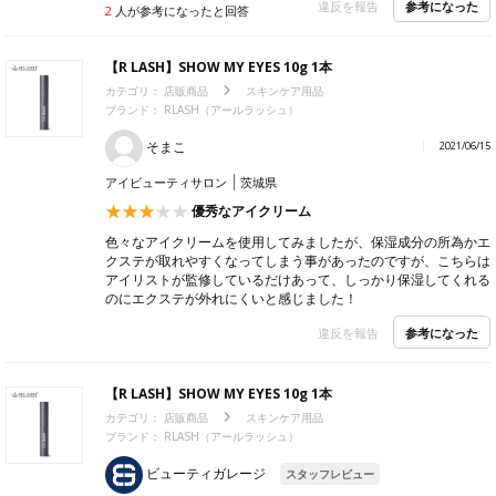
参考になった
違反を報告
2
人が参考になったと回答
【R LASH】SHOW MY EYES 10g 1本
カテゴリ：
店販商品
スキンケア用品
ブランド： RLASH（アールラッシュ）
そまこ
2021/06/15
アイビューティサロン
茨城県
優秀なアイクリーム
色々なアイクリームを使用してみましたが、保湿成分の所為かエ
クステが取れやすくなってしまう事があったのですが、こちらは
アイリストが監修しているだけあって、しっかり保湿してくれる
のにエクステが外れにくいと感じました！
参考になった
違反を報告
【R LASH】SHOW MY EYES 10g 1本
カテゴリ：
店販商品
スキンケア用品
ブランド： RLASH（アールラッシュ）
ビューティガレージ
スタッフレビュー