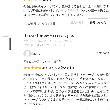
発色は薄めのイメージです。色が誰にでも似合うような感じです
のでお客様に勧めやすい色です。毛が生えていない部分を描くに
はこれ一つでは適していないかとおもいます。
参考になった
違反を報告
1
人が参考になったと回答
【R LASH】SHOW MY EYES 10g 1本
カテゴリ：
店販商品
スキンケア用品
ブランド： RLASH（アールラッシュ）
lavrish
2021/10/23
アイビューティサロン
福岡県
めちゃくちゃ良いです！
先端がヘラになっているので、目の周りをマッサージしながら塗
布できます。 目の周りの血流が良くなり、寝付きも良くなりま
した！ 翌朝クマも薄くなっていて、使っていない時との差は歴
然！ 他のアイクリームは、ジャー型になっていて付属のヘラで
すくって塗布しますが、このタイプは必要な分だけ押したら出て
きて酸化しにくく、より新鮮なクリームが塗布出来る感覚です。
マッサージもできてくまも改善できて、一石二鳥のおすすめアイ
クリームです。