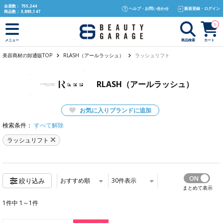
text.skipToContent
text.skipToNavigation
会員数：
755,244
ヘルプ・お問い合わせ
新規登録・ログイン
商品数：
3,885,147
0
商品検索
カート
メニュー
美容商材の卸通販TOP
RLASH（アールラッシュ）
ラッシュリフト
RLASH（アールラッシュ）
お気に入りブランドに追加
検索条件：
すべて解除
ラッシュリフト
おすすめ順
30
件表示
絞り込み
まとめて表示
1件中 1～1件