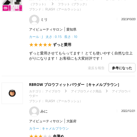
（フラット）
フラット（ブラック）
ブランド： RLASH（アールラッシュ）
ミリ
2023/10/20
アイビューティサロン
愛知県
カール : J 太さ : 0.15 長さ : 10
ずっと愛用
ずっと愛用させてもらってます！ とても使いやすく自然な仕上
がりになります！ お客様にも大変好評です！
参考になった
違反を報告
RBROW ブロウフィットパウダー［キャメルブラウン］
カテゴリ：
アイブロウ
アイブロウメイク用品
アイブロウパ
ウダー
ブランド： RLASH（アールラッシュ）
みに
2022/12/21
アイビューティサロン
大阪府
カラー : キャメルブラウン
色薄め