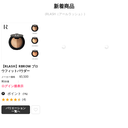
新着商品
(RLASH（アールラッシュ）)
【RLASH】RBROW ブロ
ウフィットパウダー
¥3,500
メーカー価格
BG卸価
ログイン後表示
ポイント
:
(1%)
(4)
バリエーション
一覧へ