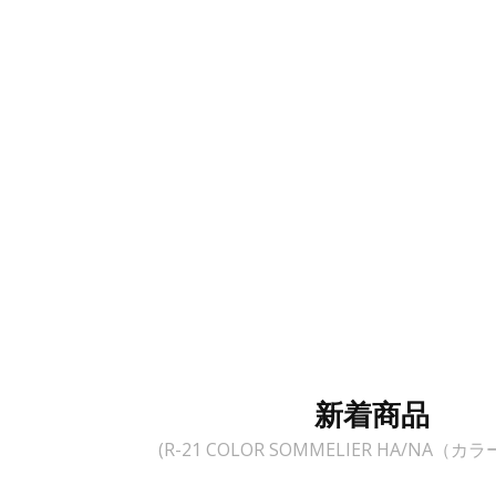
新着商品
(R-21 COLOR SOMMELIER HA/NA（