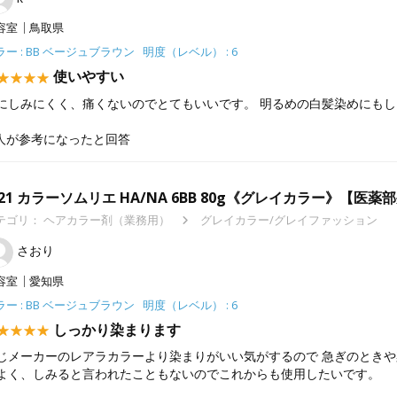
容室
鳥取県
ラー : BB ベージュブラウン 明度（レベル） : 6
使いやすい
にしみにくく、痛くないのでとてもいいです。 明るめの白髪染めにも
人が参考になったと回答
-21 カラーソムリエ HA/NA 6BB 80g《グレイカラー》【医薬
テゴリ：
ヘアカラー剤（業務用）
グレイカラー/グレイファッション
さおり
容室
愛知県
ラー : BB ベージュブラウン 明度（レベル） : 6
しっかり染まります
じメーカーのレアラカラーより染まりがいい気がするので 急ぎのときや
よく、しみると言われたこともないのでこれからも使用したいです。