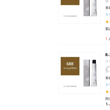
美
カ
肌
1
R
カ
美
カ
同
も