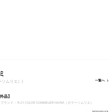
ミ
一覧へ
カラーソムリエ）)
部外品】
ブランド： R-21 COLOR SOMMELIER HA/NA（カラーソムリエ）
2023/02/13