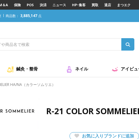
M＆A
保険
POS
決済
ニュース
HP･集客
買取
退店
まつエク
3,885,147
座
商品数：
点
NA（カラーソムリエ）
鍼灸・整骨
ネイル
アイビュ
MMELIER HA/NA（カラーソムリエ）
R-21 COLOR SOMME
お気に入りブランドに追加