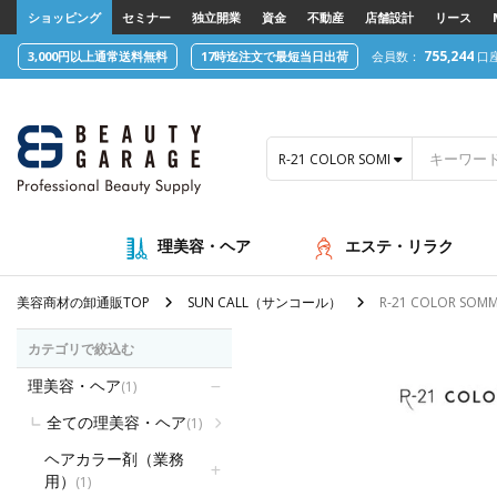
text.skipToContent
text.skipToNavigation
ショッピング
セミナー
独立開業
資金
不動産
店舗設計
リース
755,244
3,000円以上通常送料無料
17時迄注文で最短当日出荷
会員数：
口
R-21 COLOR SOMMELIER HA/
理美容・ヘア
エステ・リラク
美容商材の卸通販TOP
SUN CALL（サンコール）
R-21 COLOR SO
カテゴリで絞込む
理美容・ヘア
(1)
全ての理美容・ヘア
(1)
ヘアカラー剤（業務
用）
(1)