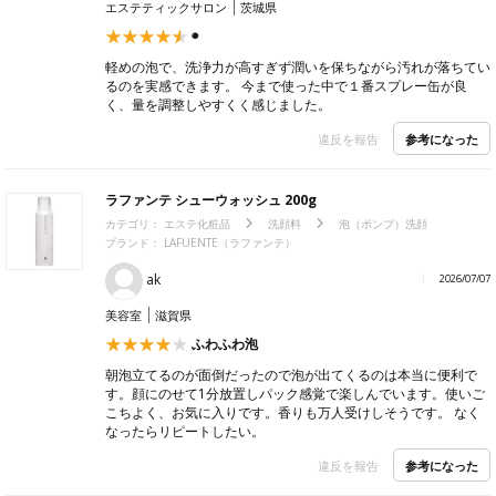
エステティックサロン
茨城県
◉
軽めの泡で、洗浄力が高すぎず潤いを保ちながら汚れが落ちてい
るのを実感できます。 今まで使った中で１番スプレー缶が良
く、量を調整しやすくく感じました。
参考になった
違反を報告
ラファンテ シューウォッシュ 200g
カテゴリ：
エステ化粧品
洗顔料
泡（ポンプ）洗顔
ブランド： LAFUENTE（ラファンテ）
ak
2026/07/07
美容室
滋賀県
ふわふわ泡
朝泡立てるのが面倒だったので泡が出てくるのは本当に便利で
す。顔にのせて1分放置しパック感覚で楽しんでいます。使いご
こちよく、お気に入りです。香りも万人受けしそうです。 なく
なったらリピートしたい。
参考になった
違反を報告