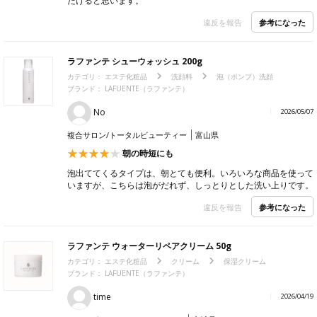
だけると思います。
参考になった
違反を報告
ラファンテ シューウォッシュ 200g
カテゴリ：
エステ化粧品
洗顔料
泡（ポンプ）洗顔
ブランド： LAFUENTE（ラファンテ）
No
2026/05/07
複合サロン/トータルビューティー
富山県
朝の時短にも
泡出ててくるタイプは、朝とても便利。いろいろな商品を使って
いますが、こちらは泡がだれず、しっとりとした洗い上りです。
参考になった
違反を報告
ラファンテ ウォーターリペアクリーム 50g
カテゴリ：
エステ化粧品
クリーム
保湿クリーム
ブランド： LAFUENTE（ラファンテ）
time
2026/04/19