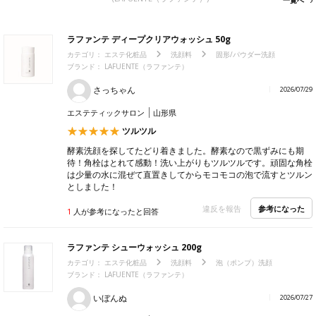
一覧へ
ラファンテ ディープクリアウォッシュ 50g
カテゴリ：
エステ化粧品
洗顔料
固形/パウダー洗顔
ブランド： LAFUENTE（ラファンテ）
さっちゃん
2026/07/29
エステティックサロン
山形県
ツルツル
酵素洗顔を探してたどり着きました。酵素なので黒ずみにも期
待！角栓はとれて感動！洗い上がりもツルツルです。頑固な角栓
は少量の水に混ぜて直置きしてからモコモコの泡で流すとツルン
としました！
参考になった
違反を報告
1
人が参考になったと回答
ラファンテ シューウォッシュ 200g
カテゴリ：
エステ化粧品
洗顔料
泡（ポンプ）洗顔
ブランド： LAFUENTE（ラファンテ）
いぼんぬ
2026/07/27