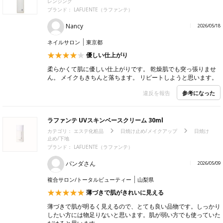
レンジング
ブランド： LAFUENTE（ラファンテ）
Nancy
2026/05/18
ネイルサロン
東京都
優しい仕上がり
柔らかくて肌に優しい仕上がりです。 乾燥肌でも突っ張りませ
ん。 メイクもきちんと落ちます。 リピートしようと思います。
参考になった
違反を報告
ラファンテ UVスキンベースクリーム 30ml
カテゴリ：
エステ化粧品
日焼け止め/メイクアップ
日焼け
止め/下地
ブランド： LAFUENTE（ラファンテ）
パンダさん
2026/05/09
複合サロン/トータルビューティー
山梨県
薄づきで肌がきれいに見える
薄づきで肌が明るく見えるので、とても良い品物です。しっかり
したい方には物足りないと思います。肌が弱い方でも使っていた