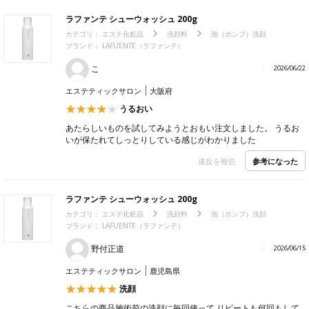
ラファンテ シューウォッシュ 200g
カテゴリ：
エステ化粧品
洗顔料
泡（ポンプ）洗顔
ブランド： LAFUENTE（ラファンテ）
こ
2026/06/22
エステティックサロン
大阪府
うるおい
あたらしいものを試してみようとおもい注文しました。 うるお
いが保たれてしっとりしている感じがわかりました
参考になった
違反を報告
ラファンテ シューウォッシュ 200g
カテゴリ：
エステ化粧品
洗顔料
泡（ポンプ）洗顔
ブランド： LAFUENTE（ラファンテ）
野付正道
2026/06/15
エステティックサロン
鹿児島県
洗顔
こちらの商品施術前の洗顔に毎回使って リピートも何回もして