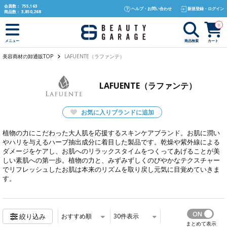
text.skipToContent
text.skipToNavigation
会員数：
755,163
ヘルプ・お問い合わせ
新規登録・ログイン
商品数：
3,850,268
0
商品検索
カート
メニュー
美容商材の卸通販TOP
LAFUENTE（ラファンテ）
LAFUENTE（ラファンテ）
お気に入りブランドに追加
植物の力にこだわった大人肌を応援するスキンケアブランド。お肌に潤い
やハリを与えるハーブ抽出成分に着目した製品です。乾燥や紫外線による
ダメージをケアし、お肌へのリラックスタイムをつくってあげることが美
しい素肌への第一歩。植物の力と、みずみずしくのびやかなテクスチャー
でリフレッシュしたお肌は本来のリズムを取り戻し元気に目覚めていきま
す。
おすすめ順
30
件表示
絞り込み
まとめて表示