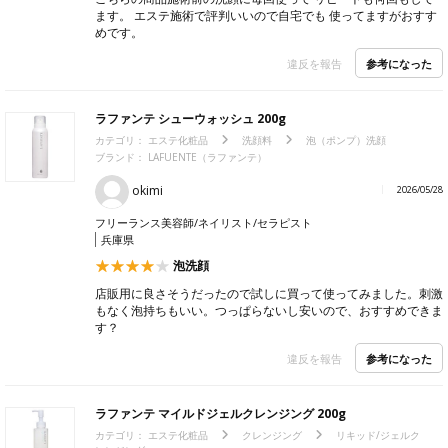
ます。 エステ施術で評判いいので自宅でも 使ってますがおすす
めです。
参考になった
違反を報告
ラファンテ シューウォッシュ 200g
カテゴリ：
エステ化粧品
洗顔料
泡（ポンプ）洗顔
ブランド： LAFUENTE（ラファンテ）
okimi
2026/05/28
フリーランス美容師/ネイリスト/セラピスト
兵庫県
泡洗顔
店販用に良さそうだったので試しに買って使ってみました。刺激
もなく泡持ちもいい。つっぱらないし安いので、おすすめできま
す？
参考になった
違反を報告
ラファンテ マイルドジェルクレンジング 200g
カテゴリ：
エステ化粧品
クレンジング
リキッド/ジェルク