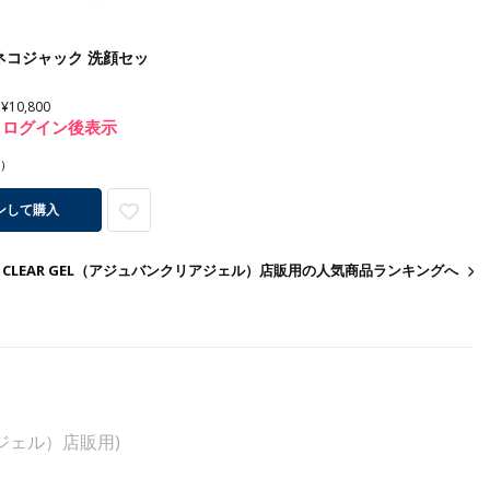
ネコジャック 洗顔セッ
¥10,800
ログイン後表示
)
ンして購入
NT CLEAR GEL（アジュバンクリアジェル）店販用の人気商品ランキングへ
リアジェル）店販用)