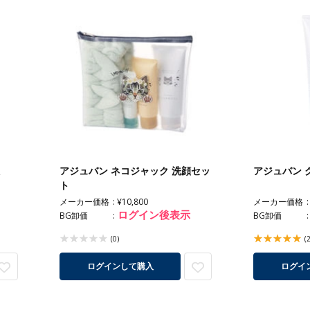
アジュバン ネコジャック 洗顔セッ
アジュバン ク
ト
メーカー価格
¥10,800
メーカー価格
ログイン後表示
BG卸価
BG卸価
(0)
(
ログインして購入
ログイ