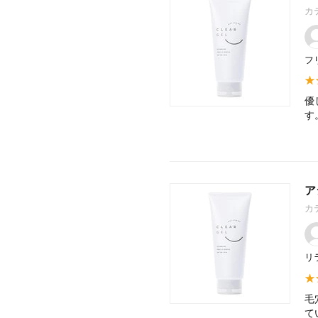
カ
フ
優
す
ア
カ
リ
毛
て