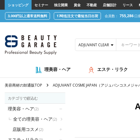
text.skipToContent
text.skipToNavigation
ショッピング
セミナー
独立開業
資金
不動産
店舗設計
リース
755,286
3,000円以上通常送料無料
17時迄注文で最短当日出荷
会員数：
口
ADJUVANT CLEAR GEL（アジ
理美容・ヘア
エステ・リラク
美容商材の卸通販TOP
ADJUVANT COSME JAPAN（アジュバンコスメジ
カテゴリで絞込む
理美容・ヘア
(2)
全ての理美容・ヘア
(2)
店販用コスメ
(2)
エステ・リラク
(3)