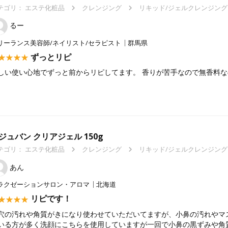
テゴリ：
エステ化粧品
クレンジング
リキッド/ジェルクレンジング
るー
リーランス美容師/ネイリスト/セラピスト
群馬県
ずっとリピ
しい使い心地でずっと前からリピしてます。 香りが苦手なので無香料な
。
ジュバン クリアジェル 150g
テゴリ：
エステ化粧品
クレンジング
リキッド/ジェルクレンジング
あん
ラクゼーションサロン・アロマ
北海道
リピです！
穴の汚れや角質がきになり使わせていただいてますが、小鼻の汚れやマ
いる方が多く洗顔にこちらを使用していますが一回で小鼻の黒ずみや角