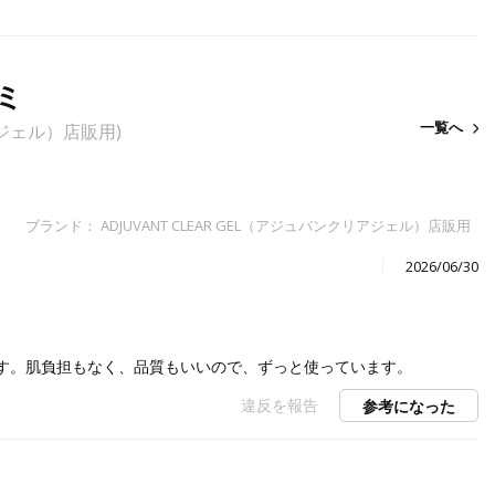
ミ
一覧へ
リアジェル）店販用)
ブランド： ADJUVANT CLEAR GEL（アジュバンクリアジェル）店販用
2026/06/30
す。肌負担もなく、品質もいいので、ずっと使っています。
違反を報告
参考になった