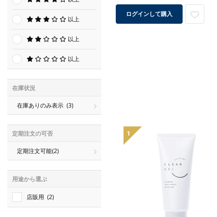
ログインして購入
以上
以上
以上
在庫状況
在庫ありのみ表示
(3)
定期注文の可否
1
定期注文可能
(2)
用途から選ぶ
店販用
(2)