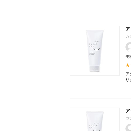
ア
カ
美
ア
り
ア
カ