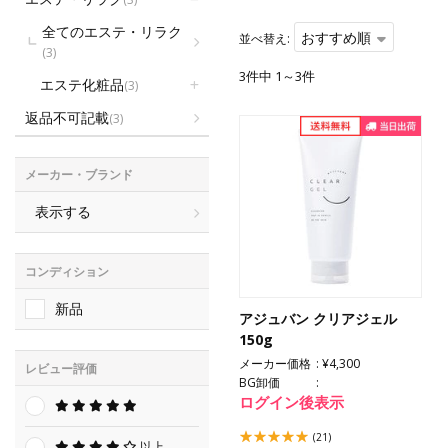
全てのエステ・リラク
おすすめ順
並べ替え:
(3)
3件中 1～3件
エステ化粧品
(3)
返品不可記載
(3)
メーカー・ブランド
表示する
コンディション
新品
アジュバン クリアジェル
150g
メーカー価格
¥4,300
レビュー評価
BG卸価
ログイン後表示
(21)
以上