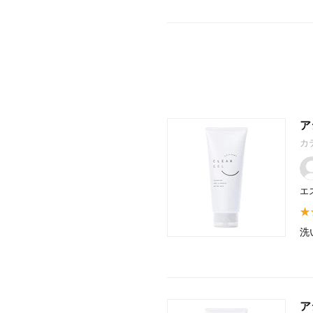
ア
カ
エ
洗
ア