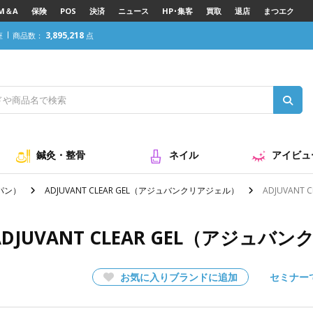
M＆A
保険
POS
決済
ニュース
HP･集客
買取
退店
まつエク
3,895,218
座
商品数：
点
ュバンクリアジェル）店販用
鍼灸・整骨
ネイル
アイビュ
ャパン）
ADJUVANT CLEAR GEL（アジュバンクリアジェル）
ADJUVANT
ADJUVANT CLEAR GEL（アジュ
お気に入りブランドに追加
セミナー