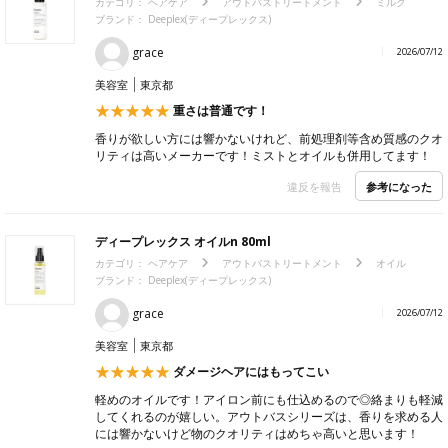
カテゴリ：
ヘアケア
アウトバストリートメント
ミルク
ブランド： Deeplex(ディープレックス)
grace
2026/07/12
美容室
東京都
重さは普通です！
香りが欲しい方には響かないけれど、前処理剤等含め質感のクオ
リティは高いメーカーです！ミストとオイルも併用してます！
参考になった
違反を報告
ディープレックス オイルn 80ml
カテゴリ：
ヘアケア
アウトバストリートメント
オイル
ブランド： Deeplex(ディープレックス)
grace
2026/07/12
美容室
東京都
ダメージヘアにはもってこい
軽めのオイルです！アイロン前にも仕込めるので◎絡まりも軽減
してくれるのが嬉しい。アウトバスシリーズは、香りを求める人
には響かないけど物のクオリティはめちゃ高いと思います！