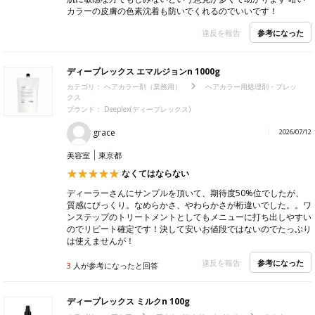
カラーの皮膚の色素沈着も防いでくれるのでいいです！
参考になった
違反を報告
ディープレックス エマルジョンn 1000g
カテゴリ：
ヘアカラー剤（業務用）
ヘアカラー用処理剤・プレッ
クス
ブランド： Deeplex(ディープレックス)
grace
2026/07/12
美容室
東京都
なくてはならない
ディーラーさんにサンプルを頂いて、期待度50%位でしたが、
質感にびっくり。なめらかさ、やわらかさが桁違いでした。。ワ
ンステップのトリートメントとしてもメニューに打ち出しやすい
のでリピート確定です！決して安いお値段ではないのでたっぷり
は使えませんが！
参考になった
違反を報告
3
人が参考になったと回答
ディープレックス ミルクn 100g