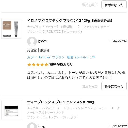
参考になった
違反を報告
イロノワ クロマテック ブラウン12 120g【医薬部外品】
カテゴリ：
ヘアカラー剤（業務用）
ファッションカラー
ブランド： CHROMATECH(クロマテック)
grace
2026/07/12
美容室
東京都
カラー : bronwn ブラウン 明度（レベル） : 12
揮発が染みない
コスパよし。粘土もよし。トーンが高い＆6%だと敏感なお客様
は揮発したので目に沁みるという方でも大丈夫でした！
参考になった
違反を報告
ディープレックス プレミアムマスクn 200g
カテゴリ：
ヘアケア
トリートメント/コンディショナー
ダ
メージヘア用トリートメント
ブランド： Deeplex(ディープレックス)
haru
2026/07/07