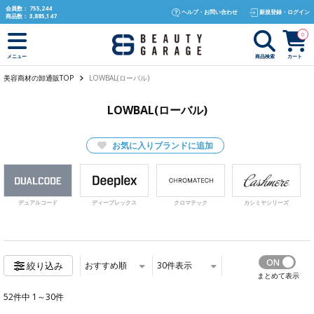
text.skipToContent
text.skipToNavigation
会員数：
755,244
ヘルプ・お問い合わせ
新規登録・ログイン
商品数：
3,885,147
0
商品検索
カート
メニュー
美容商材の卸通販TOP
LOWBAL(ローバル)
LOWBAL(ローバル)
お気に入りブランドに追加
デュアルコード
ディープレックス
クロマテック
カシミヤシリーズ
おすすめ順
30
件表示
絞り込み
まとめて表示
52件中 1～30件