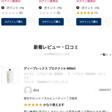
ログイン後表示
ログイン後表示
ログイン後表示
ポイント
ポイント
ポイント
:
(1%)
:
(1%)
:
(1%)
(0)
(0)
(1)
ログインして購入
ログインして購入
ログインして購入
新着レビュー・口コミ
(LOWBAL(ローバル))
一覧へ
ディープレックス プロテクトn 400ml
カテゴリ：
ヘアカラー剤（業務用）
ヘアカラー用処理剤・プレッ
クス
ブランド： Deeplex(ディープレックス)
diva
2026/07/27
複合サロン/トータルビューティー
大阪府
かなり使えます
肌に敏感な方でもしみないという意見が多くて助かります 暗い