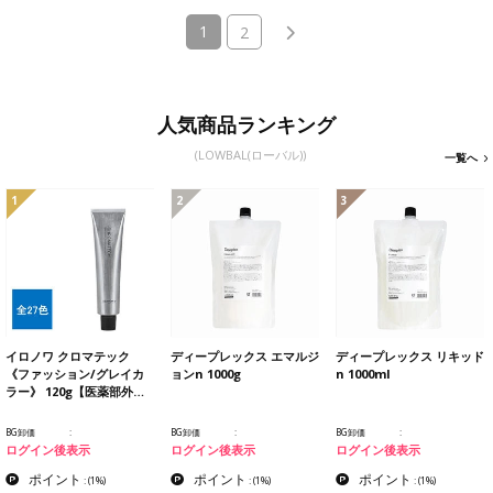
(current)
1
2
人気商品ランキング
(LOWBAL(ローバル))
一覧へ
1
2
3
イロノワ クロマテック
ディープレックス エマルジ
ディープレックス リキッド
《ファッション/グレイカ
ョンn 1000g
n 1000ml
ラー》 120g【医薬部外…
BG卸価
BG卸価
BG卸価
ログイン後表示
ログイン後表示
ログイン後表示
ポイント
ポイント
ポイント
:
(1%)
:
(1%)
:
(1%)