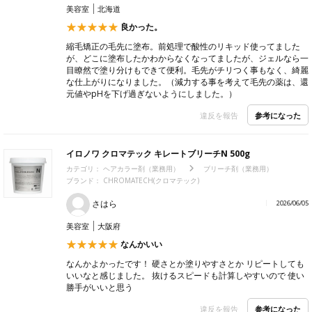
美容室
北海道
良かった。
縮毛矯正の毛先に塗布。前処理で酸性のリキッド使ってました
が、どこに塗布したかわからなくなってましたが、ジェルなら一
目瞭然で塗り分けもできて便利。毛先がチリつく事もなく、綺麗
な仕上がりになりました。（減力する事を考えて毛先の薬は、還
元値やpHを下げ過ぎないようにしました。）
参考になった
違反を報告
イロノワ クロマテック キレートブリーチN 500g
カテゴリ：
ヘアカラー剤（業務用）
ブリーチ剤（業務用）
ブランド： CHROMATECH(クロマテック)
さはら
2026/06/05
美容室
大阪府
なんかいい
なんかよかったです！ 硬さとか塗りやすさとか リピートしても
いいなと感じました。 抜けるスピードも計算しやすいので 使い
勝手がいいと思う
参考になった
違反を報告