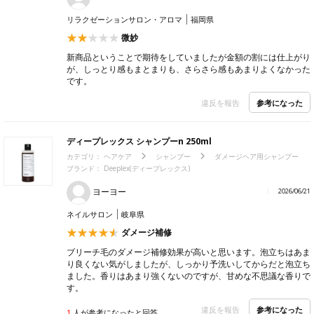
リラクゼーションサロン・アロマ
福岡県
微妙
新商品ということで期待をしていましたが金額の割には仕上がり
が、しっとり感もまとまりも、さらさら感もあまりよくなかった
です。
参考になった
違反を報告
ディープレックス シャンプーn 250ml
カテゴリ：
ヘアケア
シャンプー
ダメージヘア用シャンプー
ブランド： Deeplex(ディープレックス)
ヨーヨー
2026/06/21
ネイルサロン
岐阜県
ダメージ補修
ブリーチ毛のダメージ補修効果が高いと思います。泡立ちはあま
り良くない気がしましたが、しっかり予洗いしてからだと泡立ち
ました。香りはあまり強くないのですが、甘めな不思議な香りで
す。
参考になった
違反を報告
1
人が参考になったと回答