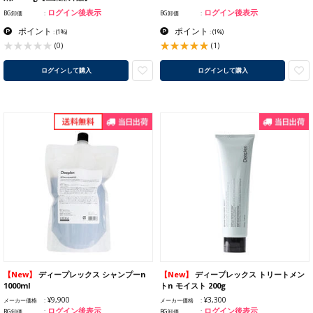
ログイン後表示
ログイン後表示
BG卸価
BG卸価
ポイント
ポイント
:
(1%)
:
(1%)
(1)
(0)
ログインして購入
ログインして購入
【New】
ディープレックス シャンプーn
【New】
ディープレックス トリートメン
1000ml
トn モイスト 200g
¥9,900
¥3,300
メーカー価格
メーカー価格
ログイン後表示
ログイン後表示
BG卸価
BG卸価