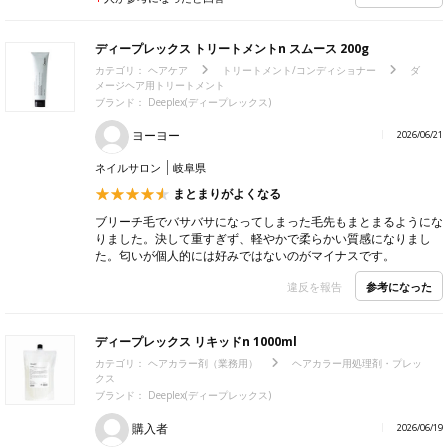
ディープレックス トリートメントn スムース 200g
カテゴリ：
ヘアケア
トリートメント/コンディショナー
ダ
メージヘア用トリートメント
ブランド： Deeplex(ディープレックス)
ヨーヨー
2026/06/21
ネイルサロン
岐阜県
まとまりがよくなる
ブリーチ毛でバサバサになってしまった毛先もまとまるようにな
りました。決して重すぎず、軽やかで柔らかい質感になりまし
た。匂いが個人的には好みではないのがマイナスです。
参考になった
違反を報告
ディープレックス リキッドn 1000ml
カテゴリ：
ヘアカラー剤（業務用）
ヘアカラー用処理剤・プレッ
クス
ブランド： Deeplex(ディープレックス)
購入者
2026/06/19