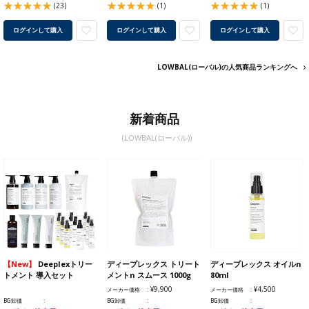
(23)
(1)
(1)
ログインして購入
ログインして購入
ログインして購入
LOWBAL(ローバル)の人気商品ランキングへ
新着商品
(LOWBAL(ローバル))
【New】
Deeplexトリー
ディープレックス トリート
ディープレックス オイルn
トメント 導入セット
メントn スムース 1000g
80ml
¥9,900
¥4,500
メーカー価格
メーカー価格
BG卸価
BG卸価
BG卸価