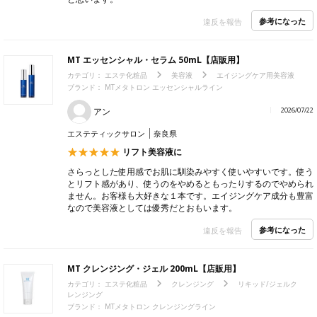
参考になった
違反を報告
MT エッセンシャル・セラム 50mL【店販用】
カテゴリ：
エステ化粧品
美容液
エイジングケア用美容液
ブランド： MTメタトロン エッセンシャルライン
アン
2026/07/22
エステティックサロン
奈良県
リフト美容液に
さらっとした使用感でお肌に馴染みやすく使いやすいです。使う
とリフト感があり、使うのをやめるともったりするのでやめられ
ません。お客様も大好きな１本です。エイジングケア成分も豊富
なので美容液としては優秀だとおもいます。
参考になった
違反を報告
MT クレンジング・ジェル 200mL【店販用】
カテゴリ：
エステ化粧品
クレンジング
リキッド/ジェルク
レンジング
ブランド： MTメタトロン クレンジングライン