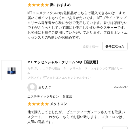
夏におすすめ
MTコスメティクスのお化粧品がこちらで購入できるのは、すぐ
届いてポイントもつくのでありがたいです。 MTブライトアップ
クリーム毎年春から秋にかけて使用しています。香りはほぼない
ですがさらっとしていて朝にも使用しやすいテクスチャーです。
お客様にも毎年ご使用していただいております。プロミネントエ
ッセンスとのW使いがお勧めです。
参考になった
違反を報告
MT エッセンシャル・クリーム 50g【店販用】
カテゴリ：
エステ化粧品
クリーム
エイジングケア用クリー
ム
ブランド： MTメタトロン エッセンシャルライン
まりんこ
2026/05/17
エステティックサロン
兵庫県
メタトロン
他で購入してましたが、 ビューティーガレージさんでも取扱い
スタート。 これからこちらでお願い致します。 メタトロンは、
人気の商品です。