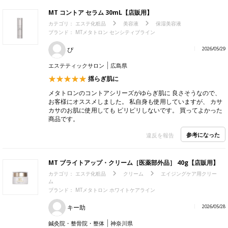
MT コントア セラム 30mL【店販用】
カテゴリ：
エステ化粧品
美容液
保湿美容液
ブランド： MTメタトロン センシティブライン
ぴ
2026/05/29
エステティックサロン
広島県
揺らぎ肌に
メタトロンのコントアシリーズがゆらぎ肌に 良さそうなので、
お客様にオススメしました。 私自身も使用していますが、 カサ
カサのお肌に使用しても ピリピリしないです。 買ってよかった
商品です。
参考になった
違反を報告
MT ブライトアップ・クリーム［医薬部外品］ 40g【店販用】
カテゴリ：
エステ化粧品
クリーム
エイジングケア用クリー
ム
ブランド： MTメタトロン ホワイトケアライン
キー助
2026/05/28
鍼灸院・整骨院・整体
神奈川県