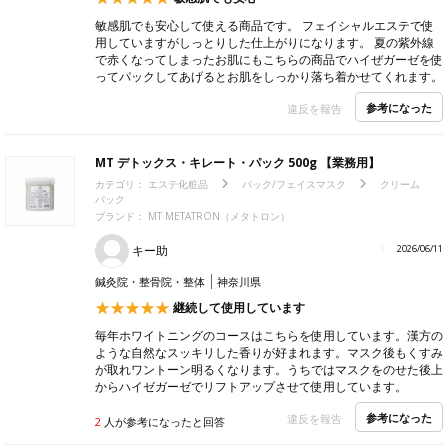
敏感肌でも安心して使える商品です。 フェイシャルエステで使
用していますがしっとりした仕上がりになります。 夏の紫外線
で赤くなってしまったお肌にもこちらの商品でハイぜガーゼを使
ってパックしてあげるとお肌をしっかり落ち着かせてくれます。
参考になった
違反を報告
MT デトックス・キレート・パック 500g 【業務用】
カテゴリ：
エステ化粧品
パック/フェイスマスク
クリーム
パック
ブランド： MT METATRON（メタトロン）
キー助
2026/06/11
鍼灸院・整骨院・整体
神奈川県
継続して使用しています
毎年ホワイトニングのコースはこちらを使用しています。漢方の
ような自然なスッキリした香りが好まれます。マスク後もくすみ
が取れワントーン明るくなります。うちではマスクをのせた後上
からハイゼガーゼでリフトアップさせて使用しています。
参考になった
違反を報告
2
人が参考になったと回答