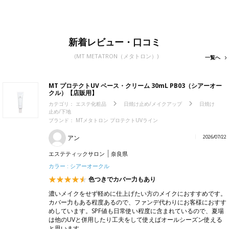
新着レビュー・口コミ
(MT METATRON（メタトロン）)
一覧へ
MT プロテクトUV ベース・クリーム 30mL PB03（シアーオー
クル）【店販用】
カテゴリ：
エステ化粧品
日焼け止め/メイクアップ
日焼け
止め/下地
ブランド： MTメタトロン プロテクトUVライン
アン
2026/07/22
エステティックサロン
奈良県
カラー : シアーオークル
色つきでカバー力もあり
濃いメイクをせず軽めに仕上げたい方のメイクにおすすめです。
カバー力もある程度あるので、ファンデ代わりにお客様におすす
めしています。SPF値も日常使い程度に含まれているので、夏場
は他のUVと併用したり工夫をして使えばオールシーズン使える
と思います。