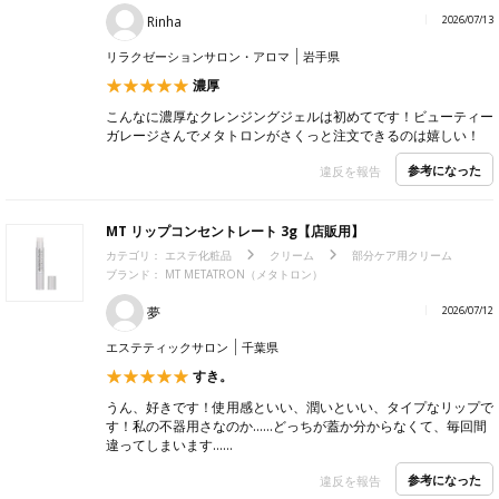
Rinha
2026/07/13
リラクゼーションサロン・アロマ
岩手県
濃厚
こんなに濃厚なクレンジングジェルは初めてです！ビューティー
ガレージさんでメタトロンがさくっと注文できるのは嬉しい！
参考になった
違反を報告
MT リップコンセントレート 3g【店販用】
カテゴリ：
エステ化粧品
クリーム
部分ケア用クリーム
ブランド： MT METATRON（メタトロン）
夢
2026/07/12
エステティックサロン
千葉県
すき。
うん、好きです！使用感といい、潤いといい、タイプなリップで
す！私の不器用さなのか……どっちが蓋か分からなくて、毎回間
違ってしまいます……
参考になった
違反を報告