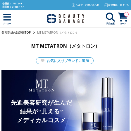
text.skipToContent
text.skipToNavigation
会員数：
755,244
ヘルプ・お問い合わせ
新規登録・ログイン
商品数：
3,885,147
0
商品検索
カート
メニュー
美容商材の卸通販TOP
MT METATRON（メタトロン）
MT METATRON（メタトロン）
お気に入りブランドに追加
先進美容研究が生んだ
結果が“見える”
メディカルコスメ