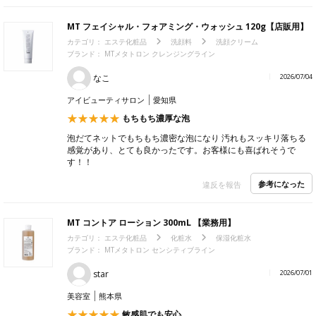
MT フェイシャル・フォアミング・ウォッシュ 120g【店販用】
カテゴリ：
エステ化粧品
洗顔料
洗顔クリーム
ブランド： MTメタトロン クレンジングライン
なこ
2026/07/04
アイビューティサロン
愛知県
もちもち濃厚な泡
泡だてネットでもちもち濃密な泡になり 汚れもスッキリ落ちる
感覚があり、とても良かったです。お客様にも喜ばれそうで
す！！
参考になった
違反を報告
MT コントア ローション 300mL 【業務用】
カテゴリ：
エステ化粧品
化粧水
保湿化粧水
ブランド： MTメタトロン センシティブライン
star
2026/07/01
美容室
熊本県
敏感肌でも安心