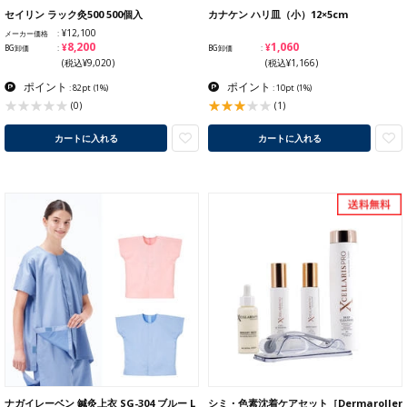
セイリン ラック灸500 500個入
カナケン ハリ皿（小）12×5cm
¥12,100
メーカー価格
¥8,200
¥1,060
BG卸価
BG卸価
(税込¥9,020)
(税込¥1,166)
ポイント
ポイント
: 82pt
(1%)
: 10pt
(1%)
(1)
(0)
カートに入れる
カートに入れる
ナガイレーベン 鍼灸上衣 SG-304 ブルー L
シミ・色素沈着ケアセット［Dermaroller