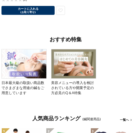
カートに入れる
(お取り寄せ)
おすすめ特集
日本最大級の取扱い商品数
美容メニューの導入を検討
でさまざまな用途の鍼をご
されている方や開業予定の
用意しています
方必見のQ＆A特集
人気商品ランキング
(鍼関連用品)
一覧へ
1
2
3