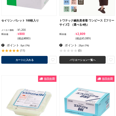
セイリン パレット 100枚入り
トワテック鍼灸患者着 ワンピース【フリー
サイズ】（選べる4色）
¥1,200
メーカー価格
¥800
¥2,809
BG卸価
BG卸価
(税込¥880)
(税込¥3,089)
ポイント
ポイント
: 8pt
(1%)
: 28pt
(1%)
(11)
(0)
カートに入れる
バリエーション一覧へ