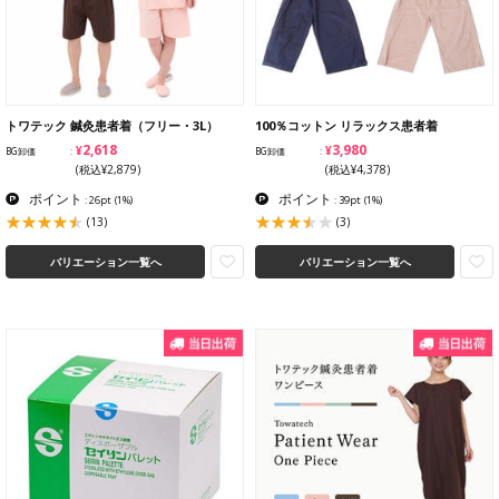
トワテック 鍼灸患者着（フリー・3L）
100％コットン リラックス患者着
¥2,618
¥3,980
BG卸価
BG卸価
(税込¥2,879)
(税込¥4,378)
ポイント
ポイント
: 26pt
(1%)
: 39pt
(1%)
(13)
(3)
バリエーション一覧へ
バリエーション一覧へ