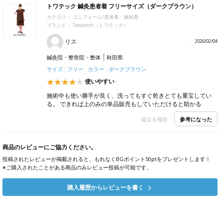
トワテック 鍼灸患者着 フリーサイズ（ダークブラウン）
カテゴリ：
ユニフォーム/患者着・施術着
ブランド：
Towatech（トワテック）
リス
2026/02/04
鍼灸院・整骨院・整体
秋田県
サイズ : フリー カラー : ダークブラウン
使いやすい
施術中も使い勝手が良く、洗ってもすぐ乾きとても重宝してい
る。 できれば上のみの単品販売もしていただけると助かる
参考になった
違反を報告
商品のレビューにご協力ください。
投稿されたレビューが掲載されると、もれなくBGポイント50ptをプレゼントします！
※ご購入されたことがある商品のみレビュー投稿が可能です。
購入履歴からレビューを書く