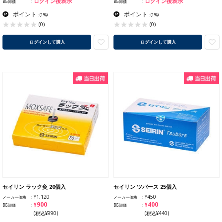
ログイン後表示
ログイン後表示
BG卸価
BG卸価
ポイント
ポイント
:
(1%)
:
(1%)
(0)
(0)
ログインして購入
ログインして購入
セイリン ラック灸 20個入
セイリン ツバース 25個入
¥1,120
¥450
メーカー価格
メーカー価格
¥900
¥400
BG卸価
BG卸価
(税込¥990)
(税込¥440)