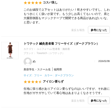
コスパ良し
このお値段で上下セットはありがたい！乾きやすいですし、しわ
もつきにくく扱いが楽です。もう少しお高くてもいいので、肩と
大腿部側面もマジックテープで開閉できる商品があればいいな、
と思います。
参考になった
違反を報告
トワテック 鍼灸患者着 フリーサイズ（ダークブラウン）
カテゴリ：
ユニフォーム/患者着・施術着
ブランド：
Towatech（トワテック）
め
2026/02/08
美容学生・スクール生
福岡県
サイズ : フリー カラー : ダークブラウン
アイロン要らず
生地に張り感がありアイロン要らずなのはいいですが、それ故に
生地がガサガサしていて着心地はあまりよくなさそうです。
参考になった
違反を報告