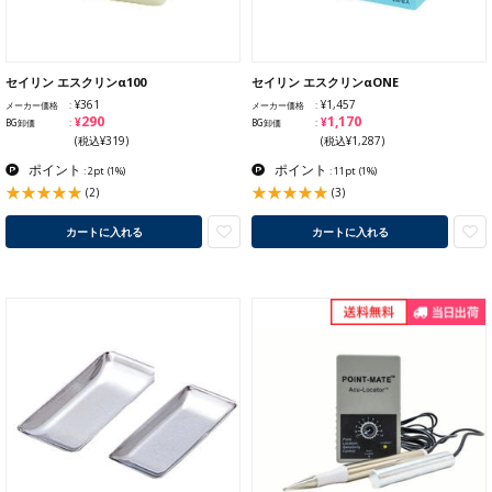
セイリン エスクリンα100
セイリン エスクリンαONE
¥361
¥1,457
メーカー価格
メーカー価格
¥290
¥1,170
BG卸価
BG卸価
(税込¥319)
(税込¥1,287)
ポイント
ポイント
: 2pt
(1%)
: 11pt
(1%)
(2)
(3)
カートに入れる
カートに入れる