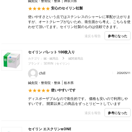
鍼灸院・整骨院・整体
神奈川県
安心のセイリン社製
使いやすさという点ではステンレスのシャーレに軍配が上がりま
すが、オートクレープがないため、衛生面から考え、こちらを使
わせて頂いてます。セイリン社製のものは信頼できます。
参考になった
違反を報告
セイリン パレット 100枚入り
カテゴリ：
鍼・鍼用品
鍼関連用品
ブランド：
SEIRIN（セイリン）
chill
2026/05/11
鍼灸院・整骨院・整体
栃木県
使いやすいです
ディスポーザブルなので衛生的です。 価格も安いので利用しや
すいです。 開業以来この商品をずっとリピートしています
参考になった
違反を報告
セイリン エスクリンαONE