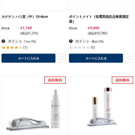
カナケン ハリ皿（中）13×6cm
ポイントメイト［低電気抵抗点検索測定
器］
¥1,160
¥9,800
BG卸価
BG卸価
(税込¥1,276)
(税込¥10,780)
ポイント
ポイント
: 11pt
(1%)
: 98pt
(1%)
(1)
(0)
カートに入れる
カートに入れる