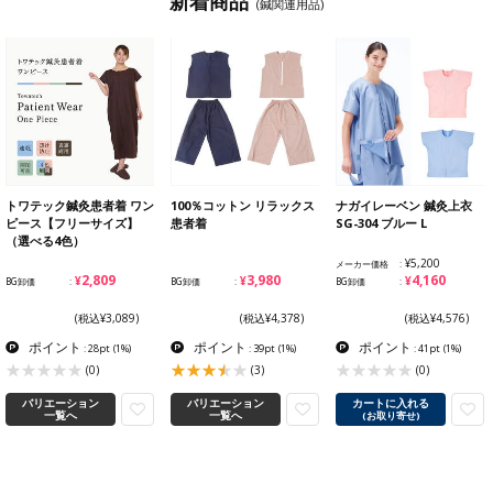
新着商品
(鍼関連用品)
トワテック鍼灸患者着 ワン
100％コットン リラックス
ナガイレーベン 鍼灸上衣
ピース【フリーサイズ】
患者着
SG-304 ブルー L
（選べる4色）
¥5,200
メーカー価格
¥2,809
¥3,980
¥4,160
BG卸価
BG卸価
BG卸価
(税込¥3,089)
(税込¥4,378)
(税込¥4,576)
ポイント
ポイント
ポイント
: 28pt
(1%)
: 39pt
(1%)
: 41pt
(1%)
(0)
(3)
(0)
バリエーション
バリエーション
カートに入れる
一覧へ
一覧へ
(お取り寄せ)