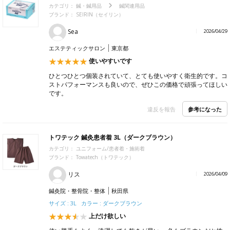
カテゴリ：
鍼・鍼用品
鍼関連用品
ブランド：
SEIRIN（セイリン）
Sea
2026/04/29
エステティックサロン
東京都
使いやすいです
ひとつひとつ個装されていて、とても使いやすく衛生的です。コ
ストパフォーマンスも良いので、ぜひこの価格で頑張ってほしい
です。
参考になった
違反を報告
トワテック 鍼灸患者着 3L（ダークブラウン）
カテゴリ：
ユニフォーム/患者着・施術着
ブランド：
Towatech（トワテック）
リス
2026/04/09
鍼灸院・整骨院・整体
秋田県
サイズ : 3L カラー : ダークブラウン
上だけ欲しい