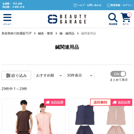
text.skipToContent
text.skipToNavigation
会員数：
755,286
ヘルプ・お問い合わせ
新規登録・ログイン
商品数：
3,895,218
0
商品検索
カート
メニュー
美容商材の卸通販TOP
鍼灸・整骨
鍼・鍼用品
鍼関連用品
鍼関連用品
おすすめ順
30
件表示
絞り込み
まとめて表示
29件中 1～29件