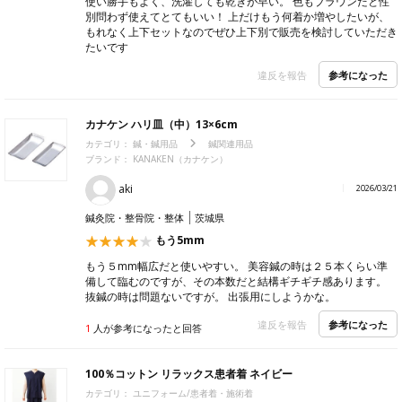
使い勝手もよく、洗濯しても乾きが早い。 色もブラウンだと性
別問わず使えてとてもいい！ 上だけもう何着か増やしたいが、
もれなく上下セットなのでぜひ上下別で販売を検討していただき
たいです
参考になった
違反を報告
カナケン ハリ皿（中）13×6cm
カテゴリ：
鍼・鍼用品
鍼関連用品
ブランド：
KANAKEN（カナケン）
aki
2026/03/21
鍼灸院・整骨院・整体
茨城県
もう5mm
もう５mm幅広だと使いやすい。 美容鍼の時は２５本くらい準
備して臨むのですが、その本数だと結構ギチギチ感あります。
抜鍼の時は問題ないですが。 出張用にしようかな。
参考になった
違反を報告
1
人が参考になったと回答
100％コットン リラックス患者着 ネイビー
カテゴリ：
ユニフォーム/患者着・施術着