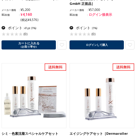
GmbH 正規品］
¥5,200
¥57,000
メーカー価格
メーカー価格
¥4,160
ログイン後表示
BG卸価
BG卸価
(税込¥4,576)
ポイント
ポイント
: 41pt
(1%)
:
(1%)
(0)
(0)
カートに入れる
ログインして購入
(お取り寄せ)
シミ・色素沈着スペシャルケアセット
エイジングケアセット［Dermaroller