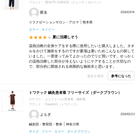
ブランド：
BEAUTY GARAGE（ビューティガレージ）
匿名
2026/03/18
リラクゼーションサロン・アロマ
熊本県
カラー : ネイビー
夏に活躍しそう
温熱治療の全身ケアをする際に使用したいと購入しました。タオ
ルをかけて施術をするのですが夏場は暑いためこんなもの探して
いました。一度使ってみてよかったのでリピ買いです。せっかく
の温熱治療した部分が冷えないようにケアすることが大切なの
で、部分的に開放される画期的な施術衣と思います。
参考になった
違反を報告
トワテック 鍼灸患者着 フリーサイズ（ダークブラウン）
カテゴリ：
ユニフォーム/患者着・施術着
ブランド：
Towatech（トワテック）
よもぎ
2026/02/23
鍼灸院・整骨院・整体
神奈川県
サイズ : フリー カラー : ダークブラウン