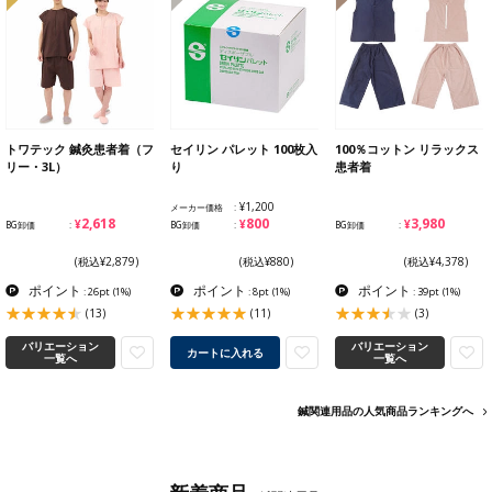
トワテック 鍼灸患者着（フ
セイリン パレット 100枚入
100％コットン リラックス
リー・3L）
り
患者着
¥1,200
メーカー価格
¥2,618
¥800
¥3,980
BG卸価
BG卸価
BG卸価
(税込¥2,879)
(税込¥880)
(税込¥4,378)
ポイント
ポイント
ポイント
: 26pt
(1%)
: 8pt
(1%)
: 39pt
(1%)
(13)
(11)
(3)
バリエーション
バリエーション
カートに入れる
一覧へ
一覧へ
鍼関連用品の人気商品ランキングへ