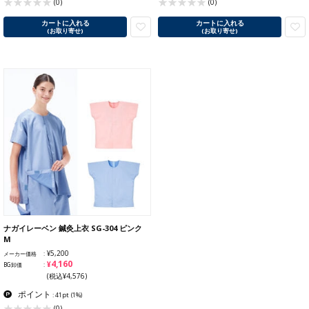
(0)
(0)
カートに入れる
カートに入れる
(お取り寄せ)
(お取り寄せ)
ナガイレーベン 鍼灸上衣 SG-304 ピンク
M
¥5,200
メーカー価格
¥4,160
BG卸価
(税込¥4,576)
ポイント
: 41pt
(1%)
(0)