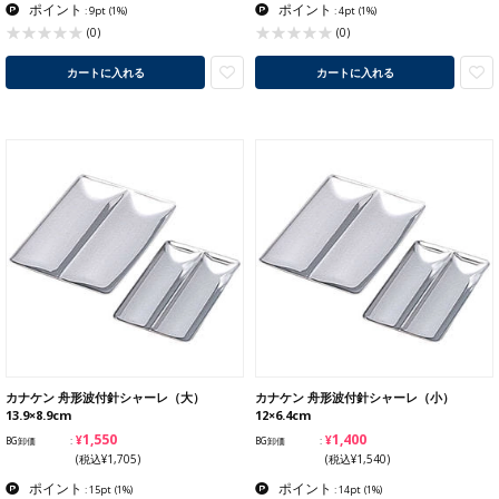
ポイント
ポイント
: 9pt
(1%)
: 4pt
(1%)
(0)
(0)
カートに入れる
カートに入れる
カナケン 舟形波付針シャーレ（大）
カナケン 舟形波付針シャーレ（小）
13.9×8.9cm
12×6.4cm
¥1,550
¥1,400
BG卸価
BG卸価
(税込¥1,705)
(税込¥1,540)
ポイント
ポイント
: 15pt
(1%)
: 14pt
(1%)