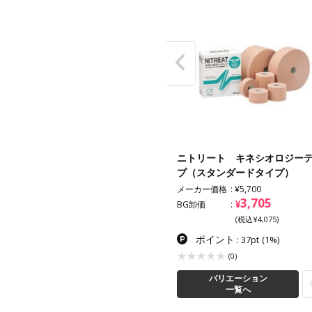
ネシオロジーテープ スポーツ
ニトリート キネシオロジー
イプ
プ（スタンダードタイプ）
メーカー価格
¥5,700
1,445
3,705
¥
¥
卸価
BG卸価
(税込¥1,589)
(税込¥4,075)
ポイント
ポイント
: 28pt
(2%)
: 37pt
(1%)
(2)
(0)
バリエーション
バリエーション
一覧へ
一覧へ