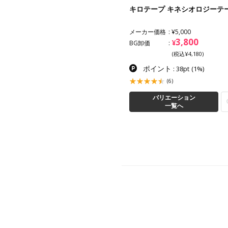
トリート キネシオロジーテー
キロテープ キネシオロジーテ
（スタンダードタイプ）
カー価格
¥5,700
メーカー価格
¥5,000
3,705
3,800
¥
¥
卸価
BG卸価
(税込¥4,075)
(税込¥4,180)
ポイント
ポイント
: 37pt
(1%)
: 38pt
(1%)
(0)
(6)
バリエーション
バリエーション
一覧へ
一覧へ