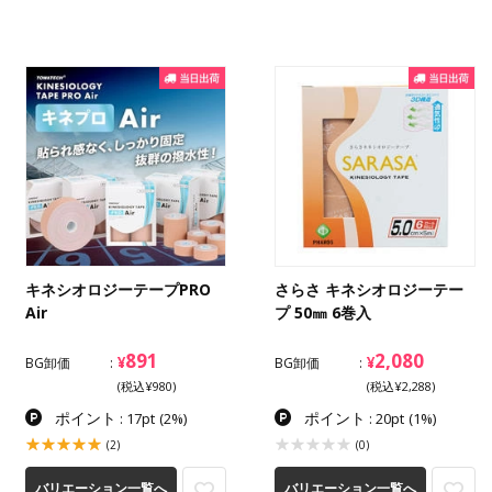
キネシオロジーテープPRO
さらさ キネシオロジーテー
Air
プ 50㎜ 6巻入
891
2,080
¥
¥
BG卸価
BG卸価
(税込¥980)
(税込¥2,288)
ポイント
ポイント
: 17pt
(2%)
: 20pt
(1%)
(2)
(0)
バリエーション一覧へ
バリエーション一覧へ