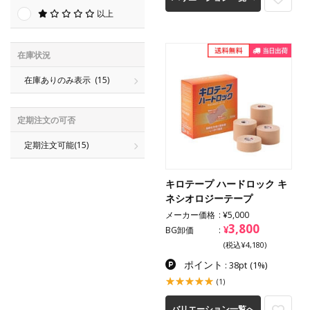
以上
在庫状況
在庫ありのみ表示
(15)
定期注文の可否
定期注文可能
(15)
キロテープ ハードロック キ
ネシオロジーテープ
メーカー価格
¥5,000
3,800
¥
BG卸価
(税込¥4,180)
ポイント
: 38pt
(1%)
(1)
バリエーション一覧へ