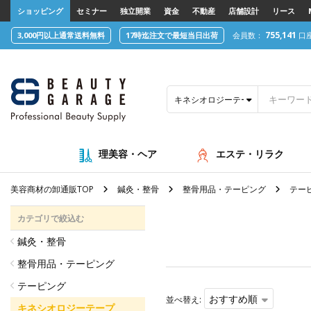
text.skipToContent
text.skipToNavigation
ショッピング
セミナー
独立開業
資金
不動産
店舗設計
リース
755,141
3,000円以上通常送料無料
17時迄注文で最短当日出荷
会員数：
口
キネシオロジーテープ
理美容・ヘア
エステ・リラク
美容商材の卸通販TOP
鍼灸・整骨
整骨用品・テーピング
テー
カテゴリで絞込む
鍼灸・整骨
整骨用品・テーピング
テーピング
おすすめ順
並べ替え:
キネシオロジーテープ