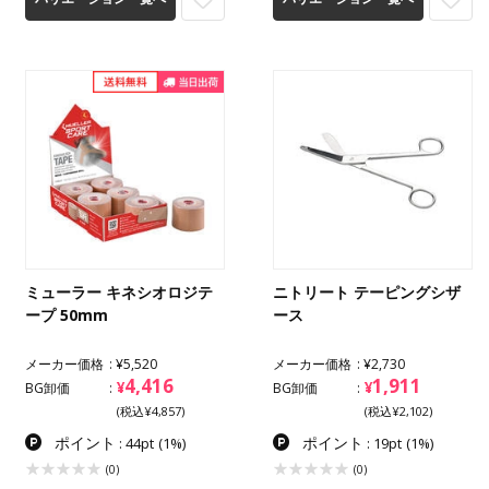
ミューラー キネシオロジテ
ニトリート テーピングシザ
ープ 50mm
ース
メーカー価格
¥5,520
メーカー価格
¥2,730
4,416
1,911
¥
¥
BG卸価
BG卸価
(税込¥4,857)
(税込¥2,102)
ポイント
ポイント
: 44pt
(1%)
: 19pt
(1%)
(0)
(0)