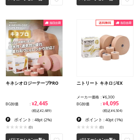
キネシオロジーテープPRO
ニトリート キネロジEX
メーカー価格
¥6,300
2,445
4,095
¥
¥
BG卸価
BG卸価
(税込¥2,689)
(税込¥4,504)
ポイント
ポイント
: 48pt
(2%)
: 40pt
(1%)
(0)
(0)
バリエーション一覧へ
バリエーション一覧へ