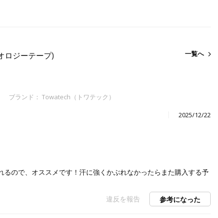
一覧へ
オロジーテープ)
ブランド：
Towatech（トワテック）
2025/12/22
れるので、オススメです！汗に強くかぶれなかったらまた購入する予
違反を報告
参考になった