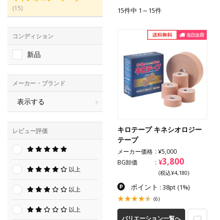
(15)
15件中 1～15件
コンディション
新品
メーカー・ブランド
表示する
キロテープ キネシオロジー
レビュー評価
テープ
メーカー価格
¥5,000
3,800
¥
BG卸価
以上
(税込¥4,180)
ポイント
: 38pt
(1%)
以上
(6)
以上
バリエーション一覧へ