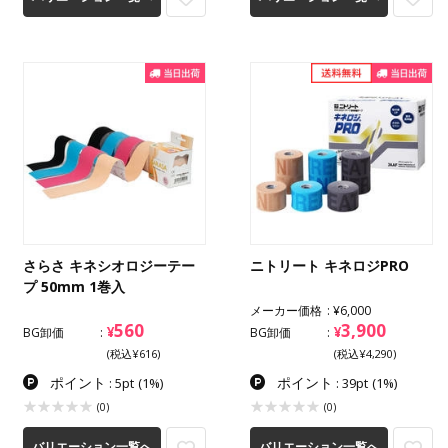
さらさ キネシオロジーテー
ニトリート キネロジPRO
プ 50mm 1巻入
メーカー価格
¥6,000
560
3,900
¥
¥
BG卸価
BG卸価
(税込¥616)
(税込¥4,290)
ポイント
ポイント
: 5pt
(1%)
: 39pt
(1%)
(0)
(0)
バリエーション一覧へ
バリエーション一覧へ