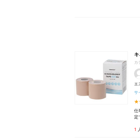
キ
カ
エ
サイ
仕
定
1