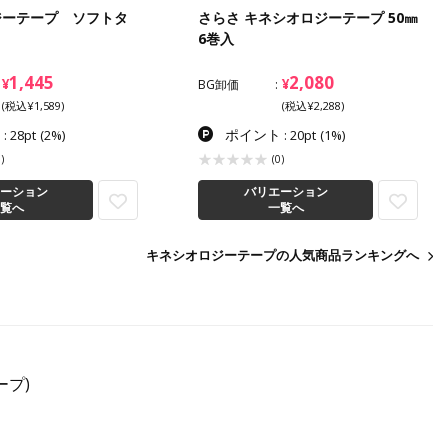
ジーテープ ソフトタ
さらさ キネシオロジーテープ 50㎜
6巻入
1,445
2,080
¥
¥
BG卸価
(税込¥1,589)
(税込¥2,288)
ト
ポイント
: 28pt
(2%)
: 20pt
(1%)
)
(0)
バリエーション
ーション
一覧へ
覧へ
キネシオロジーテープの人気商品ランキングへ
ープ)