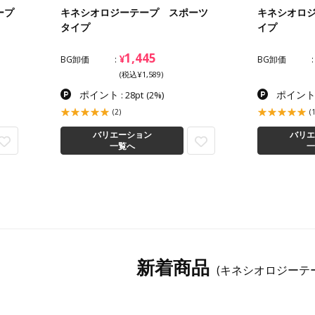
ープ
キネシオロジーテープ スポーツ
キネシオロ
タイプ
イプ
1,445
¥
BG卸価
BG卸価
(税込¥1,589)
ポイント
ポイン
: 28pt
(2%)
(2)
(1
バリエーション
バリエ
一覧へ
一
新着商品
(キネシオロジーテ