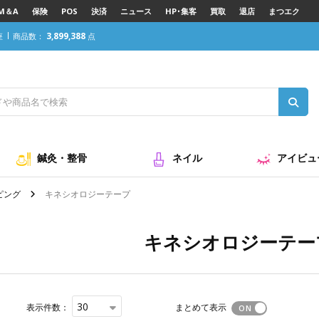
M＆A
保険
POS
決済
ニュース
HP･集客
買取
退店
まつエク
3,899,388
座
商品数：
点
鍼灸・整骨
ネイル
アイビュ
ピング
キネシオロジーテープ
キネシオロジーテー
30
表示件数：
まとめて表示