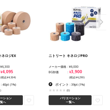
キネロジEX
ニトリート キネロジPRO
¥6,300
メーカー価格
¥6,000
4,095
3,900
¥
¥
BG卸価
(税込¥4,504)
(税込¥4,290)
ト
ポイント
: 40pt
(1%)
: 39pt
(1%)
)
(0)
ーション
バリエーション
覧へ
一覧へ