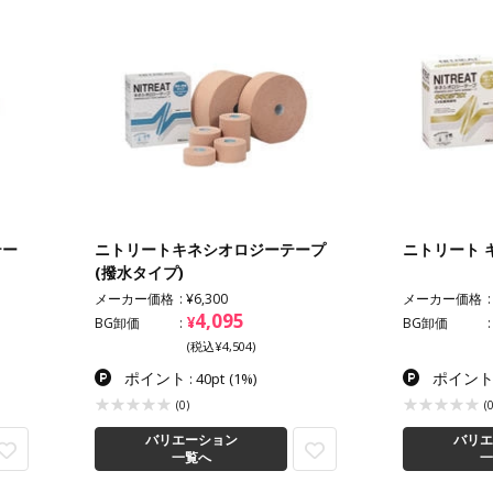
テー
ニトリートキネシオロジーテープ
ニトリート 
(撥水タイプ)
メーカー価格
¥6,300
メーカー価格
4,095
¥
BG卸価
BG卸価
(税込¥4,504)
ポイント
ポイン
: 40pt
(1%)
(0)
(0
バリエーション
バリエ
一覧へ
一