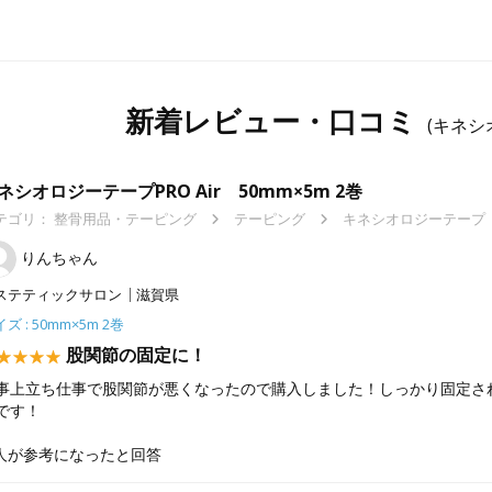
新着レビュー・口コミ
(キネシ
ネシオロジーテープPRO Air 50mm×5m 2巻
テゴリ：
整骨用品・テーピング
テーピング
キネシオロジーテープ
りんちゃん
ステティックサロン
滋賀県
ズ : 50mm×5m 2巻
股関節の固定に！
事上立ち仕事で股関節が悪くなったので購入しました！しっかり固定さ
です！
人が参考になったと回答