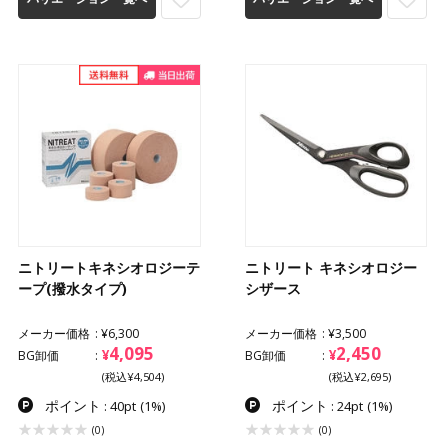
ニトリートキネシオロジーテ
ニトリート キネシオロジー
ープ(撥水タイプ)
シザース
メーカー価格
¥6,300
メーカー価格
¥3,500
4,095
2,450
¥
¥
BG卸価
BG卸価
(税込¥4,504)
(税込¥2,695)
ポイント
ポイント
: 40pt
(1%)
: 24pt
(1%)
(0)
(0)