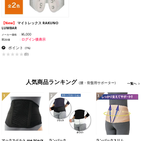
【New】
マイトレックス RAKUNO
LUMBAR
¥6,000
メーカー価格
ログイン後表示
BG卸価
ポイント
:
(1%)
(0)
人気商品ランキング
(腰・骨盤用サポーター)
一覧へ
1
2
3
マックスベルト me black
ランバック
ランバックスリム