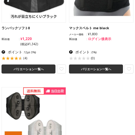
ランバックソフトⅡ
マックスベルト me black
¥1,800
メーカー価格
¥1,220
ログイン後表示
BG卸価
BG卸価
(税込¥1,342)
ポイント
ポイント
: 12pt
(1%)
:
(1%)
(4)
(0)
バリエーション一覧へ
バリエーション一覧へ