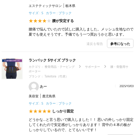
エステティックサロン
栃木県
サイズ : S カラー : ブラック
腰が安定する
腰痛で悩んでいたので試しに購入しました。メッシュ生地なので
夏でも使えそうです。予備でもう一つ買おうかと思います。
参考になった
違反を報告
ランバック Sサイズ ブラック
カテゴリ：
整骨用品・テーピング
サポーター
腰・骨盤用サ
ポーター
ブランド：
Taketora（竹虎）
あー
2025/10/03
美容室
鹿児島県
サイズ : S カラー : ブラック
しっかり固定
どうかな…と言う思いで購入しました！！ 思いの外しっかり固定
してくれたので安定感がしっかりあります！ 背中の４本の板が
しっかりしているので、とてもいいです！