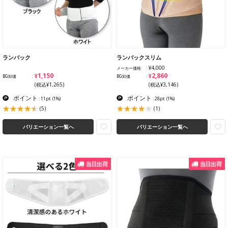
ランバック
ランバックスリム
¥4,000
メーカー価格
¥1,150
¥2,860
BG卸価
BG卸価
(税込¥1,265)
(税込¥3,146)
ポイント
ポイント
: 11pt
(1%)
: 28pt
(1%)
(5)
(1)
バリエーション一覧へ
バリエーション一覧へ