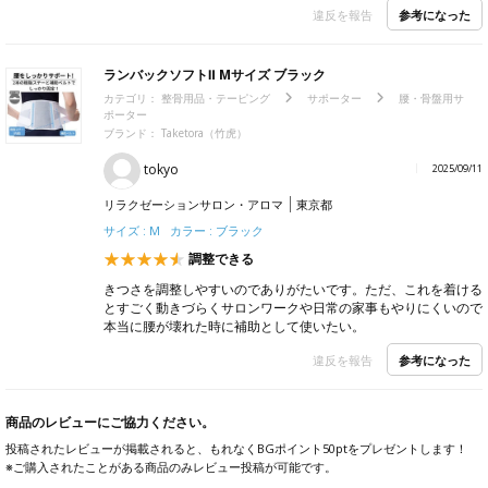
参考になった
違反を報告
ランバックソフトⅡ Mサイズ ブラック
カテゴリ：
整骨用品・テーピング
サポーター
腰・骨盤用サ
ポーター
ブランド：
Taketora（竹虎）
tokyo
2025/09/11
リラクゼーションサロン・アロマ
東京都
サイズ : M カラー : ブラック
調整できる
きつさを調整しやすいのでありがたいです。ただ、これを着ける
とすごく動きづらくサロンワークや日常の家事もやりにくいので
本当に腰が壊れた時に補助として使いたい。
参考になった
違反を報告
商品のレビューにご協力ください。
投稿されたレビューが掲載されると、もれなくBGポイント50ptをプレゼントします！
※ご購入されたことがある商品のみレビュー投稿が可能です。