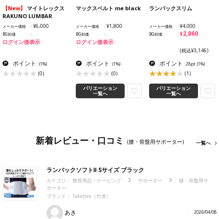
【New】
マイトレックス
マックスベルト me black
ランバックスリム
RAKUNO LUMBAR
¥6,000
¥1,800
¥4,000
メーカー価格
メーカー価格
メーカー価格
¥2,860
BG卸価
BG卸価
BG卸価
ログイン後表示
ログイン後表示
(税込¥3,146)
ポイント
ポイント
ポイント
:
(1%)
:
(1%)
: 28pt
(1%)
(0)
(0)
(1)
バリエーション
バリエーション
一覧へ
一覧へ
新着レビュー・口コミ
(腰・骨盤用サポーター)
一覧へ
ランバックソフトⅡ Sサイズ ブラック
カテゴリ：
整骨用品・テーピング
サポーター
腰・骨盤用サ
ポーター
ブランド：
Taketora（竹虎）
あき
2026/04/08