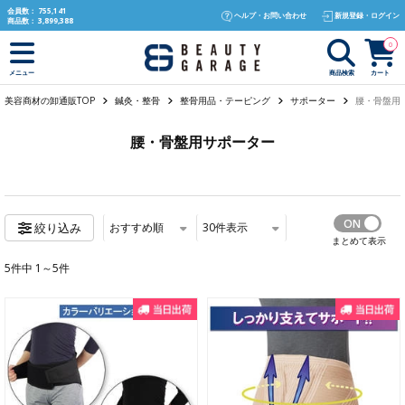
text.skipToContent
text.skipToNavigation
会員数：
755,141
ヘルプ・お問い合わせ
新規登録・ログイン
商品数：
3,899,388
0
商品検索
カート
メニュー
美容商材の卸通販TOP
鍼灸・整骨
整骨用品・テーピング
サポーター
腰・骨盤用
腰・骨盤用サポーター
おすすめ順
30
件表示
絞り込み
まとめて表示
5件中 1～5件