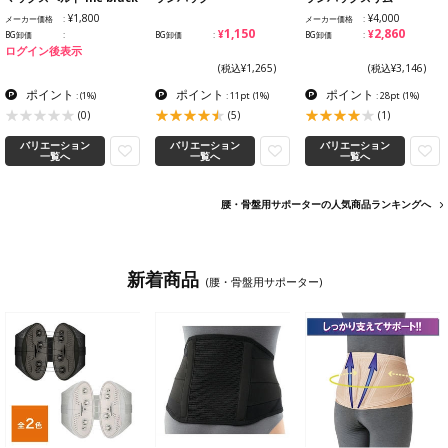
¥1,800
¥4,000
メーカー価格
メーカー価格
¥1,150
¥2,860
BG卸価
BG卸価
BG卸価
ログイン後表示
(税込¥1,265)
(税込¥3,146)
ポイント
ポイント
ポイント
:
(1%)
: 11pt
(1%)
: 28pt
(1%)
(0)
(5)
(1)
バリエーション
バリエーション
バリエーション
一覧へ
一覧へ
一覧へ
腰・骨盤用サポーターの人気商品ランキングへ
新着商品
(腰・骨盤用サポーター)