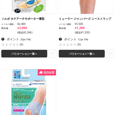
ソルボ タテアーチサポーター薄型
ミューラー ジャンパーズ ニーストラップ
¥2,400
¥1,500
メーカー価格
メーカー価格
¥2,060
¥1,200
BG卸価
BG卸価
(税込¥2,266)
(税込¥1,320)
ポイント
ポイント
: 20pt
(1%)
: 12pt
(1%)
(0)
(0)
バリエーション一覧へ
バリエーション一覧へ