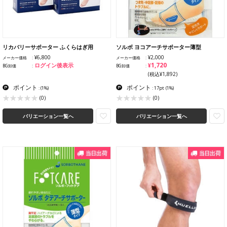
リカバリーサポーター ふくらはぎ用
ソルボ ヨコアーチサポーター薄型
¥6,800
¥2,000
メーカー価格
メーカー価格
¥1,720
ログイン後表示
BG卸価
BG卸価
(税込¥1,892)
ポイント
ポイント
:
(1%)
: 17pt
(1%)
(0)
(0)
バリエーション一覧へ
バリエーション一覧へ