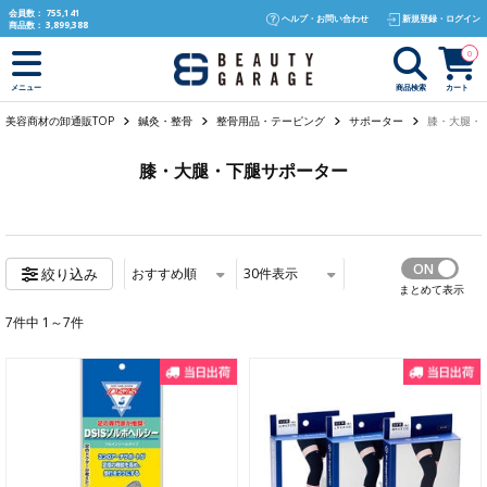
text.skipToContent
text.skipToNavigation
会員数：
755,141
ヘルプ・お問い合わせ
新規登録・ログイン
商品数：
3,899,388
0
商品検索
カート
メニュー
美容商材の卸通販TOP
鍼灸・整骨
整骨用品・テーピング
サポーター
膝・大腿・
膝・大腿・下腿サポーター
おすすめ順
30
件表示
絞り込み
まとめて表示
7件中 1～7件