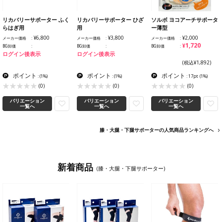
リカバリーサポーター ふく
リカバリーサポーター ひざ
ソルボ ヨコアーチサポータ
らはぎ用
用
ー薄型
¥6,800
¥3,800
¥2,000
メーカー価格
メーカー価格
メーカー価格
¥1,720
BG卸価
BG卸価
BG卸価
ログイン後表示
ログイン後表示
(税込¥1,892)
ポイント
ポイント
ポイント
:
(1%)
:
(1%)
: 17pt
(1%)
(0)
(0)
(0)
バリエーション
バリエーション
バリエーション
一覧へ
一覧へ
一覧へ
膝・大腿・下腿サポーターの人気商品ランキングへ
新着商品
(膝・大腿・下腿サポーター)