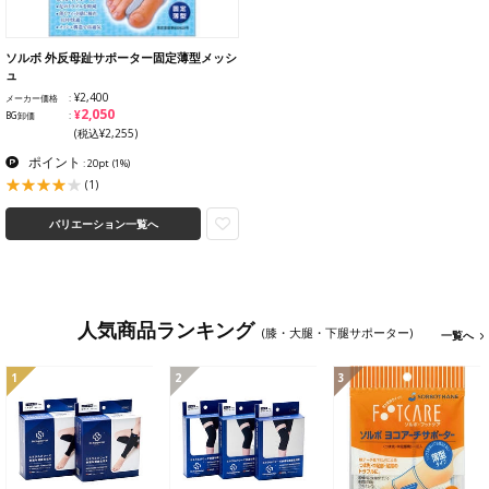
ソルボ 外反母趾サポーター固定薄型メッシ
ュ
¥2,400
メーカー価格
¥2,050
BG卸価
(税込¥2,255)
ポイント
: 20pt
(1%)
(1)
バリエーション一覧へ
人気商品ランキング
(膝・大腿・下腿サポーター)
一覧へ
1
2
3