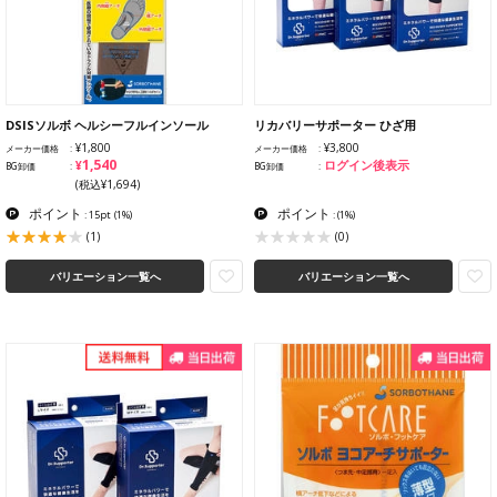
DSISソルボ ヘルシーフルインソール
リカバリーサポーター ひざ用
¥1,800
¥3,800
メーカー価格
メーカー価格
¥1,540
ログイン後表示
BG卸価
BG卸価
(税込¥1,694)
ポイント
ポイント
: 15pt
(1%)
:
(1%)
(1)
(0)
バリエーション一覧へ
バリエーション一覧へ