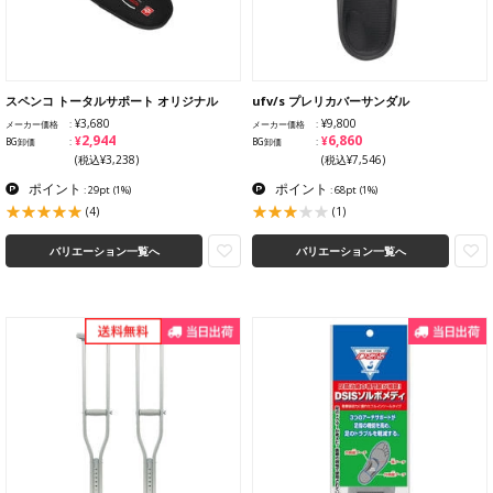
スペンコ トータルサポート オリジナル
ufv/s プレリカバーサンダル
¥3,680
¥9,800
メーカー価格
メーカー価格
¥2,944
¥6,860
BG卸価
BG卸価
(税込¥3,238)
(税込¥7,546)
ポイント
ポイント
: 29pt
(1%)
: 68pt
(1%)
(4)
(1)
バリエーション一覧へ
バリエーション一覧へ