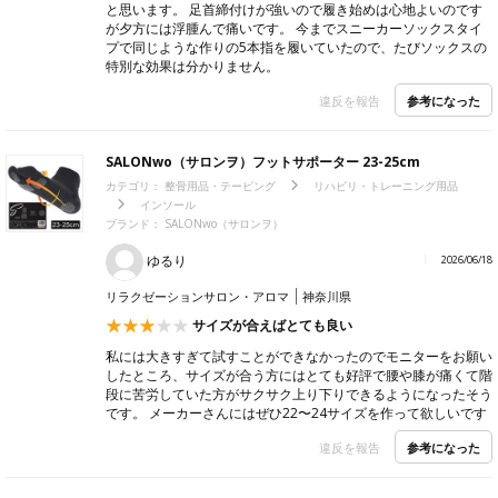
と思います。 足首締付けが強いので履き始めは心地よいのです
が夕方には浮腫んで痛いです。 今までスニーカーソックスタイ
プで同じような作りの5本指を履いていたので、たびソックスの
特別な効果は分かりません。
参考になった
違反を報告
SALONwo（サロンヲ）フットサポーター 23-25cm
カテゴリ：
整骨用品・テーピング
リハビリ・トレーニング用品
インソール
ブランド：
SALONwo（サロンヲ）
ゆるり
2026/06/18
リラクゼーションサロン・アロマ
神奈川県
サイズが合えばとても良い
私には大きすぎて試すことができなかったのでモニターをお願い
したところ、サイズが合う方にはとても好評で腰や膝が痛くて階
段に苦労していた方がサクサク上り下りできるようになったそう
です。 メーカーさんにはぜひ22〜24サイズを作って欲しいです
参考になった
違反を報告