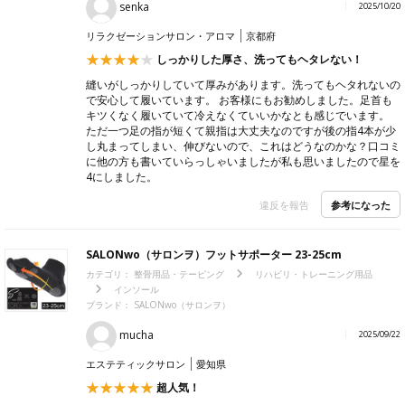
senka
2025/10/20
リラクゼーションサロン・アロマ
京都府
しっかりした厚さ、洗ってもヘタレない！
縫いがしっかりしていて厚みがあります。洗ってもヘタれないの
で安心して履いています。 お客様にもお勧めしました。足首も
キツくなく履いていて冷えなくていいかなとも感じでいます。
ただ一つ足の指が短くて親指は大丈夫なのですが後の指4本が少
し丸まってしまい、伸びないので、これはどうなのかな？口コミ
に他の方も書いていらっしゃいましたが私も思いましたので星を
4にしました。
参考になった
違反を報告
SALONwo（サロンヲ）フットサポーター 23-25cm
カテゴリ：
整骨用品・テーピング
リハビリ・トレーニング用品
インソール
ブランド：
SALONwo（サロンヲ）
mucha
2025/09/22
エステティックサロン
愛知県
超人気！