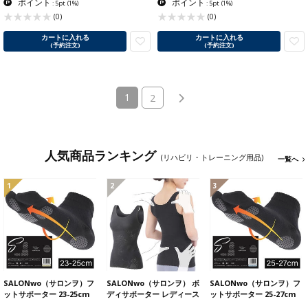
ポイント
ポイント
: 5pt
(1%)
: 5pt
(1%)
(0)
(0)
カートに入れる
カートに入れる
(予約注文)
(予約注文)
(current)
1
2
人気商品ランキング
(リハビリ・トレーニング用品)
一覧へ
1
2
3
SALONwo（サロンヲ）フ
SALONwo（サロンヲ） ボ
SALONwo（サロンヲ）フ
ットサポーター 23-25cm
ディサポーター レディース
ットサポーター 25-27cm