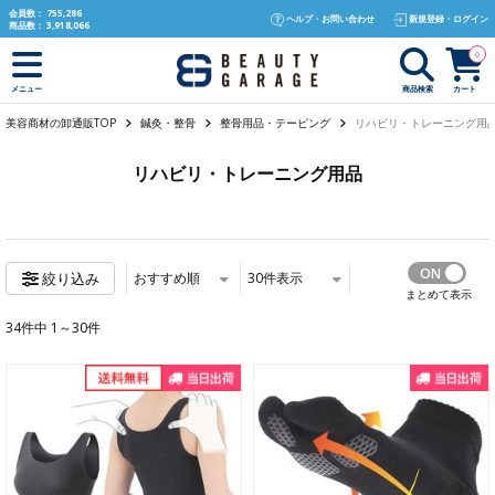
text.skipToContent
text.skipToNavigation
会員数：
755,286
ヘルプ・お問い合わせ
新規登録・ログイン
商品数：
3,918,066
0
商品検索
カート
メニュー
美容商材の卸通販TOP
鍼灸・整骨
整骨用品・テーピング
リハビリ・トレーニング用
リハビリ・トレーニング用品
おすすめ順
30
件表示
絞り込み
まとめて表示
34件中 1～30件