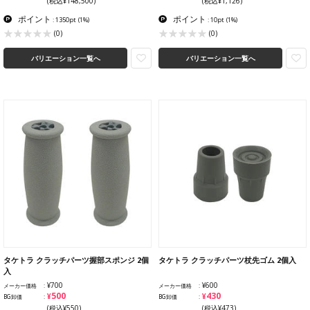
(税込¥148,500)
(税込¥1,126)
ポイント
ポイント
: 1350pt
(1%)
: 10pt
(1%)
(0)
(0)
バリエーション一覧へ
バリエーション一覧へ
タケトラ クラッチパーツ握部スポンジ 2個
タケトラ クラッチパーツ杖先ゴム 2個入
入
¥700
¥600
メーカー価格
メーカー価格
¥500
¥430
BG卸価
BG卸価
(税込¥550)
(税込¥473)