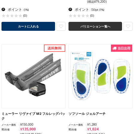
(税込¥79,200)
ポイント
ポイント
:
(1%)
: 720pt
(1%)
(0)
(0)
カートに入れる
バリエーション一覧へ
ミューラー リヴァイブ M2 フルレッグパッ
ソフソール ジェルアーチ
ク
¥150,000
¥1,280
メーカー価格
メーカー価格
¥135,000
¥1,024
BG卸価
BG卸価