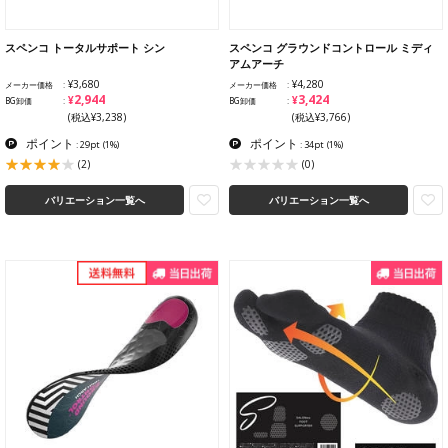
スペンコ トータルサポート シン
スペンコ グラウンドコントロール ミディ
アムアーチ
¥3,680
¥4,280
メーカー価格
メーカー価格
¥2,944
¥3,424
BG卸価
BG卸価
(税込¥3,238)
(税込¥3,766)
ポイント
ポイント
: 29pt
(1%)
: 34pt
(1%)
(2)
(0)
バリエーション一覧へ
バリエーション一覧へ