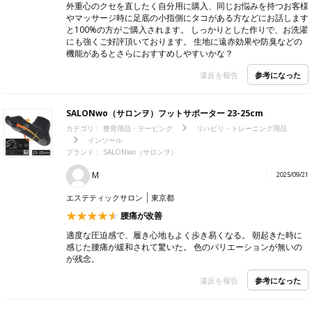
外重心のクセを直したく自分用に購入、同じお悩みを持つお客様
やマッサージ時に足底の小指側にタコがある方などにお話します
と100%の方がご購入されます。 しっかりとした作りで、お洗濯
にも強くご好評頂いております。 生地に遠赤効果や防臭などの
機能があるとさらにおすすめしやすいかな？
参考になった
違反を報告
SALONwo（サロンヲ）フットサポーター 23-25cm
カテゴリ：
整骨用品・テーピング
リハビリ・トレーニング用品
インソール
ブランド：
SALONwo（サロンヲ）
M
2025/09/21
エステティックサロン
東京都
腰痛が改善
適度な圧迫感で、履き心地もよく歩き易くなる。 朝起きた時に
感じた腰痛が緩和されて驚いた。 色のバリエーションが無いの
が残念。
参考になった
違反を報告