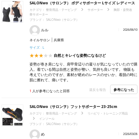
SALONwo（サロンヲ） ボディサポーター Lサイズ レディース
カテゴリ：
整骨用品・テーピング
サポーター
胸部・姿勢改
善サポーター
ブランド：
SALONwo（サロンヲ）
ルル
2026/06/10
ネイルサロン
兵庫県
サイズ : L
自然とキレイな姿勢になるけど
姿勢が巻き肩になり、肩甲骨辺りの凝りが気になっていたので購
入。着ている間は自然と姿勢が整い、気持ち良いです。 物販も
考えていたのですが、素材が硬めのレースのせいか、着脱の時に
肌に擦れて、痛いです。
参考になった
違反を報告
1
人が参考になったと回答
SALONwo（サロンヲ）フットサポーター 23-25cm
カテゴリ：
整骨用品・テーピング
リハビリ・トレーニング用品
インソール
ブランド：
SALONwo（サロンヲ）
め
2026/03/28