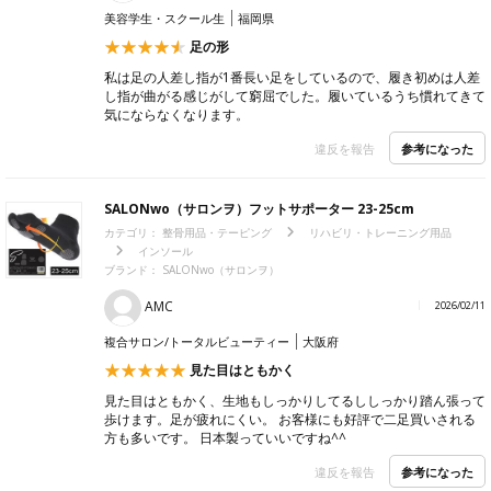
美容学生・スクール生
福岡県
足の形
私は足の人差し指が1番長い足をしているので、履き初めは人差
し指が曲がる感じがして窮屈でした。履いているうち慣れてきて
気にならなくなります。
参考になった
違反を報告
SALONwo（サロンヲ）フットサポーター 23-25cm
カテゴリ：
整骨用品・テーピング
リハビリ・トレーニング用品
インソール
ブランド：
SALONwo（サロンヲ）
AMC
2026/02/11
複合サロン/トータルビューティー
大阪府
見た目はともかく
見た目はともかく、生地もしっかりしてるししっかり踏ん張って
歩けます。足が疲れにくい。 お客様にも好評で二足買いされる
方も多いです。 日本製っていいですね^^
参考になった
違反を報告