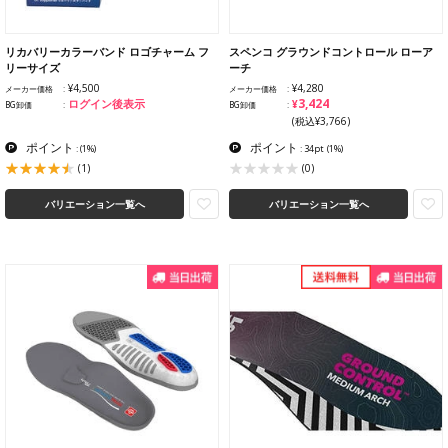
リカバリーカラーバンド ロゴチャーム フ
スペンコ グラウンドコントロール ローア
リーサイズ
ーチ
¥4,500
¥4,280
メーカー価格
メーカー価格
¥3,424
ログイン後表示
BG卸価
BG卸価
(税込¥3,766)
ポイント
ポイント
:
(1%)
: 34pt
(1%)
(1)
(0)
バリエーション一覧へ
バリエーション一覧へ