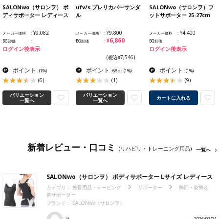
SALONwo（サロンヲ） ボ
ufv/s プレリカバーサンダ
SALONwo（サロンヲ）フ
ディサポーター レディース
ル
ットサポーター 25-27cm
¥9,082
¥9,800
¥4,400
メーカー価格
メーカー価格
メーカー価格
¥6,860
BG卸価
BG卸価
BG卸価
ログイン後表示
ログイン後表示
(税込¥7,546)
ポイント
ポイント
ポイント
:
(1%)
: 68pt
(1%)
:
(1%)
(6)
(1)
(9)
バリエーション
バリエーション
カートに入れる
一覧へ
一覧へ
新着レビュー・口コミ
(リハビリ・トレーニング用品)
一覧へ
SALONwo（サロンヲ） ボディサポーター Lサイズ レディース
カテゴリ：
整骨用品・テーピング
サポーター
胸部・姿勢改
善サポーター
ブランド：
SALONwo（サロンヲ）
2026/07/24