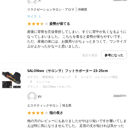
ス
リラクゼーションサロン・アロマ
沖縄県
サイズ : L
姿勢が保てる
産後に背骨を圧迫骨折してしまい、すぐに背中が丸くなるように
なってしまいました。 こちらを着ると姿勢が保ちやすいです。
ただ、産後の体には、お腹周りがちょっときつくて、ワンサイズ
上がよかったかなーと思いました。
参考になった
違反を報告
SALONwo（サロンヲ）フットサポーター 23-25cm
カテゴリ：
整骨用品・テーピング
リハビリ・トレーニング用品
インソール
ブランド：
SALONwo（サロンヲ）
yu
2026/07/11
エステティックサロン
埼玉県
指の長さ
他の方のレビューにもありましたがやはり短いですが履いてしま
えば特に気になりませんでした。 足首の丈が短ければ良かった