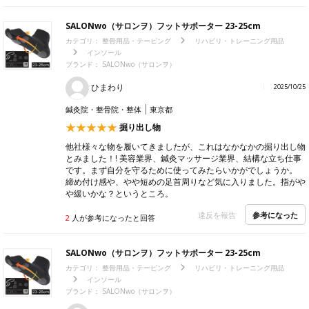
SALONwo（サロンヲ）フットサポーター 23-25cm
カテゴリ：
整骨用品・テーピング
リハビリ・トレーニング用品
インソール
ブランド：
SALONwo（サロンヲ）
ひまわり
2025/10/25
鍼灸院・整骨院・整体
東京都
掘り出し物
他社様々な物を履いてきましたが、これはなかなかの掘り出し物
とみました！! 美容業界、鍼灸マッサージ業界、結構な立ち仕事
です。まず自分を守るために使ってみたらいかがでしょうか。
締め付け感や、やや短めの足首周りなど気に入りました。指がや
や緩いかな？というところ。
参考になった
違反を報告
2
人が参考になったと回答
SALONwo（サロンヲ）フットサポーター 23-25cm
カテゴリ：
整骨用品・テーピング
リハビリ・トレーニング用品
インソール
ブランド：
SALONwo（サロンヲ）