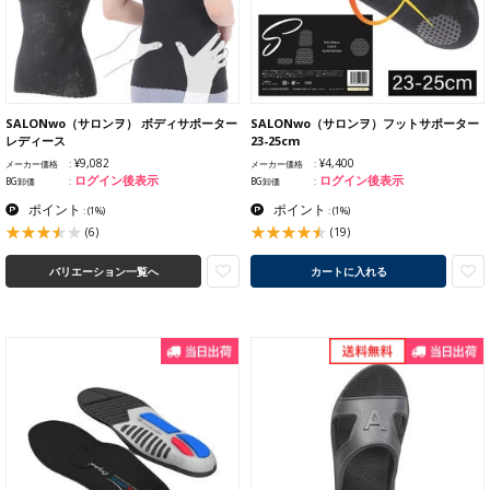
SALONwo（サロンヲ） ボディサポーター
SALONwo（サロンヲ）フットサポーター
レディース
23-25cm
¥9,082
¥4,400
メーカー価格
メーカー価格
ログイン後表示
ログイン後表示
BG卸価
BG卸価
ポイント
ポイント
:
(1%)
:
(1%)
(6)
(19)
バリエーション一覧へ
カートに入れる