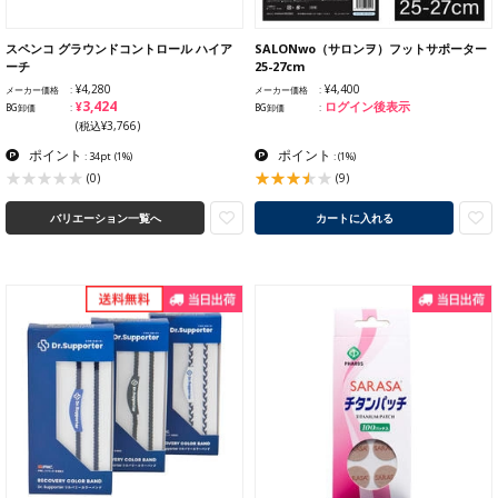
スペンコ グラウンドコントロール ハイア
SALONwo（サロンヲ）フットサポーター
ーチ
25-27cm
¥4,280
¥4,400
メーカー価格
メーカー価格
¥3,424
ログイン後表示
BG卸価
BG卸価
(税込¥3,766)
ポイント
ポイント
: 34pt
(1%)
:
(1%)
(9)
(0)
バリエーション一覧へ
カートに入れる