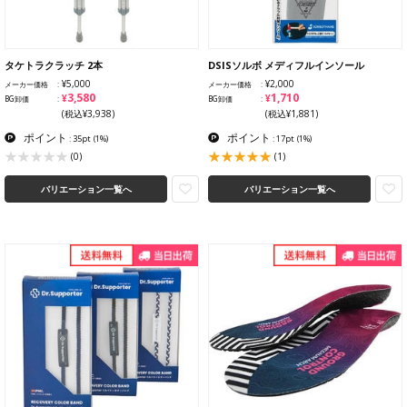
タケトラクラッチ 2本
DSISソルボ メディフルインソール
¥5,000
¥2,000
メーカー価格
メーカー価格
¥3,580
¥1,710
BG卸価
BG卸価
(税込¥3,938)
(税込¥1,881)
ポイント
ポイント
: 35pt
(1%)
: 17pt
(1%)
(1)
(0)
バリエーション一覧へ
バリエーション一覧へ