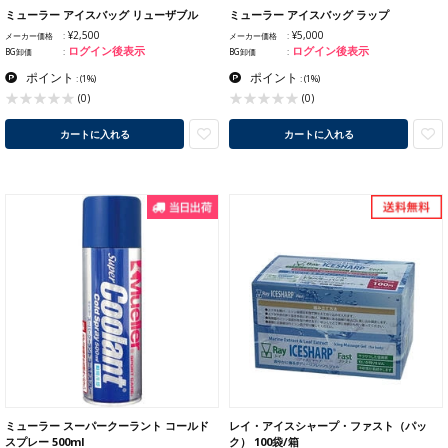
ミューラー アイスバッグ リューザブル
ミューラー アイスバッグ ラップ
¥2,500
¥5,000
メーカー価格
メーカー価格
ログイン後表示
ログイン後表示
BG卸価
BG卸価
ポイント
ポイント
:
(1%)
:
(1%)
(0)
(0)
カートに入れる
カートに入れる
ミューラー スーパークーラント コールド
レイ・アイスシャープ・ファスト（パッ
スプレー 500ml
ク） 100袋/箱