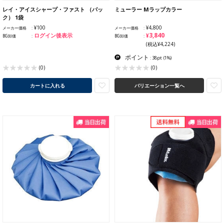
レイ・アイスシャープ・ファスト （パッ
ミューラー Mラップカラー
ク） 1袋
¥100
¥4,800
メーカー価格
メーカー価格
¥3,840
ログイン後表示
BG卸価
BG卸価
(税込¥4,224)
ポイント
: 38pt
(1%)
(0)
(0)
カートに入れる
バリエーション一覧へ