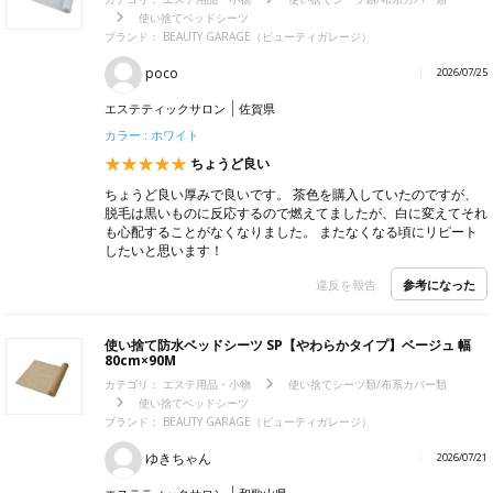
使い捨てベッドシーツ
ブランド：
BEAUTY GARAGE（ビューティガレージ）
poco
2026/07/25
エステティックサロン
佐賀県
カラー : ホワイト
ちょうど良い
ちょうど良い厚みで良いです。 茶色を購入していたのですが、
脱毛は黒いものに反応するので燃えてましたが、白に変えてそれ
も心配することがなくなりました。 またなくなる頃にリピート
したいと思います！
参考になった
違反を報告
使い捨て防水ベッドシーツ SP【やわらかタイプ】ベージュ 幅
80cm×90M
カテゴリ：
エステ用品・小物
使い捨てシーツ類/布系カバー類
使い捨てベッドシーツ
ブランド：
BEAUTY GARAGE（ビューティガレージ）
ゆきちゃん
2026/07/21