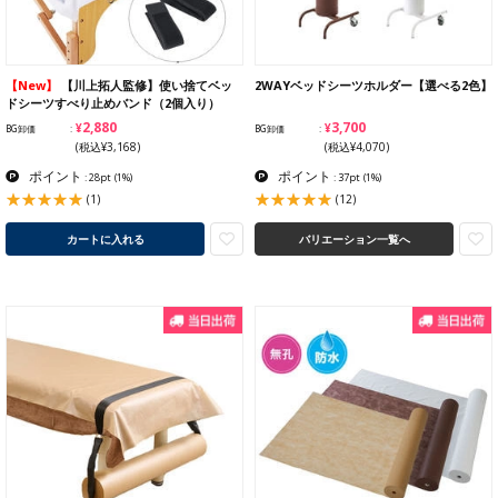
【New】
【川上拓人監修】使い捨てベッ
2WAYベッドシーツホルダー【選べる2色】
ドシーツすべり止めバンド（2個入り）
¥2,880
¥3,700
BG卸価
BG卸価
(税込¥3,168)
(税込¥4,070)
ポイント
ポイント
: 28pt
(1%)
: 37pt
(1%)
(1)
(12)
カートに入れる
バリエーション一覧へ