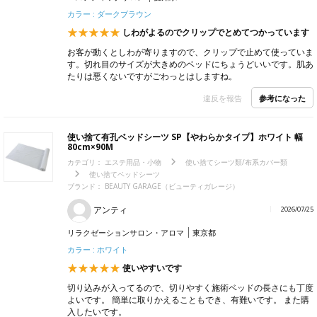
カラー : ダークブラウン
しわがよるのでクリップでとめてつかっています
お客が動くとしわが寄りますので、クリップで止めて使っていま
す。切れ目のサイズが大きめのベッドにちょうどいいです。肌あ
たりは悪くないですがごわっとはしますね。
参考になった
違反を報告
使い捨て有孔ベッドシーツ SP【やわらかタイプ】ホワイト 幅
80cm×90M
カテゴリ：
エステ用品・小物
使い捨てシーツ類/布系カバー類
使い捨てベッドシーツ
ブランド：
BEAUTY GARAGE（ビューティガレージ）
アンティ
2026/07/25
リラクゼーションサロン・アロマ
東京都
カラー : ホワイト
使いやすいです
切り込みが入ってるので、切りやすく施術ベッドの長さにも丁度
よいです。 簡単に取りかえることもでき、有難いです。 また購
入したいです。