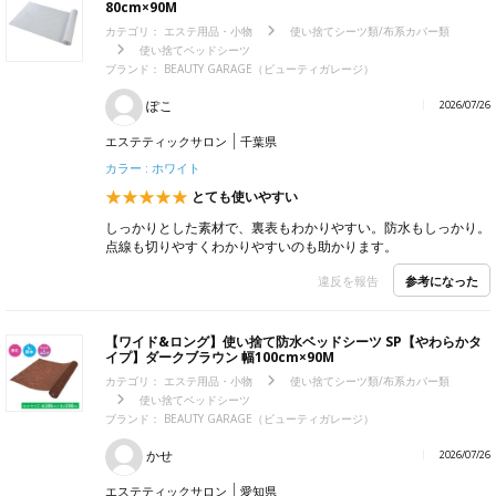
80cm×90M
カテゴリ：
エステ用品・小物
使い捨てシーツ類/布系カバー類
使い捨てベッドシーツ
ブランド：
BEAUTY GARAGE（ビューティガレージ）
ぽこ
2026/07/26
エステティックサロン
千葉県
カラー : ホワイト
とても使いやすい
しっかりとした素材で、裏表もわかりやすい。防水もしっかり。
点線も切りやすくわかりやすいのも助かります。
参考になった
違反を報告
【ワイド&ロング】使い捨て防水ベッドシーツ SP【やわらかタ
イプ】ダークブラウン 幅100cm×90M
カテゴリ：
エステ用品・小物
使い捨てシーツ類/布系カバー類
使い捨てベッドシーツ
ブランド：
BEAUTY GARAGE（ビューティガレージ）
かせ
2026/07/26
エステティックサロン
愛知県