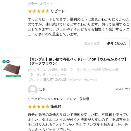
カラー : ホワイト
リピート
ずっとリピートしてます。最初のほうは裏表がわかりにくかった
のですが、使い続けているとすぐわかります。切って使用するこ
ともできますし、ジェルやオイルどちらも相性よく発汗するメニ
ューが多いので重宝しています。
参考になった
違反を報告
【サンプル】使い捨て有孔ベッドシーツ SP【やわらかタイプ】
（ダークブラウン）
カテゴリ：
エステ用品・小物
使い捨てシーツ類/布系カバー類
使い捨てベッドシーツ
ブランド：
BEAUTY GARAGE（ビューティガレージ）
はる
2026/07/27
リラクゼーションサロン・アロマ
茨城県
衛生的
自分が勉強の為他のサロンで施術を受けた時、不織布を使ってい
ました。タオルにオイルが付くと洗濯が大変なので、不織布を上
手に取り入れることも1つかと考えてサンプルを頼みました。色
も大きさもピッタリでした。