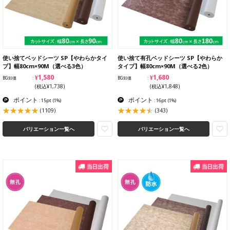
使い捨てベッドシーツ SP【やわらかタイ
使い捨て有孔ベッドシーツ SP【やわらか
プ】幅80cm×90M（選べる3色）
タイプ】幅80cm×90M（選べる2色）
¥1,580
¥1,680
BG卸価
BG卸価
(税込¥1,738)
(税込¥1,848)
ポイント
ポイント
: 15pt
(1%)
: 16pt
(1%)
(1109)
(343)
バリエーション一覧へ
バリエーション一覧へ