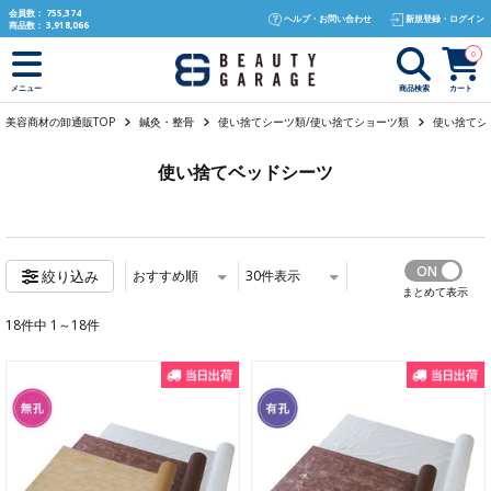
text.skipToContent
text.skipToNavigation
会員数：
755,374
ヘルプ・お問い合わせ
新規登録・ログイン
商品数：
3,918,066
0
商品検索
カート
メニュー
美容商材の卸通販TOP
鍼灸・整骨
使い捨てシーツ類/使い捨てショーツ類
使い捨てシ
使い捨てベッドシーツ
おすすめ順
30
件表示
絞り込み
まとめて表示
18件中 1～18件