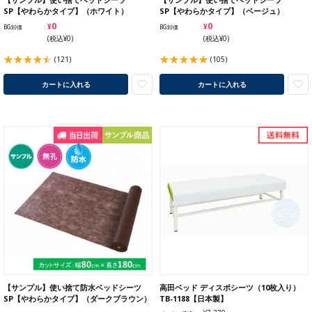
SP【やわらかタイプ】（ホワイト）
SP【やわらかタイプ】（ベージュ）
¥0
¥0
BG卸価
BG卸価
(税込¥0)
(税込¥0)
(121)
(105)
カートに入れる
カートに入れる
【サンプル】使い捨て防水ベッドシーツ
高田ベッド ディスポシーツ（10枚入り）
SP【やわらかタイプ】（ダークブラウン）
TB-1188【日本製】