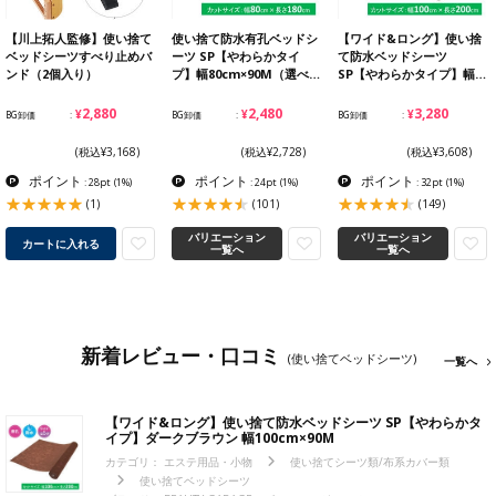
【川上拓人監修】使い捨て
使い捨て防水有孔ベッドシ
【ワイド&ロング】使い捨
ベッドシーツすべり止めバ
ーツ SP【やわらかタイ
て防水ベッドシーツ
ンド（2個入り）
プ】幅80cm×90M（選べ…
SP【やわらかタイプ】幅…
¥2,880
¥2,480
¥3,280
BG卸価
BG卸価
BG卸価
(税込¥3,168)
(税込¥2,728)
(税込¥3,608)
ポイント
ポイント
ポイント
: 28pt
(1%)
: 24pt
(1%)
: 32pt
(1%)
(1)
(101)
(149)
バリエーション
バリエーション
カートに入れる
一覧へ
一覧へ
新着レビュー・口コミ
(使い捨てベッドシーツ)
一覧へ
【ワイド&ロング】使い捨て防水ベッドシーツ SP【やわらかタ
イプ】ダークブラウン 幅100cm×90M
カテゴリ：
エステ用品・小物
使い捨てシーツ類/布系カバー類
使い捨てベッドシーツ