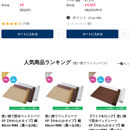
¥7,370
メーカー価格
¥0
¥4,422
BG卸価
BG卸価
(税込¥0)
(税込¥4,864)
ポイント
: 221pt
(5%)
(118)
(0)
カートに入れる
カートに入れる
人気商品ランキング
(使い捨てベッドシーツ)
一覧へ
1
2
3
使い捨て防水ベッドシーツ
使い捨てベッドシーツ
【ワイド&ロング】使い捨
SP【やわらかタイプ】幅
SP【やわらかタイプ】幅
て防水ベッドシーツ
80cm×90M（選べる3色）
80cm×90M（選べる3色）
SP【やわらかタイプ】幅
100cm×90M（選べる2