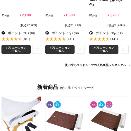
色）
¥2,190
¥1,580
¥3,280
BG卸価
BG卸価
BG卸価
(税込¥2,409)
(税込¥1,738)
(税込¥3,608)
ポイント
ポイント
ポイント
: 21pt
(1%)
: 15pt
(1%)
: 32pt
(1%)
(481)
(431)
(149)
バリエーション
バリエーション
バリエーション
一覧へ
一覧へ
一覧へ
使い捨てベッドシーツの人気商品ランキングへ
新着商品
(使い捨てベッドシーツ)