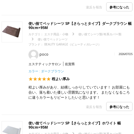
参考になった
違反を報告
使い捨てベッドシーツ SP【さらっとタイプ】ダークブラウン 幅
90cm×95M
カテゴリ：
エステ用品・小物
使い捨てシーツ類/布系カバー類
使い捨てベッドシーツ
ブランド：
BEAUTY GARAGE（ビューティガレージ）
poco
2026/07/25
エステティックサロン
佐賀県
カラー : ダークブラウン
程よい厚み
程よい厚みがあり、結構しっかりしていています！ お部屋にも
合い、落ち着いた優しい雰囲気になります。 またなくなるころ
に違うカラーもリピートしたいと思います！
参考になった
違反を報告
使い捨てベッドシーツ SP【さらっとタイプ】ホワイト 幅
90cm×95M
カテゴリ：
エステ用品・小物
使い捨てシーツ類/布系カバー類