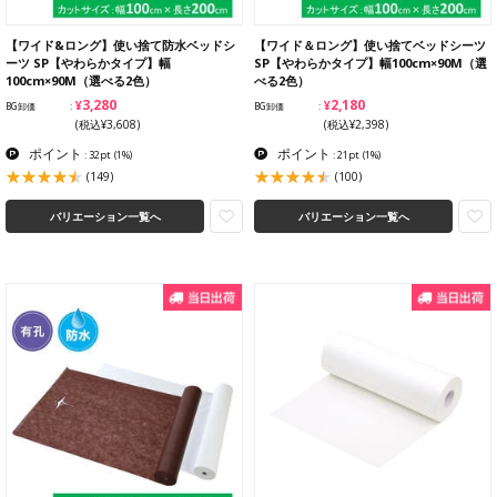
【ワイド&ロング】使い捨て防水ベッドシ
【ワイド＆ロング】使い捨てベッドシーツ
ーツ SP【やわらかタイプ】幅
SP【やわらかタイプ】幅100cm×90M（選
100cm×90M（選べる2色）
べる2色）
¥3,280
¥2,180
BG卸価
BG卸価
(税込¥3,608)
(税込¥2,398)
ポイント
ポイント
: 32pt
(1%)
: 21pt
(1%)
(149)
(100)
バリエーション一覧へ
バリエーション一覧へ