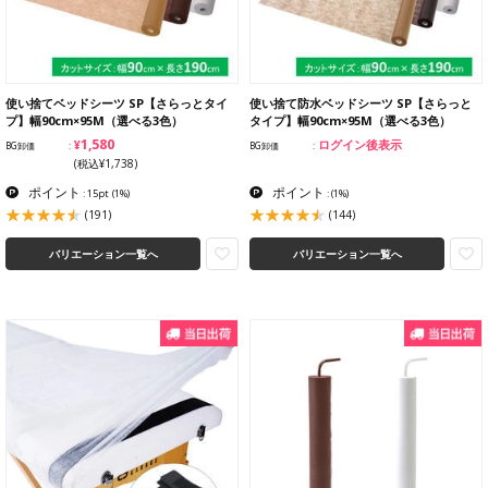
使い捨てベッドシーツ SP【さらっとタイ
使い捨て防水ベッドシーツ SP【さらっと
プ】幅90cm×95M（選べる3色）
タイプ】幅90cm×95M（選べる3色）
¥1,580
ログイン後表示
BG卸価
BG卸価
(税込¥1,738)
ポイント
ポイント
: 15pt
(1%)
:
(1%)
(191)
(144)
バリエーション一覧へ
バリエーション一覧へ