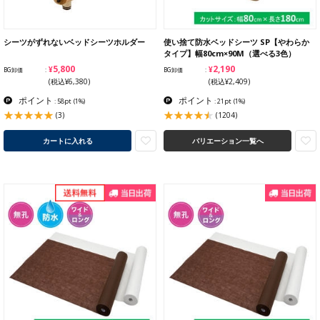
シーツがずれないベッドシーツホルダー
使い捨て防水ベッドシーツ SP【やわらか
タイプ】幅80cm×90M（選べる3色）
¥5,800
¥2,190
BG卸価
BG卸価
(税込¥6,380)
(税込¥2,409)
ポイント
ポイント
: 58pt
(1%)
: 21pt
(1%)
(3)
(1204)
カートに入れる
バリエーション一覧へ