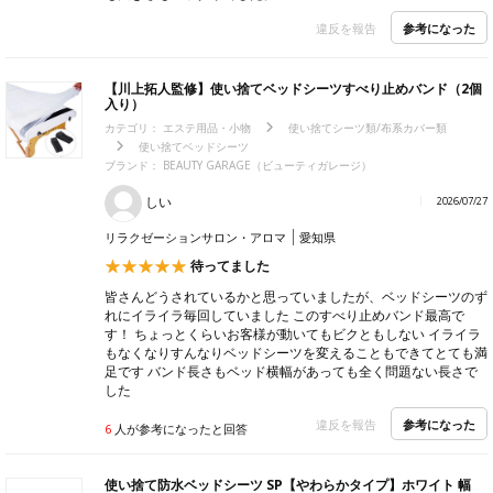
参考になった
違反を報告
【川上拓人監修】使い捨てベッドシーツすべり止めバンド（2個
入り）
カテゴリ：
エステ用品・小物
使い捨てシーツ類/布系カバー類
使い捨てベッドシーツ
ブランド：
BEAUTY GARAGE（ビューティガレージ）
しい
2026/07/27
リラクゼーションサロン・アロマ
愛知県
待ってました
皆さんどうされているかと思っていましたが、ベッドシーツのず
れにイライラ毎回していました このすべり止めバンド最高で
す！ ちょっとくらいお客様が動いてもビクともしない イライラ
もなくなりすんなりベッドシーツを変えることもできてとても満
足です バンド長さもベッド横幅があっても全く問題ない長さで
した
参考になった
違反を報告
6
人が参考になったと回答
使い捨て防水ベッドシーツ SP【やわらかタイプ】ホワイト 幅