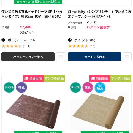
使い捨て防水有孔ベッドシーツ SP【やわ
Simplicity（シンプリシティ）使い捨て防
らかタイプ】幅80cm×90M（選べる2色）
水テーブルシート(ホワイト)
¥1,230
メーカー価格
¥2,480
ログイン後表示
BG卸価
BG卸価
(税込¥2,728)
ポイント
ポイント
: 24pt
(1%)
:
(1%)
(101)
(33)
バリエーション一覧へ
カートに入れる