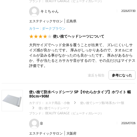
ブランド：
BEAUTY GARAGE（ビューティガレージ）
キミちゃん
2026/07/30
エステティックサロン
広島県
カラー : ダークブラウン
使い捨てヘッドシーツについて
大判サイズでヘッド全体を覆うことが出来て、 ズレにくいしサ
イズ感が良かったです。 厚みがしっかりあるので、タオルにオ
イルが染みる事がなかったのも良かったです。 厚みがあるから
か、手が当たるとカサカサ音がするので、その点だけはマイナス
評価です。
参考になった
違反を報告
使い捨て防水ベッドシーツ SP【やわらかタイプ】ホワイト 幅
80cm×90M
カテゴリ：
エステ用品・小物
使い捨てシーツ類/布系カバー類
使い捨てベッドシーツ
ブランド：
BEAUTY GARAGE（ビューティガレージ）
B
2026/07/28
エステティックサロン
大阪府