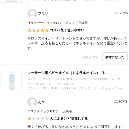
ン）
フラン
2026/07/25
リラクゼーションサロン・アロマ
宮城県
コスパ良く使いやすい
サロンのオイルトリートメントで使ってますが、伸びが良く、ア
レルギー反応も起こりにくいミネラルオイルなので重宝していま
す。
参考になった
違反を報告
マッサージ用ベビーオイル（ミネラルオイル） 1L
カテゴリ：
マッサージオイル/精油/ジェル/クリーム/脱毛商材
マッ
サージオイル
ミネラルオイル
ブランド：
Natural Beauty Selection（ナチュラルビューティセレクショ
ン）
あか
2026/07/08
エステティックサロン
広島県
人によるけど肌荒れする
安くて伸びるし良いなと思ったけど 人によって肌荒れします。