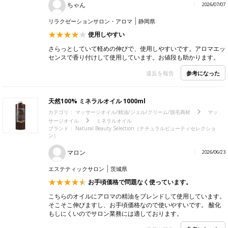
ちゃん
2026/07/07
リラクゼーションサロン・アロマ
静岡県
使用しやすい
さらっとしていて軽めの伸びで、使用しやすいです。アロマエッ
センスで香り付けして使用しています。お値段も助かります。
参考になった
違反を報告
天然100% ミネラルオイル 1000ml
カテゴリ：
マッサージオイル/精油/ジェル/クリーム/脱毛商材
マッ
サージオイル
ミネラルオイル
ブランド：
Natural Beauty Selection（ナチュラルビューティセレクショ
ン）
マロン
2026/06/23
エステティックサロン
茨城県
お手頃価格で問題なく使っています。
こちらのオイルにアロマの精油をブレンドして使用しています。
そこそこ伸びますし、お手頃価格なので使いやすいです。 酸化
もしにくいのでサロン業務には適しております。