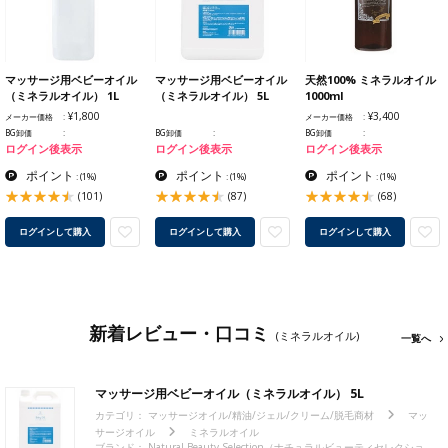
マッサージ用ベビーオイル
マッサージ用ベビーオイル
天然100% ミネラルオイル
（ミネラルオイル） 1L
（ミネラルオイル） 5L
1000ml
¥1,800
¥3,400
メーカー価格
メーカー価格
BG卸価
BG卸価
BG卸価
ログイン後表示
ログイン後表示
ログイン後表示
ポイント
ポイント
ポイント
:
(1%)
:
(1%)
:
(1%)
(101)
(87)
(68)
ログインして購入
ログインして購入
ログインして購入
新着レビュー・口コミ
(ミネラルオイル)
一覧へ
マッサージ用ベビーオイル（ミネラルオイル） 5L
カテゴリ：
マッサージオイル/精油/ジェル/クリーム/脱毛商材
マッ
サージオイル
ミネラルオイル
ブランド：
Natural Beauty Selection（ナチュラルビューティセレクショ