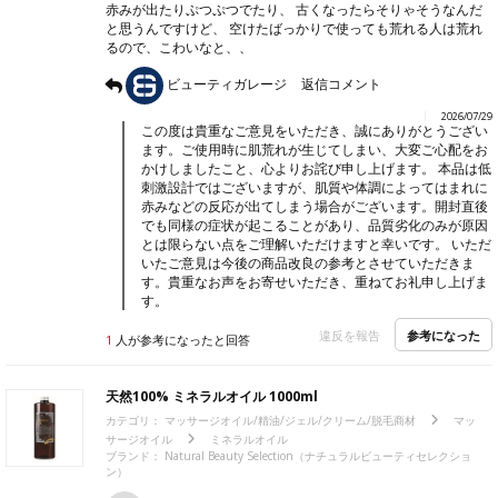
赤みが出たりぷつぷつでたり、 古くなったらそりゃそうなんだ
と思うんですけど、 空けたばっかりで使っても荒れる人は荒れ
るので、こわいなと、、
ビューティガレージ
返信コメント
2026/07/29
この度は貴重なご意見をいただき、誠にありがとうござい
ます。ご使用時に肌荒れが生じてしまい、大変ご心配をお
かけしましたこと、心よりお詫び申し上げます。 本品は低
刺激設計ではございますが、肌質や体調によってはまれに
赤みなどの反応が出てしまう場合がございます。開封直後
でも同様の症状が起こることがあり、品質劣化のみが原因
とは限らない点をご理解いただけますと幸いです。 いただ
いたご意見は今後の商品改良の参考とさせていただきま
す。貴重なお声をお寄せいただき、重ねてお礼申し上げま
す。
参考になった
違反を報告
1
人が参考になったと回答
天然100% ミネラルオイル 1000ml
カテゴリ：
マッサージオイル/精油/ジェル/クリーム/脱毛商材
マッ
サージオイル
ミネラルオイル
ブランド：
Natural Beauty Selection（ナチュラルビューティセレクショ
ン）