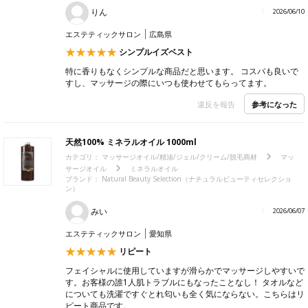
りん
2026/06/10
エステティックサロン
広島県
シンプルイズベスト
特に香りもなくシンプルな商品だと思います。 コスパも良いで
すし、マッサージの際にいつも使わせてもらってます。
参考になった
違反を報告
天然100% ミネラルオイル 1000ml
カテゴリ：
マッサージオイル/精油/ジェル/クリーム/脱毛商材
マッ
サージオイル
ミネラルオイル
ブランド：
Natural Beauty Selection（ナチュラルビューティセレクショ
ン）
みい
2026/06/07
エステティックサロン
愛知県
リピート
フェイシャルに使用していますが滑らかでマッサージしやすいで
す。お客様の誰1人肌トラブルにもなったことなし！ タオルなど
についても洗濯ですぐとれ匂いも全く気にならない。こちらはリ
ピート商品です。