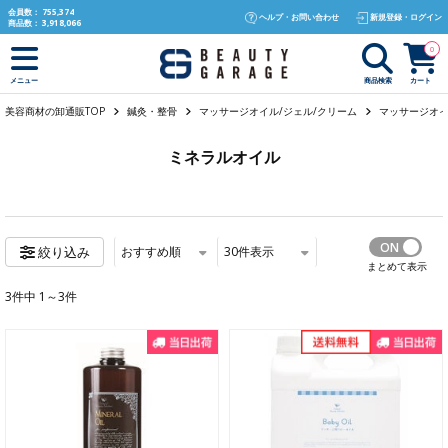
text.skipToContent
text.skipToNavigation
会員数：
755,374
ヘルプ・お問い合わせ
新規登録・ログイン
商品数：
3,918,066
0
商品検索
カート
メニュー
美容商材の卸通販TOP
鍼灸・整骨
マッサージオイル/ジェル/クリーム
マッサージオ
ミネラルオイル
おすすめ順
30
件表示
絞り込み
まとめて表示
3件中 1～3件