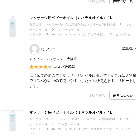
参考になった
違反を報告
マッサージ用ベビーオイル（ミネラルオイル） 1L
カテゴリ：
マッサージオイル/精油/ジェル/クリーム/脱毛商材
マッ
サージオイル
ミネラルオイル
ブランド：
Natural Beauty Selection（ナチュラルビューティセレクショ
ン）
なっつー
2026/06/14
アイビューティサロン
大阪府
コスパ抜群◎
はじめての購入ですマッサージオイルは高いですがこれは大容量
でコスパがいいので使いやすいしたっぷり使えます。リピートし
ます。
参考になった
違反を報告
マッサージ用ベビーオイル（ミネラルオイル） 1L
カテゴリ：
マッサージオイル/精油/ジェル/クリーム/脱毛商材
マッ
サージオイル
ミネラルオイル
ブランド：
Natural Beauty Selection（ナチュラルビューティセレクショ
ン）