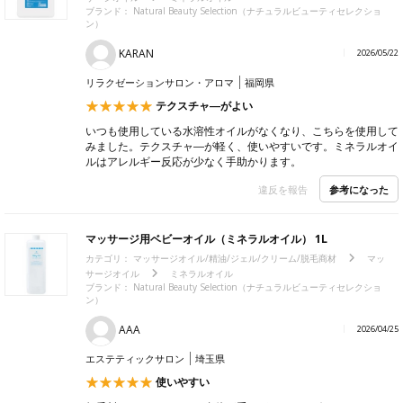
ブランド：
Natural Beauty Selection（ナチュラルビューティセレクショ
ン）
KARAN
2026/05/22
リラクゼーションサロン・アロマ
福岡県
テクスチャ―がよい
いつも使用している水溶性オイルがなくなり、こちらを使用して
みました。テクスチャ―が軽く、使いやすいです。ミネラルオイ
ルはアレルギー反応が少なく手助かります。
参考になった
違反を報告
マッサージ用ベビーオイル（ミネラルオイル） 1L
カテゴリ：
マッサージオイル/精油/ジェル/クリーム/脱毛商材
マッ
サージオイル
ミネラルオイル
ブランド：
Natural Beauty Selection（ナチュラルビューティセレクショ
ン）
AAA
2026/04/25
エステティックサロン
埼玉県
使いやすい