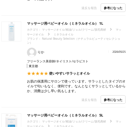
参考になった
違反を報告
マッサージ用ベビーオイル（ミネラルオイル） 1L
カテゴリ：
マッサージオイル/精油/ジェル/クリーム/脱毛商材
マッ
サージオイル
ミネラルオイル
ブランド：
Natural Beauty Selection（ナチュラルビューティセレクショ
ン）
りか
2026/05/25
フリーランス美容師/ネイリスト/セラピスト
東京都
使いやすいサラッとオイル
お肌の保護用にサロンで使っています。サラッとしたタイプのオ
イルで匂いもなく、便利です。なんとなくサラッとしているから
か、消費は少し早い気もします。
参考になった
違反を報告
マッサージ用ベビーオイル（ミネラルオイル） 5L
カテゴリ：
マッサージオイル/精油/ジェル/クリーム/脱毛商材
マッ
サージオイル
ミネラルオイル